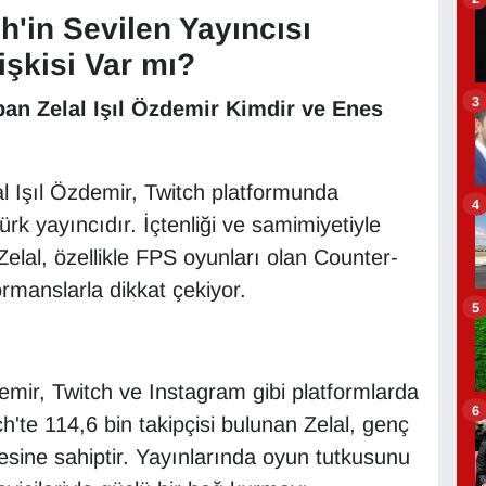
ch'in Sevilen Yayıncısı
işkisi Var mı?
3
pan Zelal Işıl Özdemir Kimdir ve Enes
l Işıl Özdemir, Twitch platformunda
4
ürk yayıncıdır. İçtenliği ve samimiyetiyle
 Zelal, özellikle FPS oyunları olan Counter-
ormanslarla dikkat çekiyor.
5
emir, Twitch ve Instagram gibi platformlarda
6
ch'te 114,6 bin takipçisi bulunan Zelal, genç
esine sahiptir. Yayınlarında oyun tutkusunu