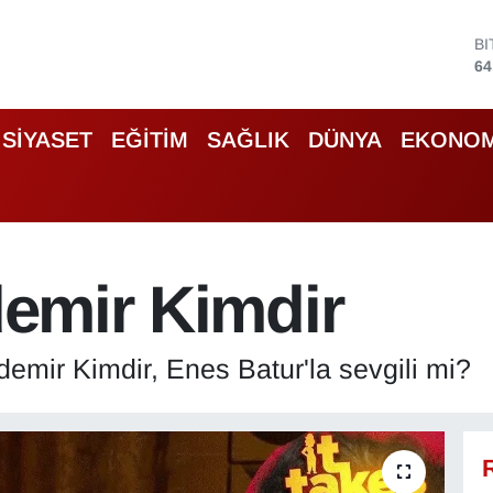
B
64
D
47
E
SİYASET
EĞİTİM
SAĞLIK
DÜNYA
EKONOM
55
S
64
G
66
B
13
zdemir Kimdir
zdemir Kimdir, Enes Batur'la sevgili mi?