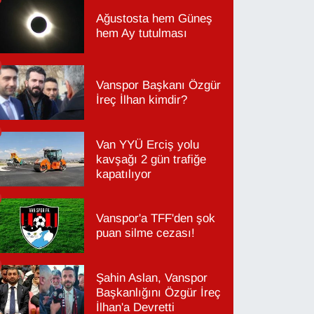
Ağustosta hem Güneş
hem Ay tutulması
Vanspor Başkanı Özgür
İreç İlhan kimdir?
Van YYÜ Erciş yolu
kavşağı 2 gün trafiğe
kapatılıyor
Vanspor'a TFF'den şok
puan silme cezası!
Şahin Aslan, Vanspor
Başkanlığını Özgür İreç
İlhan'a Devretti