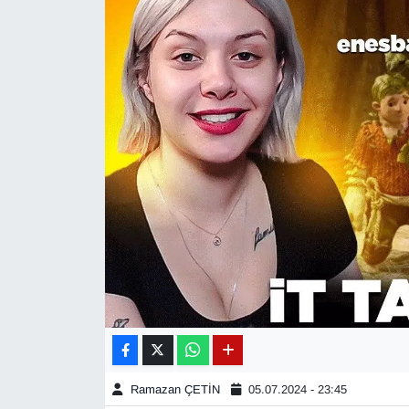
Diğer
DÜNYA
EĞİTİM
EKONOMİ
Eleman
Emlak
En çok konuşulanlar
GENEL
Ramazan ÇETİN
05.07.2024 - 23:45
Güncel