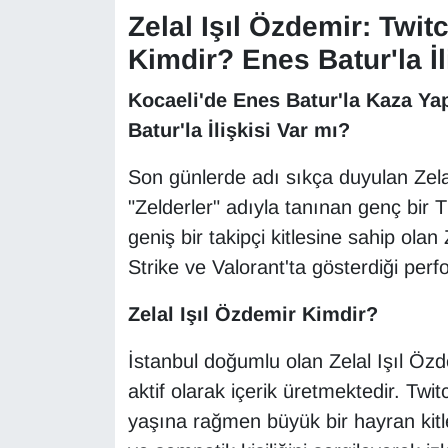
Zelal Işıl Özdemir: Twit
Gündem
Kimdir? Enes Batur'la İl
Haber
Kocaeli'de Enes Batur'la Kaza Ya
Batur'la İlişkisi Var mı?
HABERDE İNSAN
Son günlerde adı sıkça duyulan Zela
İngilizce
"Zelderler" adıyla tanınan genç bir T
geniş bir takipçi kitlesine sahip olan
Kadın
Strike ve Valorant'ta gösterdiği perf
Kamu Alımları
Zelal Işıl Özdemir Kimdir?
Kim Kimdir?
İstanbul doğumlu olan Zelal Işıl Özd
aktif olarak içerik üretmektedir. Twit
Kültür & Sanat
yaşına rağmen büyük bir hayran kitl