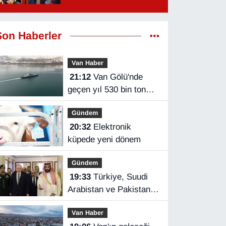
Son Haberler
Van Haber
21:12
Van Gölü'nde
geçen yıl 530 bin ton
yük taşındı
Gündem
20:32
Elektronik
küpede yeni dönem
Gündem
19:33
Türkiye, Suudi
Arabistan ve Pakistan
üçlü savunma
Van Haber
anlaşması imzaladı