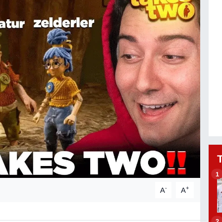
1
-
+
A
A
2