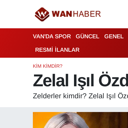
3.SAYFA
Van Nöbetçi Eczaneler
VAN'DA SPOR
GÜNCEL
GENEL
ASAYİŞ
Van Hava Durumu
RESMİ İLANLAR
BİLİM VE TEKNOLOJİ
Van Namaz Vakitleri
Biyografi
Van Trafik Yoğunluk Haritası
KIM KIMDIR?
Zelal Işıl Ö
Bölge Haberleri
Süper Lig Puan Durumu ve Fikstür
Zelderler kimdir? Zelal Işıl Ö
ÇEVRE
Tüm Manşetler
Deprem
Son Dakika Haberleri
Dernekler, Odalar
Haber Arşivi