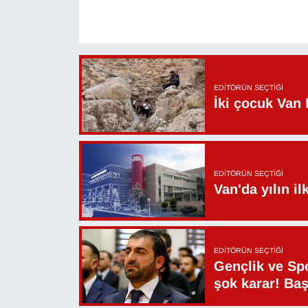
YEREL
EDITÖRÜN SEÇTIĞI
İki çocuk Van 
EDITÖRÜN SEÇTIĞI
Van'da yılın i
EDITÖRÜN SEÇTIĞI
Gençlik ve Sp
şok karar! Ba