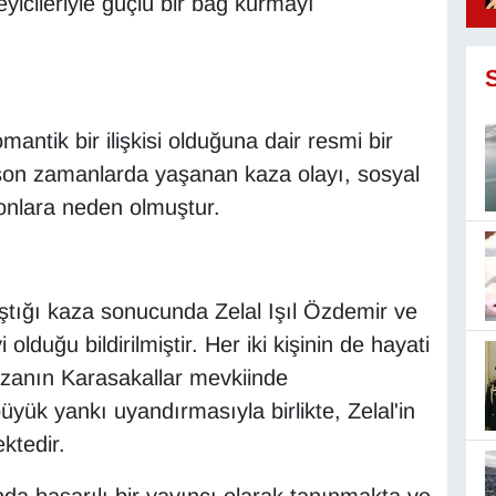
leyicileriyle güçlü bir bağ kurmayı
mantik bir ilişkisi olduğuna dair resmi bir
on zamanlarda yaşanan kaza olayı, sosyal
onlara neden olmuştur.
ıştığı kaza sonucunda Zelal Işıl Özdemir ve
olduğu bildirilmiştir. Her iki kişinin de hayati
 Kazanın Karasakallar mevkiinde
ük yankı uyandırmasıyla birlikte, Zelal'in
ktedir.
nda başarılı bir yayıncı olarak tanınmakta ve