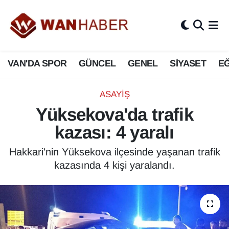
3.SAYFA
Van Nöbetçi Eczaneler
VAN'DA SPOR
GÜNCEL
GENEL
SİYASET
EĞ
ASAYİŞ
Van Hava Durumu
BİLİM VE TEKNOLOJİ
Van Namaz Vakitleri
ASAYİŞ
Yüksekova'da trafik
Biyografi
Van Trafik Yoğunluk Haritası
kazası: 4 yaralı
Bölge Haberleri
Süper Lig Puan Durumu ve Fikstür
Hakkari'nin Yüksekova ilçesinde yaşanan trafik
kazasında 4 kişi yaralandı.
ÇEVRE
Tüm Manşetler
Deprem
Son Dakika Haberleri
Dernekler, Odalar
Haber Arşivi