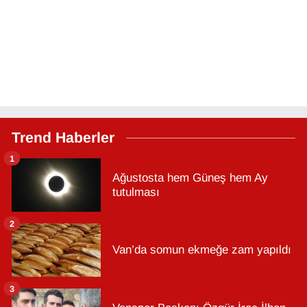
Trend Haberler
1
Ağustosta hem Güneş hem Ay
tutulması
2
Van’da somun ekmeğe zam yapıldı
3