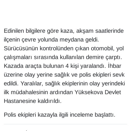
Gündem
Haber
Edinilen bilgilere göre kaza, akşam saatlerinde
ilçenin çevre yolunda meydana geldi.
HABERDE İNSAN
Sürücüsünün kontrolünden çıkan otomobil, yol
çalışmaları sırasında kullanılan demire çarptı.
İngilizce
Kazada araçta bulunan 4 kişi yaralandı. İhbar
Kadın
üzerine olay yerine sağlık ve polis ekipleri sevk
edildi. Yaralılar, sağlık ekiplerinin olay yerindeki
Kamu Alımları
ilk müdahalesinin ardından Yüksekova Devlet
Hastanesine kaldırıldı.
Kim Kimdir?
Polis ekipleri kazayla ilgili inceleme başlattı.
Kültür & Sanat