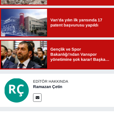
Sinema - TV
SİYASET
Van'da yılın ilk yarısında 17
patent başvurusu yapıldı
SPOR
TEBRİK
Gençlik ve Spor
Bakanlığı'ndan Vanspor
TEKNOLOJİ
yönetimine şok karar! Başkan
Şahin Aslan görevden alındı!
Turizm
EDITÖR HAKKINDA
VAN'DA SPOR
Ramazan Çetin
Vasıta
YAŞAM