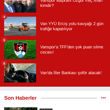
Vanspor Başkanı Özgür İreç İlhan
kimdir?
4
Van YYÜ Erciş yolu kavşağı 2 gün
trafiğe kapatılıyor
5
Vanspor'a TFF'den şok puan silme
cezası!
6
Van'da İller Bankası şoför alacak!
Son Haberler