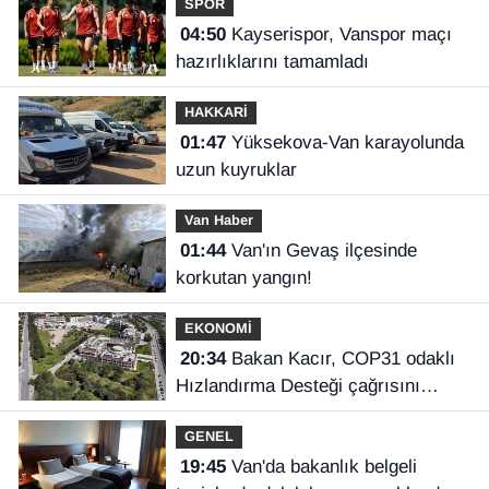
SPOR
04:50
Kayserispor, Vanspor maçı
hazırlıklarını tamamladı
HAKKARİ
01:47
Yüksekova-Van karayolunda
uzun kuyruklar
Van Haber
01:44
Van'ın Gevaş ilçesinde
korkutan yangın!
EKONOMİ
20:34
Bakan Kacır, COP31 odaklı
Hızlandırma Desteği çağrısını
açıkladı
GENEL
19:45
Van'da bakanlık belgeli