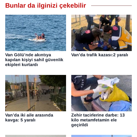
Bunlar da ilginizi çekebilir
YEREL
Van Gölü’nde akıntıya
Van’da trafik kazası:2 yaralı
kapılan kişiyi sahil güvenlik
ekipleri kurtardı
Van’da iki aile arasında
Zehir tacirlerine darbe: 13
kavga: 5 yaralı
kilo metamfetamin ele
geçirildi