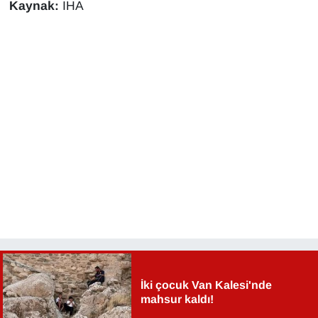
KURDÎ
Kaynak:
İHA
MAGAZİN
MEDYA
ONE EKONOMİ
POLİTİKA
Resmi İlanlar
RÖPORTAJ
SAĞLIK
İki çocuk Van Kalesi'nde
Seri İlan
mahsur kaldı!