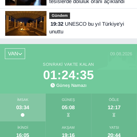
tesislerde doluluk oranı açıklandı
Gündem
19:32
UNESCO bu yıl Türkiye'yi
unuttu
VAN
09.08.2026
SONRAKI VAKTE KALAN
01:24:35
Güneş Namazı
İMSAK
GÜNEŞ
ÖĞLE
03:34
05:08
12:17
İKINDI
AKŞAM
YATSI
16:05
19:16
20:44