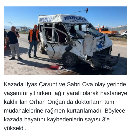
KURDÎ
MAGAZİN
MEDYA
ONE EKONOMİ
POLİTİKA
Resmi İlanlar
Kazada İlyas Çavunt ve Sabri Ova olay yerinde
RÖPORTAJ
yaşamını yitirirken, ağır yaralı olarak hastaneye
kaldırılan Orhan Onğan da doktorların tüm
SAĞLIK
müdahalelerine rağmen kurtarılamadı. Böylece
kazada hayatını kaybedenlerin sayısı 3'e
Seri İlan
yükseldi.