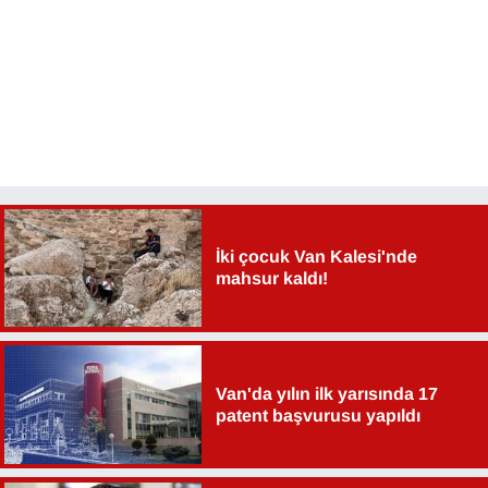
İki çocuk Van Kalesi'nde
mahsur kaldı!
Van'da yılın ilk yarısında 17
patent başvurusu yapıldı