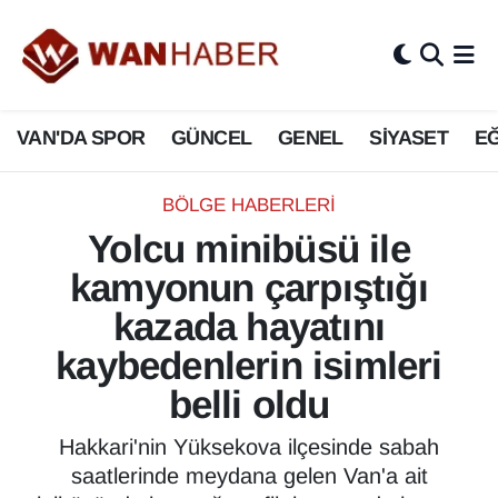
3.SAYFA
Van Nöbetçi Eczaneler
VAN'DA SPOR
GÜNCEL
GENEL
SİYASET
EĞ
ASAYİŞ
Van Hava Durumu
BİLİM VE TEKNOLOJİ
Van Namaz Vakitleri
BÖLGE HABERLERI
Yolcu minibüsü ile
Biyografi
Van Trafik Yoğunluk Haritası
kamyonun çarpıştığı
Bölge Haberleri
Süper Lig Puan Durumu ve Fikstür
kazada hayatını
kaybedenlerin isimleri
ÇEVRE
Tüm Manşetler
belli oldu
Deprem
Son Dakika Haberleri
Hakkari'nin Yüksekova ilçesinde sabah
saatlerinde meydana gelen Van'a ait
Dernekler, Odalar
Haber Arşivi