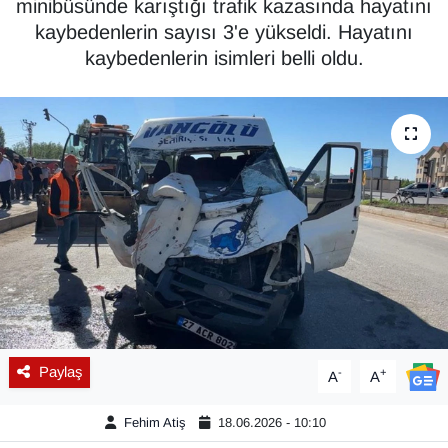
minibüsünde karıştığı trafik kazasında hayatını
kaybedenlerin sayısı 3'e yükseldi. Hayatını
Diğer
kaybedenlerin isimleri belli oldu.
DÜNYA
EĞİTİM
EKONOMİ
Eleman
Emlak
En çok konuşulanlar
Paylaş
-
+
A
A
GENEL
Fehim Atiş
18.06.2026 - 10:10
Güncel