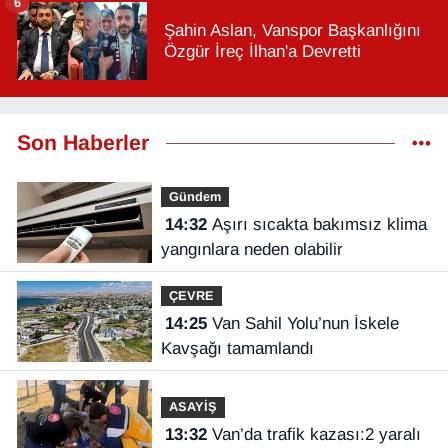
6
Şahin Aslan, Vanspor Başkanlığını
Özgür İreç İlhan'a Devretti
Son Haberler
Gündem
14:32
Aşırı sıcakta bakımsız klima
yangınlara neden olabilir
ÇEVRE
14:25
Van Sahil Yolu’nun İskele
Kavşağı tamamlandı
ASAYİŞ
13:32
Van’da trafik kazası:2 yaralı