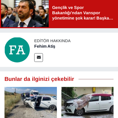
Gençlik ve Spor
Bakanlığı'ndan Vanspor
yönetimine şok karar! Başkan
Şahin Aslan görevden alındı!
EDITÖR HAKKINDA
Fehim Atiş
Bunlar da ilginizi çekebilir