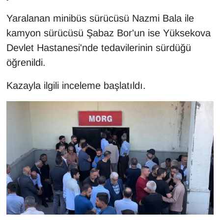
Sinema - TV
Yaralanan minibüs sürücüsü Nazmi Bala ile
kamyon sürücüsü Şabaz Bor'un ise Yüksekova
SİYASET
Devlet Hastanesi'nde tedavilerinin sürdüğü
SPOR
öğrenildi.
TEBRİK
Kazayla ilgili inceleme başlatıldı.
TEKNOLOJİ
Turizm
VAN'DA SPOR
Vasıta
YAŞAM