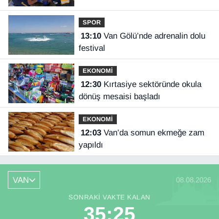
SPOR
13:10
Van Gölü’nde adrenalin dolu
festival
EKONOMİ
12:30
Kırtasiye sektöründe okula
dönüş mesaisi başladı
EKONOMİ
12:03
Van’da somun ekmeğe zam
yapıldı
VAN
08.08.2026
SONRAKI VAKTE KALAN
35:25