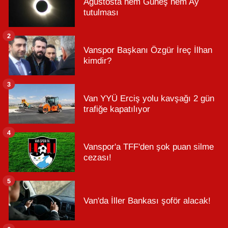
Ağustosta hem Güneş hem Ay
tutulması
2
Vanspor Başkanı Özgür İreç İlhan
kimdir?
3
Van YYÜ Erciş yolu kavşağı 2 gün
trafiğe kapatılıyor
4
Vanspor'a TFF'den şok puan silme
cezası!
5
Van'da İller Bankası şoför alacak!