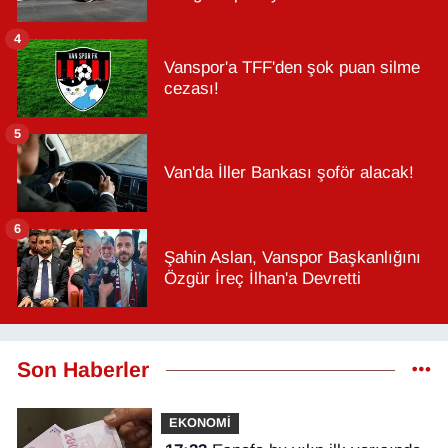
4
Vanspor'a TFF'den şok puan silme
cezası!
5
Van'da İller Bankası şoför alacak!
6
Şahin Aslan, Vanspor Başkanlığını
Özgür İreç İlhan'a Devretti
Son Haberler
EKONOMİ