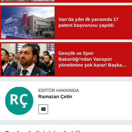
Sinema - TV
Van'da yılın ilk yarısında 17
SİYASET
patent başvurusu yapıldı
SPOR
TEBRİK
Gençlik ve Spor
Bakanlığı'ndan Vanspor
TEKNOLOJİ
yönetimine şok karar! Başkan
Şahin Aslan görevden alındı!
Turizm
EDITÖR HAKKINDA
VAN'DA SPOR
Ramazan Çetin
Vasıta
YAŞAM