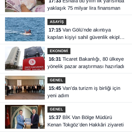
17:33
Esnafa bu yılın ilk yarısında
yaklaşık 75 milyar lira finansman
ASAYİŞ
17:15
Van Gölü’nde akıntıya
kapılan kişiyi sahil güvenlik ekipleri
kurtardı
EKONOMİ
16:31
Ticaret Bakanlığı, 80 ülkeye
yönelik pazar araştırması hazırladı
GENEL
15:45
Van’da turizm iş birliği için
yeni adım
GENEL
15:37
BİK Van Bölge Müdürü
Kenan Tokgöz’den Hakkâri ziyareti