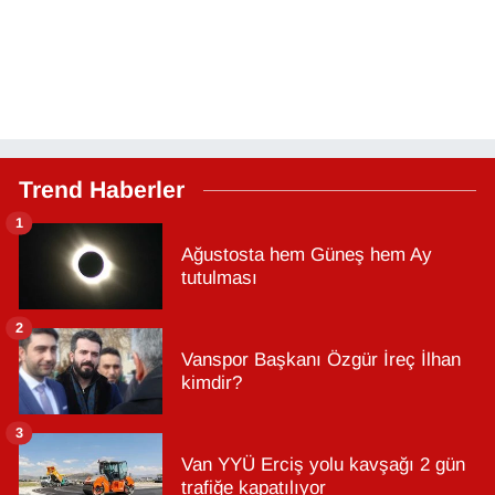
Trend Haberler
1
Ağustosta hem Güneş hem Ay
tutulması
2
Vanspor Başkanı Özgür İreç İlhan
kimdir?
3
Van YYÜ Erciş yolu kavşağı 2 gün
trafiğe kapatılıyor