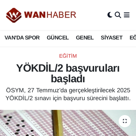
3.SAYFA
Van Nöbetçi Eczaneler
VAN'DA SPOR
GÜNCEL
GENEL
SİYASET
EĞ
ASAYİŞ
Van Hava Durumu
BİLİM VE TEKNOLOJİ
Van Namaz Vakitleri
EĞİTİM
YÖKDİL/2 başvuruları
Biyografi
Van Trafik Yoğunluk Haritası
başladı
Bölge Haberleri
Süper Lig Puan Durumu ve Fikstür
ÖSYM, 27 Temmuz’da gerçekleştirilecek 2025
YÖKDİL/2 sınavı için başvuru sürecini başlattı.
ÇEVRE
Tüm Manşetler
Deprem
Son Dakika Haberleri
Dernekler, Odalar
Haber Arşivi