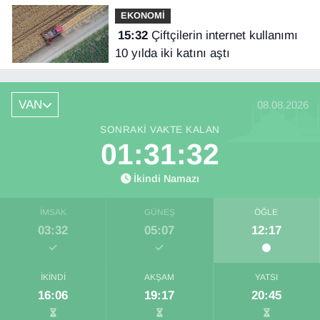
EKONOMİ
15:32
Çiftçilerin internet kullanımı
10 yılda iki katını aştı
VAN
08.08.2026
SONRAKI VAKTE KALAN
01:31:32
İkindi Namazı
İMSAK
GÜNEŞ
ÖĞLE
03:32
05:07
12:17
İKINDI
AKŞAM
YATSI
16:06
19:17
20:45