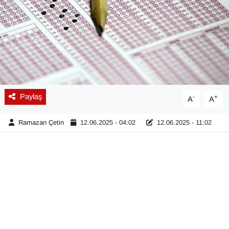
Diğer
DÜNYA
EĞİTİM
EKONOMİ
Paylaş
-
+
A
A
Eleman
Ramazan Çetin
12.06.2025 - 04:02
12.06.2025 - 11:02
Emlak
En çok konuşulanlar
GENEL
Güncel