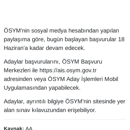
Gündem
Haber
ÖSYM'nin sosyal medya hesabından yapılan
paylaşıma göre, bugün başlayan başvurular 18
HABERDE İNSAN
Haziran'a kadar devam edecek.
İngilizce
Adaylar başvurularını, ÖSYM Başvuru
Merkezleri ile https://ais.osym.gov.tr
Kadın
adresinden veya ÖSYM Aday İşlemleri Mobil
Uygulamasından yapabilecek.
Kamu Alımları
Adaylar, ayrıntılı bilgiye ÖSYM'nin sitesinde yer
Kim Kimdir?
alan sınav kılavuzundan erişebiliyor.
Kültür & Sanat
Kaynak:
AA