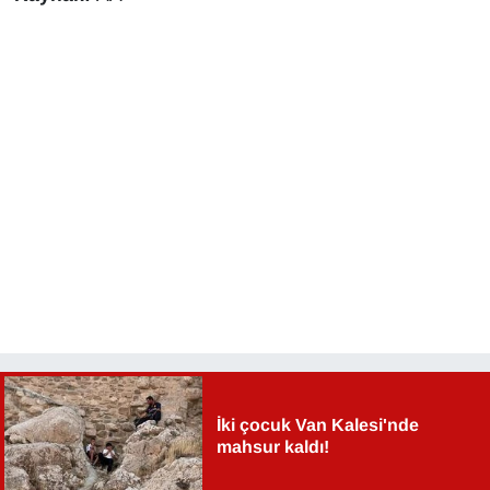
KURDÎ
MAGAZİN
MEDYA
ONE EKONOMİ
POLİTİKA
Resmi İlanlar
RÖPORTAJ
SAĞLIK
İki çocuk Van Kalesi'nde
mahsur kaldı!
Seri İlan