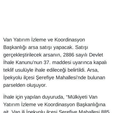
Gündem
Haber
HABERDE İNSAN
Van Yatırım İzleme ve Koordinasyon
Başkanlığı arsa satışı yapacak. Satışı
İngilizce
gerçekleştirilecek arsanın, 2886 sayılı Devlet
İhale Kanunu’nun 37. maddesi uyarınca kapalı
Kadın
teklif usulüyle ihale edileceği belirtildi. Arsa,
Kamu Alımları
İpekyolu ilçesi Şerefiye Mahallesi’nde bulunan
parselden oluşuyor.
Kim Kimdir?
İhale için yapılan duyuruda, “Mülkiyeti Van
Kültür & Sanat
Yatırım İzleme ve Koordinasyon Başkanlığına
ait, Van ili İpekyolu ilçesi Şerefiye Mahallesi 885