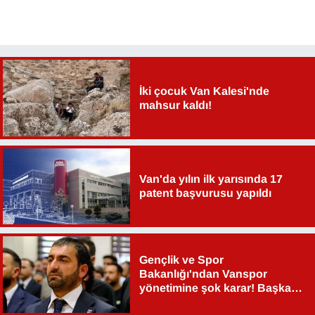
İki çocuk Van Kalesi'nde
mahsur kaldı!
Van'da yılın ilk yarısında 17
patent başvurusu yapıldı
Gençlik ve Spor
Bakanlığı'ndan Vanspor
yönetimine şok karar! Başkan
Şahin Aslan görevden alındı!