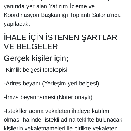
Sinema - TV
yanında yer alan Yatırım İzleme ve
Koordinasyon Başkanlığı Toplantı Salonu’nda
SİYASET
yapılacak.
SPOR
İHALE İÇİN İSTENEN ŞARTLAR
VE BELGELER
TEBRİK
Gerçek kişiler için;
TEKNOLOJİ
-Kimlik belgesi fotokopisi
Turizm
-Adres beyanı (Yerleşim yeri belgesi)
VAN'DA SPOR
-İmza beyannamesi (Noter onaylı)
Vasıta
-İstekliler adına vekaleten ihaleye katılım
olması halinde, istekli adına teklifte bulunacak
YAŞAM
kişilerin vekaletnameleri ile birlikte vekaleten