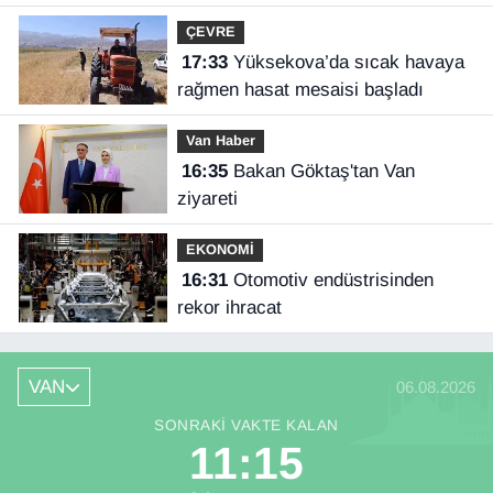
ÇEVRE
17:33
Yüksekova’da sıcak havaya
rağmen hasat mesaisi başladı
Van Haber
16:35
Bakan Göktaş'tan Van
ziyareti
EKONOMİ
16:31
Otomotiv endüstrisinden
rekor ihracat
VAN
06.08.2026
SONRAKI VAKTE KALAN
11:14