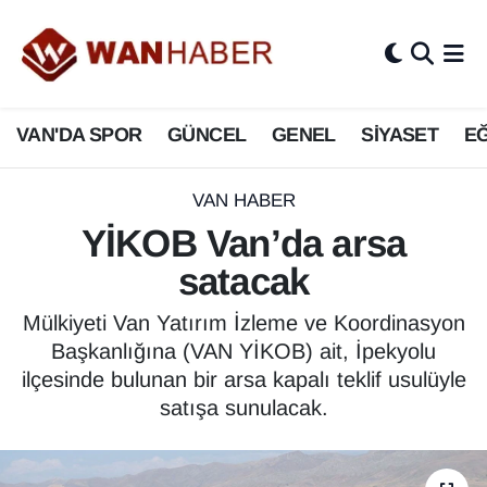
3.SAYFA
Van Nöbetçi Eczaneler
VAN'DA SPOR
GÜNCEL
GENEL
SİYASET
EĞ
ASAYİŞ
Van Hava Durumu
BİLİM VE TEKNOLOJİ
Van Namaz Vakitleri
VAN HABER
YİKOB Van’da arsa
Biyografi
Van Trafik Yoğunluk Haritası
satacak
Bölge Haberleri
Süper Lig Puan Durumu ve Fikstür
Mülkiyeti Van Yatırım İzleme ve Koordinasyon
Başkanlığına (VAN YİKOB) ait, İpekyolu
ÇEVRE
Tüm Manşetler
ilçesinde bulunan bir arsa kapalı teklif usulüyle
satışa sunulacak.
Deprem
Son Dakika Haberleri
Dernekler, Odalar
Haber Arşivi