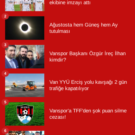
ekibine imzayı attı
2
Ağustosta hem Güneş hem Ay
tutulması
3
Vanspor Başkanı Özgür İreç İlhan
kimdir?
4
Van YYÜ Erciş yolu kavşağı 2 gün
trafiğe kapatılıyor
5
Vanspor'a TFF'den şok puan silme
cezası!
6