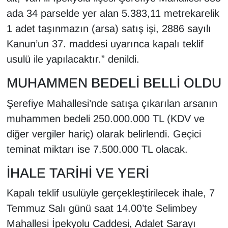
KURDÎ
ada 34 parselde yer alan 5.383,11 metrekarelik
1 adet taşınmazın (arsa) satış işi, 2886 sayılı
MAGAZİN
Kanun’un 37. maddesi uyarınca kapalı teklif
MEDYA
usulü ile yapılacaktır.” denildi.
MUHAMMEN BEDELİ BELLİ OLDU
ONE EKONOMİ
Şerefiye Mahallesi’nde satışa çıkarılan arsanın
POLİTİKA
muhammen bedeli 250.000.000 TL (KDV ve
diğer vergiler hariç) olarak belirlendi. Geçici
Resmi İlanlar
teminat miktarı ise 7.500.000 TL olacak.
RÖPORTAJ
İHALE TARİHİ VE YERİ
SAĞLIK
Kapalı teklif usulüyle gerçekleştirilecek ihale, 7
Temmuz Salı günü saat 14.00’te Selimbey
Seri İlan
Mahallesi İpekyolu Caddesi, Adalet Sarayı