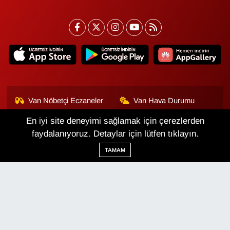
Van Nöbetçi Eczaneler
Van Hava Durumu
En iyi site deneyimi sağlamak için çerezlerden
Van Namaz Vakitleri
Van Trafik Yoğunluk
Haritası
faydalanıyoruz. Detaylar için lütfen tıklayın.
TAMAM
Puan Durumu ve Fikstür
Tüm Manşetler
Son Dakika Haberleri
Haber Arşivi
Van Haber
Çerez Politikası
Gizlilik Politikası
Üyelik Sözleşmesi
Veri Politikası
Künye
İletişim