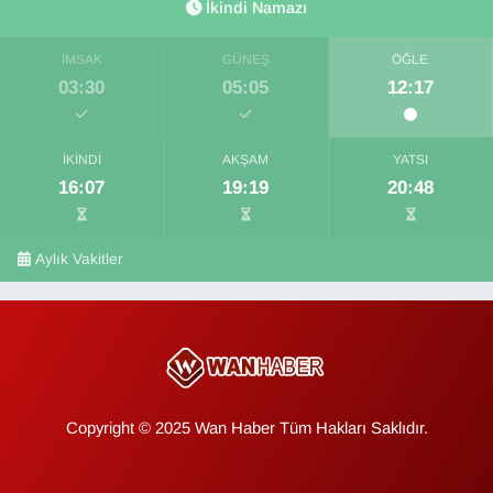
İkindi Namazı
İMSAK
GÜNEŞ
ÖĞLE
03:30
05:05
12:17
İKINDI
AKŞAM
YATSI
16:07
19:19
20:48
Aylık Vakitler
Copyright © 2025 Wan Haber Tüm Hakları Saklıdır.