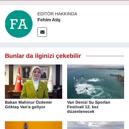
EDITÖR HAKKINDA
Fehim Atiş
Bunlar da ilginizi çekebilir
Bakan Mahinur Özdemir
Van Denizi Su Sporları
Göktaş Van'a geliyor
Festivali 12. kez
düzenlenecek