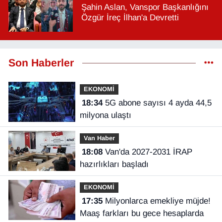
Şahin Aslan, Vanspor Başkanlığını
Özgür İreç İlhan'a Devretti
Son Haberler
EKONOMİ
18:34
5G abone sayısı 4 ayda 44,5
milyona ulaştı
Van Haber
18:08
Van'da 2027-2031 İRAP
hazırlıkları başladı
EKONOMİ
17:35
Milyonlarca emekliye müjde!
Maaş farkları bu gece hesaplarda