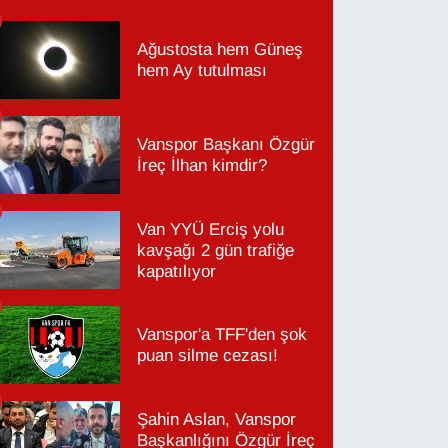
Ağustosta hem Güneş
hem Ay tutulması
Vanspor Başkanı Özgür
İreç İlhan kimdir?
Van YYÜ Erciş yolu
kavşağı 2 gün trafiğe
kapatılıyor
Vanspor'a TFF'den şok
puan silme cezası!
Şahin Aslan, Vanspor
Başkanlığını Özgür İreç