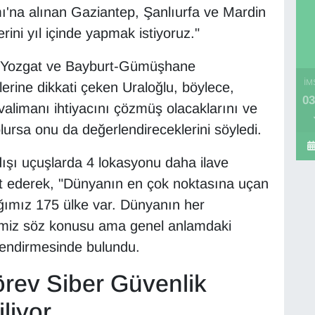
ı'na alınan Gaziantep, Şanlıurfa ve Mardin
ini yıl içinde yapmak istiyoruz."
, Yozgat ve Bayburt-Gümüşhane
İM
lerine dikkati çeken Uraloğlu, böylece,
03
valimanı ihtiyacını çözmüş olacaklarını ve
lursa onu da değerlendireceklerini söyledi.
 dışı uçuşlarda 4 lokasyonu daha ilave
et ederek, "Dünyanın en çok noktasına uçan
ığımız 175 ülke var. Dünyanın her
memiz söz konusu ama genel anlamdaki
rlendirmesinde bulundu.
rev Siber Güvenlik
liyor