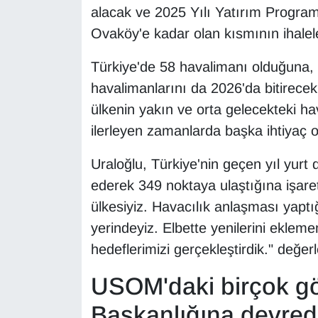
alacak ve 2025 Yılı Yatırım Program
YEREL
Ovaköy'e kadar olan kısmının ihaleler
Türkiye'de 58 havalimanı olduğuna
havalimanlarını da 2026'da bitirecek
ülkenin yakın ve orta gelecekteki ha
ilerleyen zamanlarda başka ihtiyaç o
Uraloğlu, Türkiye'nin geçen yıl yurt
ederek 349 noktaya ulaştığına işar
ülkesiyiz. Havacılık anlaşması yapt
yerindeyiz. Elbette yenilerini ekle
hedeflerimizi gerçekleştirdik." değe
USOM'daki birçok gö
Başkanlığına devredi