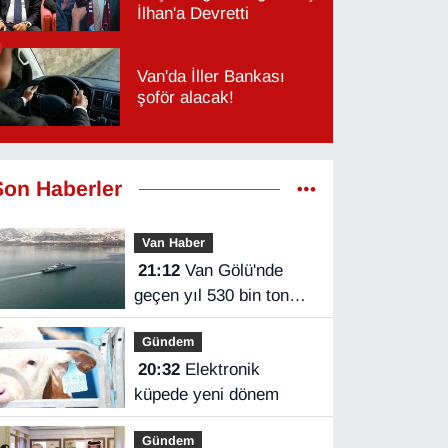
İlhan'a Devretti
Van'da İller Bankası
şoför alacak!
Son Haberler
Van Haber
21:12
Van Gölü'nde
geçen yıl 530 bin ton
yük taşındı
Gündem
20:32
Elektronik
küpede yeni dönem
Gündem