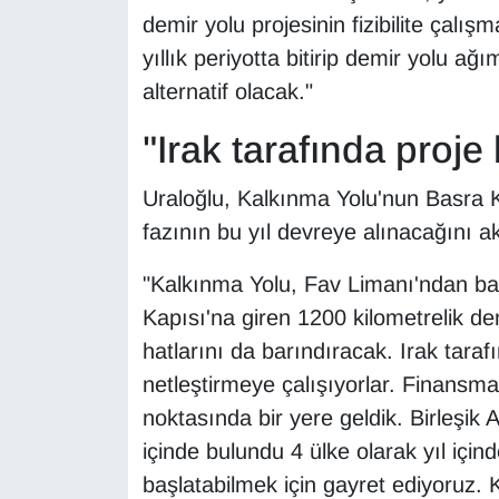
Sinema - TV
demir yolu projesinin fizibilite çalışm
yıllık periyotta bitirip demir yolu a
SİYASET
alternatif olacak."
SPOR
"Irak tarafında proj
TEBRİK
Uraloğlu, Kalkınma Yolu'nun Basra K
fazının bu yıl devreye alınacağını ak
TEKNOLOJİ
"Kalkınma Yolu, Fav Limanı'ndan ba
Turizm
Kapısı'na giren 1200 kilometrelik demi
hatlarını da barındıracak. Irak tara
VAN'DA SPOR
netleştirmeye çalışıyorlar. Finansma
noktasında bir yere geldik. Birleşik A
Vasıta
içinde bulundu 4 ülke olarak yıl içind
YAŞAM
başlatabilmek için gayret ediyoruz. 