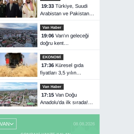
19:33
Türkiye, Suudi
Arabistan ve Pakistan
üçlü savunma
Van Haber
anlaşması imzaladı
19:06
Van'ın geleceği
doğru kent
planlamasında
EKONOMİ
17:36
Küresel gıda
fiyatları 3,5 yılın
zirvesinde
Van Haber
17:15
Van Doğu
Anadolu'da ilk sırada!
Bakanlık verileri
paylaştı…
VAN
08.08.2026