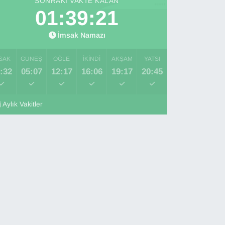
SONRAKI VAKTE KALAN
01:39:20
İmsak Namazı
SAK
GÜNEŞ
ÖĞLE
İKINDI
AKŞAM
YATSI
:32
05:07
12:17
16:06
19:17
20:45
Aylık Vakitler