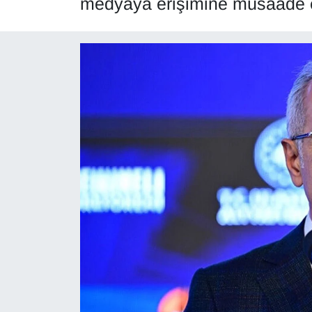
medyaya erişimine müsaade ed
Diğer
DÜNYA
EĞİTİM
EKONOMİ
Eleman
Emlak
En çok konuşulanlar
GENEL
Güncel