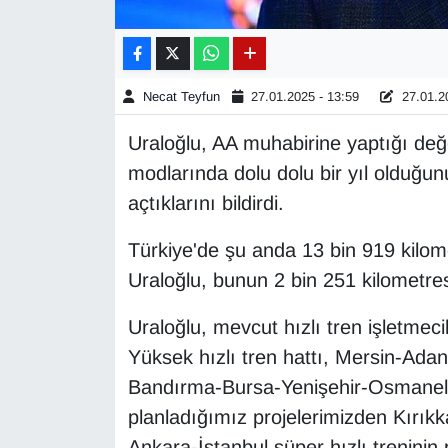
Gündem
Haber
Necat Teyfun
27.01.2025 - 13:59
27.01.20
Uraloğlu, AA muhabirine yaptığı de
HABERDE İNSAN
modlarında dolu dolu bir yıl olduğun
İngilizce
açtıklarını bildirdi.
Türkiye'de şu anda 13 bin 919 kilo
Kadın
Uraloğlu, bunun 2 bin 251 kilometresi
Kamu Alımları
Uraloğlu, mevcut hızlı tren işletmecil
Kim Kimdir?
Yüksek hızlı tren hattı, Mersin-Ad
Bandırma-Bursa-Yenişehir-Osmaneli h
Kültür & Sanat
planladığımız projelerimizden Kırıkka
Ankara-İstanbul süper hızlı treninin 