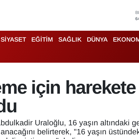
D
4
E
5
S
SİYASET
EĞİTİM
SAĞLIK
DÜNYA
EKONOM
6
G
6
B
1
B
me için harekete 
6
ldu
bdulkadir Uraloğlu, 16 yaşın altındaki 
nacağını belirterek, "16 yaşın üstündek