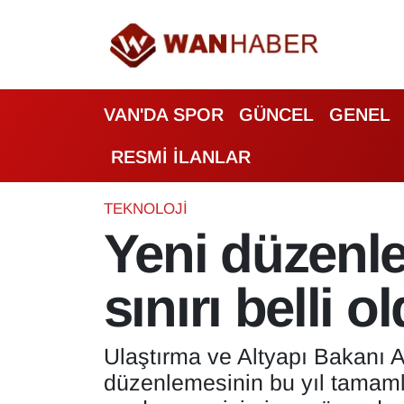
3.SAYFA
Van Nöbetçi Eczaneler
VAN'DA SPOR
GÜNCEL
GENEL
ASAYİŞ
Van Hava Durumu
RESMİ İLANLAR
BİLİM VE TEKNOLOJİ
Van Namaz Vakitleri
Biyografi
Van Trafik Yoğunluk Haritası
TEKNOLOJİ
Yeni düzenle
Bölge Haberleri
Süper Lig Puan Durumu ve Fikstür
sınırı belli o
ÇEVRE
Tüm Manşetler
Deprem
Son Dakika Haberleri
Ulaştırma ve Altyapı Bakanı A
düzenlemesinin bu yıl tamamla
Dernekler, Odalar
Haber Arşivi