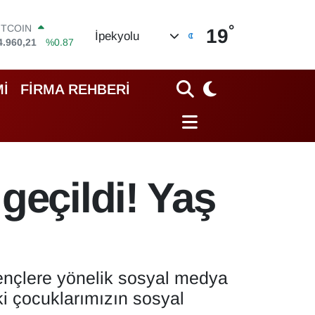
°
OLAR
19
İpekyolu
7,7436
%0.18
URO
5,2510
%0.32
TERLİN
İ
FİRMA REHBERİ
4,4811
%0.38
RAM ALTIN
648.99
%2.59
İST100
3.779
%-14
ITCOIN
geçildi! Yaş
4.960,21
%0.87
gençlere yönelik sosyal medya
i çocuklarımızın sosyal