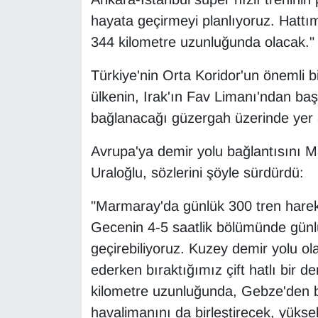
KURDÎ
hayata geçirmeyi planlıyoruz. Hattı
MAGAZİN
344 kilometre uzunluğunda olacak." 
Türkiye'nin Orta Koridor'un önemli b
MEDYA
ülkenin, Irak'ın Fav Limanı'ndan ba
ONE EKONOMİ
bağlanacağı güzergah üzerinde yer ald
POLİTİKA
Avrupa'ya demir yolu bağlantısını Mar
Uraloğlu, sözlerini şöyle sürdürdü:
Resmi İlanlar
"Marmaray'da günlük 300 tren hareke
RÖPORTAJ
Gecenin 4-5 saatlik bölümünde günlü
geçirebiliyoruz. Kuzey demir yolu o
SAĞLIK
ederken bıraktığımız çift hatlı bir 
kilometre uzunluğunda, Gebze'den ba
Seri İlan
havalimanını da birleştirecek, yükse