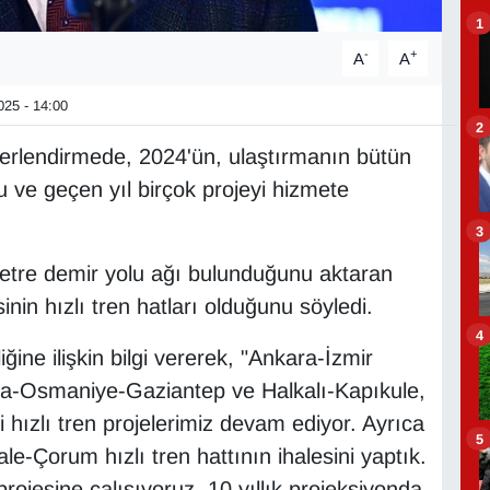
1
-
+
A
A
25 - 14:00
2
ğerlendirmede, 2024'ün, ulaştırmanın bütün
u ve geçen yıl birçok projeyi hizmete
3
metre demir yolu ağı bulunduğunu aktaran
nin hızlı tren hatları olduğunu söyledi.
4
iğine ilişkin bilgi vererek, "Ankara-İzmir
ana-Osmaniye-Gaziantep ve Halkalı-Kapıkule,
ızlı tren projelerimiz devam ediyor. Ayrıca
5
le-Çorum hızlı tren hattının ihalesini yaptık.
projesine çalışıyoruz. 10 yıllık projeksiyonda