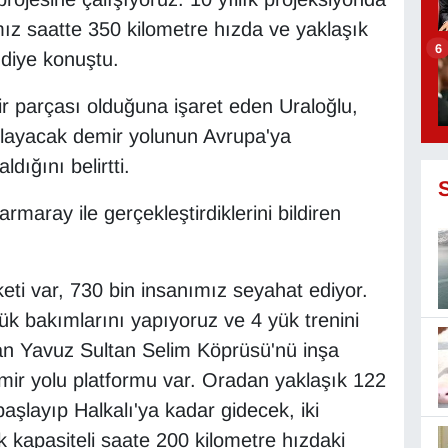
mız saatte 350 kilometre hızda ve yaklaşık
6
diye konuştu.
ir parçası olduğuna işaret eden Uraloğlu,
şlayacak demir yolunun Avrupa'ya
ığını belirtti.
maray ile gerçekleştirdiklerini bildiren
ti var, 730 bin insanımız seyahat ediyor.
k bakımlarını yapıyoruz ve 4 yük trenini
lan Yavuz Sultan Selim Köprüsü'nü inşa
demir yolu platformu var. Oradan yaklaşık 122
şlayıp Halkalı'ya kadar gidecek, iki
k kapasiteli saate 200 kilometre hızdaki