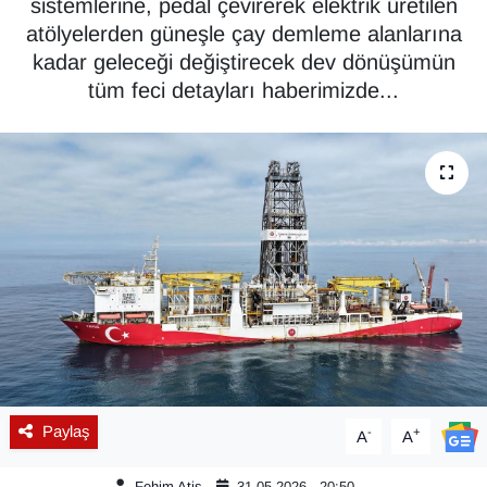
sistemlerine, pedal çevirerek elektrik üretilen
atölyelerden güneşle çay demleme alanlarına
Diğer
kadar geleceği değiştirecek dev dönüşümün
tüm feci detayları haberimizde...
DÜNYA
EĞİTİM
EKONOMİ
Eleman
Emlak
En çok konuşulanlar
GENEL
Paylaş
-
+
A
A
Güncel
Fehim Atiş
31.05.2026 - 20:50