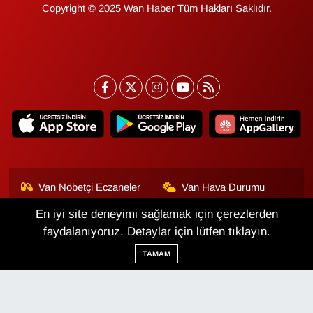
Copyright © 2025 Wan Haber Tüm Hakları Saklıdır.
Van Nöbetçi Eczaneler
Van Hava Durumu
En iyi site deneyimi sağlamak için çerezlerden
Van Namaz Vakitleri
Van Trafik Yoğunluk
Haritası
faydalanıyoruz. Detaylar için lütfen tıklayın.
TAMAM
Puan Durumu ve Fikstür
Tüm Manşetler
Son Dakika Haberleri
Haber Arşivi