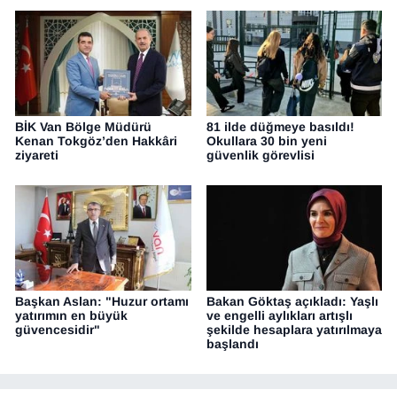
BİK Van Bölge Müdürü
81 ilde düğmeye basıldı!
Kenan Tokgöz’den Hakkâri
Okullara 30 bin yeni
ziyareti
güvenlik görevlisi
Başkan Aslan: "Huzur ortamı
Bakan Göktaş açıkladı: Yaşlı
yatırımın en büyük
ve engelli aylıkları artışlı
güvencesidir"
şekilde hesaplara yatırılmaya
başlandı