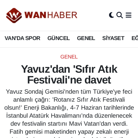
3.SAYFA
Van Nöbetçi Eczaneler
VAN'DA SPOR
GÜNCEL
GENEL
SİYASET
EĞ
ASAYİŞ
Van Hava Durumu
BİLİM VE TEKNOLOJİ
Van Namaz Vakitleri
GENEL
Yavuz'dan 'Sıfır Atık
Biyografi
Van Trafik Yoğunluk Haritası
Festivali'ne davet
Bölge Haberleri
Süper Lig Puan Durumu ve Fikstür
Yavuz Sondaj Gemisi'nden tüm Türkiye'ye feci
anlamlı çağrı: 'Rotanız Sıfır Atık Festivali
ÇEVRE
Tüm Manşetler
olsun!' Enerji Bakanlığı, 4-7 Haziran tarihlerinde
İstanbul Atatürk Havalimanı'nda düzenlenecek
Deprem
Son Dakika Haberleri
dev festivalin startını Mavi Vatan'dan verdi.
Fatih gemisi maketinden yapay zekalı enerji
Dernekler, Odalar
Haber Arşivi