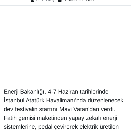
Gündem
Haber
HABERDE İNSAN
İngilizce
Kadın
Kamu Alımları
Enerji Bakanlığı, 4-7 Haziran tarihlerinde
İstanbul Atatürk Havalimanı'nda düzenlenecek
Kim Kimdir?
dev festivalin startını Mavi Vatan'dan verdi.
Fatih gemisi maketinden yapay zekalı enerji
Kültür & Sanat
sistemlerine, pedal çevirerek elektrik üretilen