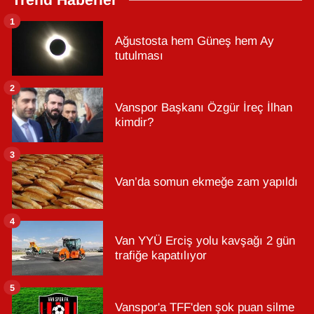
Trend Haberler
1
Ağustosta hem Güneş hem Ay
tutulması
2
Vanspor Başkanı Özgür İreç İlhan
kimdir?
3
Van’da somun ekmeğe zam yapıldı
4
Van YYÜ Erciş yolu kavşağı 2 gün
trafiğe kapatılıyor
5
Vanspor'a TFF'den şok puan silme