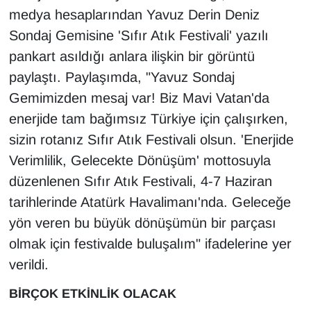
Sinema - TV
medya hesaplarından Yavuz Derin Deniz
Sondaj Gemisine 'Sıfır Atık Festivali' yazılı
SİYASET
pankart asıldığı anlara ilişkin bir görüntü
paylaştı. Paylaşımda, "Yavuz Sondaj
SPOR
Gemimizden mesaj var! Biz Mavi Vatan'da
enerjide tam bağımsız Türkiye için çalışırken,
TEBRİK
sizin rotanız Sıfır Atık Festivali olsun. 'Enerjide
TEKNOLOJİ
Verimlilik, Gelecekte Dönüşüm' mottosuyla
düzenlenen Sıfır Atık Festivali, 4-7 Haziran
Turizm
tarihlerinde Atatürk Havalimanı'nda. Geleceğe
yön veren bu büyük dönüşümün bir parçası
VAN'DA SPOR
olmak için festivalde buluşalım" ifadelerine yer
Vasıta
verildi.
BİRÇOK ETKİNLİK OLACAK
YAŞAM