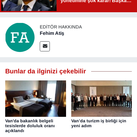
yönetimine şok karar! Başkan
Şahin Aslan görevden alındı!
EDITÖR HAKKINDA
Fehim Atiş
Bunlar da ilginizi çekebilir
Van'da bakanlık belgeli
Van’da turizm iş birliği için
tesislerde doluluk oranı
yeni adım
açıklandı