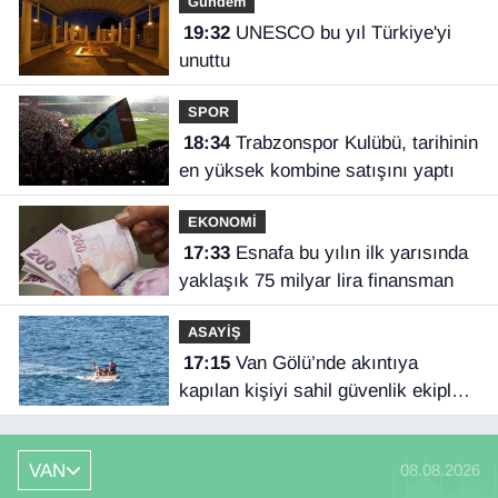
Gündem
19:32
UNESCO bu yıl Türkiye'yi
unuttu
SPOR
18:34
Trabzonspor Kulübü, tarihinin
en yüksek kombine satışını yaptı
EKONOMİ
17:33
Esnafa bu yılın ilk yarısında
yaklaşık 75 milyar lira finansman
ASAYİŞ
17:15
Van Gölü’nde akıntıya
kapılan kişiyi sahil güvenlik ekipleri
kurtardı
VAN
08.08.2026