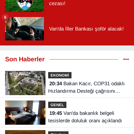
cezası!
6
Van'da İller Bankası şoför alacak!
Son Haberler
EKONOMİ
20:34
Bakan Kacır, COP31 odaklı
Hızlandırma Desteği çağrısını
açıkladı
GENEL
19:45
Van'da bakanlık belgeli
tesislerde doluluk oranı açıklandı