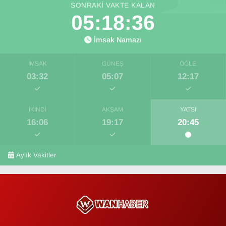
SONRAKI VAKTE KALAN
05:18:35
İmsak Namazı
İMSAK
GÜNEŞ
ÖĞLE
03:32
05:07
12:17
İKINDI
AKŞAM
YATSI
16:06
19:17
20:45
Aylık Vakitler