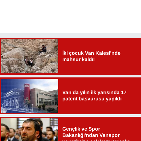
İki çocuk Van Kalesi'nde
mahsur kaldı!
Van'da yılın ilk yarısında 17
patent başvurusu yapıldı
Gençlik ve Spor
Bakanlığı'ndan Vanspor