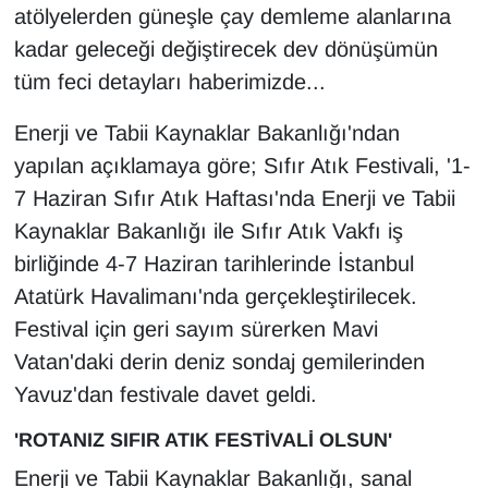
KURDÎ
atölyelerden güneşle çay demleme alanlarına
kadar geleceği değiştirecek dev dönüşümün
MAGAZİN
tüm feci detayları haberimizde...
MEDYA
Enerji ve Tabii Kaynaklar Bakanlığı'ndan
yapılan açıklamaya göre; Sıfır Atık Festivali, '1-
ONE EKONOMİ
7 Haziran Sıfır Atık Haftası'nda Enerji ve Tabii
POLİTİKA
Kaynaklar Bakanlığı ile Sıfır Atık Vakfı iş
birliğinde 4-7 Haziran tarihlerinde İstanbul
Resmi İlanlar
Atatürk Havalimanı'nda gerçekleştirilecek.
Festival için geri sayım sürerken Mavi
RÖPORTAJ
Vatan'daki derin deniz sondaj gemilerinden
Yavuz'dan festivale davet geldi.
SAĞLIK
'ROTANIZ SIFIR ATIK FESTİVALİ OLSUN'
Seri İlan
Enerji ve Tabii Kaynaklar Bakanlığı, sanal