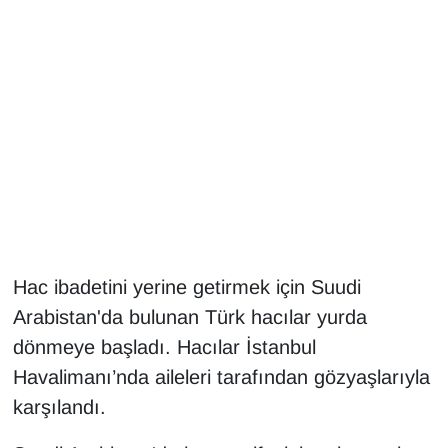
Gündem
Haber
HABERDE İNSAN
İngilizce
Kadın
Hac ibadetini yerine getirmek için Suudi
Kamu Alımları
Arabistan'da bulunan Türk hacılar yurda
dönmeye başladı. Hacılar İstanbul
Kim Kimdir?
Havalimanı’nda aileleri tarafından gözyaşlarıyla
Kültür & Sanat
karşılandı.