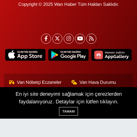
Copyright © 2025 Wan Haber Tüm Hakları Saklıdır.
Van Nöbetçi Eczaneler
Van Hava Durumu
En iyi site deneyimi sağlamak için çerezlerden
Van Namaz Vakitleri
Van Trafik Yoğunluk
Haritası
faydalanıyoruz. Detaylar için lütfen tıklayın.
TAMAM
Puan Durumu ve Fikstür
Tüm Manşetler
Son Dakika Haberleri
Haber Arşivi