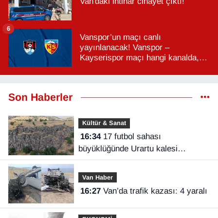
Van'daki intihar cinayet çıktı!
6
Vanspor’un maçı canlı
yayınlanacak! Vanspor –
Kayserispor maçı hangi kanalda,
saat kaçta?
Son Haberler
Kültür & Sanat
16:34
17 futbol sahası
büyüklüğünde Urartu kalesi
keşfedildi
Van Haber
16:27
Van’da trafik kazası: 4 yaralı