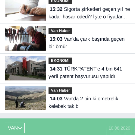
EKONOMİ
15:32
Sigorta şirketleri geçen yıl ne
kadar hasar ödedi? İşte o fiyatlar...
Van Haber
15:03
Van'da çark başında geçen
bir ömür
EKONOMİ
14:31
TÜRKPATENT'e 4 bin 641
yerli patent başvurusu yapıldı
Van Haber
14:03
Van'da 2 bin kilometrelik
kelebek takibi
VAN
10.08.2026