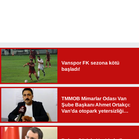
Vanspor FK sezona kötü
başladı!
TMMOB Mimarlar Odası Van
Şube Başkanı Ahmet Ortakçı:
Van’da otopark yetersizliği
ciddi sorun!