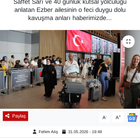
Saffet Sarı ve 40 günlük kutsal yolculuğu
anlatan Ezber ailesinin o feci duygu dolu
Diğer
kavuşma anları haberimizde...
DÜNYA
EĞİTİM
EKONOMİ
Eleman
Emlak
En çok konuşulanlar
Paylaş
-
+
A
A
GENEL
Fehim Atiş
31.05.2026 - 19:48
Güncel