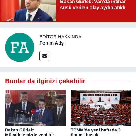
Bakan Gürlek: Van'da intihar
süsü verilen olay aydınlatıldı
EDITÖR HAKKINDA
Fehim Atiş
Bunlar da ilginizi çekebilir
Bakan Gürlek:
TBMM'de yeni haftada 3
Mücadelemizde yeni bir
önemli başlık