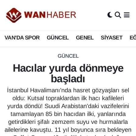
3.SAYFA
Van Nöbetçi Eczaneler
VAN'DA SPOR
GÜNCEL
GENEL
SİYASET
EĞ
ASAYİŞ
Van Hava Durumu
BİLİM VE TEKNOLOJİ
Van Namaz Vakitleri
GÜNCEL
Hacılar yurda dönmeye
Biyografi
Van Trafik Yoğunluk Haritası
başladı
Bölge Haberleri
Süper Lig Puan Durumu ve Fikstür
İstanbul Havalimanı'nda hasret gözyaşları sel
oldu: Kutsal topraklardan ilk hacı kafileleri
ÇEVRE
Tüm Manşetler
yurda döndü! Suudi Arabistan'daki vazifelerini
tamamlayan 85 bin hacıdan ilki, yanlarında
Deprem
Son Dakika Haberleri
getirdikleri şifalı zemzem suyu ve hurmalarla
ailelerine kavuştu. 11 yıl boyunca sıra bekleyen
Dernekler, Odalar
Haber Arşivi