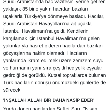
Suudi Arabistan'da hac vazifesini yerine getiren
KURDÎ
yaklaşık 85 bine yakın hacıdan bazıları
MAGAZİN
uçaklarla Türkiye’ye dönmeye başladı. Hacılar,
Suudi Arabistan Havayolları’na ait uçakla
MEDYA
İstanbul Havalimanı’na geldi. Kendilerini
karşılamak için İstanbul Havalimanı’na gelen
ONE EKONOMİ
yakınlarıyla hasret gideren hacılardan bazıları
POLİTİKA
gözyaşlarına hakim olamadı. Hacıların
yanlarında ikram edilmek üzere zemzem suyu
Resmi İlanlar
ve hurmanın yanı sıra çeşitli hediyelik eşyalar
getirdiği de görüldü. Kutsal topraklarda bulunan
RÖPORTAJ
Türk hacıların dönüşü önümüzdeki günlerde de
SAĞLIK
sürecek.
'İNŞALLAH ALLAH BİR DAHA NASİP EDER'
Seri İlan
Yurda dönen hacılardan Saffet Sarı, "Nisan