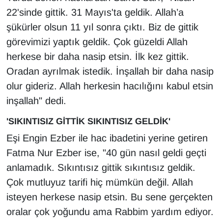
Sinema - TV
22'sinde gittik. 31 Mayıs'ta geldik. Allah’a
şükürler olsun 11 yıl sonra çıktı. Biz de gittik
SİYASET
görevimizi yaptık geldik. Çok güzeldi Allah
herkese bir daha nasip etsin. İlk kez gittik.
SPOR
Oradan ayrılmak istedik. İnşallah bir daha nasip
TEBRİK
olur gideriz. Allah herkesin hacılığını kabul etsin
inşallah" dedi.
TEKNOLOJİ
'SIKINTISIZ GİTTİK SIKINTISIZ GELDİK'
Turizm
Eşi Engin Ezber ile hac ibadetini yerine getiren
Fatma Nur Ezber ise, "40 gün nasıl geldi geçti
VAN'DA SPOR
anlamadık. Sıkıntısız gittik sıkıntısız geldik.
Çok mutluyuz tarifi hiç mümkün değil. Allah
Vasıta
isteyen herkese nasip etsin. Bu sene gerçekten
YAŞAM
oralar çok yoğundu ama Rabbim yardım ediyor.