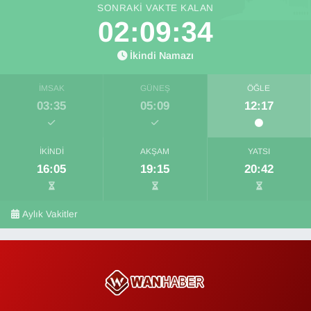
SONRAKI VAKTE KALAN
02:09:34
İkindi Namazı
İMSAK
GÜNEŞ
ÖĞLE
03:35
05:09
12:17
İKINDI
AKŞAM
YATSI
16:05
19:15
20:42
Aylık Vakitler