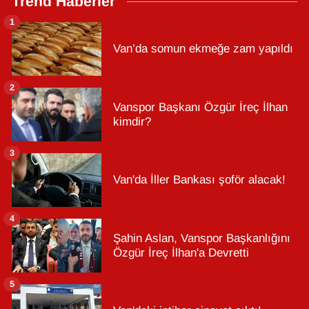
Trend Haberler
1
Van’da somun ekmeğe zam yapıldı
2
Vanspor Başkanı Özgür İreç İlhan
kimdir?
3
Van'da İller Bankası şoför alacak!
4
Şahin Aslan, Vanspor Başkanlığını
Özgür İreç İlhan'a Devretti
5