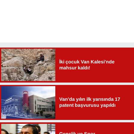
İki çocuk Van Kalesi'nde
mahsur kaldı!
Van'da yılın ilk yarısında 17
patent başvurusu yapıldı
Gençlik ve Spor