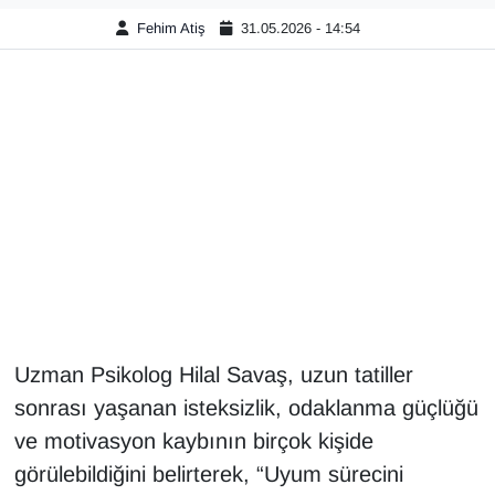
Fehim Atiş
31.05.2026 - 14:54
Gündem
Haber
HABERDE İNSAN
İngilizce
Kadın
Kamu Alımları
Uzman Psikolog Hilal Savaş, uzun tatiller
Kim Kimdir?
sonrası yaşanan isteksizlik, odaklanma güçlüğü
ve motivasyon kaybının birçok kişide
Kültür & Sanat
görülebildiğini belirterek, “Uyum sürecini