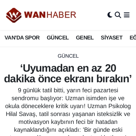
3.SAYFA
Van Nöbetçi Eczaneler
VAN'DA SPOR
GÜNCEL
GENEL
SİYASET
EĞ
ASAYİŞ
Van Hava Durumu
BİLİM VE TEKNOLOJİ
Van Namaz Vakitleri
GÜNCEL
‘Uyumadan en az 20
Biyografi
Van Trafik Yoğunluk Haritası
dakika önce ekranı bırakın’
Bölge Haberleri
Süper Lig Puan Durumu ve Fikstür
9 günlük tatil bitti, yarın feci pazartesi
sendromu başlıyor: Uzman isimden işe ve
ÇEVRE
Tüm Manşetler
okula döneceklere kritik uyarı! Uzman Psikolog
Hilal Savaş, tatil sonrası yaşanan isteksizlik ve
Deprem
Son Dakika Haberleri
motivasyon kaybının feci bir hatadan
kaynaklandığını açıkladı: 'Bir günde eski
Dernekler, Odalar
Haber Arşivi