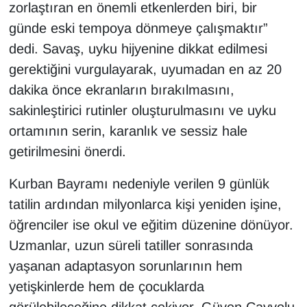
KURDÎ
zorlaştıran en önemli etkenlerden biri, bir
günde eski tempoya dönmeye çalışmaktır”
MAGAZİN
dedi. Savaş, uyku hijyenine dikkat edilmesi
gerektiğini vurgulayarak, uyumadan en az 20
MEDYA
dakika önce ekranların bırakılmasını,
ONE EKONOMİ
sakinleştirici rutinler oluşturulmasını ve uyku
ortamının serin, karanlık ve sessiz hale
POLİTİKA
getirilmesini önerdi.
Resmi İlanlar
Kurban Bayramı nedeniyle verilen 9 günlük
tatilin ardından milyonlarca kişi yeniden işine,
RÖPORTAJ
öğrenciler ise okul ve eğitim düzenine dönüyor.
Uzmanlar, uzun süreli tatiller sonrasında
SAĞLIK
yaşanan adaptasyon sorunlarının hem
Seri İlan
yetişkinlerde hem de çocuklarda