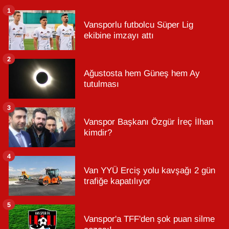
1
Vansporlu futbolcu Süper Lig
ekibine imzayı attı
2
Ağustosta hem Güneş hem Ay
tutulması
3
Vanspor Başkanı Özgür İreç İlhan
kimdir?
4
Van YYÜ Erciş yolu kavşağı 2 gün
trafiğe kapatılıyor
5
Vanspor'a TFF'den şok puan silme