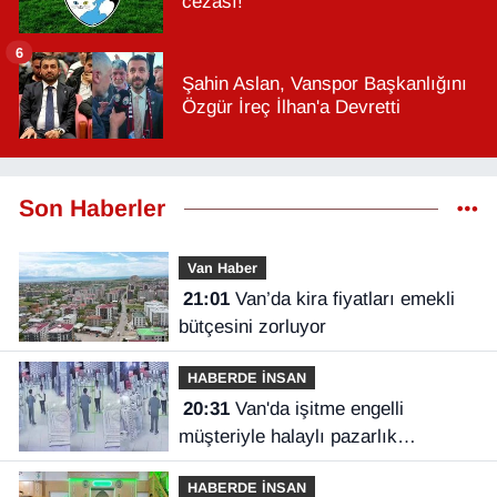
cezası!
6
Şahin Aslan, Vanspor Başkanlığını
Özgür İreç İlhan'a Devretti
Son Haberler
Van Haber
21:01
Van’da kira fiyatları emekli
bütçesini zorluyor
HABERDE İNSAN
20:31
Van'da işitme engelli
müşteriyle halaylı pazarlık
gülümsetti
HABERDE İNSAN