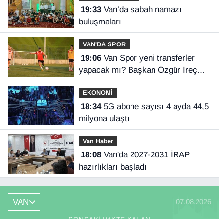
19:33
Van’da sabah namazı
buluşmaları
VAN'DA SPOR
19:06
Van Spor yeni transferler
yapacak mı? Başkan Özgür İreç
İlhan açıkladı
EKONOMİ
18:34
5G abone sayısı 4 ayda 44,5
milyona ulaştı
Van Haber
18:08
Van'da 2027-2031 İRAP
hazırlıkları başladı
VAN
07.08.2026