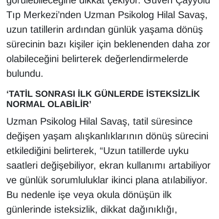
görülebileceğine dikkat çekiyor. Güven Çayyolu
Sinema - TV
Tıp Merkezi’nden Uzman Psikolog Hilal Savaş,
uzun tatillerin ardından günlük yaşama dönüş
SİYASET
sürecinin bazı kişiler için beklenenden daha zor
olabileceğini belirterek değerlendirmelerde
SPOR
bulundu.
TEBRİK
‘TATİL SONRASI İLK GÜNLERDE İSTEKSİZLİK
NORMAL OLABİLİR’
TEKNOLOJİ
Uzman Psikolog Hilal Savaş, tatil süresince
Turizm
değişen yaşam alışkanlıklarının dönüş sürecini
etkilediğini belirterek, “Uzun tatillerde uyku
VAN'DA SPOR
saatleri değişebiliyor, ekran kullanımı artabiliyor
ve günlük sorumluluklar ikinci plana atılabiliyor.
Vasıta
Bu nedenle işe veya okula dönüşün ilk
YAŞAM
günlerinde isteksizlik, dikkat dağınıklığı,