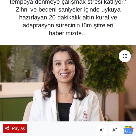
tempoya dönmeye çalışmak stresi katlıyor.'
Zihni ve bedeni saniyeler içinde uykuya
Diğer
hazırlayan 20 dakikalık altın kural ve
adaptasyon sürecinin tüm şifreleri
DÜNYA
haberimizde...
EĞİTİM
EKONOMİ
Eleman
Emlak
En çok konuşulanlar
GENEL
Paylaş
-
+
A
A
Güncel