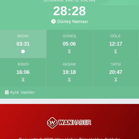
SONRAKI VAKTE KALAN
28:27
Güneş Namazı
İMSAK
GÜNEŞ
ÖĞLE
03:31
05:06
12:17
İKINDI
AKŞAM
YATSI
16:06
19:18
20:47
Aylık Vakitler