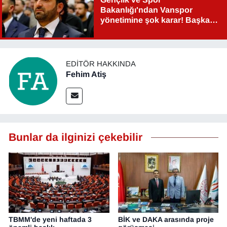
Bakanlığı'ndan Vanspor
yönetimine şok karar! Başkan
Şahin Aslan görevden alındı!
EDITÖR HAKKINDA
Fehim Atiş
Bunlar da ilginizi çekebilir
TBMM'de yeni haftada 3
BİK ve DAKA arasında proje