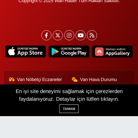
Copyright © 2025 Wan Haber Tüm Hakları Saklıdır.
Van Nöbetçi Eczaneler
Van Hava Durumu
En iyi site deneyimi sağlamak için çerezlerden
Van Namaz Vakitleri
Van Trafik Yoğunluk
Haritası
faydalanıyoruz. Detaylar için lütfen tıklayın.
TAMAM
Puan Durumu ve Fikstür
Tüm Manşetler
Son Dakika Haberleri
Haber Arşivi