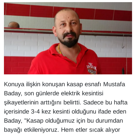
KURDÎ
MAGAZİN
MEDYA
ONE EKONOMİ
POLİTİKA
Resmi İlanlar
Konuya ilişkin konuşan kasap esnafı Mustafa
Baday, son günlerde elektrik kesintisi
RÖPORTAJ
şikayetlerinin arttığını belirtti. Sadece bu hafta
SAĞLIK
içerisinde 3-4 kez kesinti olduğunu ifade eden
Baday, "Kasap olduğumuz için bu durumdan
Seri İlan
bayağı etkileniyoruz. Hem etler sıcak alıyor