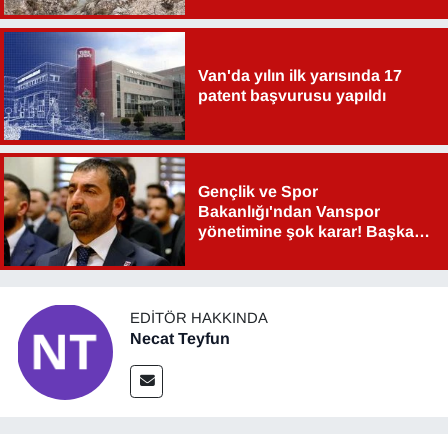
Van'da yılın ilk yarısında 17
patent başvurusu yapıldı
Gençlik ve Spor
Bakanlığı'ndan Vanspor
yönetimine şok karar! Başkan
Şahin Aslan görevden alındı!
EDITÖR HAKKINDA
Necat Teyfun