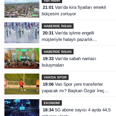
Van Haber
21:01
Van’da kira fiyatları emekli
bütçesini zorluyor
HABERDE İNSAN
20:31
Van'da işitme engelli
müşteriyle halaylı pazarlık
gülümsetti
HABERDE İNSAN
19:33
Van’da sabah namazı
buluşmaları
VAN'DA SPOR
19:06
Van Spor yeni transferler
yapacak mı? Başkan Özgür İreç
İlhan açıkladı
EKONOMİ
18:34
5G abone sayısı 4 ayda 44,5