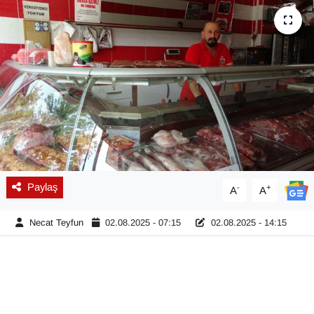
Diğer
DÜNYA
EĞİTİM
EKONOMİ
Eleman
Paylaş
-
+
A
A
Emlak
Necat Teyfun
02.08.2025 - 07:15
02.08.2025 - 14:15
En çok konuşulanlar
GENEL
Güncel