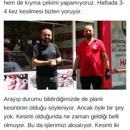
hem de kıyma çekimi yapamıyoruz. Haftada 3-
Sinema - TV
4 kez kesilmesi bizleri yoruyor.
SİYASET
SPOR
TEBRİK
TEKNOLOJİ
Turizm
VAN'DA SPOR
Arayıp durumu bildirdiğimizde de planlı
kesintinin olduğu söyleniyor. Ancak öyle bir şey
Vasıta
yok. Kesinti olduğunda ne zaman geldiği belli
YAŞAM
olmuyor. Bu da işlerimizi aksatıyor. Kesinti iki