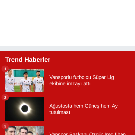
Trend Haberler
1
Vansporlu futbolcu Süper Lig
ekibine imzayı attı
2
Ağustosta hem Güneş hem Ay
tutulması
3
Vanspor Başkanı Özgür İreç İlhan