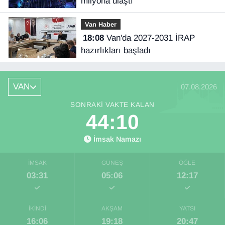
milyona ulaştı
Van Haber
18:08
Van'da 2027-2031 İRAP
hazırlıkları başladı
VAN
07.08.2026
SONRAKI VAKTE KALAN
44:09
İmsak Namazı
İMSAK
GÜNEŞ
ÖĞLE
03:31
05:06
12:17
İKINDI
AKŞAM
YATSI
16:06
19:18
20:47