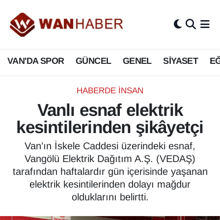
3.SAYFA
Van Nöbetçi Eczaneler
VAN'DA SPOR
GÜNCEL
GENEL
SİYASET
EĞ
ASAYİŞ
Van Hava Durumu
BİLİM VE TEKNOLOJİ
Van Namaz Vakitleri
HABERDE İNSAN
Vanlı esnaf elektrik
Biyografi
Van Trafik Yoğunluk Haritası
kesintilerinden şikâyetçi
Bölge Haberleri
Süper Lig Puan Durumu ve Fikstür
Van’ın İskele Caddesi üzerindeki esnaf,
Vangölü Elektrik Dağıtım A.Ş. (VEDAŞ)
ÇEVRE
Tüm Manşetler
tarafından haftalardır gün içerisinde yaşanan
elektrik kesintilerinden dolayı mağdur
Deprem
Son Dakika Haberleri
olduklarını belirtti.
Dernekler, Odalar
Haber Arşivi