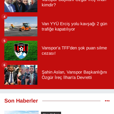
kimdir?
4
Van YYÜ Erciş yolu kavşağı 2 gün
trafiğe kapatılıyor
5
Vanspor'a TFF'den şok puan silme
cezası!
6
Şahin Aslan, Vanspor Başkanlığını
Özgür İreç İlhan'a Devretti
Son Haberler