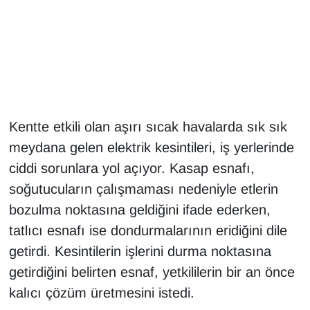
Gündem
Haber
HABERDE İNSAN
Kentte etkili olan aşırı sıcak havalarda sık sık
İngilizce
meydana gelen elektrik kesintileri, iş yerlerinde
ciddi sorunlara yol açıyor. Kasap esnafı,
Kadın
soğutucuların çalışmaması nedeniyle etlerin
Kamu Alımları
bozulma noktasına geldiğini ifade ederken,
tatlıcı esnafı ise dondurmalarının eridiğini dile
Kim Kimdir?
getirdi. Kesintilerin işlerini durma noktasına
getirdiğini belirten esnaf, yetkililerin bir an önce
Kültür & Sanat
kalıcı çözüm üretmesini istedi.