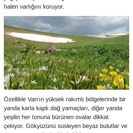
KURDÎ
halen varlığını koruyor.
MAGAZİN
MEDYA
ONE EKONOMİ
POLİTİKA
Resmi İlanlar
RÖPORTAJ
Özellikle Van’ın yüksek rakımlı bölgelerinde bir
yanda karla kaplı dağ yamaçları, diğer yanda
SAĞLIK
yeşilin her tonuna bürünen ovalar dikkat
Seri İlan
çekiyor. Gökyüzünü süsleyen beyaz bulutlar ve