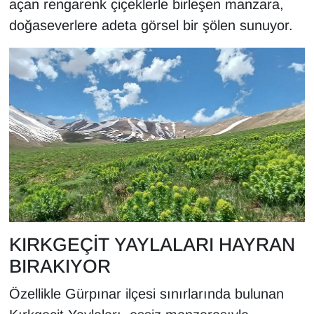
açan rengarenk çiçeklerle birleşen manzara,
Sinema - TV
doğaseverlere adeta görsel bir şölen sunuyor.
SİYASET
SPOR
TEBRİK
TEKNOLOJİ
Turizm
VAN'DA SPOR
KIRKGEÇİT YAYLALARI HAYRAN
BIRAKIYOR
Vasıta
Özellikle Gürpınar ilçesi sınırlarında bulunan
YAŞAM