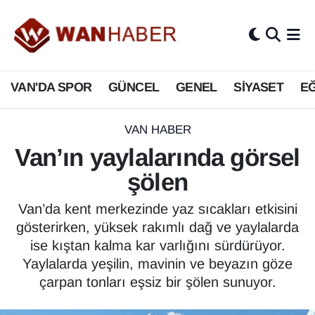
3.SAYFA
Van Nöbetçi Eczaneler
VAN'DA SPOR
GÜNCEL
GENEL
SİYASET
EĞ
ASAYİŞ
Van Hava Durumu
BİLİM VE TEKNOLOJİ
Van Namaz Vakitleri
VAN HABER
Van’ın yaylalarında görsel
Biyografi
Van Trafik Yoğunluk Haritası
şölen
Bölge Haberleri
Süper Lig Puan Durumu ve Fikstür
Van’da kent merkezinde yaz sıcakları etkisini
gösterirken, yüksek rakımlı dağ ve yaylalarda
ÇEVRE
Tüm Manşetler
ise kıştan kalma kar varlığını sürdürüyor.
Yaylalarda yeşilin, mavinin ve beyazın göze
Deprem
Son Dakika Haberleri
çarpan tonları eşsiz bir şölen sunuyor.
Dernekler, Odalar
Haber Arşivi