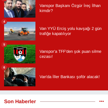
Vanspor Başkanı Özgür İreç İlhan
kimdir?
4
Van YYÜ Erciş yolu kavşağı 2 gün
trafiğe kapatılıyor
5
Vanspor'a TFF'den şok puan silme
cezası!
6
Van'da İller Bankası şoför alacak!
Son Haberler