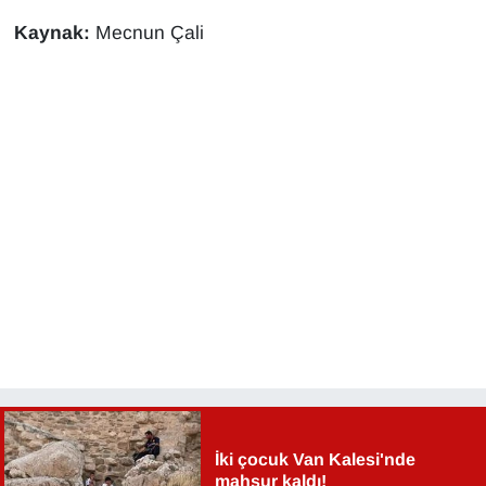
Kaynak:
Mecnun Çali
İki çocuk Van Kalesi'nde
mahsur kaldı!