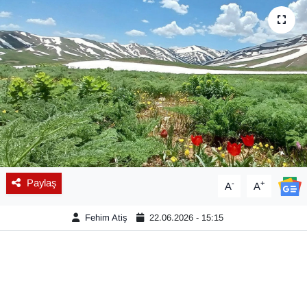
Diğer
DÜNYA
EĞİTİM
EKONOMİ
Eleman
Paylaş
-
+
A
A
Emlak
Fehim Atiş
22.06.2026 - 15:15
En çok konuşulanlar
GENEL
Güncel