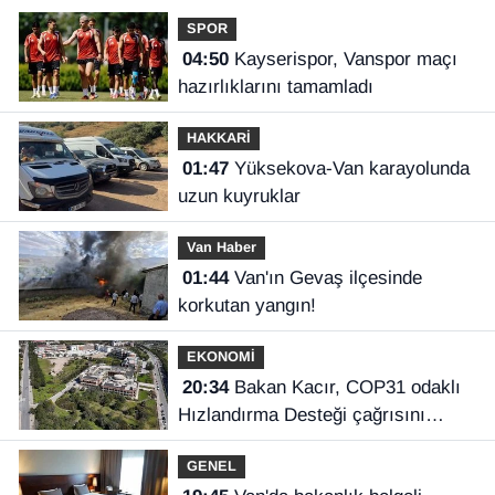
SPOR
04:50
Kayserispor, Vanspor maçı
hazırlıklarını tamamladı
HAKKARİ
01:47
Yüksekova-Van karayolunda
uzun kuyruklar
Van Haber
01:44
Van'ın Gevaş ilçesinde
korkutan yangın!
EKONOMİ
20:34
Bakan Kacır, COP31 odaklı
Hızlandırma Desteği çağrısını
açıkladı
GENEL