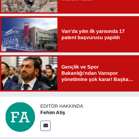
Van'da yılın ilk yarısında 17
patent başvurusu yapıldı
Gençlik ve Spor
Bakanlığı'ndan Vanspor
yönetimine şok karar! Başkan
Şahin Aslan görevden alındı!
EDITÖR HAKKINDA
Fehim Atiş