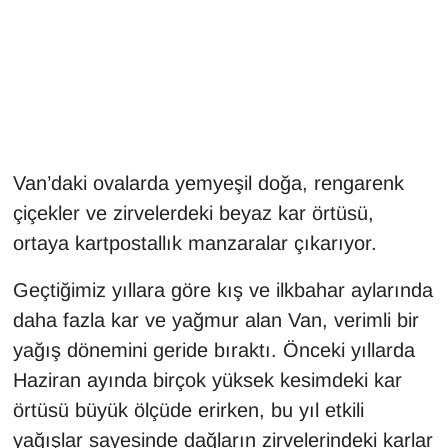
Gündem
Haber
HABERDE İNSAN
Van’daki ovalarda yemyeşil doğa, rengarenk
İngilizce
çiçekler ve zirvelerdeki beyaz kar örtüsü,
ortaya kartpostallık manzaralar çıkarıyor.
Kadın
Geçtiğimiz yıllara göre kış ve ilkbahar aylarında
Kamu Alımları
daha fazla kar ve yağmur alan Van, verimli bir
yağış dönemini geride bıraktı. Önceki yıllarda
Kim Kimdir?
Haziran ayında birçok yüksek kesimdeki kar
Kültür & Sanat
örtüsü büyük ölçüde erirken, bu yıl etkili
yağışlar sayesinde dağların zirvelerindeki karlar