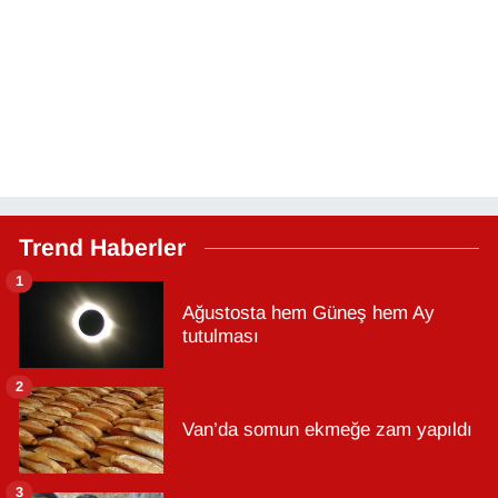
Trend Haberler
1
Ağustosta hem Güneş hem Ay
tutulması
2
Van’da somun ekmeğe zam yapıldı
3