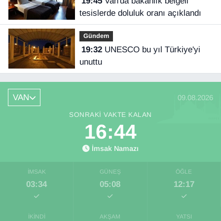
19:45
Van'da bakanlık belgeli
tesislerde doluluk oranı açıklandı
Gündem
19:32
UNESCO bu yıl Türkiye'yi
unuttu
VAN
09.08.2026
SONRAKI VAKTE KALAN
16:43
İmsak Namazı
İMSAK
GÜNEŞ
ÖĞLE
03:34
05:08
12:17
İKINDI
AKŞAM
YATSI