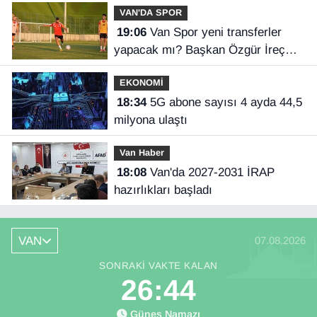
VAN'DA SPOR
19:06
Van Spor yeni transferler
yapacak mı? Başkan Özgür İreç
İlhan açıkladı
EKONOMİ
18:34
5G abone sayısı 4 ayda 44,5
milyona ulaştı
Van Haber
18:08
Van'da 2027-2031 İRAP
hazırlıkları başladı
VAN
07.08.2026
SONRAKI VAKTE KALAN
26:43
Güneş Namazı