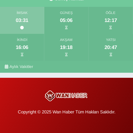
İMSAK
GÜNEŞ
ÖĞLE
03:31
05:06
12:17
İKINDI
AKŞAM
YATSI
16:06
19:18
20:47
Aylık Vakitler
Copyright © 2025 Wan Haber Tüm Hakları Saklıdır.