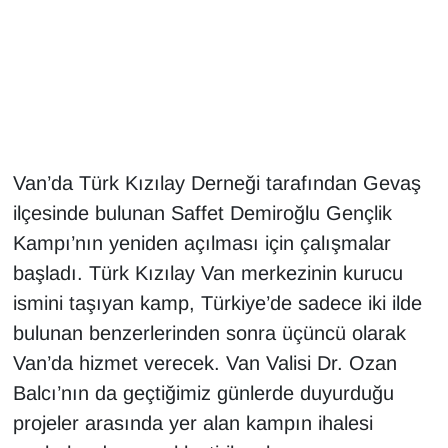
Gündem
Haber
HABERDE İNSAN
Van’da Türk Kızılay Derneği tarafından Gevaş
İngilizce
ilçesinde bulunan Saffet Demiroğlu Gençlik
Kampı’nın yeniden açılması için çalışmalar
Kadın
başladı. Türk Kızılay Van merkezinin kurucu
Kamu Alımları
ismini taşıyan kamp, Türkiye’de sadece iki ilde
bulunan benzerlerinden sonra üçüncü olarak
Kim Kimdir?
Van’da hizmet verecek. Van Valisi Dr. Ozan
Balcı’nın da geçtiğimiz günlerde duyurduğu
Kültür & Sanat
projeler arasında yer alan kampın ihalesi