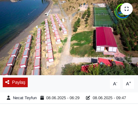
Diğer
DÜNYA
EĞİTİM
EKONOMİ
Eleman
Paylaş
-
+
A
A
Emlak
Necat Teyfun
08.06.2025 - 06:29
08.06.2025 - 09:47
En çok konuşulanlar
GENEL
Güncel