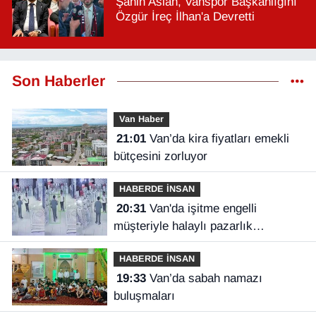
Şahin Aslan, Vanspor Başkanlığını
Özgür İreç İlhan'a Devretti
Son Haberler
Van Haber
21:01
Van’da kira fiyatları emekli
bütçesini zorluyor
HABERDE İNSAN
20:31
Van'da işitme engelli
müşteriyle halaylı pazarlık
gülümsetti
HABERDE İNSAN
19:33
Van’da sabah namazı
buluşmaları