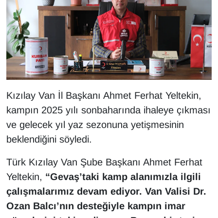
Sinema - TV
SİYASET
SPOR
TEBRİK
Kızılay Van İl Başkanı Ahmet Ferhat Yeltekin,
TEKNOLOJİ
kampın 2025 yılı sonbaharında ihaleye çıkması
ve gelecek yıl yaz sezonuna yetişmesinin
Turizm
beklendiğini söyledi.
VAN'DA SPOR
Türk Kızılay Van Şube Başkanı Ahmet Ferhat
Yeltekin,
“Gevaş’taki kamp alanımızla ilgili
Vasıta
çalışmalarımız devam ediyor. Van Valisi Dr.
Ozan Balcı’nın desteğiyle kampın imar
YAŞAM