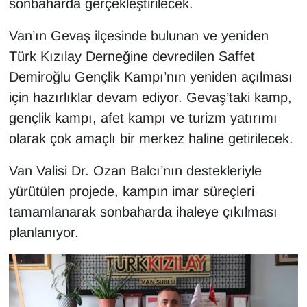
sonbaharda gerçekleştirilecek.
KURDÎ
Van’ın Gevaş ilçesinde bulunan ve yeniden
MAGAZİN
Türk Kızılay Derneğine devredilen Saffet
MEDYA
Demiroğlu Gençlik Kampı’nın yeniden açılması
için hazırlıklar devam ediyor. Gevaş’taki kamp,
ONE EKONOMİ
gençlik kampı, afet kampı ve turizm yatırımı
olarak çok amaçlı bir merkez haline getirilecek.
POLİTİKA
Van Valisi Dr. Ozan Balcı’nın destekleriyle
Resmi İlanlar
yürütülen projede, kampın imar süreçleri
tamamlanarak sonbaharda ihaleye çıkılması
RÖPORTAJ
planlanıyor.
SAĞLIK
Seri İlan