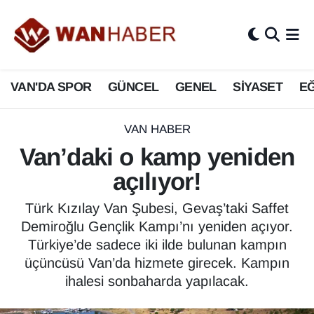
3.SAYFA
Van Nöbetçi Eczaneler
VAN'DA SPOR
GÜNCEL
GENEL
SİYASET
EĞ
ASAYİŞ
Van Hava Durumu
BİLİM VE TEKNOLOJİ
Van Namaz Vakitleri
VAN HABER
Van’daki o kamp yeniden
Biyografi
Van Trafik Yoğunluk Haritası
açılıyor!
Bölge Haberleri
Süper Lig Puan Durumu ve Fikstür
Türk Kızılay Van Şubesi, Gevaş’taki Saffet
Demiroğlu Gençlik Kampı’nı yeniden açıyor.
ÇEVRE
Tüm Manşetler
Türkiye’de sadece iki ilde bulunan kampın
üçüncüsü Van’da hizmete girecek. Kampın
Deprem
Son Dakika Haberleri
ihalesi sonbaharda yapılacak.
Dernekler, Odalar
Haber Arşivi