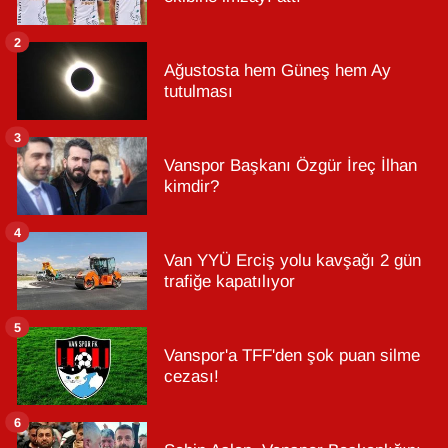
2
Ağustosta hem Güneş hem Ay
tutulması
3
Vanspor Başkanı Özgür İreç İlhan
kimdir?
4
Van YYÜ Erciş yolu kavşağı 2 gün
trafiğe kapatılıyor
5
Vanspor'a TFF'den şok puan silme
cezası!
6