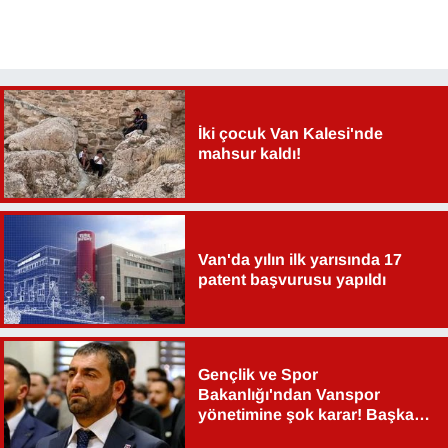
İki çocuk Van Kalesi'nde
mahsur kaldı!
Van'da yılın ilk yarısında 17
patent başvurusu yapıldı
Gençlik ve Spor
Bakanlığı'ndan Vanspor
yönetimine şok karar! Başkan
Şahin Aslan görevden alındı!