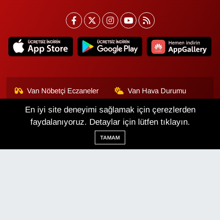
Van Nöbetçi Eczaneler
Van Hava Durumu
En iyi site deneyimi sağlamak için çerezlerden
Van Namaz Vakitleri
Van Trafik Yoğunluk
Haritası
faydalanıyoruz. Detaylar için lütfen tıklayın.
TAMAM
Puan Durumu ve Fikstür
Tüm Manşetler
Son Dakika Haberleri
Haber Arşivi
Van Haber
Çerez Politikası
Gizlilik Politikası
Üyelik Sözleşmesi
Veri Politikası
Künye
İletişim