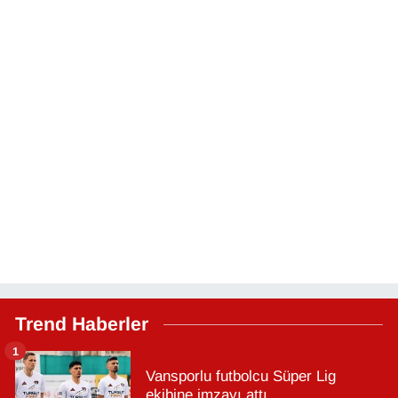
Trend Haberler
1
Vansporlu futbolcu Süper Lig
ekibine imzayı attı