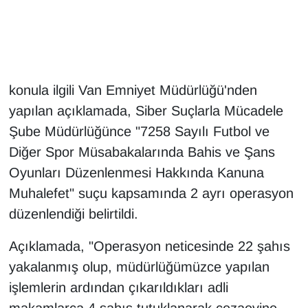
Gündem
Haber
konula ilgili Van Emniyet Müdürlüğü'nden
HABERDE İNSAN
yapılan açıklamada, Siber Suçlarla Mücadele
Şube Müdürlüğünce "7258 Sayılı Futbol ve
İngilizce
Diğer Spor Müsabakalarında Bahis ve Şans
Oyunları Düzenlenmesi Hakkında Kanuna
Kadın
Muhalefet" suçu kapsamında 2 ayrı operasyon
Kamu Alımları
düzenlendiği belirtildi.
Kim Kimdir?
Açıklamada, "Operasyon neticesinde 22 şahıs
yakalanmış olup, müdürlüğümüzce yapılan
Kültür & Sanat
işlemlerin ardından çıkarıldıkları adli