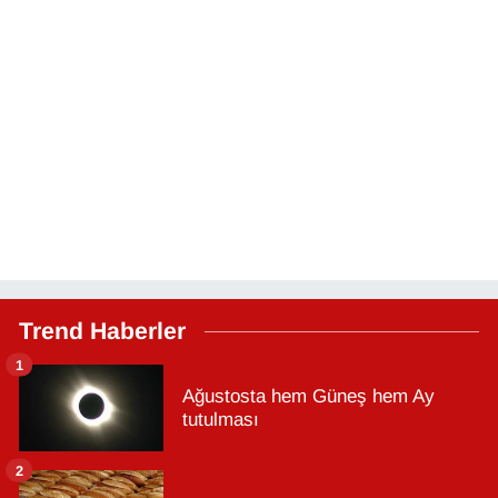
Trend Haberler
1
Ağustosta hem Güneş hem Ay
tutulması
2