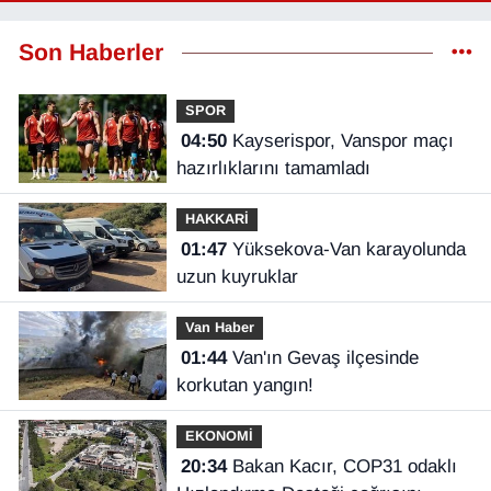
Son Haberler
SPOR
04:50
Kayserispor, Vanspor maçı
hazırlıklarını tamamladı
HAKKARİ
01:47
Yüksekova-Van karayolunda
uzun kuyruklar
Van Haber
01:44
Van'ın Gevaş ilçesinde
korkutan yangın!
EKONOMİ
20:34
Bakan Kacır, COP31 odaklı