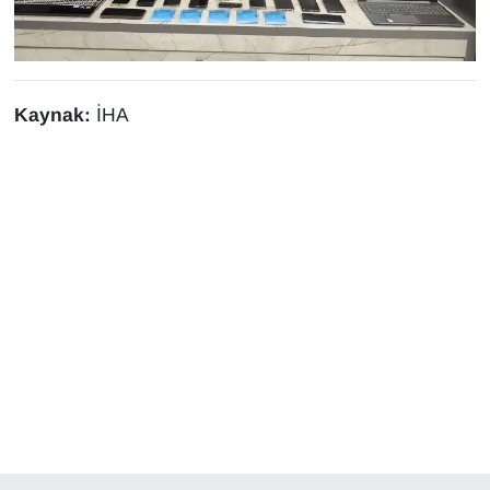
Sinema - TV
SİYASET
Kaynak:
İHA
SPOR
TEBRİK
TEKNOLOJİ
Turizm
VAN'DA SPOR
Vasıta
YAŞAM