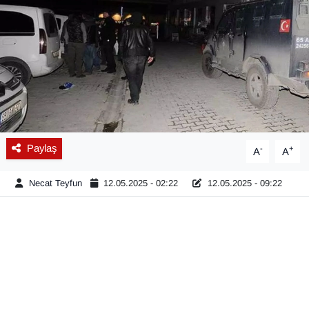
Diğer
DÜNYA
EĞİTİM
EKONOMİ
Paylaş
-
+
A
A
Eleman
Necat Teyfun
12.05.2025 - 02:22
12.05.2025 - 09:22
Emlak
En çok konuşulanlar
GENEL
Güncel