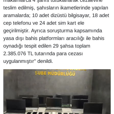
makamlarca 4 şahıs tutuklanarak cezaevine
KURDÎ
teslim edilmiş, şahısların ikametlerinde yapılan
MAGAZİN
aramalarda; 10 adet dizüstü bilgisayar, 18 adet
cep telefonu ve 24 adet sim kart ele
MEDYA
geçirilmiştir. Ayrıca soruşturma kapsamında
yasa dışı bahis platformları aracılığı ile bahis
ONE EKONOMİ
oynadığı tespit edilen 29 şahsa toplam
2.385.076 TL tutarında para cezası
POLİTİKA
uygulanmıştır" denildi.
Resmi İlanlar
RÖPORTAJ
SAĞLIK
Seri İlan