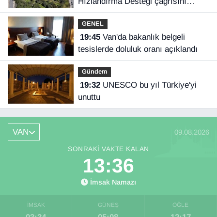
Hızlandırma Desteği çağrısını
açıkladı
GENEL
19:45
Van'da bakanlık belgeli
tesislerde doluluk oranı açıklandı
Gündem
19:32
UNESCO bu yıl Türkiye'yi
unuttu
VAN
09.08.2026
SONRAKI VAKTE KALAN
13:36
İmsak Namazı
İMSAK
GÜNEŞ
ÖĞLE