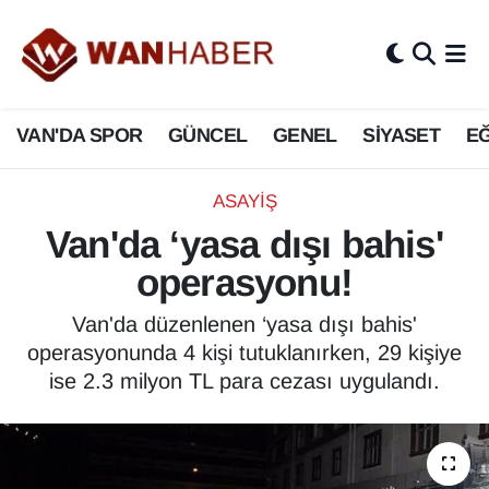
3.SAYFA
Van Nöbetçi Eczaneler
VAN'DA SPOR
GÜNCEL
GENEL
SİYASET
EĞ
ASAYİŞ
Van Hava Durumu
BİLİM VE TEKNOLOJİ
Van Namaz Vakitleri
ASAYİŞ
Van'da ‘yasa dışı bahis'
Biyografi
Van Trafik Yoğunluk Haritası
operasyonu!
Bölge Haberleri
Süper Lig Puan Durumu ve Fikstür
Van'da düzenlenen ‘yasa dışı bahis'
operasyonunda 4 kişi tutuklanırken, 29 kişiye
ÇEVRE
Tüm Manşetler
ise 2.3 milyon TL para cezası uygulandı.
Deprem
Son Dakika Haberleri
Dernekler, Odalar
Haber Arşivi