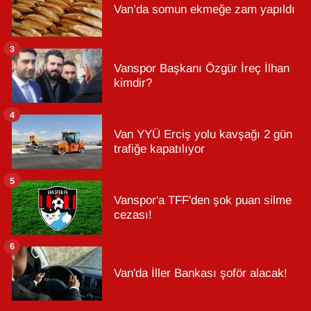
Van’da somun ekmeğe zam yapıldı
3
Vanspor Başkanı Özgür İreç İlhan
kimdir?
4
Van YYÜ Erciş yolu kavşağı 2 gün
trafiğe kapatılıyor
5
Vanspor'a TFF'den şok puan silme
cezası!
6
Van'da İller Bankası şoför alacak!