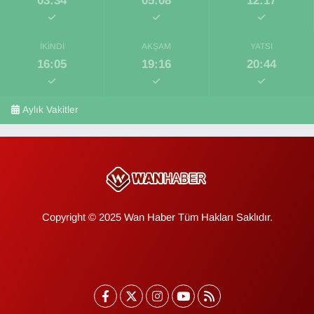
03:34
05:08
12:17
İKINDI
AKŞAM
YATSI
16:05
19:16
20:44
Aylık Vakitler
Copyright © 2025 Wan Haber Tüm Hakları Saklıdır.