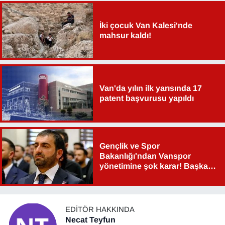
YEREL
İki çocuk Van Kalesi'nde
mahsur kaldı!
Van'da yılın ilk yarısında 17
patent başvurusu yapıldı
Gençlik ve Spor
Bakanlığı'ndan Vanspor
yönetimine şok karar! Başkan
Şahin Aslan görevden alındı!
EDITÖR HAKKINDA
Necat Teyfun