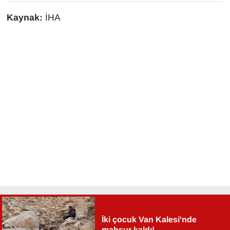
KURDÎ
Kaynak:
İHA
MAGAZİN
MEDYA
ONE EKONOMİ
POLİTİKA
Resmi İlanlar
RÖPORTAJ
SAĞLIK
Seri İlan
İki çocuk Van Kalesi'nde
mahsur kaldı!