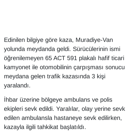
Gündem
Haber
Edinilen bilgiye göre kaza, Muradiye-Van
HABERDE İNSAN
yolunda meydanda geldi. Sürücülerinin ismi
öğrenilemeyen 65 ACT 591 plakalı hafif ticari
İngilizce
kamyonet ile otomobilinin çarpışması sonucu
meydana gelen trafik kazasında 3 kişi
Kadın
yaralandı.
Kamu Alımları
İhbar üzerine bölgeye ambulans ve polis
Kim Kimdir?
ekipleri sevk edildi. Yaralılar, olay yerine sevk
edilen ambulansla hastaneye sevk edilirken,
Kültür & Sanat
kazayla ilgili tahkikat başlatıldı.