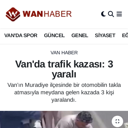
3.SAYFA
Van Nöbetçi Eczaneler
VAN'DA SPOR
GÜNCEL
GENEL
SİYASET
EĞ
ASAYİŞ
Van Hava Durumu
BİLİM VE TEKNOLOJİ
Van Namaz Vakitleri
VAN HABER
Van'da trafik kazası: 3
Biyografi
Van Trafik Yoğunluk Haritası
yaralı
Bölge Haberleri
Süper Lig Puan Durumu ve Fikstür
Van’ın Muradiye ilçesinde bir otomobilin takla
atmasıyla meydana gelen kazada 3 kişi
ÇEVRE
Tüm Manşetler
yaralandı.
Deprem
Son Dakika Haberleri
Dernekler, Odalar
Haber Arşivi