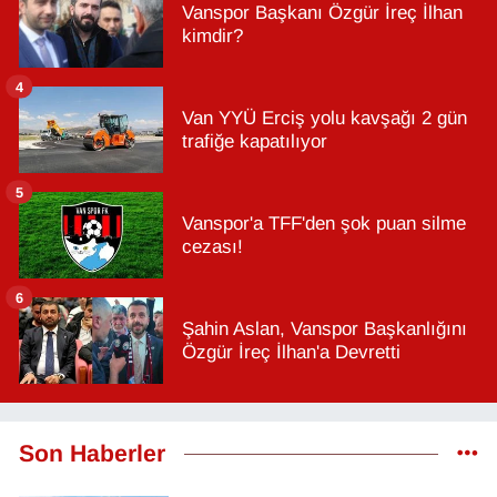
Vanspor Başkanı Özgür İreç İlhan
kimdir?
4
Van YYÜ Erciş yolu kavşağı 2 gün
trafiğe kapatılıyor
5
Vanspor'a TFF'den şok puan silme
cezası!
6
Şahin Aslan, Vanspor Başkanlığını
Özgür İreç İlhan'a Devretti
Son Haberler