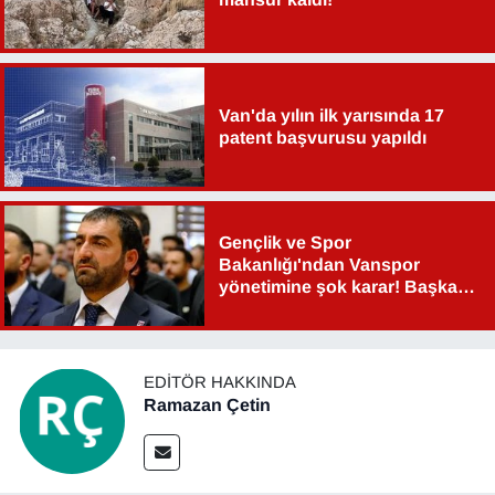
Sinema - TV
SİYASET
Van'da yılın ilk yarısında 17
SPOR
patent başvurusu yapıldı
TEBRİK
Gençlik ve Spor
TEKNOLOJİ
Bakanlığı'ndan Vanspor
yönetimine şok karar! Başkan
Turizm
Şahin Aslan görevden alındı!
VAN'DA SPOR
EDITÖR HAKKINDA
Ramazan Çetin
Vasıta
YAŞAM