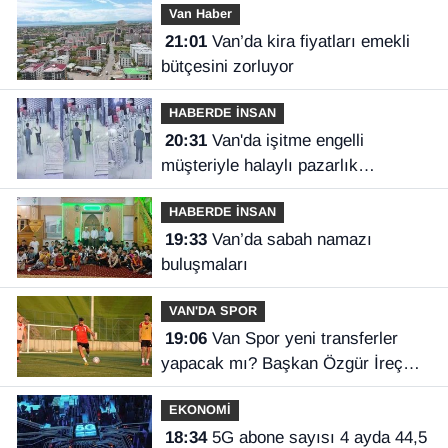
Van Haber
21:01
Van’da kira fiyatları emekli
bütçesini zorluyor
HABERDE İNSAN
20:31
Van'da işitme engelli
müşteriyle halaylı pazarlık
gülümsetti
HABERDE İNSAN
19:33
Van’da sabah namazı
buluşmaları
VAN'DA SPOR
19:06
Van Spor yeni transferler
yapacak mı? Başkan Özgür İreç
İlhan açıkladı
EKONOMİ
18:34
5G abone sayısı 4 ayda 44,5