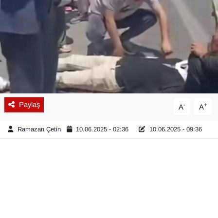
Diğer
DÜNYA
EĞİTİM
EKONOMİ
Paylaş
-
+
A
A
Eleman
Ramazan Çetin
10.06.2025 - 02:36
10.06.2025 - 09:36
Emlak
En çok konuşulanlar
GENEL
Güncel