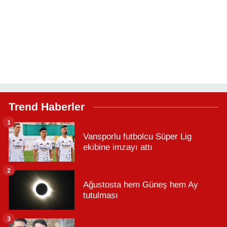
Trend Haberler
1
Vansporlu futbolcu Süper Lig
ekibine imzayı attı
2
Ağustosta hem Güneş hem Ay
tutulması
3