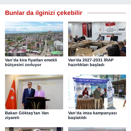
YEREL
Bunlar da ilginizi çekebilir
Van’da kira fiyatları emekli
Van'da 2027-2031 İRAP
bütçesini zorluyor
hazırlıkları başladı
Bakan Göktaş'tan Van
Van’da imza kampanyası
ziyareti
başlatıldı