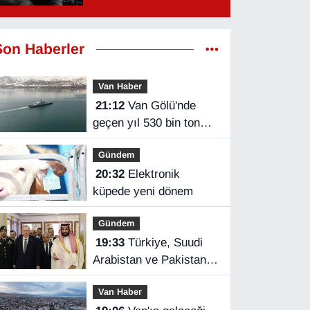
Son Haberler
Van Haber
21:12
Van Gölü'nde
geçen yıl 530 bin ton
yük taşındı
Gündem
20:32
Elektronik
küpede yeni dönem
Gündem
19:33
Türkiye, Suudi
Arabistan ve Pakistan
üçlü savunma
Van Haber
anlaşması imzaladı