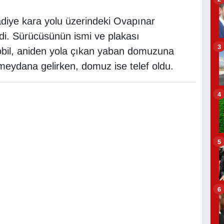
adiye kara yolu üzerindeki Ovapınar
di. Sürücüsünün ismi ve plakası
3
obil, aniden yola çıkan yaban domuzuna
eydana gelirken, domuz ise telef oldu.
4
5
6