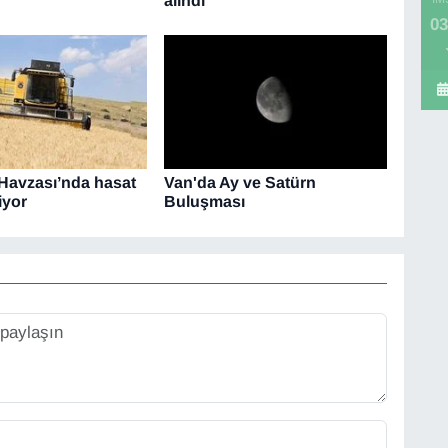
alındı
03
Havzası’nda hasat
Van'da Ay ve Satürn
iyor
Buluşması