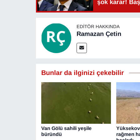
şok karar! Ba
Sinema - TV
SİYASET
EDITÖR HAKKINDA
Ramazan Çetin
SPOR
TEBRİK
TEKNOLOJİ
Bunlar da ilginizi çekebilir
Turizm
VAN'DA SPOR
Vasıta
Van Gölü sahili yeşile
Yüksekova
YAŞAM
büründü
rağmen ha