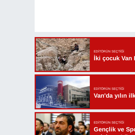
KURDÎ
MAGAZİN
MEDYA
ONE EKONOMİ
EDITÖRÜN SEÇTIĞI
İki çocuk Van 
POLİTİKA
Resmi İlanlar
EDITÖRÜN SEÇTIĞI
RÖPORTAJ
Van'da yılın i
SAĞLIK
EDITÖRÜN SEÇTIĞI
Seri İlan
Gençlik ve Sp