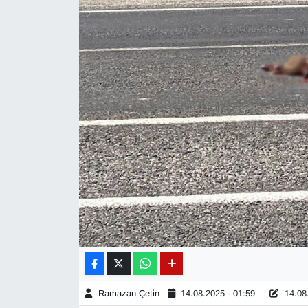
Diğer
DÜNYA
EĞİTİM
EKONOMİ
Eleman
Emlak
En çok konuşulanlar
GENEL
Ramazan Çetin
14.08.2025 - 01:59
14.08.
Güncel