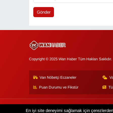
Gönder
Copyright © 2025 Wan Haber Tüm Hakları Saklıdır.
Van Nöbetçi Eczaneler
V
Puan Durumu ve Fikstür
Tü
Van Haber
Çerez Politikası
Gizlilik Politikası
Üye
En iyi site deneyimi sağlamak için çerezlerden 