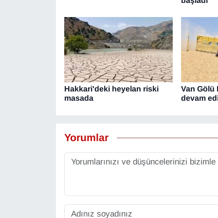
başladı
YEREL
Hakkari'deki heyelan riski
Van Gölü 
masada
devam ed
Yorumlar