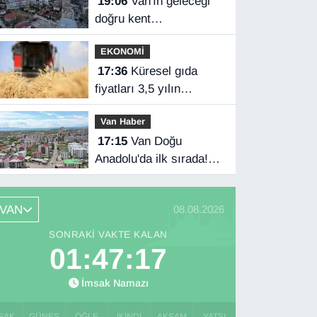
19:06
Van'ın geleceği
doğru kent
planlamasında
EKONOMİ
17:36
Küresel gıda
fiyatları 3,5 yılın
zirvesinde
Van Haber
17:15
Van Doğu
Anadolu'da ilk sırada!
Bakanlık verileri
paylaştı…
VAN
08.08.2026
SONRAKI VAKTE KALAN
01:47:16
İmsak Namazı
SAK
GÜNEŞ
ÖĞLE
İKINDI
AKŞAM
YATSI