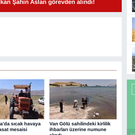
şkan Şahin Aslan görevden alındı!
’da sıcak havaya
Van Gölü sahilindeki kirlilik
sat mesaisi
ihbarları üzerine numune
İM