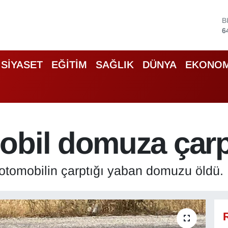
B
6
D
4
E
5
SİYASET
EĞİTİM
SAĞLIK
DÜNYA
EKONOM
S
6
G
6
B
1
obil domuza çarp
 otomobilin çarptığı yaban domuzu öldü.