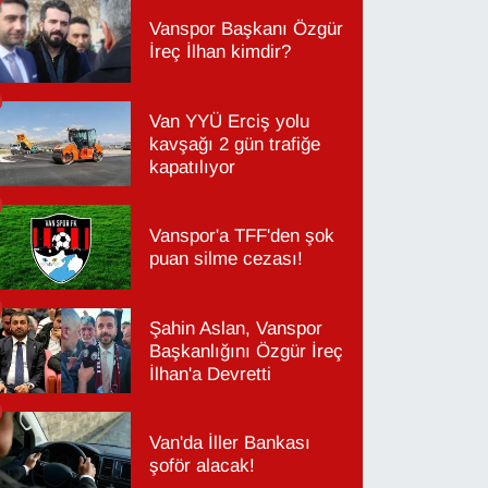
Vanspor Başkanı Özgür
İreç İlhan kimdir?
Van YYÜ Erciş yolu
kavşağı 2 gün trafiğe
kapatılıyor
Vanspor'a TFF'den şok
puan silme cezası!
Şahin Aslan, Vanspor
Başkanlığını Özgür İreç
İlhan'a Devretti
Van'da İller Bankası
şoför alacak!