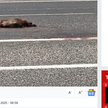
1
-
+
A
A
2025 - 08:59
2