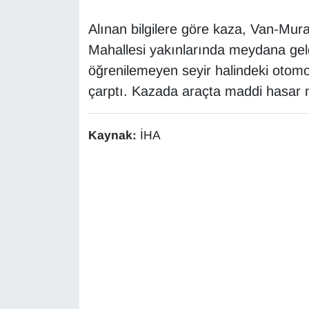
Alınan bilgilere göre kaza, Van-Mur
Gündem
Mahallesi yakınlarında meydana gel
Haber
öğrenilemeyen seyir halindeki otom
çarptı. Kazada araçta maddi hasar m
HABERDE İNSAN
Kaynak:
İHA
İngilizce
Kadın
Kamu Alımları
Kim Kimdir?
Kültür & Sanat