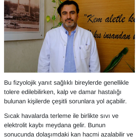
Sinema - TV
SİYASET
SPOR
TEBRİK
TEKNOLOJİ
Bu fizyolojik yanıt sağlıklı bireylerde genellikle
Turizm
tolere edilebilirken, kalp ve damar hastalığı
VAN'DA SPOR
bulunan kişilerde çeşitli sorunlara yol açabilir.
Sıcak havalarda terleme ile birlikte sıvı ve
Vasıta
elektrolit kaybı meydana gelir. Bunun
YAŞAM
sonucunda dolaşımdaki kan hacmi azalabilir ve