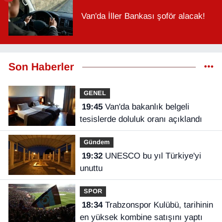
Van'da İller Bankası şoför alacak!
Son Haberler
GENEL
19:45
Van'da bakanlık belgeli
tesislerde doluluk oranı açıklandı
Gündem
19:32
UNESCO bu yıl Türkiye'yi
unuttu
SPOR
18:34
Trabzonspor Kulübü, tarihinin
en yüksek kombine satışını yaptı