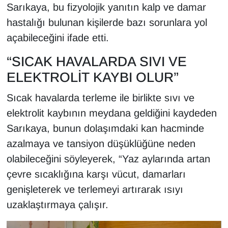
KURDÎ
Sarıkaya, bu fizyolojik yanıtın kalp ve damar
hastalığı bulunan kişilerde bazı sorunlara yol
MAGAZİN
açabileceğini ifade etti.
MEDYA
“SICAK HAVALARDA SIVI VE
ELEKTROLİT KAYBI OLUR”
ONE EKONOMİ
Sıcak havalarda terleme ile birlikte sıvı ve
POLİTİKA
elektrolit kaybının meydana geldiğini kaydeden
Sarıkaya, bunun dolaşımdaki kan hacminde
Resmi İlanlar
azalmaya ve tansiyon düşüklüğüne neden
olabileceğini söyleyerek, “Yaz aylarında artan
RÖPORTAJ
çevre sıcaklığına karşı vücut, damarları
SAĞLIK
genişleterek ve terlemeyi artırarak ısıyı
uzaklaştırmaya çalışır.
Seri İlan