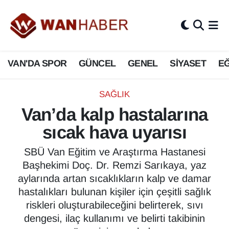
3.SAYFA
Van Nöbetçi Eczaneler
VAN'DA SPOR
GÜNCEL
GENEL
SİYASET
EĞ
ASAYİŞ
Van Hava Durumu
BİLİM VE TEKNOLOJİ
Van Namaz Vakitleri
SAĞLIK
Van’da kalp hastalarına
Biyografi
Van Trafik Yoğunluk Haritası
sıcak hava uyarısı
Bölge Haberleri
Süper Lig Puan Durumu ve Fikstür
SBÜ Van Eğitim ve Araştırma Hastanesi
Başhekimi Doç. Dr. Remzi Sarıkaya, yaz
ÇEVRE
Tüm Manşetler
aylarında artan sıcaklıkların kalp ve damar
hastalıkları bulunan kişiler için çeşitli sağlık
Deprem
Son Dakika Haberleri
riskleri oluşturabileceğini belirterek, sıvı
dengesi, ilaç kullanımı ve belirti takibinin
Dernekler, Odalar
Haber Arşivi