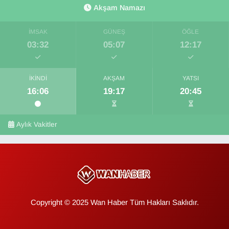
Akşam Namazı
İMSAK
GÜNEŞ
ÖĞLE
03:32
05:07
12:17
İKINDI
AKŞAM
YATSI
16:06
19:17
20:45
Aylık Vakitler
Copyright © 2025 Wan Haber Tüm Hakları Saklıdır.