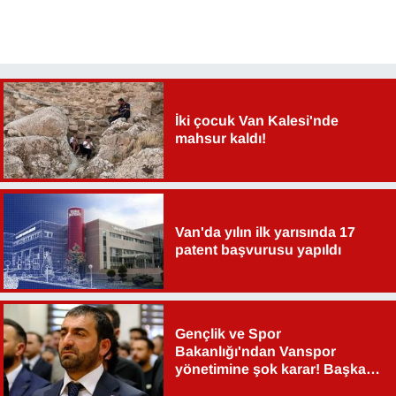
İki çocuk Van Kalesi'nde
mahsur kaldı!
Van'da yılın ilk yarısında 17
patent başvurusu yapıldı
Gençlik ve Spor
Bakanlığı'ndan Vanspor
yönetimine şok karar! Başkan
Şahin Aslan görevden alındı!