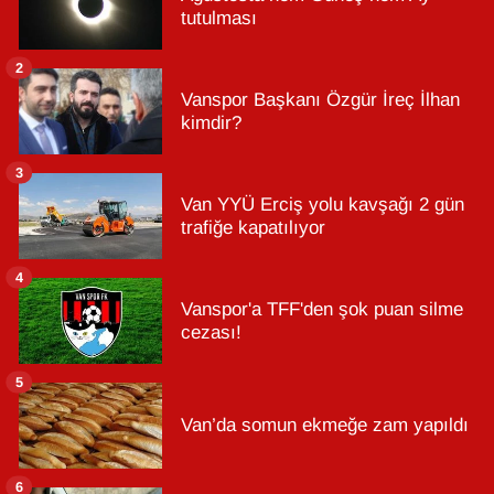
tutulması
2
Vanspor Başkanı Özgür İreç İlhan
kimdir?
3
Van YYÜ Erciş yolu kavşağı 2 gün
trafiğe kapatılıyor
4
Vanspor'a TFF'den şok puan silme
cezası!
5
Van’da somun ekmeğe zam yapıldı
6