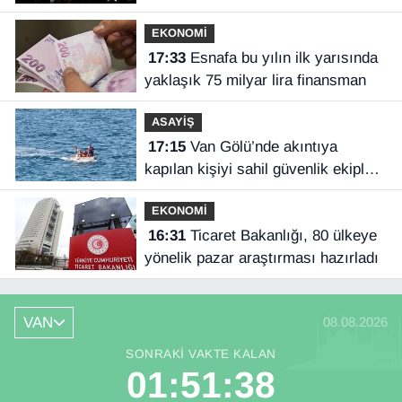
EKONOMİ
17:33
Esnafa bu yılın ilk yarısında
yaklaşık 75 milyar lira finansman
ASAYİŞ
17:15
Van Gölü’nde akıntıya
kapılan kişiyi sahil güvenlik ekipleri
kurtardı
EKONOMİ
16:31
Ticaret Bakanlığı, 80 ülkeye
yönelik pazar araştırması hazırladı
VAN
08.08.2026
SONRAKI VAKTE KALAN
01:51:37