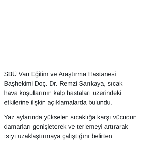
Gündem
Haber
HABERDE İNSAN
İngilizce
SBÜ Van Eğitim ve Araştırma Hastanesi
Kadın
Başhekimi Doç. Dr. Remzi Sarıkaya, sıcak
hava koşullarının kalp hastaları üzerindeki
Kamu Alımları
etkilerine ilişkin açıklamalarda bulundu.
Kim Kimdir?
Yaz aylarında yükselen sıcaklığa karşı vücudun
damarları genişleterek ve terlemeyi artırarak
Kültür & Sanat
ısıyı uzaklaştırmaya çalıştığını belirten