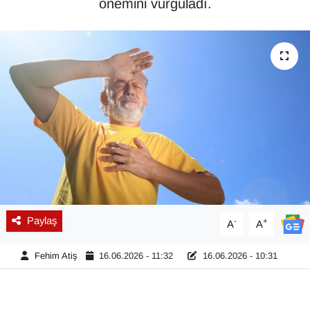
önemini vurguladı.
Diğer
DÜNYA
EĞİTİM
EKONOMİ
Eleman
Emlak
Paylaş
-
+
A
A
En çok konuşulanlar
Fehim Atiş
16.06.2026 - 11:32
16.06.2026 - 10:31
GENEL
Güncel