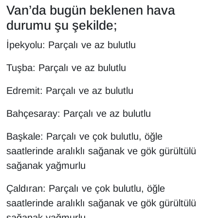
KURDÎ
Van’da bugün beklenen hava
durumu şu şekilde;
MAGAZİN
İpekyolu: Parçalı ve az bulutlu
MEDYA
Tuşba: Parçalı ve az bulutlu
ONE EKONOMİ
Edremit: Parçalı ve az bulutlu
POLİTİKA
Bahçesaray: Parçalı ve az bulutlu
Resmi İlanlar
Başkale: Parçalı ve çok bulutlu, öğle
saatlerinde aralıklı sağanak ve gök gürültülü
RÖPORTAJ
sağanak yağmurlu
SAĞLIK
Çaldıran: Parçalı ve çok bulutlu, öğle
Seri İlan
saatlerinde aralıklı sağanak ve gök gürültülü
sağanak yağmurlu