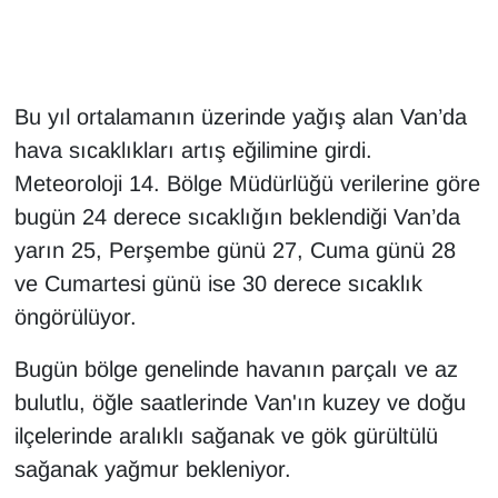
Gündem
Haber
Bu yıl ortalamanın üzerinde yağış alan Van’da
hava sıcaklıkları artış eğilimine girdi.
HABERDE İNSAN
Meteoroloji 14. Bölge Müdürlüğü verilerine göre
bugün 24 derece sıcaklığın beklendiği Van’da
İngilizce
yarın 25, Perşembe günü 27, Cuma günü 28
Kadın
ve Cumartesi günü ise 30 derece sıcaklık
öngörülüyor.
Kamu Alımları
Bugün bölge genelinde havanın parçalı ve az
Kim Kimdir?
bulutlu, öğle saatlerinde Van'ın kuzey ve doğu
ilçelerinde aralıklı sağanak ve gök gürültülü
Kültür & Sanat
sağanak yağmur bekleniyor.