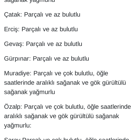
Sinema - TV
Çatak: Parçalı ve az bulutlu
SİYASET
Erciş: Parçalı ve az bulutlu
SPOR
Gevaş: Parçalı ve az bulutlu
TEBRİK
Gürpınar: Parçalı ve az bulutlu
TEKNOLOJİ
Muradiye: Parçalı ve çok bulutlu, öğle
saatlerinde aralıklı sağanak ve gök gürültülü
Turizm
sağanak yağmurlu
VAN'DA SPOR
Özalp: Parçalı ve çok bulutlu, öğle saatlerinde
aralıklı sağanak ve gök gürültülü sağanak
Vasıta
yağmurlu:
YAŞAM
Saray Parçalı ve çok bulutlu, öğle saatlerinde