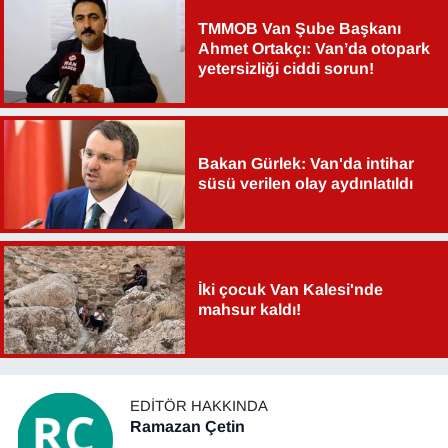
TMMOB Van Şube Başkanı
Ahmet Ortakçı: Van’da otopark
yetersizliği ciddi sorun!
Bakan Gürlek: Van'da intihar
süsü verilen olay aydınlatıldı
İki çocuk Van Kalesi'nde
mahsur kaldı!
EDITÖR HAKKINDA
Ramazan Çetin