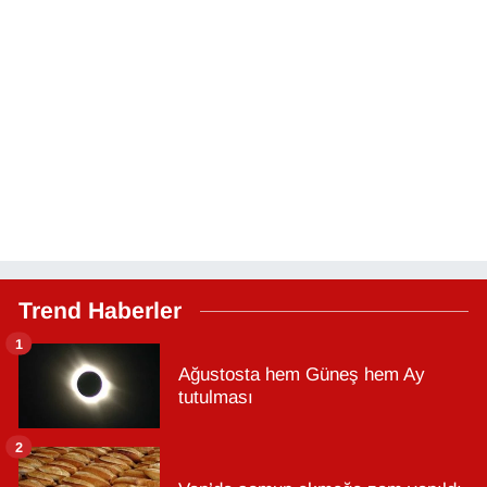
Trend Haberler
1
Ağustosta hem Güneş hem Ay
tutulması
2