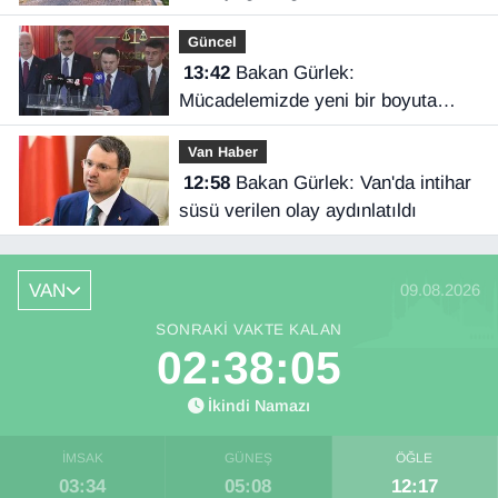
Güncel
13:42
Bakan Gürlek:
Mücadelemizde yeni bir boyuta
geçeceğiz
Van Haber
12:58
Bakan Gürlek: Van'da intihar
süsü verilen olay aydınlatıldı
VAN
09.08.2026
SONRAKI VAKTE KALAN
02:38:05
İkindi Namazı
İMSAK
GÜNEŞ
ÖĞLE
03:34
05:08
12:17