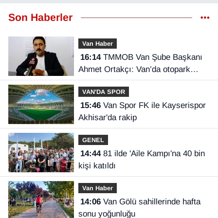
Son Haberler
Van Haber
16:14
TMMOB Van Şube Başkanı
Ahmet Ortakçı: Van’da otopark
yetersizliği ciddi sorun!
VAN'DA SPOR
15:46
Van Spor FK ile Kayserispor
Akhisar'da rakip
GENEL
14:44
81 ilde 'Aile Kampı'na 40 bin
kişi katıldı
Van Haber
14:06
Van Gölü sahillerinde hafta
sonu yoğunluğu