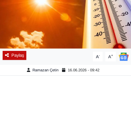
Diğer
DÜNYA
EĞİTİM
EKONOMİ
Paylaş
-
+
A
A
Eleman
Ramazan Çetin
16.06.2026 - 09:42
Emlak
En çok konuşulanlar
GENEL
Güncel