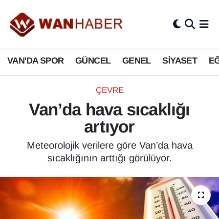
3.SAYFA
Van Nöbetçi Eczaneler
VAN'DA SPOR
GÜNCEL
GENEL
SİYASET
EĞ
ASAYİŞ
Van Hava Durumu
BİLİM VE TEKNOLOJİ
Van Namaz Vakitleri
ÇEVRE
Van’da hava sıcaklığı
Biyografi
Van Trafik Yoğunluk Haritası
artıyor
Bölge Haberleri
Süper Lig Puan Durumu ve Fikstür
Meteorolojik verilere göre Van’da hava
sıcaklığının arttığı görülüyor.
ÇEVRE
Tüm Manşetler
Deprem
Son Dakika Haberleri
Dernekler, Odalar
Haber Arşivi