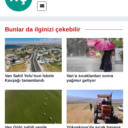
Bunlar da ilginizi çekebilir
Van Sahil Yolu’nun İskele
Van’a sıcaklardan sonra
Kavşağı tamamlandı
yağmur geliyor
Van Gölü sahili yeşile
Yüksekova’da sıcak havaya