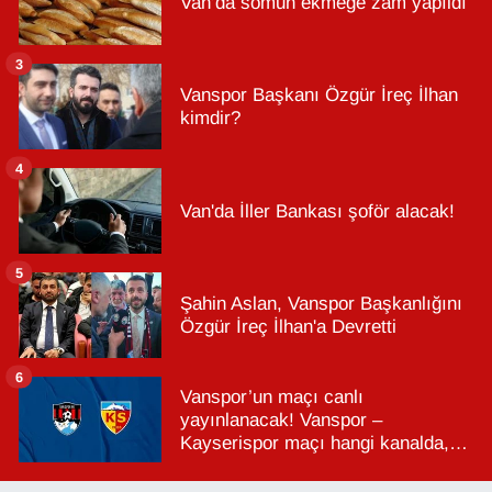
Van’da somun ekmeğe zam yapıldı
3
Vanspor Başkanı Özgür İreç İlhan
kimdir?
4
Van'da İller Bankası şoför alacak!
5
Şahin Aslan, Vanspor Başkanlığını
Özgür İreç İlhan'a Devretti
6
Vanspor’un maçı canlı
yayınlanacak! Vanspor –
Kayserispor maçı hangi kanalda,
saat kaçta?