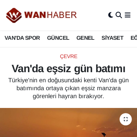
3.SAYFA
Van Nöbetçi Eczaneler
VAN'DA SPOR
GÜNCEL
GENEL
SİYASET
EĞ
ASAYİŞ
Van Hava Durumu
BİLİM VE TEKNOLOJİ
Van Namaz Vakitleri
ÇEVRE
Van'da eşsiz gün batımı
Biyografi
Van Trafik Yoğunluk Haritası
Türkiye'nin en doğusundaki kenti Van'da gün
Bölge Haberleri
Süper Lig Puan Durumu ve Fikstür
batımında ortaya çıkan eşsiz manzara
görenleri hayran bırakıyor.
ÇEVRE
Tüm Manşetler
Deprem
Son Dakika Haberleri
Dernekler, Odalar
Haber Arşivi