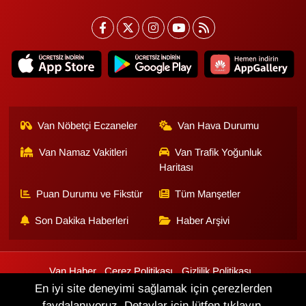
Van Nöbetçi Eczaneler
Van Hava Durumu
Van Namaz Vakitleri
Van Trafik Yoğunluk
Haritası
Puan Durumu ve Fikstür
Tüm Manşetler
Son Dakika Haberleri
Haber Arşivi
Van Haber
Çerez Politikası
Gizlilik Politikası
Üyelik Sözleşmesi
Veri Politikası
Künye
İletişim
En iyi site deneyimi sağlamak için çerezlerden
faydalanıyoruz. Detaylar için lütfen tıklayın.