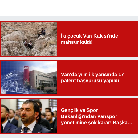
YEREL
İki çocuk Van Kalesi'nde
mahsur kaldı!
Van'da yılın ilk yarısında 17
patent başvurusu yapıldı
Gençlik ve Spor
Bakanlığı'ndan Vanspor
yönetimine şok karar! Başkan
Şahin Aslan görevden alındı!