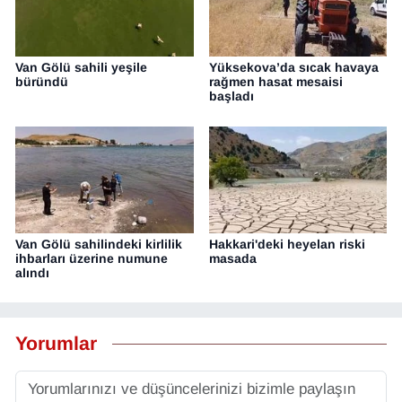
Van Gölü sahili yeşile
Yüksekova’da sıcak havaya
büründü
rağmen hasat mesaisi
başladı
Van Gölü sahilindeki kirlilik
Hakkari'deki heyelan riski
ihbarları üzerine numune
masada
alındı
Yorumlar