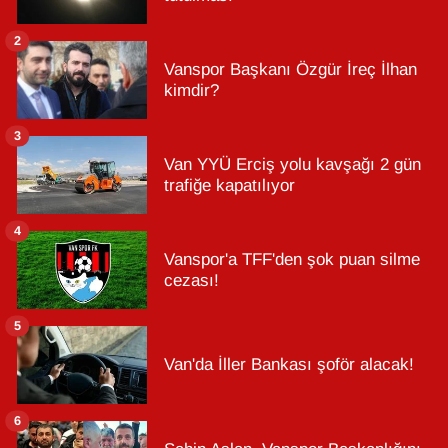
2
Vanspor Başkanı Özgür İreç İlhan
kimdir?
3
Van YYÜ Erciş yolu kavşağı 2 gün
trafiğe kapatılıyor
4
Vanspor'a TFF'den şok puan silme
cezası!
5
Van'da İller Bankası şoför alacak!
6