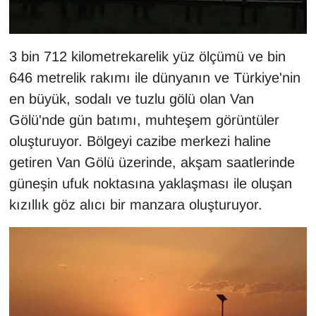
KURDÎ
MAGAZİN
3 bin 712 kilometrekarelik yüz ölçümü ve bin
MEDYA
646 metrelik rakımı ile dünyanın ve Türkiye'nin
en büyük, sodalı ve tuzlu gölü olan Van
ONE EKONOMİ
Gölü'nde gün batımı, muhteşem görüntüler
oluşturuyor. Bölgeyi cazibe merkezi haline
POLİTİKA
getiren Van Gölü üzerinde, akşam saatlerinde
güneşin ufuk noktasına yaklaşması ile oluşan
Resmi İlanlar
kızıllık göz alıcı bir manzara oluşturuyor.
RÖPORTAJ
SAĞLIK
Seri İlan