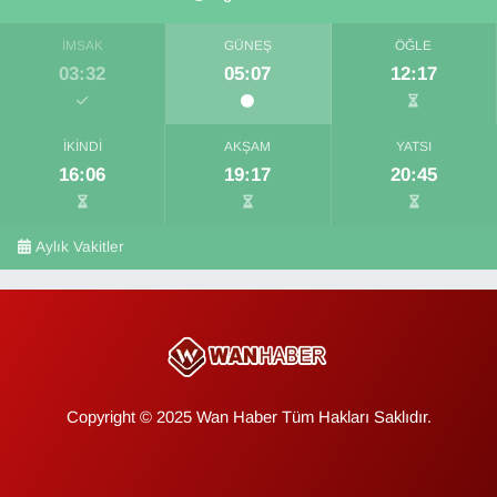
İMSAK
GÜNEŞ
ÖĞLE
03:32
05:07
12:17
İKINDI
AKŞAM
YATSI
16:06
19:17
20:45
Aylık Vakitler
Copyright © 2025 Wan Haber Tüm Hakları Saklıdır.