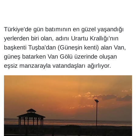
Gündem
Türkiye'de gün batımının en güzel yaşandığı
Haber
yerlerden biri olan, adını Urartu Krallığı'nın
HABERDE İNSAN
başkenti Tuşba'dan (Güneşin kenti) alan Van,
güneş batarken Van Gölü üzerinde oluşan
İngilizce
eşsiz manzarayla vatandaşları ağırlıyor.
Kadın
Kamu Alımları
Kim Kimdir?
Kültür & Sanat