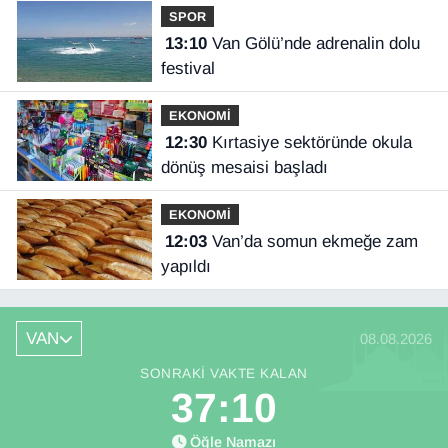
SPOR
13:10
Van Gölü’nde adrenalin dolu
festival
EKONOMİ
12:30
Kırtasiye sektöründe okula
dönüş mesaisi başladı
EKONOMİ
12:03
Van’da somun ekmeğe zam
yapıldı
VAN
08.08.2026
SONRAKI VAKTE KALAN
37:10
Öğle Namazı