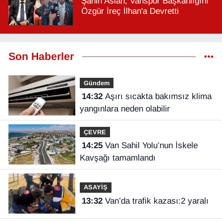
Şahin Aslan, Vanspor Başkanlığını
Özgür İreç İlhan'a Devretti
Son Haberler
Gündem
14:32
Aşırı sıcakta bakımsız klima
yangınlara neden olabilir
ÇEVRE
14:25
Van Sahil Yolu’nun İskele
Kavşağı tamamlandı
ASAYİŞ
13:32
Van’da trafik kazası:2 yaralı