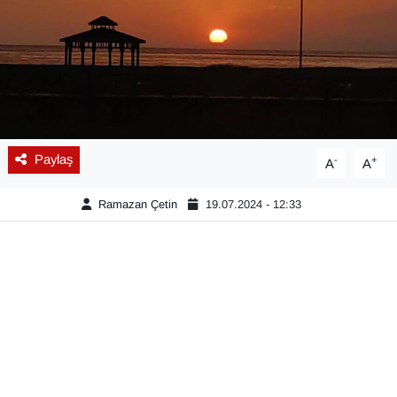
Diğer
DÜNYA
EĞİTİM
Paylaş
-
+
A
A
EKONOMİ
Ramazan Çetin
19.07.2024 - 12:33
Eleman
Emlak
En çok konuşulanlar
GENEL
Güncel