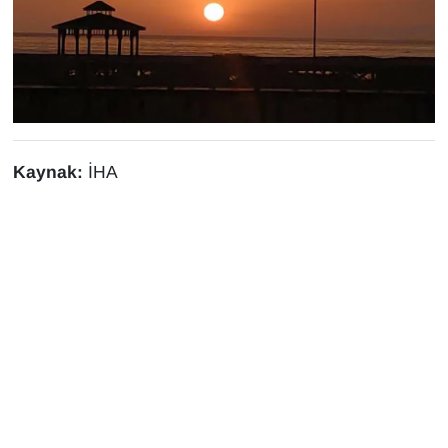
Sinema - TV
SİYASET
SPOR
TEBRİK
Kaynak:
İHA
TEKNOLOJİ
Turizm
VAN'DA SPOR
Vasıta
YAŞAM