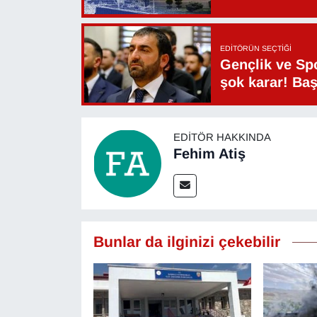
EDITÖRÜN SEÇTIĞI
Gençlik ve Sp
şok karar! Ba
EDITÖR HAKKINDA
Fehim Atiş
Bunlar da ilginizi çekebilir