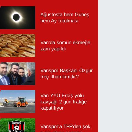
Ağustosta hem Güneş
hem Ay tutulması
Van’da somun ekmeğe
zam yapıldı
Vanspor Başkanı Özgür
İreç İlhan kimdir?
Van YYÜ Erciş yolu
kavşağı 2 gün trafiğe
kapatılıyor
Vanspor'a TFF'den şok