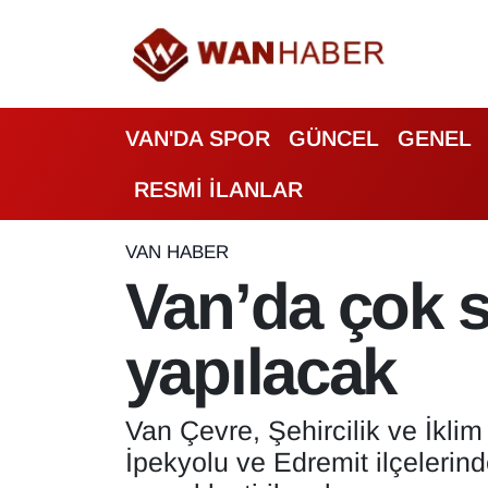
3.SAYFA
Van Nöbetçi Eczaneler
VAN'DA SPOR
GÜNCEL
GENEL
ASAYİŞ
Van Hava Durumu
RESMİ İLANLAR
BİLİM VE TEKNOLOJİ
Van Namaz Vakitleri
Biyografi
Van Trafik Yoğunluk Haritası
VAN HABER
Van’da çok s
Bölge Haberleri
Süper Lig Puan Durumu ve Fikstür
yapılacak
ÇEVRE
Tüm Manşetler
Deprem
Son Dakika Haberleri
Van Çevre, Şehircilik ve İklim
İpekyolu ve Edremit ilçelerin
Dernekler, Odalar
Haber Arşivi