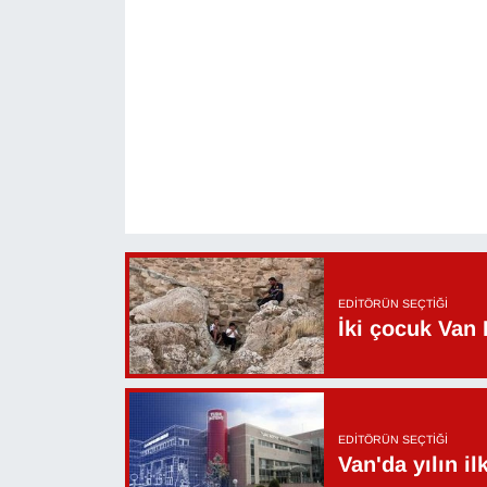
EDITÖRÜN SEÇTIĞI
İki çocuk Van 
EDITÖRÜN SEÇTIĞI
Van'da yılın i