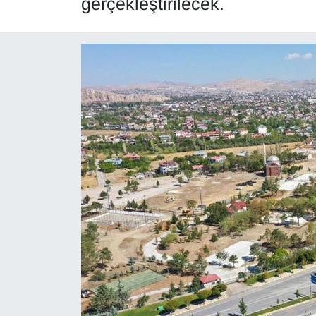
gerçekleştirilecek.
Diğer
DÜNYA
EĞİTİM
EKONOMİ
Eleman
Emlak
En çok konuşulanlar
GENEL
Güncel