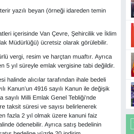
sterir yazılı beyan (örneği idareden temin
atleri içerisinde Van Çevre, Şehircilik ve İklim
lak Müdürlüğü) ücretsiz olarak görülebilir.
ürlü vergi, resim ve harçtan muaftır. Ayrıca
en 5 yıl süreyle emlak vergisine tabi değildir.
si halinde alıcılar tarafından ihale bedeli
ılı Kanun’un 4916 sayılı Kanun ile değişik
 sayılı Milli Emlak Genel Tebliği’nde
öre taksit süresi ve sayısı belirlenerek
en fazla 2 yıl olmak üzere kanuni faiz
alinde ödenebilir. Ayrıca satış bedelinin
atış bedeline yüzde 20 indirim