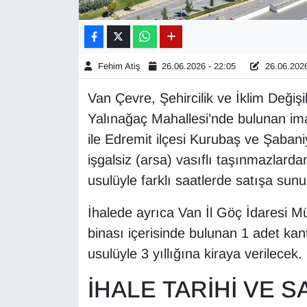
Gündem
Haber
Fehim Atiş
26.06.2026 - 22:05
26.06.2026
Van Çevre, Şehircilik ve İklim Değişi
HABERDE İNSAN
Yalınağaç Mahallesi’nde bulunan imar
İngilizce
ile Edremit ilçesi Kurubaş ve Şaban
işgalsiz (arsa) vasıflı taşınmazlarda
Kadın
usulüyle farklı saatlerde satışa sunu
Kamu Alımları
İhalede ayrıca Van İl Göç İdaresi 
binası içerisinde bulunan 1 adet kant
Kim Kimdir?
usulüyle 3 yıllığına kiraya verilecek.
Kültür & Sanat
İHALE TARİHİ VE S