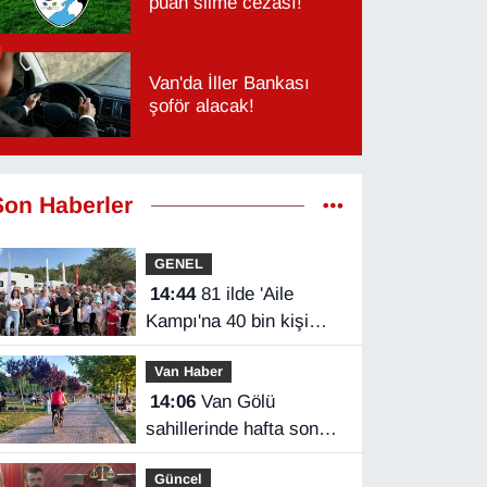
puan silme cezası!
Van'da İller Bankası
şoför alacak!
Son Haberler
GENEL
14:44
81 ilde 'Aile
Kampı'na 40 bin kişi
katıldı
Van Haber
14:06
Van Gölü
sahillerinde hafta sonu
yoğunluğu
Güncel