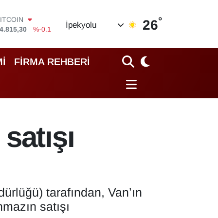
°
DOLAR
26
İpekyolu
7,7436
%0.18
EURO
5,2510
%0.32
STERLİN
İ
FİRMA REHBERİ
4,4811
%0.38
GRAM ALTIN
660.55
%0
İST100
3.779
%-14
ITCOIN
satışı
4.815,30
%-0.1
dürlüğü) tarafından, Van’ın
nmazın satışı