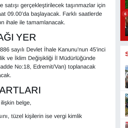
e satışı gerçekleştirilecek taşınmazlar için
t 09.00’da başlayacak. Farklı saatlerde
6
son ihale ile tamamlanacak.
AĞI YER
2886 sayılı Devlet İhale Kanunu’nun 45’inci
k ve İklim Değişikliği İl Müdürlüğünde
Cadde No:18, Edremit/Van) toplanacak
acak.
ŞARTLARI
lişkin belge,
ı, tüzel kişilerin ise vergi kimlik