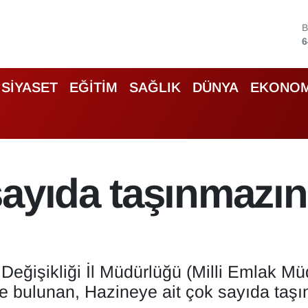
4
5
SİYASET
EĞİTİM
SAĞLIK
DÜNYA
EKONOM
6
6
B
1
B
ayıda taşınmazın 
6
 Değişikliği İl Müdürlüğü (Milli Emlak Mü
de bulunan, Hazineye ait çok sayıda taşı