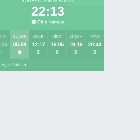
SONRAKI VAKTE KALAN
22:12
Öğle Namazı
SAK
GÜNEŞ
ÖĞLE
İKINDI
AKŞAM
YATSI
:34
05:08
12:17
16:05
19:16
20:44
Aylık Vakitler