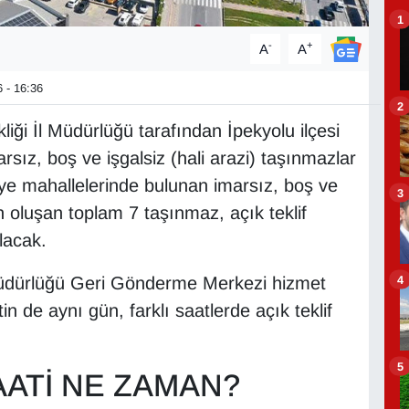
1
-
+
A
A
 - 16:36
2
kliği İl Müdürlüğü tarafından İpekyolu ilçesi
sız, boş ve işgalsiz (hali arazi) taşınmazlar
iye mahallelerinde bulunan imarsız, boş ve
3
n oluşan toplam 7 taşınmaz, açık teklif
lacak.
4
Müdürlüğü Geri Gönderme Merkezi hizmet
in de aynı gün, farklı saatlerde açık teklif
5
AATİ NE ZAMAN?