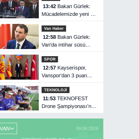
13:42
Bakan Gürlek:
Mücadelemizde yeni bir
boyuta geçeceğiz
Van Haber
12:58
Bakan Gürlek:
Van'da intihar süsü
verilen olay aydınlatıldı
SPOR
12:57
Kayserispor,
Vanspor'dan 3 puan
istiyor
TEKNOLOJİ
11:53
TEKNOFEST
Drone Şampiyonası’nda
ilk etap Şırnak’ta
başladı
VAN
09.08.2026