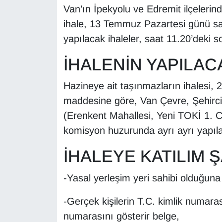
KURDÎ
Van’ın İpekyolu ve Edremit ilçelerind
ihale, 13 Temmuz Pazartesi günü saa
MAGAZİN
yapılacak ihaleler, saat 11.20’deki 
MEDYA
İHALENİN YAPILAC
ONE EKONOMİ
Hazineye ait taşınmazların ihalesi, 
maddesine göre, Van Çevre, Şehircili
POLİTİKA
(Erenkent Mahallesi, Yeni TOKİ 1. 
Resmi İlanlar
komisyon huzurunda ayrı ayrı yapıl
İHALEYE KATILIM 
RÖPORTAJ
-Yasal yerleşim yeri sahibi olduğuna i
SAĞLIK
-Gerçek kişilerin T.C. kimlik numarasın
Seri İlan
numarasını gösterir belge,