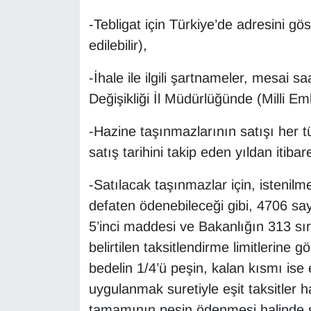
Sinema - TV
-Tebligat için Türkiye’de adresini gö
edilebilir),
SİYASET
-İhale ile ilgili şartnameler, mesai sa
SPOR
Değişikliği İl Müdürlüğünde (Milli Em
TEBRİK
-Hazine taşınmazlarının satışı her t
satış tarihini takip eden yıldan itibar
TEKNOLOJİ
-Satılacak taşınmazlar için, istenilme
Turizm
defaten ödenebileceği gibi, 4706 say
VAN'DA SPOR
5’inci maddesi ve Bakanlığın 313 sıra
belirtilen taksitlendirme limitlerine g
Vasıta
bedelin 1/4’ü peşin, kalan kısmı ise 
uygulanmak suretiyle eşit taksitler h
YAŞAM
tamamının peşin ödenmesi halinde s