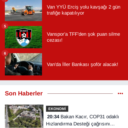
Van YYÜ Erciş yolu kavşağı 2 gün
trafiğe kapatılıyor
5
Vanspor'a TFF'den şok puan silme
cezası!
6
Van'da İller Bankası şoför alacak!
Son Haberler
EKONOMİ
20:34
Bakan Kacır, COP31 odaklı
Hızlandırma Desteği çağrısını