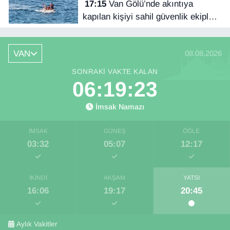
17:15
Van Gölü’nde akıntıya
kapılan kişiyi sahil güvenlik ekipleri
kurtardı
VAN
08.08.2026
SONRAKI VAKTE KALAN
06:19:23
İmsak Namazı
İMSAK
GÜNEŞ
ÖĞLE
03:32
05:07
12:17
İKINDI
AKŞAM
YATSI
16:06
19:17
20:45
Aylık Vakitler