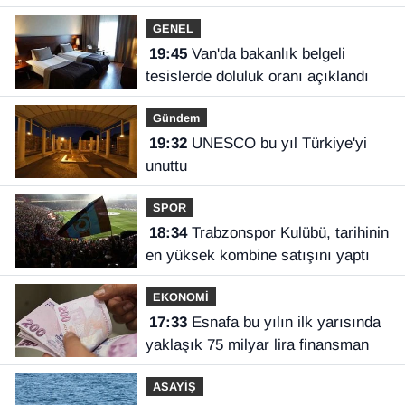
açıkladı
GENEL
19:45
Van'da bakanlık belgeli
tesislerde doluluk oranı açıklandı
Gündem
19:32
UNESCO bu yıl Türkiye'yi
unuttu
SPOR
18:34
Trabzonspor Kulübü, tarihinin
en yüksek kombine satışını yaptı
EKONOMİ
17:33
Esnafa bu yılın ilk yarısında
yaklaşık 75 milyar lira finansman
ASAYİŞ