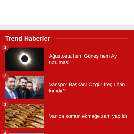
Trend Haberler
1
Ağustosta hem Güneş hem Ay
tutulması
2
Vanspor Başkanı Özgür İreç İlhan
kimdir?
3
Van’da somun ekmeğe zam yapıldı
4