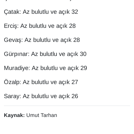
Sinema - TV
Çatak: Az bulutlu ve açık 32
SİYASET
Erciş: Az bulutlu ve açık 28
SPOR
Gevaş: Az bulutlu ve açık 28
TEBRİK
Gürpınar: Az bulutlu ve açık 30
TEKNOLOJİ
Muradiye: Az bulutlu ve açık 29
Özalp: Az bulutlu ve açık 27
Turizm
Saray: Az bulutlu ve açık 26
VAN'DA SPOR
Vasıta
Kaynak:
Umut Tarhan
YAŞAM