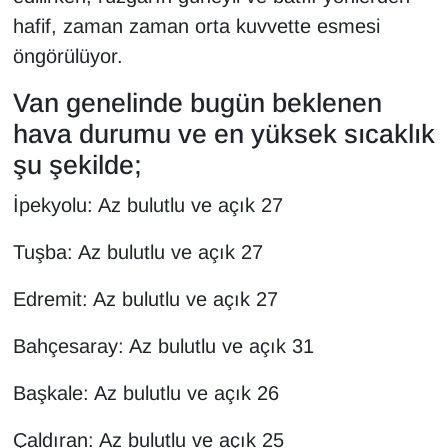
KURDÎ
hafif, zaman zaman orta kuvvette esmesi
öngörülüyor.
MAGAZİN
Van genelinde bugün beklenen
MEDYA
hava durumu ve en yüksek sıcaklık
ONE EKONOMİ
şu şekilde;
İpekyolu: Az bulutlu ve açık 27
POLİTİKA
Tuşba: Az bulutlu ve açık 27
Resmi İlanlar
Edremit: Az bulutlu ve açık 27
RÖPORTAJ
Bahçesaray: Az bulutlu ve açık 31
SAĞLIK
Başkale: Az bulutlu ve açık 26
Seri İlan
Çaldıran: Az bulutlu ve açık 25