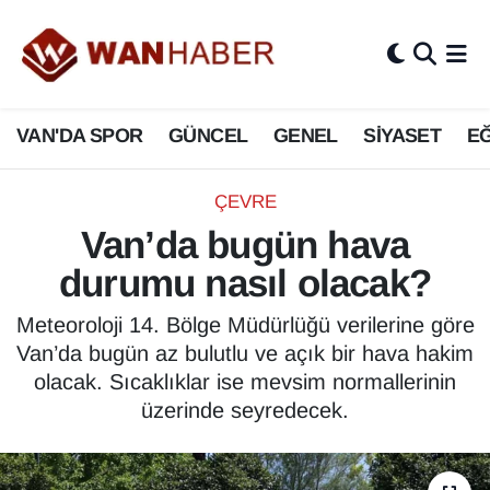
3.SAYFA
Van Nöbetçi Eczaneler
VAN'DA SPOR
GÜNCEL
GENEL
SİYASET
EĞ
ASAYİŞ
Van Hava Durumu
BİLİM VE TEKNOLOJİ
Van Namaz Vakitleri
ÇEVRE
Van’da bugün hava
Biyografi
Van Trafik Yoğunluk Haritası
durumu nasıl olacak?
Bölge Haberleri
Süper Lig Puan Durumu ve Fikstür
Meteoroloji 14. Bölge Müdürlüğü verilerine göre
Van’da bugün az bulutlu ve açık bir hava hakim
ÇEVRE
Tüm Manşetler
olacak. Sıcaklıklar ise mevsim normallerinin
üzerinde seyredecek.
Deprem
Son Dakika Haberleri
Dernekler, Odalar
Haber Arşivi