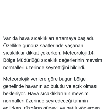
Gündem
Haber
HABERDE İNSAN
Van’da hava sıcaklıkları artamaya başladı.
Özellikle gündüz saatlerinde yaşanan
İngilizce
sıcaklıklar dikkat çekerken, Meteoroloji 14.
Bölge Müdürlüğü sıcaklık değerlerinin mevsim
Kadın
normalleri üzerinde seyrettiğini bildirdi.
Kamu Alımları
Meteorolojik verilere göre bugün bölge
Kim Kimdir?
genelinde havanın az bulutlu ve açık olması
bekleniyor. Hava sıcaklıklarının mevsim
Kültür & Sanat
normalleri üzerinde seyredeceği tahmin
edilirken, rüzgârın güneyli ve batılı yönlerden