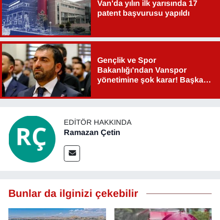
Van'da yılın ilk yarısında 17
patent başvurusu yapıldı
Gençlik ve Spor
Bakanlığı'ndan Vanspor
yönetimine şok karar! Başkan
Şahin Aslan görevden alındı!
EDITÖR HAKKINDA
Ramazan Çetin
Bunlar da ilginizi çekebilir