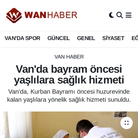
3.SAYFA
Van Nöbetçi Eczaneler
VAN'DA SPOR
GÜNCEL
GENEL
SİYASET
EĞ
ASAYİŞ
Van Hava Durumu
BİLİM VE TEKNOLOJİ
Van Namaz Vakitleri
VAN HABER
Van'da bayram öncesi
Biyografi
Van Trafik Yoğunluk Haritası
yaşlılara sağlık hizmeti
Bölge Haberleri
Süper Lig Puan Durumu ve Fikstür
Van'da, Kurban Bayramı öncesi huzurevinde
kalan yaşlılara yönelik sağlık hizmeti sunuldu.
ÇEVRE
Tüm Manşetler
Deprem
Son Dakika Haberleri
Dernekler, Odalar
Haber Arşivi