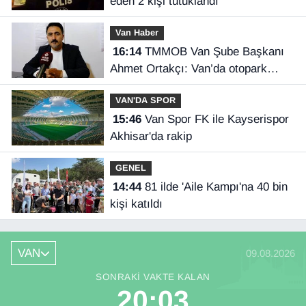
eden 2 kişi tutuklandı
Van Haber
16:14
TMMOB Van Şube Başkanı
Ahmet Ortakçı: Van’da otopark
yetersizliği ciddi sorun!
VAN'DA SPOR
15:46
Van Spor FK ile Kayserispor
Akhisar'da rakip
GENEL
14:44
81 ilde 'Aile Kampı'na 40 bin
kişi katıldı
VAN
09.08.2026
SONRAKI VAKTE KALAN
20:02