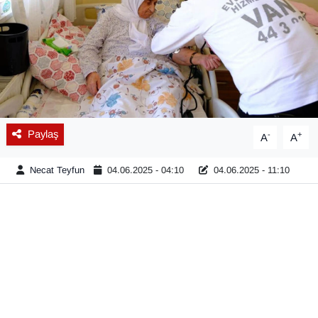
Diğer
DÜNYA
EĞİTİM
EKONOMİ
Paylaş
-
+
A
A
Eleman
Necat Teyfun
04.06.2025 - 04:10
04.06.2025 - 11:10
Emlak
En çok konuşulanlar
GENEL
Güncel