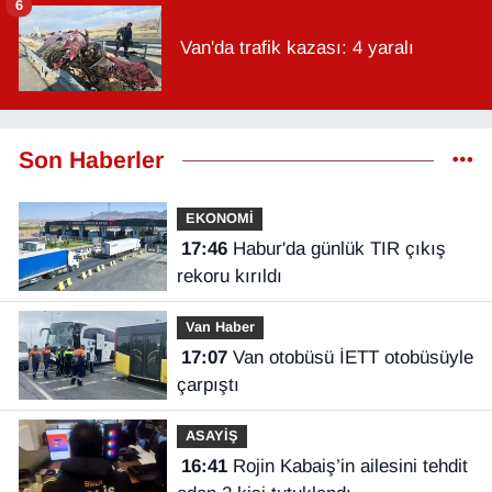
6
Van'da trafik kazası: 4 yaralı
Son Haberler
EKONOMİ
17:46
Habur'da günlük TIR çıkış
rekoru kırıldı
Van Haber
17:07
Van otobüsü İETT otobüsüyle
çarpıştı
ASAYİŞ
16:41
Rojin Kabaiş’in ailesini tehdit