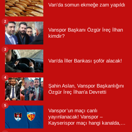
Van’da somun ekmeğe zam yapıldı
2
Vanspor Başkanı Özgür İreç İlhan
kimdir?
3
Van'da İller Bankası şoför alacak!
4
Şahin Aslan, Vanspor Başkanlığını
Özgür İreç İlhan'a Devretti
5
Vanspor’un maçı canlı
yayınlanacak! Vanspor –
Kayserispor maçı hangi kanalda,
saat kaçta?