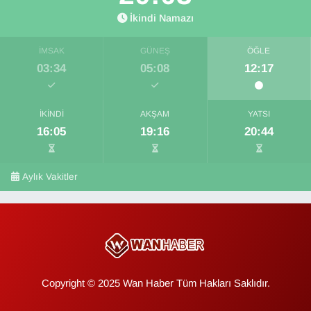
İkindi Namazı
İMSAK
GÜNEŞ
ÖĞLE
03:34
05:08
12:17
İKINDI
AKŞAM
YATSI
16:05
19:16
20:44
Aylık Vakitler
Copyright © 2025 Wan Haber Tüm Hakları Saklıdır.