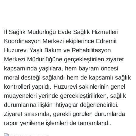
Gündem
Haber
İl Sağlık Müdürlüğü Evde Sağlık Hizmetleri
Koordinasyon Merkezi ekiplerince Edremit
HABERDE İNSAN
Huzurevi Yaşlı Bakım ve Rehabilitasyon
Merkezi Müdürlüğüne gerçekleştirilen ziyaret
İngilizce
kapsamında yaşlılara, hem bayram öncesi
Kadın
moral desteği sağlandı hem de kapsamlı sağlık
kontrolleri yapıldı. Huzurevi sakinlerinin genel
Kamu Alımları
muayeneleri yerinde gerçekleştirilirken, sağlık
durumlarına ilişkin ihtiyaçlar değerlendirildi.
Kim Kimdir?
Ziyaret sırasında, gerekli görülen durumlarda
Kültür & Sanat
rapor yenileme işlemleri de tamamlandı.