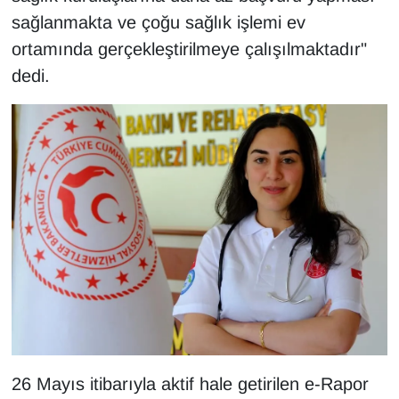
Sinema - TV
sağlanmakta ve çoğu sağlık işlemi ev
ortamında gerçekleştirilmeye çalışılmaktadır"
SİYASET
dedi.
SPOR
TEBRİK
TEKNOLOJİ
Turizm
VAN'DA SPOR
Vasıta
YAŞAM
26 Mayıs itibarıyla aktif hale getirilen e-Rapor