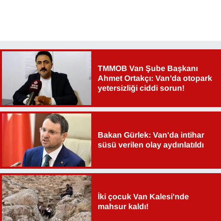
TMMOB Van Şube Başkanı
Ahmet Ortakçı: Van’da otopark
yetersizliği ciddi sorun!
Bakan Gürlek: Van'da intihar
süsü verilen olay aydınlatıldı
İki çocuk Van Kalesi'nde
mahsur kaldı!