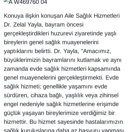
KURDÎ
Konuya ilişkin konuşan Aile Sağlık Hizmetleri
MAGAZİN
Dr. Zelal Yayla, bayram öncesi
MEDYA
gerçekleştirdikleri huzurevi ziyaretinde yaşlı
bireylerin genel sağlık muayenelerini
ONE EKONOMİ
yaptıklarını belirtti. Dr. Yayla, "Amacımız,
büyüklerimizin bayramlarını kutlamak ve aynı
POLİTİKA
zamanda evde sağlık hizmetleri kapsamında
Resmi İlanlar
genel muayenelerini gerçekleştirmekti. Evde
sağlık hizmeti; genellikle yaşamını evde
RÖPORTAJ
sürdüren, cihaza bağlı, yaşlılık veya zihinsel
engel nedeniyle sağlık hizmetlerine erişimde
SAĞLIK
güçlük yaşayan bireylerimize verdiğimiz bir
hizmettir. Bu hizmet sayesinde hastalarımızın
Seri İlan
sağlık kuruluşlarına daha az başvuru yapması