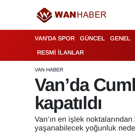
3.SAYFA
Van Nöbetçi Eczaneler
VAN'DA SPOR
GÜNCEL
GENEL
ASAYİŞ
Van Hava Durumu
RESMİ İLANLAR
BİLİM VE TEKNOLOJİ
Van Namaz Vakitleri
Biyografi
Van Trafik Yoğunluk Haritası
VAN HABER
Van’da Cumhu
Bölge Haberleri
Süper Lig Puan Durumu ve Fikstür
kapatıldı
ÇEVRE
Tüm Manşetler
Deprem
Son Dakika Haberleri
Van’ın en işlek noktalarından
yaşanabilecek yoğunluk nedeni
Dernekler, Odalar
Haber Arşivi