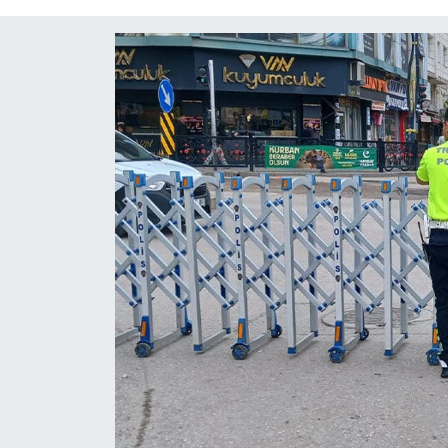
Diğer
DÜNYA
EĞİTİM
EKONOMİ
Eleman
Emlak
En çok konuşulanlar
GENEL
Güncel