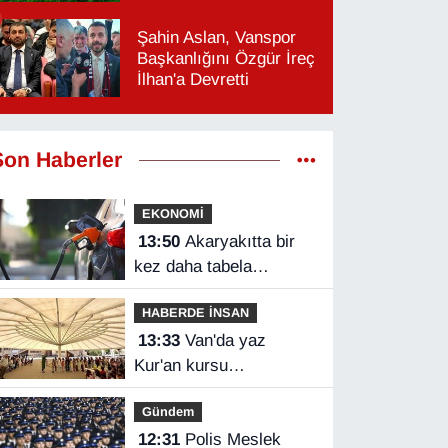
Şahin Aslan, Vanspor
Başkanlığını Özgür İreç
İlhan'a Devretti
Son Haberler
EKONOMİ
13:50
Akaryakıtta bir
kez daha tabela
değişecek
HABERDE İNSAN
13:33
Van'da yaz
Kur'an kursu
öğrencilerine eğitici
Gündem
etkinlik
12:31
Polis Meslek