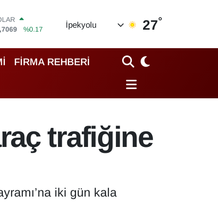
°
OLAR
27
İpekyolu
,7069
%0.17
URO
,0265
%0.01
TERLİN
İ
FİRMA REHBERİ
,1897
%0.02
RAM ALTIN
74.81
%1.44
İST100
.887
%64
ITCOIN
aç trafiğine
.360,53
%-0.76
ayramı’na iki gün kala