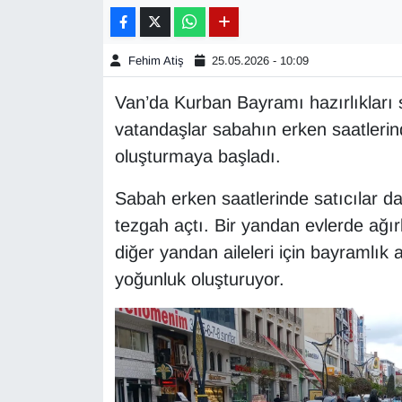
Gündem
Fehim Atiş
25.05.2026 - 10:09
Haber
Van’da Kurban Bayramı hazırlıkları s
vatandaşlar sabahın erken saatlerin
HABERDE İNSAN
oluşturmaya başladı.
İngilizce
Sabah erken saatlerinde satıcılar 
tezgah açtı. Bir yandan evlerde ağırl
Kadın
diğer yandan aileleri için bayramlık
Kamu Alımları
yoğunluk oluşturuyor.
Kim Kimdir?
Kültür & Sanat