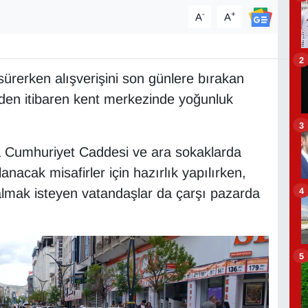
-
+
A
A
2
ürerken alışverişini son günlere bırakan
den itibaren kent merkezinde yoğunluk
3
da Cumhuriyet Caddesi ve ara sokaklarda
anacak misafirler için hazırlık yapılırken,
4
 almak isteyen vatandaşlar da çarşı pazarda
5