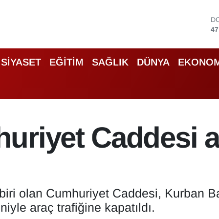
D
47
E
55
S
SİYASET
EĞİTİM
SAĞLIK
DÜNYA
EKONOM
64
G
65
B
13
B
riyet Caddesi ar
64
 biri olan Cumhuriyet Caddesi, Kurban B
yle araç trafiğine kapatıldı.