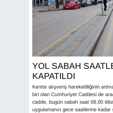
KURDÎ
MAGAZİN
MEDYA
ONE EKONOMİ
POLİTİKA
YOL SABAH SAATL
Resmi İlanlar
KAPATILDI
RÖPORTAJ
Kentte alışveriş hareketliliğinin artm
SAĞLIK
biri olan Cumhuriyet Caddesi de araç 
cadde, bugün sabah saat 08.00 itibar
Seri İlan
uygulamanın gece saatlerine kadar s