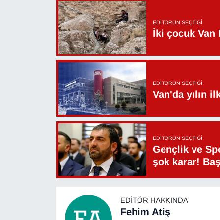
EDITÖRÜN SEÇTIĞI
İki çocuk Van 
EDITÖRÜN SEÇTIĞI
Van'da yılın i
EDITÖRÜN SEÇTIĞI
Gençlik ve Sp
şok karar! Ba
EDITÖR HAKKINDA
Fehim Atiş