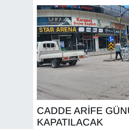
Sinema - TV
SİYASET
SPOR
TEBRİK
TEKNOLOJİ
Turizm
VAN'DA SPOR
CADDE ARİFE GÜN
Vasıta
KAPATILACAK
YAŞAM