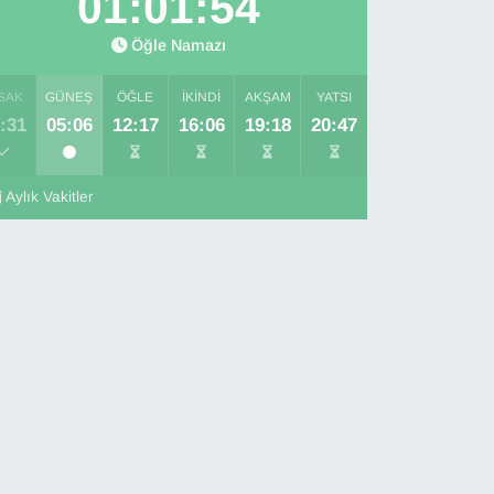
01:01:52
Öğle Namazı
SAK
GÜNEŞ
ÖĞLE
İKINDI
AKŞAM
YATSI
:31
05:06
12:17
16:06
19:18
20:47
Aylık Vakitler