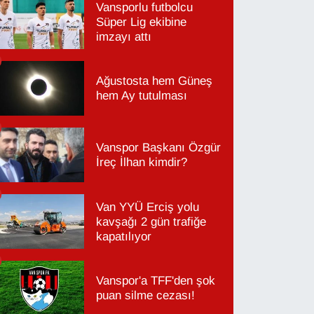
Vansporlu futbolcu
Süper Lig ekibine
imzayı attı
Ağustosta hem Güneş
hem Ay tutulması
Vanspor Başkanı Özgür
İreç İlhan kimdir?
Van YYÜ Erciş yolu
kavşağı 2 gün trafiğe
kapatılıyor
Vanspor'a TFF'den şok
puan silme cezası!