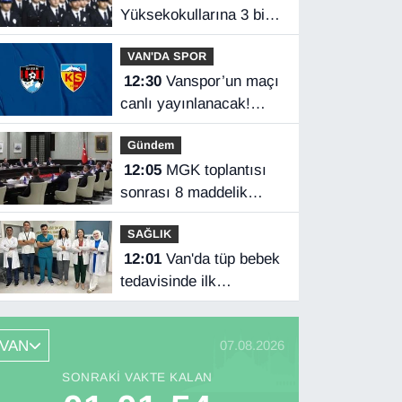
Yüksekokullarına 3 bin
250 öğrenci alınacak
VAN'DA SPOR
12:30
Vanspor’un maçı
canlı yayınlanacak!
Vanspor – Kayserispor
Gündem
maçı hangi kanalda,
12:05
MGK toplantısı
saat kaçta?
sonrası 8 maddelik
açıklama
SAĞLIK
12:01
Van'da tüp bebek
tedavisinde ilk
gebelikler başladı
VAN
07.08.2026
SONRAKI VAKTE KALAN