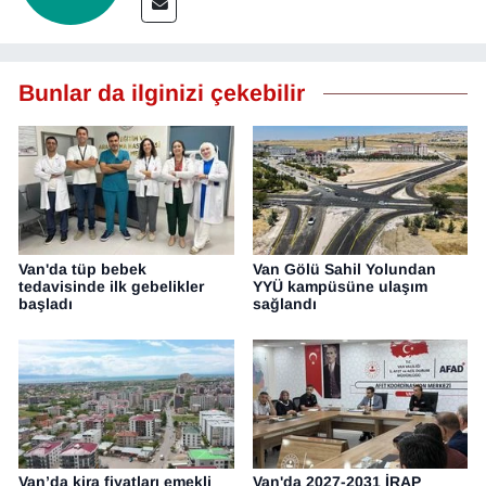
Bunlar da ilginizi çekebilir
Van'da tüp bebek
Van Gölü Sahil Yolundan
tedavisinde ilk gebelikler
YYÜ kampüsüne ulaşım
başladı
sağlandı
Van’da kira fiyatları emekli
Van'da 2027-2031 İRAP