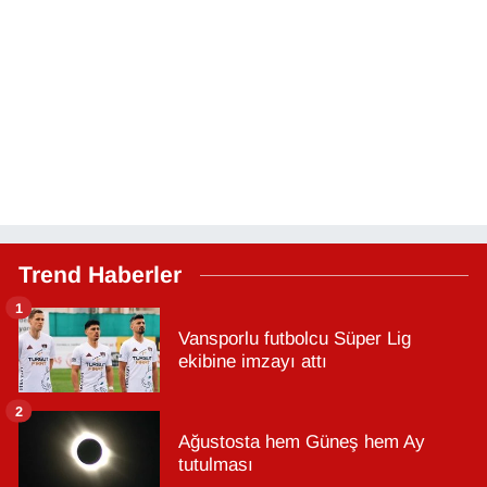
Trend Haberler
1
Vansporlu futbolcu Süper Lig
ekibine imzayı attı
2
Ağustosta hem Güneş hem Ay
tutulması