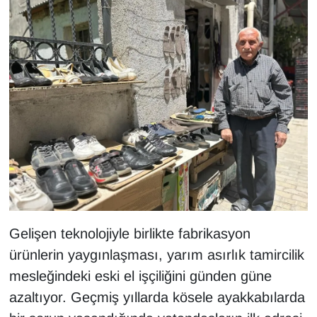
KURDÎ
MAGAZİN
MEDYA
ONE EKONOMİ
POLİTİKA
Resmi İlanlar
RÖPORTAJ
Gelişen teknolojiyle birlikte fabrikasyon
ürünlerin yaygınlaşması, yarım asırlık tamircilik
SAĞLIK
mesleğindeki eski el işçiliğini günden güne
Seri İlan
azaltıyor. Geçmiş yıllarda kösele ayakkabılarda