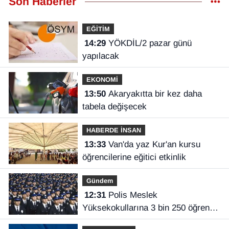
Son Haberler
EĞİTİM
14:29
YÖKDİL/2 pazar günü
yapılacak
EKONOMİ
13:50
Akaryakıtta bir kez daha
tabela değişecek
HABERDE İNSAN
13:33
Van'da yaz Kur'an kursu
öğrencilerine eğitici etkinlik
Gündem
12:31
Polis Meslek
Yüksekokullarına 3 bin 250 öğrenci
alınacak