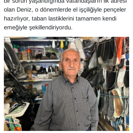
bir sorun yaşandığında vatandaşların ilk adresi
Sinema - TV
olan Deniz, o dönemlerde el işçiliğiyle pençeler
hazırlıyor, taban lastiklerini tamamen kendi
SİYASET
emeğiyle şekillendiriyordu.
SPOR
TEBRİK
TEKNOLOJİ
Turizm
VAN'DA SPOR
Vasıta
YAŞAM