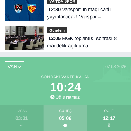
VAN'DA SPOR
12:30
Vanspor’un maçı canlı
yayınlanacak! Vanspor –
Kayserispor maçı hangi kanalda,
Gündem
saat kaçta?
12:05
MGK toplantısı sonrası 8
maddelik açıklama
VAN
07.08.2026
SONRAKI VAKTE KALAN
10:23
Öğle Namazı
İMSAK
GÜNEŞ
ÖĞLE
03:31
05:06
12:17