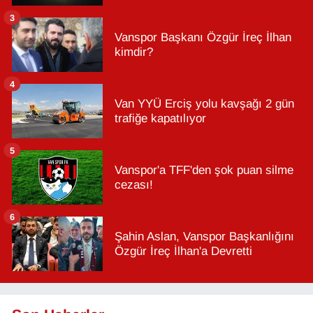
3
Vanspor Başkanı Özgür İreç İlhan
kimdir?
4
Van YYÜ Erciş yolu kavşağı 2 gün
trafiğe kapatılıyor
5
Vanspor'a TFF'den şok puan silme
cezası!
6
Şahin Aslan, Vanspor Başkanlığını
Özgür İreç İlhan'a Devretti