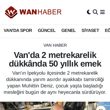
3.SAYFA
Van Nöbetçi Eczaneler
VAN'DA SPOR
GÜNCEL
GENEL
SİYASET
EĞ
ASAYİŞ
Van Hava Durumu
BİLİM VE TEKNOLOJİ
Van Namaz Vakitleri
VAN HABER
Van'da 2 metrekarelik
Biyografi
Van Trafik Yoğunluk Haritası
dükkânda 50 yıllık emek
Bölge Haberleri
Süper Lig Puan Durumu ve Fikstür
Van'ın İpekyolu ilçesinde 2 metrekarelik
dükkanında yarım asırdır ayakkabı tamirciliği
ÇEVRE
Tüm Manşetler
yapan Muhittin Deniz, çocuk yaşta başladığı
mesleğini bugün de aynı heyecanla sürdürüyor.
Deprem
Son Dakika Haberleri
Dernekler, Odalar
Haber Arşivi