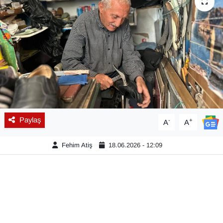
Diğer
DÜNYA
EĞİTİM
EKONOMİ
Eleman
Paylaş
-
+
A
A
Emlak
Fehim Atiş
18.06.2026 - 12:09
En çok konuşulanlar
GENEL
Güncel