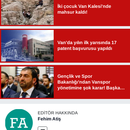
İki çocuk Van Kalesi'nde
mahsur kaldı!
Van'da yılın ilk yarısında 17
patent başvurusu yapıldı
Gençlik ve Spor
Bakanlığı'ndan Vanspor
yönetimine şok karar! Başkan
Şahin Aslan görevden alındı!
EDITÖR HAKKINDA
Fehim Atiş