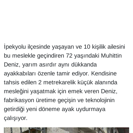
Gündem
Haber
HABERDE İNSAN
İpekyolu ilçesinde yaşayan ve 10 kişilik ailesini
bu meslekle geçindiren 72 yaşındaki Muhittin
İngilizce
Deniz, yarım asırdır aynı dükkanda
ayakkabıları özenle tamir ediyor. Kendisine
Kadın
tahsis edilen 2 metrekarelik küçük alanında
Kamu Alımları
mesleğini yaşatmak için emek veren Deniz,
fabrikasyon üretime geçişin ve teknolojinin
Kim Kimdir?
getirdiği yeni döneme ayak uydurmaya
çalışıyor.
Kültür & Sanat