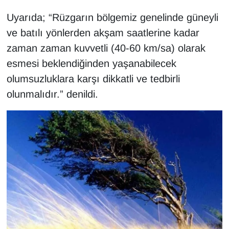
KURDÎ
Uyarıda; “Rüzgarın bölgemiz genelinde güneyli
MAGAZİN
ve batılı yönlerden akşam saatlerine kadar
zaman zaman kuvvetli (40-60 km/sa) olarak
MEDYA
esmesi beklendiğinden yaşanabilecek
olumsuzluklara karşı dikkatli ve tedbirli
ONE EKONOMİ
olunmalıdır.” denildi.
POLİTİKA
Resmi İlanlar
RÖPORTAJ
SAĞLIK
Seri İlan