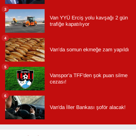
3
Van YYÜ Erciş yolu kavşağı 2 gün
trafiğe kapatılıyor
4
Van’da somun ekmeğe zam yapıldı
5
Vanspor'a TFF'den şok puan silme
cezası!
6
Van'da İller Bankası şoför alacak!