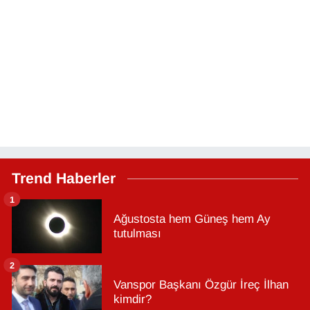
Trend Haberler
1
Ağustosta hem Güneş hem Ay
tutulması
2
Vanspor Başkanı Özgür İreç İlhan
kimdir?