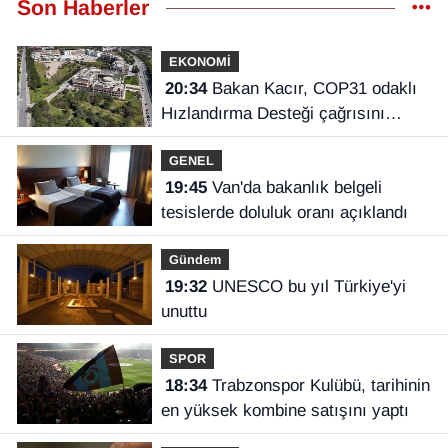
Son Haberler
EKONOMİ
20:34
Bakan Kacır, COP31 odaklı
Hızlandırma Desteği çağrısını
açıkladı
GENEL
19:45
Van'da bakanlık belgeli
tesislerde doluluk oranı açıklandı
Gündem
19:32
UNESCO bu yıl Türkiye'yi
unuttu
SPOR
18:34
Trabzonspor Kulübü, tarihinin
en yüksek kombine satışını yaptı