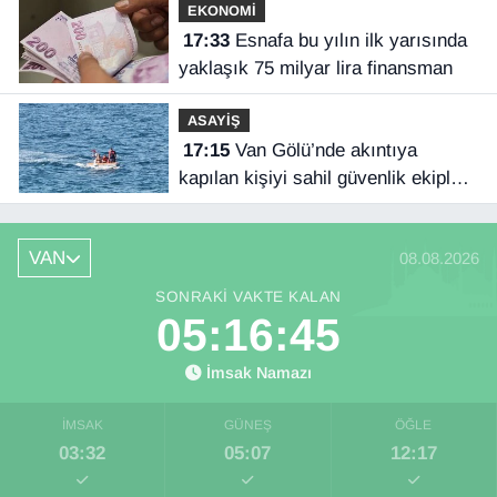
EKONOMİ
17:33
Esnafa bu yılın ilk yarısında
yaklaşık 75 milyar lira finansman
ASAYİŞ
17:15
Van Gölü’nde akıntıya
kapılan kişiyi sahil güvenlik ekipleri
kurtardı
VAN
08.08.2026
SONRAKI VAKTE KALAN
05:16:45
İmsak Namazı
İMSAK
GÜNEŞ
ÖĞLE
03:32
05:07
12:17