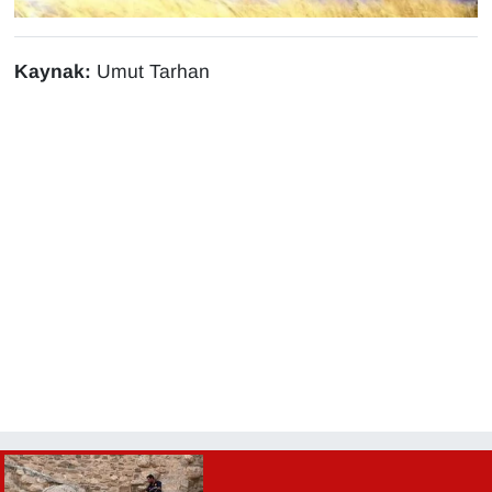
Sinema - TV
Kaynak:
Umut Tarhan
SİYASET
SPOR
TEBRİK
TEKNOLOJİ
Turizm
VAN'DA SPOR
Vasıta
YAŞAM