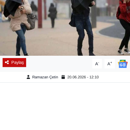
Diğer
DÜNYA
EĞİTİM
EKONOMİ
Paylaş
-
+
A
A
Eleman
Ramazan Çetin
20.06.2026 - 12:10
Emlak
En çok konuşulanlar
GENEL
Güncel