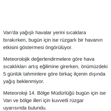
Gündem
Haber
Van’da yağışlı havalar yerini sıcaklara
HABERDE İNSAN
bırakırken, bugün için ise rüzgarlı bir havanın
etkisini göstermesi öngörülüyor.
İngilizce
Meteorolojik değerlendirmelere göre hava
Kadın
sıcaklıkları artış eğilimine girerken, önümüzdeki
5 günlük tahminlere göre birkaç ilçenin dışında
Kamu Alımları
yağış beklenmiyor.
Kim Kimdir?
Meteoroloji 14. Bölge Müdürlüğü bugün için ise
Kültür & Sanat
Van ve bölge illeri için kuvvetli rüzgar
uyarısında bulundu.