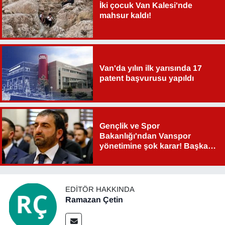
İki çocuk Van Kalesi'nde
YEREL
mahsur kaldı!
Van'da yılın ilk yarısında 17
patent başvurusu yapıldı
Gençlik ve Spor
Bakanlığı'ndan Vanspor
yönetimine şok karar! Başkan
Şahin Aslan görevden alındı!
EDITÖR HAKKINDA
Ramazan Çetin