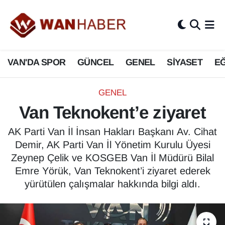
3.SAYFA
Van Nöbetçi Eczaneler
VAN'DA SPOR
GÜNCEL
GENEL
SİYASET
EĞ
ASAYİŞ
Van Hava Durumu
BİLİM VE TEKNOLOJİ
Van Namaz Vakitleri
GENEL
Van Teknokent’e ziyaret
Biyografi
Van Trafik Yoğunluk Haritası
AK Parti Van İl İnsan Hakları Başkanı Av. Cihat
Bölge Haberleri
Süper Lig Puan Durumu ve Fikstür
Demir, AK Parti Van İl Yönetim Kurulu Üyesi
Zeynep Çelik ve KOSGEB Van İl Müdürü Bilal
ÇEVRE
Tüm Manşetler
Emre Yörük, Van Teknokent’i ziyaret ederek
yürütülen çalışmalar hakkında bilgi aldı.
Deprem
Son Dakika Haberleri
Dernekler, Odalar
Haber Arşivi