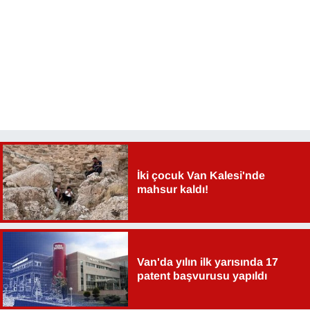
Sinema - TV
SİYASET
SPOR
TEBRİK
TEKNOLOJİ
İki çocuk Van Kalesi'nde
Turizm
mahsur kaldı!
VAN'DA SPOR
Vasıta
Van'da yılın ilk yarısında 17
patent başvurusu yapıldı
YAŞAM