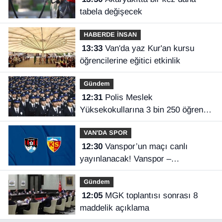
tabela değişecek
HABERDE İNSAN
13:33
Van'da yaz Kur'an kursu
öğrencilerine eğitici etkinlik
Gündem
12:31
Polis Meslek
Yüksekokullarına 3 bin 250 öğrenci
alınacak
VAN'DA SPOR
12:30
Vanspor’un maçı canlı
yayınlanacak! Vanspor –
Kayserispor maçı hangi kanalda,
Gündem
saat kaçta?
12:05
MGK toplantısı sonrası 8
maddelik açıklama