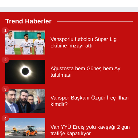
Trend Haberler
1
Vansporlu futbolcu Süper Lig
ekibine imzayı attı
2
Ağustosta hem Güneş hem Ay
tutulması
3
Vanspor Başkanı Özgür İreç İlhan
kimdir?
4
Van YYÜ Erciş yolu kavşağı 2 gün
trafiğe kapatılıyor