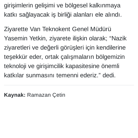
KURDÎ
girişimlerin gelişimi ve bölgesel kalkınmaya
katkı sağlayacak iş birliği alanları ele alındı.
MAGAZİN
Ziyarette Van Teknokent Genel Müdürü
MEDYA
Yasemin Yetkin, ziyarete ilişkin olarak; “Nazik
ziyaretleri ve değerli görüşleri için kendilerine
ONE EKONOMİ
teşekkür eder, ortak çalışmaların bölgemizin
POLİTİKA
teknoloji ve girişimcilik kapasitesine önemli
katkılar sunmasını temenni ederiz.” dedi.
Resmi İlanlar
Kaynak:
Ramazan Çetin
RÖPORTAJ
SAĞLIK
Seri İlan