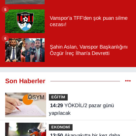
5
Vanspor'a TFF'den şok puan silme
cezası!
6
Şahin Aslan, Vanspor Başkanlığını
Özgür İreç İlhan'a Devretti
Son Haberler
EĞİTİM
14:29
YÖKDİL/2 pazar günü
yapılacak
EKONOMİ
13:50
Akaryakıtta bir kez daha