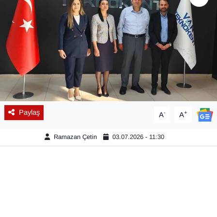
Diğer
DÜNYA
EĞİTİM
EKONOMİ
Paylaş
-
+
A
A
Eleman
Ramazan Çetin
03.07.2026 - 11:30
Emlak
En çok konuşulanlar
GENEL
Güncel