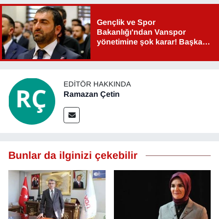
YEREL
Gençlik ve Spor
Bakanlığı'ndan Vanspor
yönetimine şok karar! Başkan
Şahin Aslan görevden alındı!
EDITÖR HAKKINDA
Ramazan Çetin
Bunlar da ilginizi çekebilir