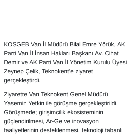
Gündem
Haber
KOSGEB Van İl Müdürü Bilal Emre Yörük, AK
HABERDE İNSAN
Parti Van İl İnsan Hakları Başkanı Av. Cihat
İngilizce
Demir ve AK Parti Van İl Yönetim Kurulu Üyesi
Zeynep Çelik, Teknokent’e ziyaret
Kadın
gerçekleştirdi.
Kamu Alımları
Ziyarette Van Teknokent Genel Müdürü
Yasemin Yetkin ile görüşme gerçekleştirildi.
Kim Kimdir?
Görüşmede; girişimcilik ekosisteminin
Kültür & Sanat
güçlendirilmesi, Ar-Ge ve inovasyon
faaliyetlerinin desteklenmesi, teknoloji tabanlı