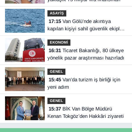
ASAYİŞ
17:15
Van Gölü’nde akıntıya
kapılan kişiyi sahil güvenlik ekipleri
kurtardı
EKONOMİ
16:31
Ticaret Bakanlığı, 80 ülkeye
yönelik pazar araştırması hazırladı
GENEL
15:45
Van’da turizm iş birliği için
yeni adım
GENEL
15:37
BİK Van Bölge Müdürü
Kenan Tokgöz’den Hakkâri ziyareti