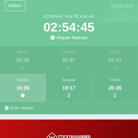
VAN
08.08.2026
SONRAKI VAKTE KALAN
02:54:44
Akşam Namazı
İMSAK
GÜNEŞ
ÖĞLE
03:32
05:07
12:17
İKINDI
AKŞAM
YATSI
16:06
19:17
20:45
Aylık Vakitler