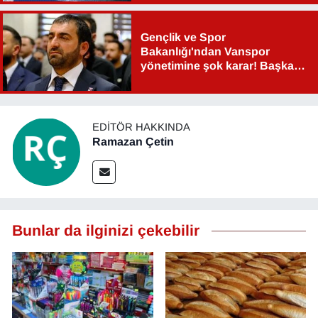
Sinema - TV
Gençlik ve Spor
SİYASET
Bakanlığı'ndan Vanspor
yönetimine şok karar! Başkan
Şahin Aslan görevden alındı!
SPOR
TEBRİK
EDITÖR HAKKINDA
Ramazan Çetin
TEKNOLOJİ
Turizm
Bunlar da ilginizi çekebilir
VAN'DA SPOR
Vasıta
YAŞAM