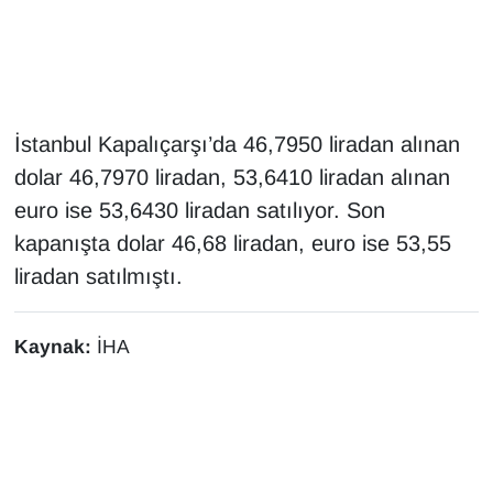
Gündem
Haber
İstanbul Kapalıçarşı’da 46,7950 liradan alınan
HABERDE İNSAN
dolar 46,7970 liradan, 53,6410 liradan alınan
euro ise 53,6430 liradan satılıyor. Son
İngilizce
kapanışta dolar 46,68 liradan, euro ise 53,55
liradan satılmıştı.
Kadın
Kamu Alımları
Kaynak:
İHA
Kim Kimdir?
Kültür & Sanat