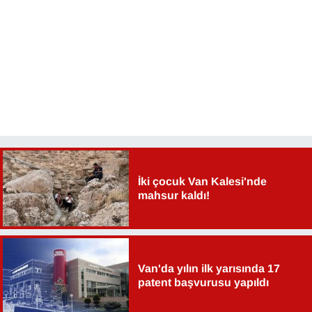
KURDÎ
MAGAZİN
MEDYA
ONE EKONOMİ
POLİTİKA
İki çocuk Van Kalesi'nde
Resmi İlanlar
mahsur kaldı!
RÖPORTAJ
SAĞLIK
Van'da yılın ilk yarısında 17
patent başvurusu yapıldı
Seri İlan