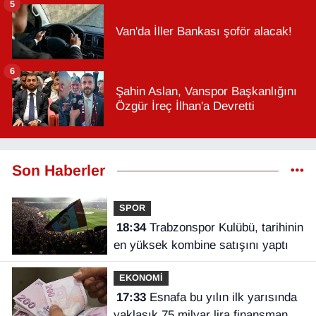
5
Van'da İller Bankası şoför alacak!
6
Şahin Aslan, Vanspor Başkanlığını
Özgür İreç İlhan'a Devretti
Son Haberler
SPOR
18:34
Trabzonspor Kulübü, tarihinin
en yüksek kombine satışını yaptı
EKONOMİ
17:33
Esnafa bu yılın ilk yarısında
yaklaşık 75 milyar lira finansman