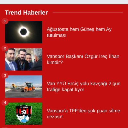
Trend Haberler
1
Ağustosta hem Güneş hem Ay
tutulması
2
Vanspor Başkanı Özgür İreç İlhan
kimdir?
3
Van YYÜ Erciş yolu kavşağı 2 gün
trafiğe kapatılıyor
4
Vanspor'a TFF'den şok puan silme
cezası!