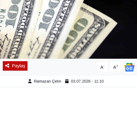
Diğer
DÜNYA
EĞİTİM
EKONOMİ
Paylaş
-
+
A
A
Eleman
Ramazan Çetin
03.07.2026 - 11:10
Emlak
En çok konuşulanlar
GENEL
Güncel