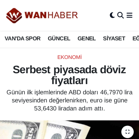
3.SAYFA
Van Nöbetçi Eczaneler
VAN'DA SPOR
GÜNCEL
GENEL
SİYASET
EĞ
ASAYİŞ
Van Hava Durumu
BİLİM VE TEKNOLOJİ
Van Namaz Vakitleri
EKONOMİ
Serbest piyasada döviz
Biyografi
Van Trafik Yoğunluk Haritası
fiyatları
Bölge Haberleri
Süper Lig Puan Durumu ve Fikstür
Günün ilk işlemlerinde ABD doları 46,7970 lira
seviyesinden değerlenirken, euro ise güne
ÇEVRE
Tüm Manşetler
53,6430 liradan adım attı.
Deprem
Son Dakika Haberleri
Dernekler, Odalar
Haber Arşivi