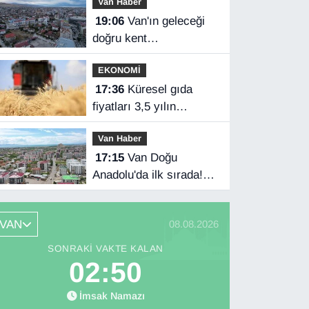
Van Haber
anlaşması imzaladı
19:06
Van'ın geleceği
doğru kent
planlamasında
EKONOMİ
17:36
Küresel gıda
fiyatları 3,5 yılın
zirvesinde
Van Haber
17:15
Van Doğu
Anadolu'da ilk sırada!
Bakanlık verileri
paylaştı…
VAN
08.08.2026
SONRAKI VAKTE KALAN
02:49
İmsak Namazı