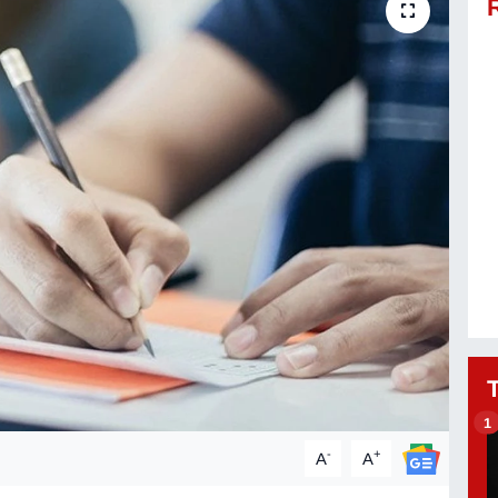
1
-
+
A
A