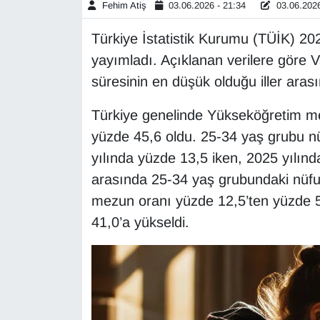
Fehim Atiş
03.06.2026 - 21:34
03.06.2026
Gündem
Türkiye İstatistik Kurumu (TÜİK) 2025 
yayımladı. Açıklanan verilere göre 
Haber
süresinin en düşük olduğu iller aras
HABERDE İNSAN
Türkiye genelinde Yükseköğretim m
yüzde 45,6 oldu. 25-34 yaş grubu 
İngilizce
yılında yüzde 13,5 iken, 2025 yılınd
arasında 25-34 yaş grubundaki nüfu
Kadın
mezun oranı yüzde 12,5’ten yüzde 5
Kamu Alımları
41,0’a yükseldi.
Kim Kimdir?
Kültür & Sanat