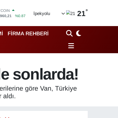
.960,21
%0.87
°
OLAR
21
İpekyolu
,7436
%0.18
URO
,2510
%0.32
ERLİN
İ
FİRMA REHBERİ
,4811
%0.38
AM ALTIN
48.99
%2.59
ST100
.779
%-14
de sonlarda!
erilerine göre Van, Türkiye
 aldı.