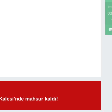
İM
03
Kalesi'nde mahsur kaldı!