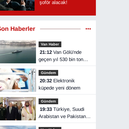
şoför alacak!
Son Haberler
Van Haber
21:12
Van Gölü'nde
geçen yıl 530 bin ton
yük taşındı
Gündem
20:32
Elektronik
küpede yeni dönem
Gündem
19:33
Türkiye, Suudi
Arabistan ve Pakistan
üçlü savunma