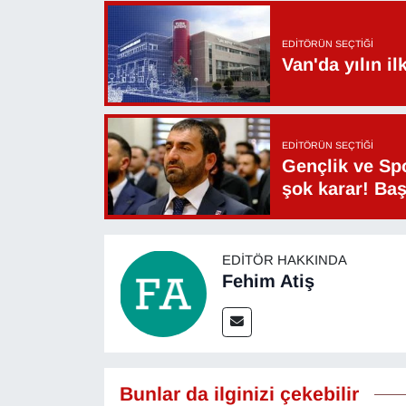
EDITÖRÜN SEÇTIĞI
Van'da yılın i
EDITÖRÜN SEÇTIĞI
Gençlik ve Sp
şok karar! Ba
EDITÖR HAKKINDA
Fehim Atiş
Bunlar da ilginizi çekebilir