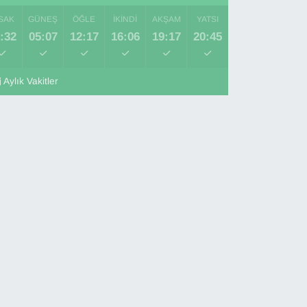
SAK
GÜNEŞ
ÖĞLE
İKINDI
AKŞAM
YATSI
:32
05:07
12:17
16:06
19:17
20:45
Aylık Vakitler