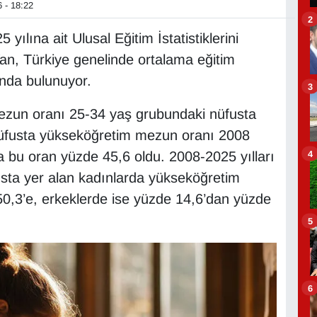
 - 18:22
2
yılına ait Ulusal Eğitim İstatistiklerini
Van, Türkiye genelinde ortalama eğitim
ında bulunuyor.
3
ezun oranı 25-34 yaş grubundaki nüfusta
nüfusta yükseköğretim mezun oranı 2008
4
a bu oran yüzde 45,6 oldu. 2008-2025 yılları
sta yer alan kadınlarda yükseköğretim
0,3’e, erkeklerde ise yüzde 14,6’dan yüzde
5
6