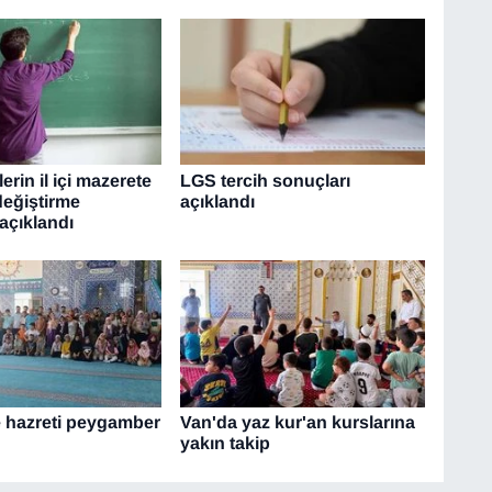
rin il içi mazerete
LGS tercih sonuçları
değiştirme
açıklandı
açıklandı
e hazreti peygamber
Van'da yaz kur'an kurslarına
yakın takip