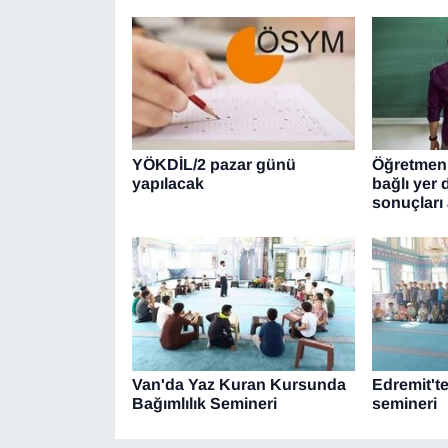
YÖKDİL/2 pazar günü
Öğretmenle
yapılacak
bağlı yer 
sonuçları 
Van'da Yaz Kuran Kursunda
Edremit't
Bağımlılık Semineri
semineri