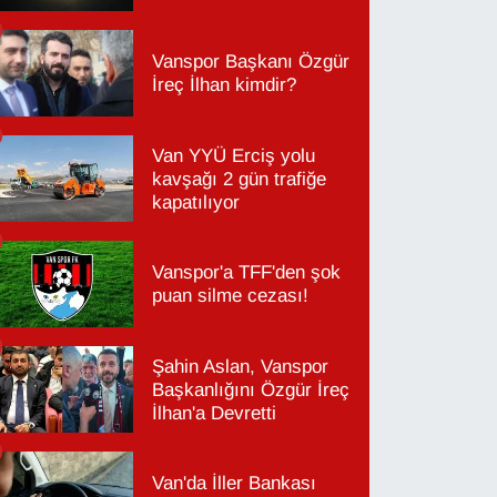
Vanspor Başkanı Özgür
İreç İlhan kimdir?
Van YYÜ Erciş yolu
kavşağı 2 gün trafiğe
kapatılıyor
Vanspor'a TFF'den şok
puan silme cezası!
Şahin Aslan, Vanspor
Başkanlığını Özgür İreç
İlhan'a Devretti
Van'da İller Bankası