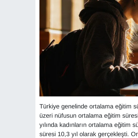
KURDÎ
MAGAZİN
MEDYA
ONE EKONOMİ
POLİTİKA
Resmi İlanlar
RÖPORTAJ
Türkiye genelinde ortalama eğitim sü
SAĞLIK
üzeri nüfusun ortalama eğitim süresi
yılında kadınların ortalama eğitim sü
Seri İlan
süresi 10,3 yıl olarak gerçekleşti. O