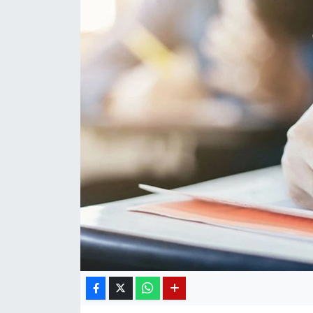
Diğer
DÜNYA
EĞİTİM
EKONOMİ
Eleman
Emlak
En çok konuşulanlar
GENEL
Güncel