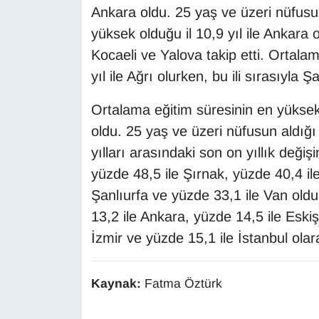
Ankara oldu. 25 yaş ve üzeri nüfusu
Sinema - TV
yüksek olduğu il 10,9 yıl ile Ankara ol
SİYASET
Kocaeli ve Yalova takip etti. Ortalam
yıl ile Ağrı olurken, bu ili sırasıyla
SPOR
Ortalama eğitim süresinin en yüksek 
TEBRİK
oldu. 25 yaş ve üzeri nüfusun aldığı
yılları arasındaki son on yıllık değiş
TEKNOLOJİ
yüzde 48,5 ile Şırnak, yüzde 40,4 il
Turizm
Şanlıurfa ve yüzde 33,1 ile Van oldu.
13,2 ile Ankara, yüzde 14,5 ile Eskiş
VAN'DA SPOR
İzmir ve yüzde 15,1 ile İstanbul ola
Vasıta
Kaynak:
Fatma Öztürk
YAŞAM