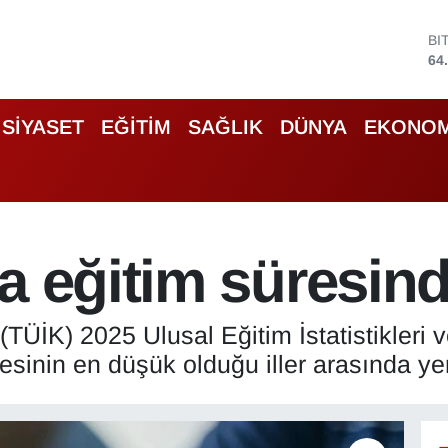
64
D
47
E
55
ST
SİYASET
EĞİTİM
SAĞLIK
DÜNYA
EKONOM
64
GR
66
Bİ
13
a eğitim süresin
(TÜİK) 2025 Ulusal Eğitim İstatistikleri v
sinin en düşük olduğu iller arasında yer