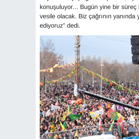
Sinema - TV
konuşuluyor... Bugün yine bir süreç
vesile olacak. Biz çağrının yanında
SİYASET
ediyoruz” dedi.
SPOR
TEBRİK
TEKNOLOJİ
Turizm
VAN'DA SPOR
Vasıta
YAŞAM