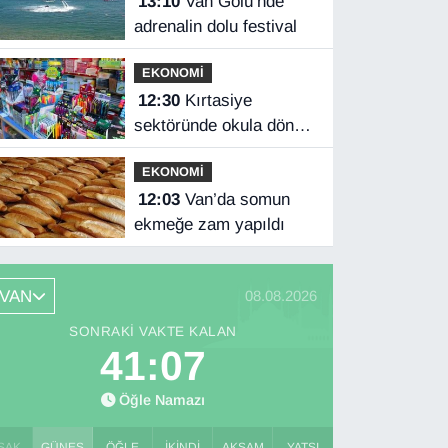
13:10
Van Gölü’nde
adrenalin dolu festival
EKONOMİ
12:30
Kırtasiye
sektöründe okula dönüş
mesaisi başladı
EKONOMİ
12:03
Van’da somun
ekmeğe zam yapıldı
VAN
08.08.2026
SONRAKI VAKTE KALAN
41:05
Öğle Namazı
SAK
GÜNEŞ
ÖĞLE
İKINDI
AKŞAM
YATSI