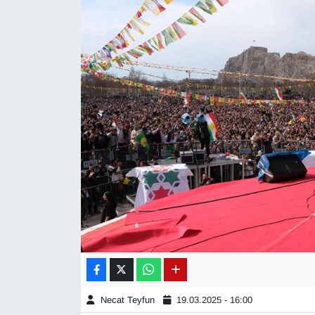
Diğer
DÜNYA
EĞİTİM
EKONOMİ
Eleman
Emlak
En çok konuşulanlar
GENEL
Necat Teyfun
19.03.2025 - 16:00
Güncel