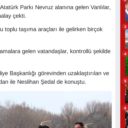
Atatürk Parkı Nevruz alanına gelen Vanlılar,
halay çekti.
3
 toplu taşıma araçları ile gelirken birçok
lamalara gelen vatandaşlar, kontrollü şekilde
4
ye Başkanlığı görevinden uzaklaştırılan ve
an ile Neslihan Şedal de konuştu.
5
6