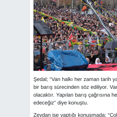
KURDÎ
MAGAZİN
MEDYA
ONE EKONOMİ
POLİTİKA
Resmi İlanlar
Şedal; “Van halkı her zaman tarih
RÖPORTAJ
bir barış sürecinden söz ediliyor. V
olacaktır. Yapılan barış çağrısına 
SAĞLIK
edeceğiz” diye konuştu.
Seri İlan
Zeydan ise yaptığı konuşmada; “Ço