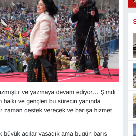
 yazmıştır ve yazmaya devam ediyor… Şimdi
an halkı ve gençleri bu sürecin yanında
her zaman destek verecek ve barışa hizmet
k büyük acılar yaşadık ama bugün barış