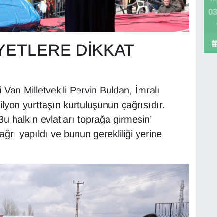
03
YETLERE DİKKAT
an Milletvekili Pervin Buldan, İmralı
lyon yurttaşın kurtuluşunun çağrısıdır.
u halkın evlatları toprağa girmesin’
ğrı yapıldı ve bunun gerekliliği yerine