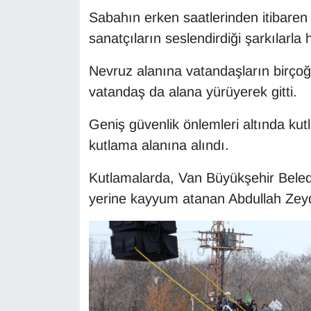
Sabahın erken saatlerinden itibaren 
Gündem
sanatçıların seslendirdiği şarkılarla 
Haber
Nevruz alanına vatandaşların birçoğu
vatandaş da alana yürüyerek gitti.
HABERDE İNSAN
Geniş güvenlik önlemleri altında kut
İngilizce
kutlama alanına alındı.
Kadın
Kutlamalarda, Van Büyükşehir Beledi
yerine kayyum atanan Abdullah Zeyd
Kamu Alımları
Kim Kimdir?
Kültür & Sanat