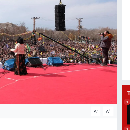
1
-
+
A
A
2