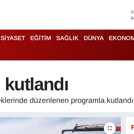
D
4
5
S
SİYASET
EĞİTİM
SAĞLIK
DÜNYA
EKONOM
6
G
6
B
1
B
 kutlandı
6
eklerinde düzenlenen programla kutlandı