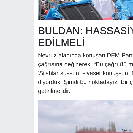
YEREL
BULDAN: HASSASİ
EDİLMELİ
Nevruz alanında konuşan DEM Parti V
çağrısına değinerek, “Bu çağrı 85 mi
‘Silahlar sussun, siyaset konuşsun. B
diyorduk. Şimdi bu noktadayız. Bir ça
getirilmelidir.