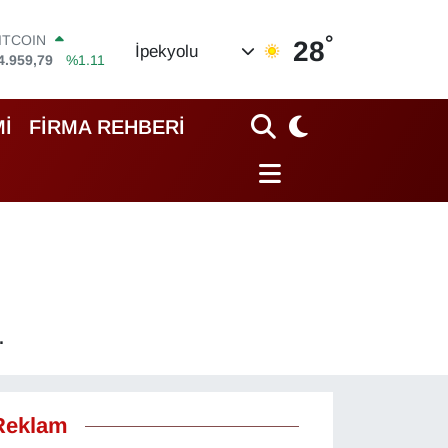
°
OLAR
28
İpekyolu
7,7436
%0.18
EURO
5,2510
%0.32
TERLİN
İ
FİRMA REHBERİ
4,4811
%0.38
RAM ALTIN
660.55
%0.03
İST100
3.779
%-14
ITCOIN
4.959,79
%1.11
.
Reklam