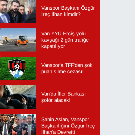
Vanspor Başkanı Özgür
İreç İlhan kimdir?
Van YYÜ Erciş yolu
kavşağı 2 gün trafiğe
kapatılıyor
Vanspor'a TFF'den şok
puan silme cezası!
Van'da İller Bankası
şoför alacak!
Şahin Aslan, Vanspor
Başkanlığını Özgür İreç
İlhan'a Devretti