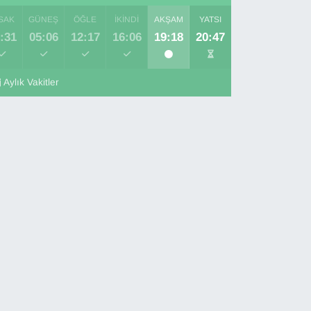
SAK
GÜNEŞ
ÖĞLE
İKINDI
AKŞAM
YATSI
:31
05:06
12:17
16:06
19:18
20:47
Aylık Vakitler