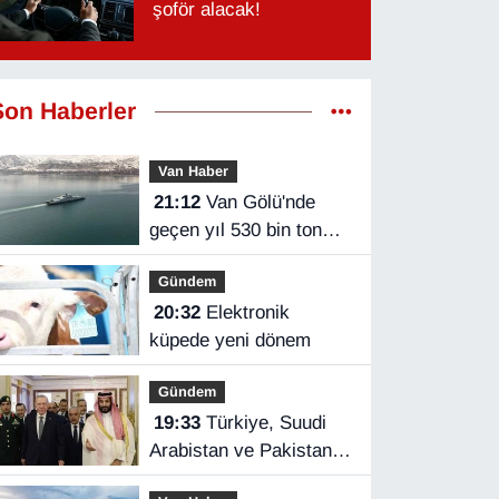
şoför alacak!
Son Haberler
Van Haber
21:12
Van Gölü'nde
geçen yıl 530 bin ton
yük taşındı
Gündem
20:32
Elektronik
küpede yeni dönem
Gündem
19:33
Türkiye, Suudi
Arabistan ve Pakistan
üçlü savunma