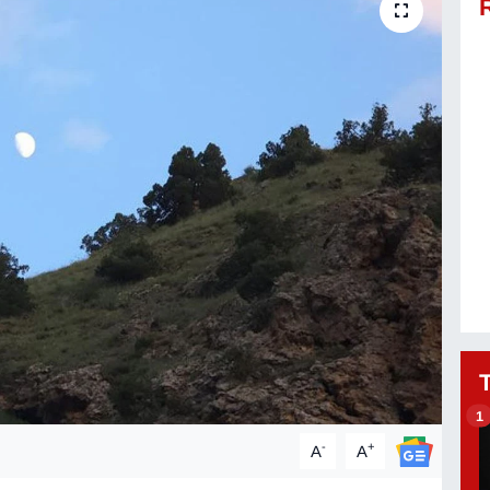
1
-
+
A
A