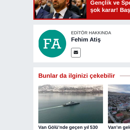
Gençlik ve Sp
şok karar! Ba
EDITÖR HAKKINDA
Fehim Atiş
Bunlar da ilginizi çekebilir
Van Gölü'nde geçen yıl 530
Van'ın ge