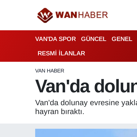
3.SAYFA
Van Nöbetçi Eczaneler
VAN'DA SPOR
GÜNCEL
GENEL
ASAYİŞ
Van Hava Durumu
RESMİ İLANLAR
BİLİM VE TEKNOLOJİ
Van Namaz Vakitleri
Biyografi
Van Trafik Yoğunluk Haritası
VAN HABER
Van'da dolun
Bölge Haberleri
Süper Lig Puan Durumu ve Fikstür
Van'da dolunay evresine yakl
ÇEVRE
Tüm Manşetler
hayran bıraktı.
Deprem
Son Dakika Haberleri
Dernekler, Odalar
Haber Arşivi