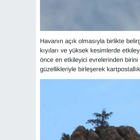
KURDÎ
MAGAZİN
MEDYA
Havanın açık olmasıyla birlikte belir
kıyıları ve yüksek kesimlerde etkile
ONE EKONOMİ
önce en etkileyici evrelerinden birin
POLİTİKA
güzellikleriyle birleşerek kartpostall
Resmi İlanlar
RÖPORTAJ
SAĞLIK
Seri İlan