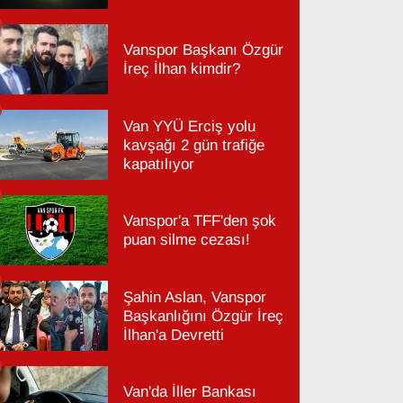
Vanspor Başkanı Özgür
İreç İlhan kimdir?
Van YYÜ Erciş yolu
kavşağı 2 gün trafiğe
kapatılıyor
Vanspor'a TFF'den şok
puan silme cezası!
Şahin Aslan, Vanspor
Başkanlığını Özgür İreç
İlhan'a Devretti
Van'da İller Bankası