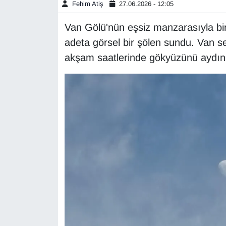
Fehim Atiş
27.06.2026 - 12:05
Gündem
Van Gölü'nün eşsiz manzarasıyla birl
adeta görsel bir şölen sundu. Van s
Haber
akşam saatlerinde gökyüzünü aydınla
HABERDE İNSAN
İngilizce
Kadın
Kamu Alımları
Kim Kimdir?
Kültür & Sanat