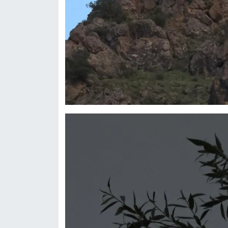
Sinema - TV
SİYASET
SPOR
TEBRİK
TEKNOLOJİ
Turizm
VAN'DA SPOR
Vasıta
YAŞAM