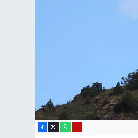
Diğer
DÜNYA
EĞİTİM
EKONOMİ
Eleman
Emlak
En çok konuşulanlar
GENEL
Güncel