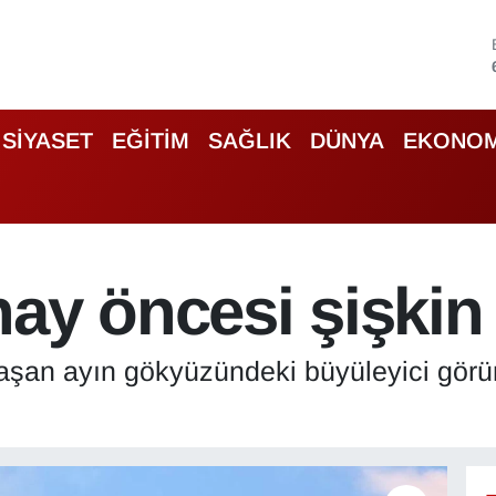
SİYASET
EĞİTİM
SAĞLIK
DÜNYA
EKONOM
ay öncesi şişkin
aşan ayın gökyüzündeki büyüleyici görün