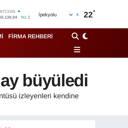
°
DOLAR
22
İpekyolu
47,7106
%0.17
EURO
55,1652
%0.27
STERLİN
İ
FİRMA REHBERİ
64,4046
%0.35
GRAM ALTIN
6648.99
%2.59
BİST100
13.773
%-19
BITCOIN
 ay büyüledi
65.130,04
%1.2
tüsü izleyenleri kendine