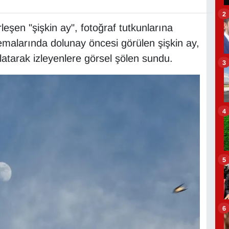
2
eşen "şişkin ay", fotoğraf tutkunlarına
emalarında dolunay öncesi görülen şişkin ay,
tarak izleyenlere görsel şölen sundu.
3
4
5
6