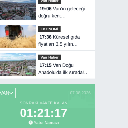
Van Haber
anlaşması imzaladı
19:06
Van'ın geleceği
doğru kent
planlamasında
EKONOMİ
17:36
Küresel gıda
fiyatları 3,5 yılın
zirvesinde
Van Haber
17:15
Van Doğu
Anadolu'da ilk sırada!
Bakanlık verileri
paylaştı…
VAN
07.08.2026
SONRAKI VAKTE KALAN
01:21:16
Yatsı Namazı