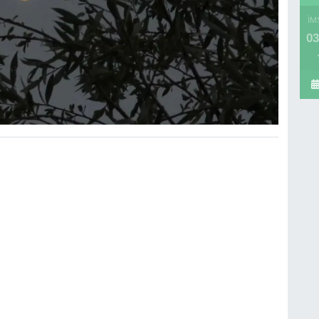
İM
03