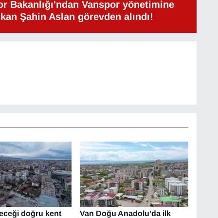
or Bakanlığı'ndan Vanspor yönetimine
şkan Şahin Aslan görevden alındı!
leceği doğru kent
Van Doğu Anadolu'da ilk