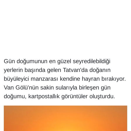
Gündem
Haber
HABERDE İNSAN
İngilizce
Gün doğumunun en güzel seyredilebildiği
yerlerin başında gelen Tatvan'da doğanın
Kadın
büyüleyici manzarası kendine hayran bırakıyor.
Van Gölü'nün sakin sularıyla birleşen gün
Kamu Alımları
doğumu, kartpostallık görüntüler oluşturdu.
Kim Kimdir?
Kültür & Sanat