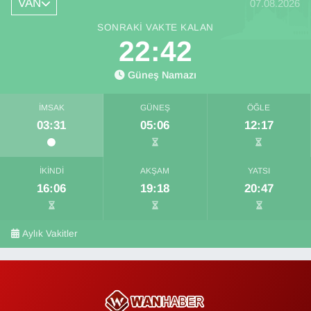
VAN
07.08.2026
SONRAKI VAKTE KALAN
22:42
Güneş Namazı
İMSAK
GÜNEŞ
ÖĞLE
03:31
05:06
12:17
İKINDI
AKŞAM
YATSI
16:06
19:18
20:47
Aylık Vakitler