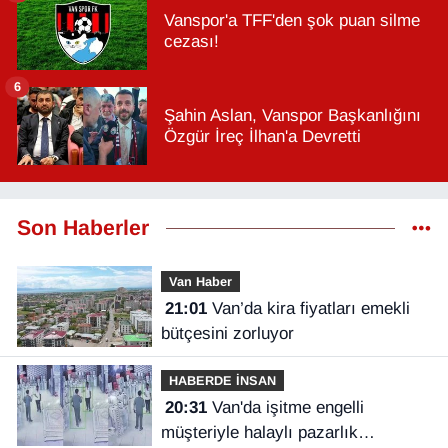
Vanspor'a TFF'den şok puan silme
cezası!
6
Şahin Aslan, Vanspor Başkanlığını
Özgür İreç İlhan'a Devretti
Son Haberler
Van Haber
21:01
Van’da kira fiyatları emekli
bütçesini zorluyor
HABERDE İNSAN
20:31
Van'da işitme engelli
müşteriyle halaylı pazarlık