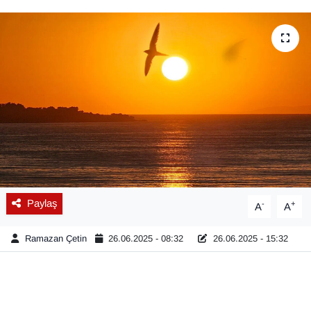
Diğer
DÜNYA
EĞİTİM
EKONOMİ
Eleman
Emlak
Paylaş
-
+
A
A
En çok konuşulanlar
Ramazan Çetin
26.06.2025 - 08:32
26.06.2025 - 15:32
GENEL
Güncel