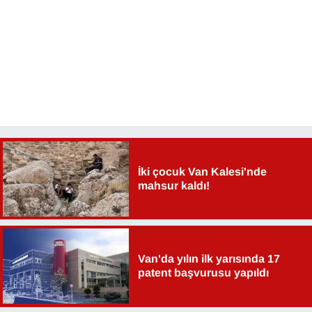
YEREL
İki çocuk Van Kalesi'nde
mahsur kaldı!
Van'da yılın ilk yarısında 17
patent başvurusu yapıldı