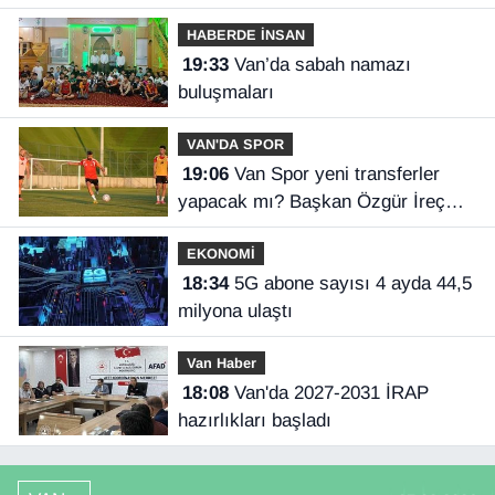
gülümsetti
HABERDE İNSAN
19:33
Van’da sabah namazı
buluşmaları
VAN'DA SPOR
19:06
Van Spor yeni transferler
yapacak mı? Başkan Özgür İreç
İlhan açıkladı
EKONOMİ
18:34
5G abone sayısı 4 ayda 44,5
milyona ulaştı
Van Haber
18:08
Van'da 2027-2031 İRAP
hazırlıkları başladı