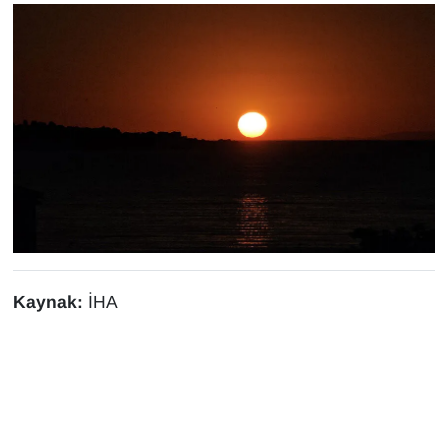
Sinema - TV
SİYASET
SPOR
TEBRİK
TEKNOLOJİ
Turizm
Kaynak:
İHA
VAN'DA SPOR
Vasıta
YAŞAM