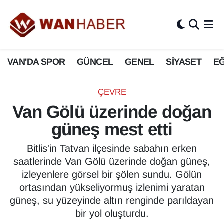
3.SAYFA
Van Nöbetçi Eczaneler
VAN'DA SPOR
GÜNCEL
GENEL
SİYASET
EĞ
ASAYİŞ
Van Hava Durumu
BİLİM VE TEKNOLOJİ
Van Namaz Vakitleri
ÇEVRE
Van Gölü üzerinde doğan
Biyografi
Van Trafik Yoğunluk Haritası
güneş mest etti
Bölge Haberleri
Süper Lig Puan Durumu ve Fikstür
Bitlis'in Tatvan ilçesinde sabahın erken
saatlerinde Van Gölü üzerinde doğan güneş,
ÇEVRE
Tüm Manşetler
izleyenlere görsel bir şölen sundu. Gölün
ortasından yükseliyormuş izlenimi yaratan
Deprem
Son Dakika Haberleri
güneş, su yüzeyinde altın renginde parıldayan
bir yol oluşturdu.
Dernekler, Odalar
Haber Arşivi