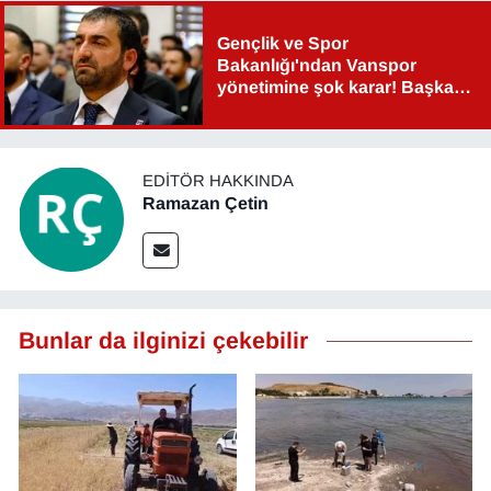
Gençlik ve Spor
Bakanlığı'ndan Vanspor
yönetimine şok karar! Başkan
Şahin Aslan görevden alındı!
EDITÖR HAKKINDA
Ramazan Çetin
Bunlar da ilginizi çekebilir