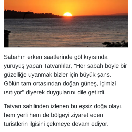
KURDÎ
MAGAZİN
MEDYA
ONE EKONOMİ
Sabahın erken saatlerinde göl kıyısında
POLİTİKA
yürüyüş yapan Tatvanlılar, "Her sabah böyle bir
güzelliğe uyanmak bizler için büyük şans.
Resmi İlanlar
Gölün tam ortasından doğan güneş, içimizi
ısıtıyor" diyerek duygularını dile getirdi.
RÖPORTAJ
Tatvan sahilinden izlenen bu eşsiz doğa olayı,
SAĞLIK
hem yerli hem de bölgeyi ziyaret eden
Seri İlan
turistlerin ilgisini çekmeye devam ediyor.