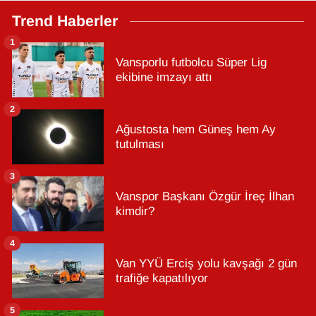
Trend Haberler
1
Vansporlu futbolcu Süper Lig
ekibine imzayı attı
2
Ağustosta hem Güneş hem Ay
tutulması
3
Vanspor Başkanı Özgür İreç İlhan
kimdir?
4
Van YYÜ Erciş yolu kavşağı 2 gün
trafiğe kapatılıyor
5