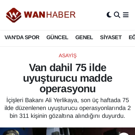
3.SAYFA
Van Nöbetçi Eczaneler
VAN'DA SPOR
GÜNCEL
GENEL
SİYASET
EĞ
ASAYİŞ
Van Hava Durumu
BİLİM VE TEKNOLOJİ
Van Namaz Vakitleri
ASAYİŞ
Van dahil 75 ilde
Biyografi
Van Trafik Yoğunluk Haritası
uyuşturucu madde
Bölge Haberleri
Süper Lig Puan Durumu ve Fikstür
operasyonu
ÇEVRE
Tüm Manşetler
İçişleri Bakanı Ali Yerlikaya, son üç haftada 75
ilde düzenlenen uyuşturucu operasyonlarında 2
Deprem
Son Dakika Haberleri
bin 311 kişinin gözaltına alındığını duyurdu.
Dernekler, Odalar
Haber Arşivi