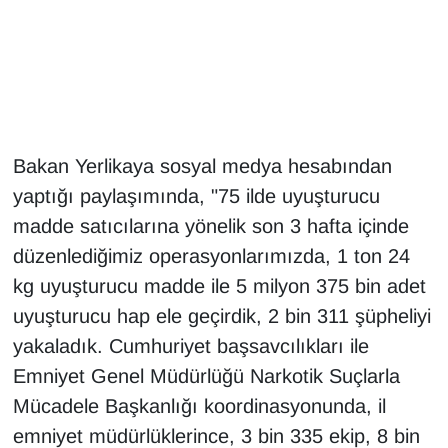
Gündem
Haber
HABERDE İNSAN
Bakan Yerlikaya sosyal medya hesabından
yaptığı paylaşımında, "75 ilde uyuşturucu
İngilizce
madde satıcılarına yönelik son 3 hafta içinde
Kadın
düzenlediğimiz operasyonlarımızda, 1 ton 24
kg uyuşturucu madde ile 5 milyon 375 bin adet
Kamu Alımları
uyuşturucu hap ele geçirdik, 2 bin 311 şüpheliyi
yakaladık. Cumhuriyet başsavcılıkları ile
Kim Kimdir?
Emniyet Genel Müdürlüğü Narkotik Suçlarla
Kültür & Sanat
Mücadele Başkanlığı koordinasyonunda, il
emniyet müdürlüklerince, 3 bin 335 ekip, 8 bin