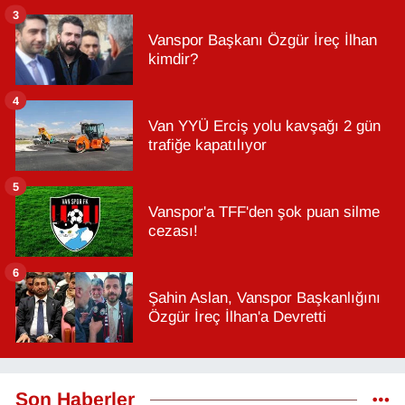
3
Vanspor Başkanı Özgür İreç İlhan
kimdir?
4
Van YYÜ Erciş yolu kavşağı 2 gün
trafiğe kapatılıyor
5
Vanspor'a TFF'den şok puan silme
cezası!
6
Şahin Aslan, Vanspor Başkanlığını
Özgür İreç İlhan'a Devretti
Son Haberler