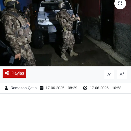
Diğer
DÜNYA
EĞİTİM
EKONOMİ
Eleman
Paylaş
-
+
A
A
Emlak
Ramazan Çetin
17.06.2025 - 08:29
17.06.2025 - 10:58
En çok konuşulanlar
GENEL
Güncel