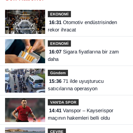
EKONOMİ
16:31
Otomotiv endüstrisinden
rekor ihracat
EKONOMİ
16:07
Sigara fiyatlarına bir zam
daha
Gündem
15:36
71 ilde uyuşturucu
satıcılarına operasyon
VAN'DA SPOR
14:41
Vanspor – Kayserispor
maçının hakemleri belli oldu
ÇEVRE