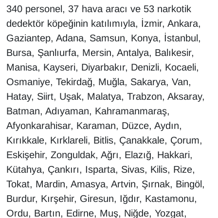
KURDÎ
340 personel, 37 hava aracı ve 53 narkotik
dedektör köpeğinin katılımıyla, İzmir, Ankara,
MAGAZİN
Gaziantep, Adana, Samsun, Konya, İstanbul,
Bursa, Şanlıurfa, Mersin, Antalya, Balıkesir,
MEDYA
Manisa, Kayseri, Diyarbakır, Denizli, Kocaeli,
ONE EKONOMİ
Osmaniye, Tekirdağ, Muğla, Sakarya, Van,
Hatay, Siirt, Uşak, Malatya, Trabzon, Aksaray,
POLİTİKA
Batman, Adıyaman, Kahramanmaraş,
Afyonkarahisar, Karaman, Düzce, Aydın,
Resmi İlanlar
Kırıkkale, Kırklareli, Bitlis, Çanakkale, Çorum,
RÖPORTAJ
Eskişehir, Zonguldak, Ağrı, Elazığ, Hakkari,
Kütahya, Çankırı, Isparta, Sivas, Kilis, Rize,
SAĞLIK
Tokat, Mardin, Amasya, Artvin, Şırnak, Bingöl,
Burdur, Kırşehir, Giresun, Iğdır, Kastamonu,
Seri İlan
Ordu, Bartın, Edirne, Muş, Niğde, Yozgat,