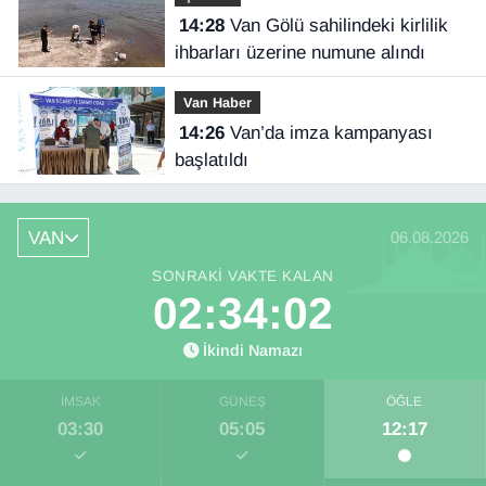
14:28
Van Gölü sahilindeki kirlilik
ihbarları üzerine numune alındı
Van Haber
14:26
Van’da imza kampanyası
başlatıldı
VAN
06.08.2026
SONRAKI VAKTE KALAN
02:34:02
İkindi Namazı
İMSAK
GÜNEŞ
ÖĞLE
03:30
05:05
12:17