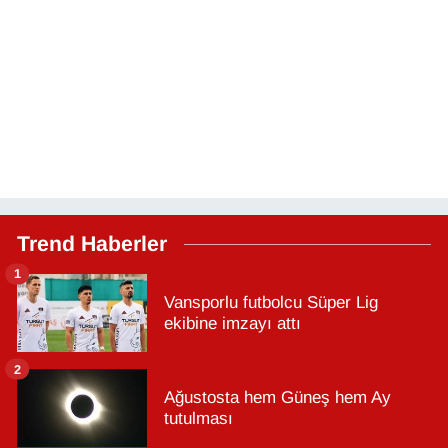
Trend Haberler
1
Vansporlu futbolcu Süper Lig
ekibine imzayı attı
2
Ağustosta hem Güneş hem Ay
tutulması