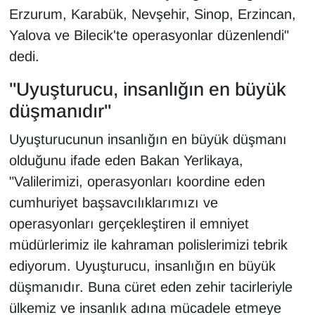
Sinema - TV
Erzurum, Karabük, Nevşehir, Sinop, Erzincan,
Yalova ve Bilecik'te operasyonlar düzenlendi"
SİYASET
dedi.
SPOR
"Uyuşturucu, insanlığın en büyük
düşmanıdır"
TEBRİK
Uyuşturucunun insanlığın en büyük düşmanı
TEKNOLOJİ
olduğunu ifade eden Bakan Yerlikaya,
"Valilerimizi, operasyonları koordine eden
Turizm
cumhuriyet başsavcılıklarımızı ve
operasyonları gerçekleştiren il emniyet
VAN'DA SPOR
müdürlerimiz ile kahraman polislerimizi tebrik
Vasıta
ediyorum. Uyuşturucu, insanlığın en büyük
düşmanıdır. Buna cüret eden zehir tacirleriyle
YAŞAM
ülkemiz ve insanlık adına mücadele etmeye