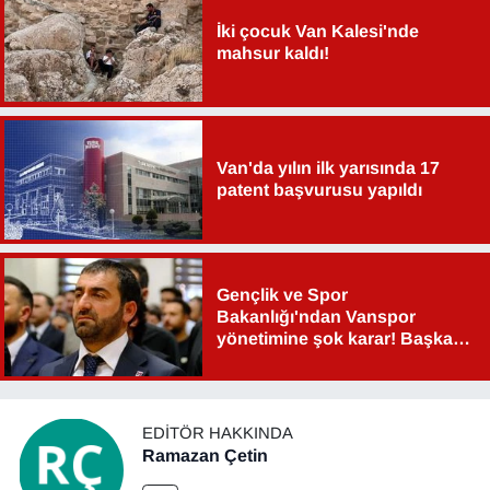
İki çocuk Van Kalesi'nde
mahsur kaldı!
Van'da yılın ilk yarısında 17
patent başvurusu yapıldı
Gençlik ve Spor
Bakanlığı'ndan Vanspor
yönetimine şok karar! Başkan
Şahin Aslan görevden alındı!
EDITÖR HAKKINDA
Ramazan Çetin