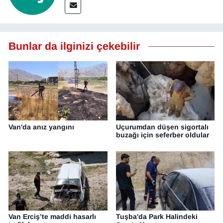
Bunlar da ilginizi çekebilir
Van'da anız yangını
Uçurumdan düşen sigortalı
buzağı için seferber oldular
Van Erciş’te maddi hasarlı
Tuşba'da Park Halindeki