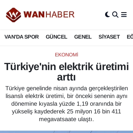
3.SAYFA
Van Nöbetçi Eczaneler
VAN'DA SPOR
GÜNCEL
GENEL
SİYASET
EĞ
ASAYİŞ
Van Hava Durumu
BİLİM VE TEKNOLOJİ
Van Namaz Vakitleri
EKONOMİ
Türkiye'nin elektrik üretimi
Biyografi
Van Trafik Yoğunluk Haritası
arttı
Bölge Haberleri
Süper Lig Puan Durumu ve Fikstür
Türkiye genelinde nisan ayında gerçekleştirilen
lisanslı elektrik üretimi, bir önceki senenin aynı
ÇEVRE
Tüm Manşetler
dönemine kıyasla yüzde 1,19 oranında bir
yükseliş kaydederek 25 milyon 16 bin 411
Deprem
Son Dakika Haberleri
megavatsaate ulaştı.
Dernekler, Odalar
Haber Arşivi