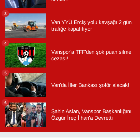
3
Van YYÜ Erciş yolu kavşağı 2 gün
trafiğe kapatılıyor
4
Vanspor'a TFF'den şok puan silme
cezası!
5
Van'da İller Bankası şoför alacak!
6
Şahin Aslan, Vanspor Başkanlığını
Özgür İreç İlhan'a Devretti