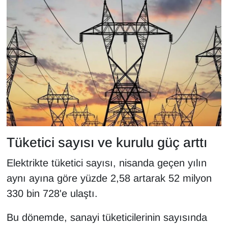
Sinema - TV
SİYASET
SPOR
TEBRİK
TEKNOLOJİ
Turizm
Tüketici sayısı ve kurulu güç arttı
Elektrikte tüketici sayısı, nisanda geçen yılın
VAN'DA SPOR
aynı ayına göre yüzde 2,58 artarak 52 milyon
Vasıta
330 bin 728'e ulaştı.
Bu dönemde, sanayi tüketicilerinin sayısında
YAŞAM