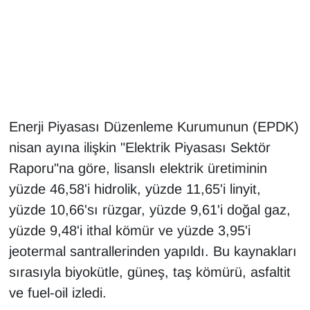
Gündem
Haber
HABERDE İNSAN
Enerji Piyasası Düzenleme Kurumunun (EPDK)
İngilizce
nisan ayına ilişkin "Elektrik Piyasası Sektör
Raporu"na göre, lisanslı elektrik üretiminin
Kadın
yüzde 46,58'i hidrolik, yüzde 11,65'i linyit,
Kamu Alımları
yüzde 10,66'sı rüzgar, yüzde 9,61'i doğal gaz,
yüzde 9,48'i ithal kömür ve yüzde 3,95'i
Kim Kimdir?
jeotermal santrallerinden yapıldı. Bu kaynakları
sırasıyla biyokütle, güneş, taş kömürü, asfaltit
Kültür & Sanat
ve fuel-oil izledi.