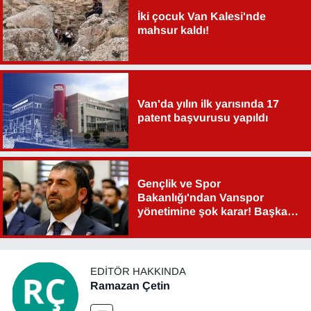
İki çocuk Van Kalesi'nde
mahsur kaldı!
Van'da yılın ilk yarısında 17
patent başvurusu yapıldı
Gençlik ve Spor
Bakanlığı'ndan Vanspor
yönetimine şok karar! Başkan
Şahin Aslan görevden alındı!
EDITÖR HAKKINDA
Ramazan Çetin