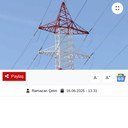
Diğer
DÜNYA
EĞİTİM
EKONOMİ
Eleman
Paylaş
-
+
A
A
Emlak
Ramazan Çetin
16.06.2026 - 13:31
En çok konuşulanlar
GENEL
Güncel