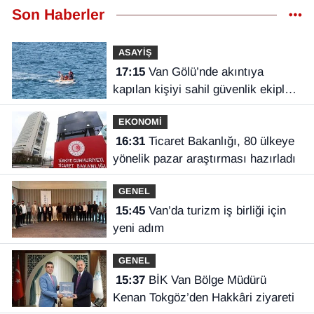
Son Haberler
ASAYİŞ
17:15
Van Gölü’nde akıntıya
kapılan kişiyi sahil güvenlik ekipleri
kurtardı
EKONOMİ
16:31
Ticaret Bakanlığı, 80 ülkeye
yönelik pazar araştırması hazırladı
GENEL
15:45
Van’da turizm iş birliği için
yeni adım
GENEL
15:37
BİK Van Bölge Müdürü
Kenan Tokgöz’den Hakkâri ziyareti