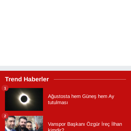
Trend Haberler
1
Ağustosta hem Güneş hem Ay
tutulması
2
Vanspor Başkanı Özgür İreç İlhan
kimdir?