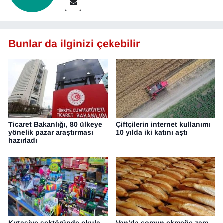
Bunlar da ilginizi çekebilir
Ticaret Bakanlığı, 80 ülkeye
Çiftçilerin internet kullanımı
yönelik pazar araştırması
10 yılda iki katını aştı
hazırladı
Kırtasiye sektöründe okula
Van’da somun ekmeğe zam