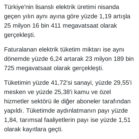
KURDÎ
Türkiye'nin lisanslı elektrik üretimi nisanda
geçen yılın aynı ayına göre yüzde 1,19 artışla
MAGAZİN
25 milyon 16 bin 411 megavatsaat olarak
MEDYA
gerçekleşti.
Faturalanan elektrik tüketim miktarı ise aynı
ONE EKONOMİ
dönemde yüzde 6,24 artarak 23 milyon 189 bin
POLİTİKA
725 megavatsaat olarak gerçekleşti.
Resmi İlanlar
Tüketimin yüzde 41,72'si sanayi, yüzde 29,55'i
mesken ve yüzde 25,38'i kamu ve özel
RÖPORTAJ
hizmetler sektörü ile diğer aboneler tarafından
yapıldı. Tüketimde aydınlatmanın payı yüzde
SAĞLIK
1,84, tarımsal faaliyetlerin payı ise yüzde 1,51
Seri İlan
olarak kayıtlara geçti.