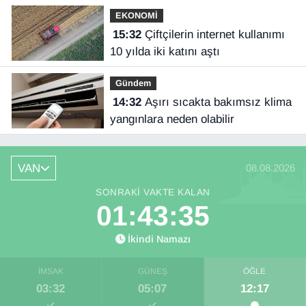
EKONOMİ
15:32
Çiftçilerin internet kullanımı
10 yılda iki katını aştı
Gündem
14:32
Aşırı sıcakta bakımsız klima
yangınlara neden olabilir
VAN
08.08.2026
SONRAKI VAKTE KALAN
01:43:34
İkindi Namazı
İMSAK
GÜNEŞ
ÖĞLE
03:32
05:07
12:17