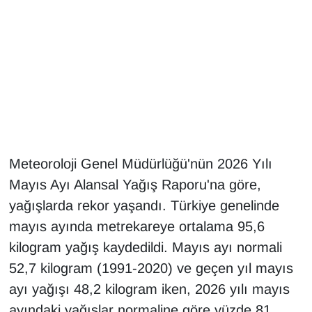
Gündem
Haber
HABERDE İNSAN
İngilizce
Meteoroloji Genel Müdürlüğü'nün 2026 Yılı
Kadın
Mayıs Ayı Alansal Yağış Raporu'na göre,
yağışlarda rekor yaşandı. Türkiye genelinde
Kamu Alımları
mayıs ayında metrekareye ortalama 95,6
Kim Kimdir?
kilogram yağış kaydedildi. Mayıs ayı normali
52,7 kilogram (1991-2020) ve geçen yıl mayıs
Kültür & Sanat
ayı yağışı 48,2 kilogram iken, 2026 yılı mayıs
ayındaki yağışlar normaline göre yüzde 81,