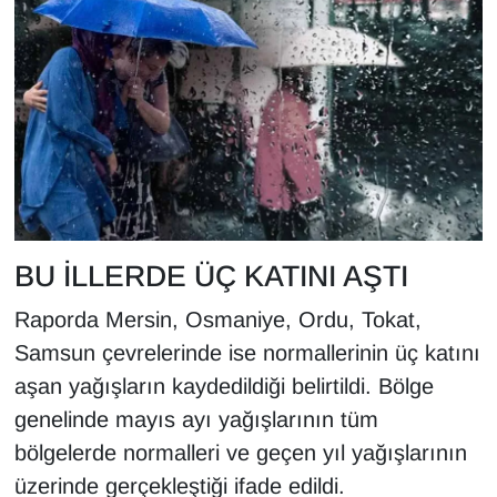
Sinema - TV
SİYASET
SPOR
TEBRİK
TEKNOLOJİ
BU İLLERDE ÜÇ KATINI AŞTI
Turizm
Raporda Mersin, Osmaniye, Ordu, Tokat,
Samsun çevrelerinde ise normallerinin üç katını
VAN'DA SPOR
aşan yağışların kaydedildiği belirtildi. Bölge
Vasıta
genelinde mayıs ayı yağışlarının tüm
bölgelerde normalleri ve geçen yıl yağışlarının
YAŞAM
üzerinde gerçekleştiği ifade edildi.