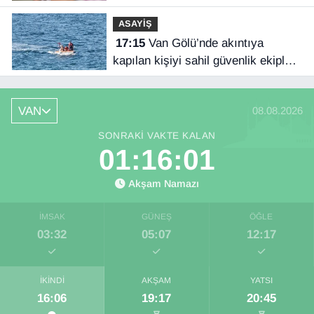
ASAYİŞ
17:15
Van Gölü’nde akıntıya
kapılan kişiyi sahil güvenlik ekipleri
kurtardı
VAN
08.08.2026
SONRAKI VAKTE KALAN
01:16:00
Akşam Namazı
İMSAK
GÜNEŞ
ÖĞLE
03:32
05:07
12:17
İKINDI
AKŞAM
YATSI
16:06
19:17
20:45