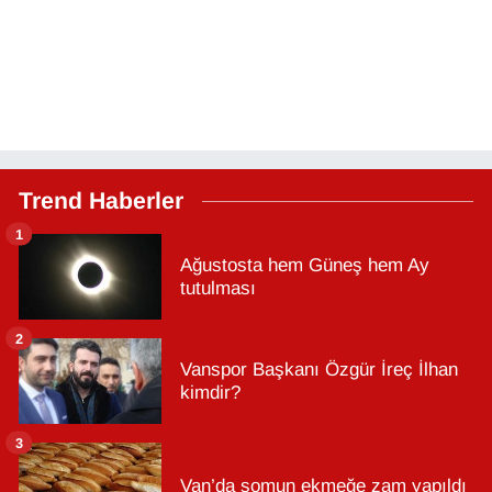
Trend Haberler
1
Ağustosta hem Güneş hem Ay
tutulması
2
Vanspor Başkanı Özgür İreç İlhan
kimdir?
3
Van’da somun ekmeğe zam yapıldı