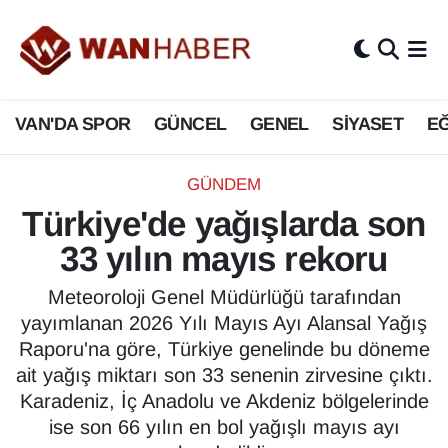
3.SAYFA
Van Nöbetçi Eczaneler
VAN'DA SPOR
GÜNCEL
GENEL
SİYASET
EĞ
ASAYİŞ
Van Hava Durumu
BİLİM VE TEKNOLOJİ
Van Namaz Vakitleri
GÜNDEM
Türkiye'de yağışlarda son
Biyografi
Van Trafik Yoğunluk Haritası
33 yılın mayıs rekoru
Bölge Haberleri
Süper Lig Puan Durumu ve Fikstür
Meteoroloji Genel Müdürlüğü tarafından
yayımlanan 2026 Yılı Mayıs Ayı Alansal Yağış
ÇEVRE
Tüm Manşetler
Raporu'na göre, Türkiye genelinde bu döneme
ait yağış miktarı son 33 senenin zirvesine çıktı.
Deprem
Son Dakika Haberleri
Karadeniz, İç Anadolu ve Akdeniz bölgelerinde
ise son 66 yılın en bol yağışlı mayıs ayı
Dernekler, Odalar
Haber Arşivi