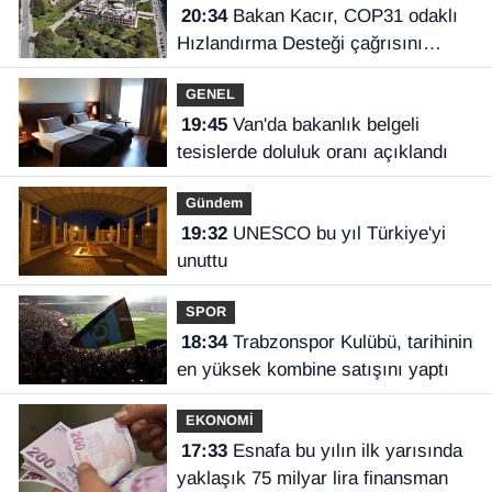
20:34
Bakan Kacır, COP31 odaklı
Hızlandırma Desteği çağrısını
açıkladı
GENEL
19:45
Van'da bakanlık belgeli
tesislerde doluluk oranı açıklandı
Gündem
19:32
UNESCO bu yıl Türkiye'yi
unuttu
SPOR
18:34
Trabzonspor Kulübü, tarihinin
en yüksek kombine satışını yaptı
EKONOMİ
17:33
Esnafa bu yılın ilk yarısında
yaklaşık 75 milyar lira finansman