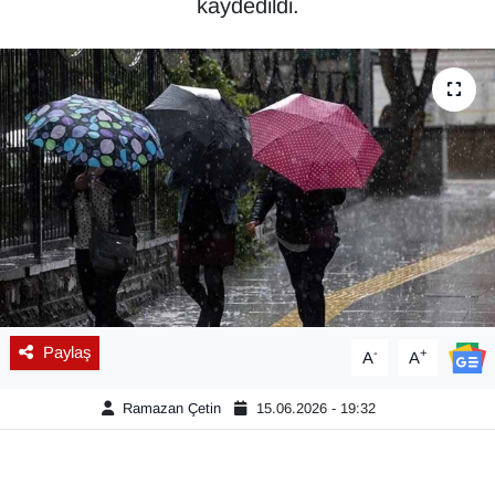
kaydedildi.
Diğer
DÜNYA
EĞİTİM
EKONOMİ
Eleman
Emlak
Paylaş
-
+
A
A
En çok konuşulanlar
Ramazan Çetin
15.06.2026 - 19:32
GENEL
Güncel