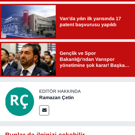
Van'da yılın ilk yarısında 17
patent başvurusu yapıldı
Gençlik ve Spor
Bakanlığı'ndan Vanspor
yönetimine şok karar! Başkan
Şahin Aslan görevden alındı!
EDITÖR HAKKINDA
Ramazan Çetin