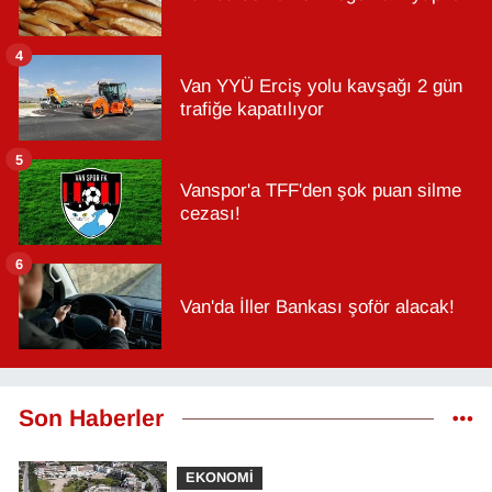
4
Van YYÜ Erciş yolu kavşağı 2 gün
trafiğe kapatılıyor
5
Vanspor'a TFF'den şok puan silme
cezası!
6
Van'da İller Bankası şoför alacak!
Son Haberler
EKONOMİ