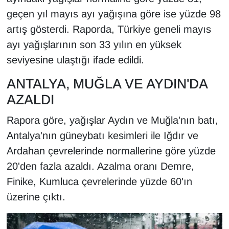
KURDÎ
geçen yıl mayıs ayı yağışına göre ise yüzde 98
artış gösterdi. Raporda, Türkiye geneli mayıs
MAGAZİN
ayı yağışlarının son 33 yılın en yüksek
MEDYA
seviyesine ulaştığı ifade edildi.
ANTALYA, MUĞLA VE AYDIN'DA
ONE EKONOMİ
AZALDI
POLİTİKA
Rapora göre, yağışlar Aydın ve Muğla'nın batı,
Resmi İlanlar
Antalya'nın güneybatı kesimleri ile Iğdır ve
Ardahan çevrelerinde normallerine göre yüzde
RÖPORTAJ
20'den fazla azaldı. Azalma oranı Demre,
Finike, Kumluca çevrelerinde yüzde 60'ın
SAĞLIK
üzerine çıktı.
Seri İlan