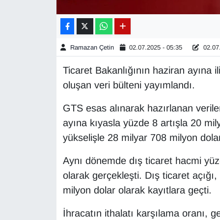
Gündem
Haber
Ramazan Çetin
02.07.2025 - 05:35
02.07.
Ticaret Bakanlığının haziran ayına iliş
HABERDE İNSAN
oluşan veri bülteni yayımlandı.
İngilizce
GTS esas alınarak hazırlanan verile
ayına kıyasla yüzde 8 artışla 20 mil
Kadın
yükselişle 28 milyar 708 milyon dola
Kamu Alımları
Aynı dönemde dış ticaret hacmi yüzd
Kim Kimdir?
olarak gerçekleşti. Dış ticaret açığ
milyon dolar olarak kayıtlara geçti.
Kültür & Sanat
İhracatın ithalatı karşılama oranı, 