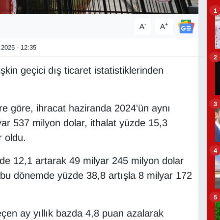
1
-
+
A
A
2025 - 12:35
2
kin geçici dış ticaret istatistiklerinden
3
re göre, ihracat haziranda 2024'ün aynı
yar 537 milyon dolar, ithalat yüzde 15,3
r oldu.
4
e 12,1 artarak 49 milyar 245 milyon dolar
ı, bu dönemde yüzde 38,8 artışla 8 milyar 172
5
geçen ay yıllık bazda 4,8 puan azalarak