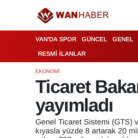
3.SAYFA
Van Nöbetçi Eczaneler
VAN'DA SPOR
GÜNCEL
GENEL
ASAYİŞ
Van Hava Durumu
RESMİ İLANLAR
BİLİM VE TEKNOLOJİ
Van Namaz Vakitleri
Biyografi
Van Trafik Yoğunluk Haritası
EKONOMİ
Ticaret Bakan
Bölge Haberleri
Süper Lig Puan Durumu ve Fikstür
yayımladı
ÇEVRE
Tüm Manşetler
Deprem
Son Dakika Haberleri
Genel Ticaret Sistemi (GTS) v
kıyasla yüzde 8 artarak 20 mil
Dernekler, Odalar
Haber Arşivi