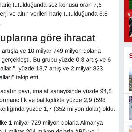
i hariç tutulduğunda söz konusu oran 7,6
ji ve altın verileri hariç tutulduğunda 6,8
6
.
ruplarına göre ihracat
artışla ve 10 milyar 749 milyon dolarla
gerçekleşti. Bu grubu yüzde 0,3 artış ve 6
alları", yüzde 13,7 artış ve 2 milyar 823
arı" takip etti.
acatın payı, imalat sanayisinde yüzde 94,8
 ormancılık ve balıkçılıkta yüzde 2,9 (598
kçılığında yüzde 1,7 (352 milyon dolar) oldu.
ülke 1 milyar 729 milyon dolarla Almanya
n 1 milyar 204 milyon dolarla ABD ve 1