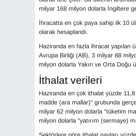
Sinema - TV
milyar 168 milyon dolarla İngiltere ge
SİYASET
İhracatta en çok paya sahip ilk 10 ü
olarak hesaplandı.
SPOR
Haziranda en fazla ihracat yapılan ü
TEBRİK
Avrupa Birliği (AB), 3 milyar 88 mily
milyon dolarla Yakın ve Orta Doğu ülk
TEKNOLOJİ
İthalat verileri
Turizm
Haziranda en çok ithalat yüzde 11,8
VAN'DA SPOR
madde (ara mallar)" grubunda gerçekl
milyar 62 milyon dolarla "tüketim mal
Vasıta
milyon dolarla "yatırım (sermaye) mal
YAŞAM
Sektörlere göre ithalat payları yüzd