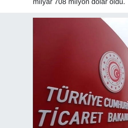
milyar 708 milyon dolar oldu.
Diğer
DÜNYA
EĞİTİM
EKONOMİ
Eleman
Emlak
En çok konuşulanlar
GENEL
Güncel