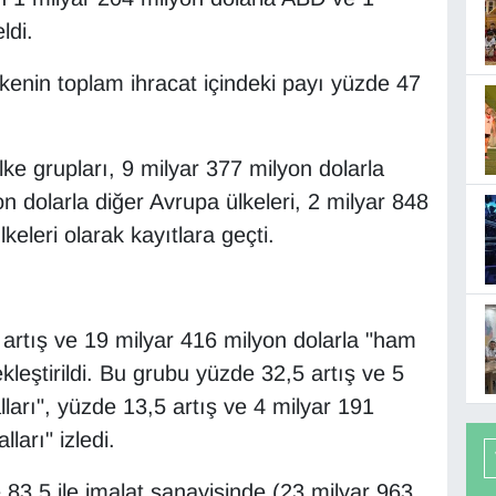
ldi.
lkenin toplam ihracat içindeki payı yüzde 47
lke grupları, 9 milyar 377 milyon dolarla
on dolarla diğer Avrupa ülkeleri, 2 milyar 848
eleri olarak kayıtlara geçti.
 artış ve 19 milyar 416 milyon dolarla "ham
eştirildi. Bu grubu yüzde 32,5 artış ve 5
ları", yüzde 13,5 artış ve 4 milyar 191
ları" izledi.
e 83,5 ile imalat sanayisinde (23 milyar 963