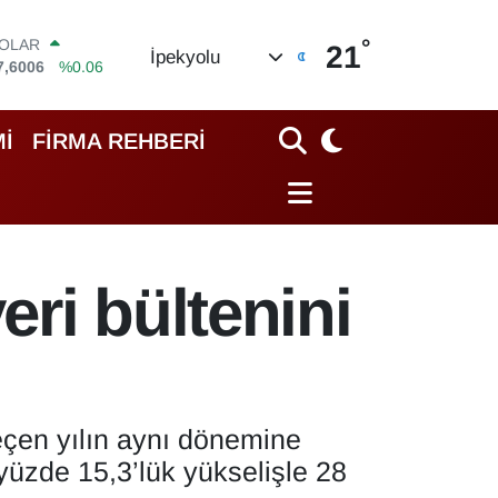
°
OLAR
21
İpekyolu
7,6006
%0.06
URO
5,0250
%0.02
TERLİN
İ
FİRMA REHBERİ
4,2398
%0.2
RAM ALTIN
500.87
%0.12
İST100
3.799
%70
ITCOIN
eri bültenini
4.643,95
%0.16
eçen yılın aynı dönemine
 yüzde 15,3’lük yükselişle 28