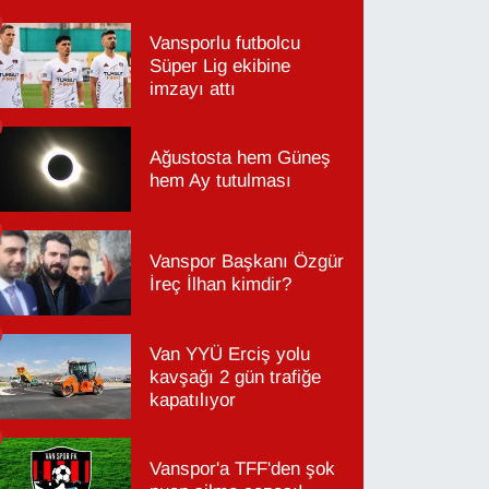
Vansporlu futbolcu
Süper Lig ekibine
imzayı attı
Ağustosta hem Güneş
hem Ay tutulması
Vanspor Başkanı Özgür
İreç İlhan kimdir?
Van YYÜ Erciş yolu
kavşağı 2 gün trafiğe
kapatılıyor
Vanspor'a TFF'den şok