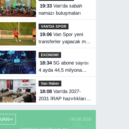
19:33
Van’da sabah
namazı buluşmaları
VAN'DA SPOR
19:06
Van Spor yeni
transferler yapacak mı?
Başkan Özgür İreç İlhan
EKONOMİ
açıkladı
18:34
5G abone sayısı
4 ayda 44,5 milyona
ulaştı
Van Haber
18:08
Van'da 2027-
2031 İRAP hazırlıkları
başladı
VAN
06.08.2026