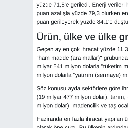
KURDÎ
yüzde 71,5'e geriledi. Enerji veriler
puan azalışla yüzde 79,3 olurken ener
MAGAZİN
puan gerileyerek yüzde 84,1'e düştü
MEDYA
Ürün, ülke ve ülke g
ONE EKONOMİ
Geçen ay en çok ihracat yüzde 11,3 
"ham madde (ara mallar)" grubunda 
POLİTİKA
milyar 541 milyon dolarla "tüketim m
milyon dolarla "yatırım (sermaye) mall
Resmi İlanlar
Söz konusu ayda sektörlere göre ihr
RÖPORTAJ
(19 milyar 477 milyon dolar), tarım,
SAĞLIK
milyon dolar), madencilik ve taş oca
Haziranda en fazla ihracat yapılan 
Seri İlan
olarak öne çıktı. Bu ülkenin ardında