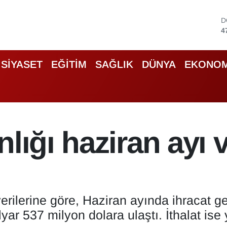
D
4
E
5
S
SİYASET
EĞİTİM
SAĞLIK
DÜNYA
EKONOM
6
G
6
B
1
B
lığı haziran ayı v
6
erilerine göre, Haziran ayında ihracat g
yar 537 milyon dolara ulaştı. İthalat ise