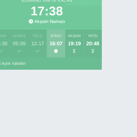
SONRAKI VAKTE KALAN
17:36
Akşam Namazı
SAK
GÜNEŞ
ÖĞLE
İKINDI
AKŞAM
YATSI
:30
05:05
12:17
16:07
19:19
20:48
Aylık Vakitler