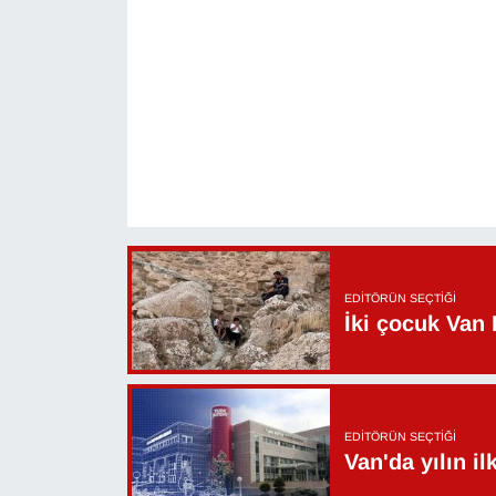
EDITÖRÜN SEÇTIĞI
İki çocuk Van 
EDITÖRÜN SEÇTIĞI
Van'da yılın i