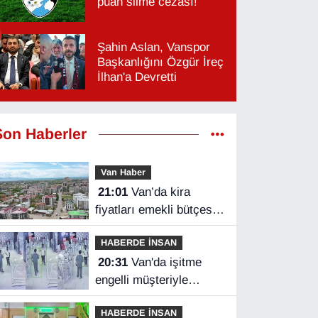
puan silme cezası!
Şahin Aslan, Vanspor
Başkanlığını Özgür İreç
İlhan'a Devretti
Son Haberler
Van Haber
21:01
Van’da kira
fiyatları emekli bütçesini
zorluyor
HABERDE İNSAN
20:31
Van'da işitme
engelli müşteriyle
halaylı pazarlık
HABERDE İNSAN
gülümsetti