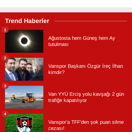
Trend Haberler
1
Ağustosta hem Güneş hem Ay
tutulması
2
Vanspor Başkanı Özgür İreç İlhan
kimdir?
3
Van YYÜ Erciş yolu kavşağı 2 gün
trafiğe kapatılıyor
4
Vanspor'a TFF'den şok puan silme
cezası!