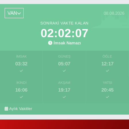
VAN
08.08.2026
SONRAKI VAKTE KALAN
02:02:07
İmsak Namazı
İMSAK
GÜNEŞ
ÖĞLE
03:32
05:07
12:17
İKINDI
AKŞAM
YATSI
16:06
19:17
20:45
Aylık Vakitler