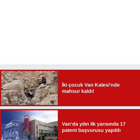
Sinema - TV
SİYASET
SPOR
TEBRİK
TEKNOLOJİ
İki çocuk Van Kalesi'nde
Turizm
mahsur kaldı!
VAN'DA SPOR
Vasıta
Van'da yılın ilk yarısında 17
patent başvurusu yapıldı
YAŞAM