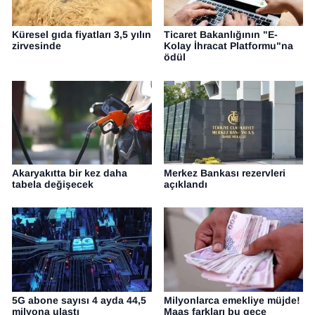
Küresel gıda fiyatları 3,5 yılın
Ticaret Bakanlığının "E-
zirvesinde
Kolay İhracat Platformu"na
ödül
Akaryakıtta bir kez daha
Merkez Bankası rezervleri
tabela değişecek
açıklandı
5G abone sayısı 4 ayda 44,5
Milyonlarca emekliye müjde!
milyona ulaştı
Maaş farkları bu gece