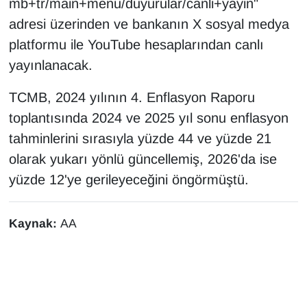
mb+tr/main+menu/duyurular/canli+yayin"
KURDÎ
adresi üzerinden ve bankanın X sosyal medya
MAGAZİN
platformu ile YouTube hesaplarından canlı
yayınlanacak.
MEDYA
TCMB, 2024 yılının 4. Enflasyon Raporu
ONE EKONOMİ
toplantısında 2024 ve 2025 yıl sonu enflasyon
tahminlerini sırasıyla yüzde 44 ve yüzde 21
POLİTİKA
olarak yukarı yönlü güncellemiş, 2026'da ise
yüzde 12'ye gerileyeceğini öngörmüştü.
Resmi İlanlar
RÖPORTAJ
Kaynak:
AA
SAĞLIK
Seri İlan