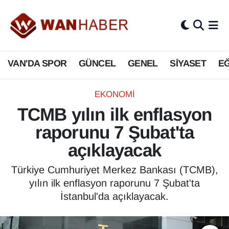
3.SAYFA
Van Nöbetçi Eczaneler
VAN'DA SPOR
GÜNCEL
GENEL
SİYASET
EĞ
ASAYİŞ
Van Hava Durumu
BİLİM VE TEKNOLOJİ
Van Namaz Vakitleri
EKONOMİ
TCMB yılın ilk enflasyon
Biyografi
Van Trafik Yoğunluk Haritası
raporunu 7 Şubat'ta
Bölge Haberleri
Süper Lig Puan Durumu ve Fikstür
açıklayacak
ÇEVRE
Tüm Manşetler
Türkiye Cumhuriyet Merkez Bankası (TCMB),
yılın ilk enflasyon raporunu 7 Şubat'ta
Deprem
Son Dakika Haberleri
İstanbul'da açıklayacak.
Dernekler, Odalar
Haber Arşivi