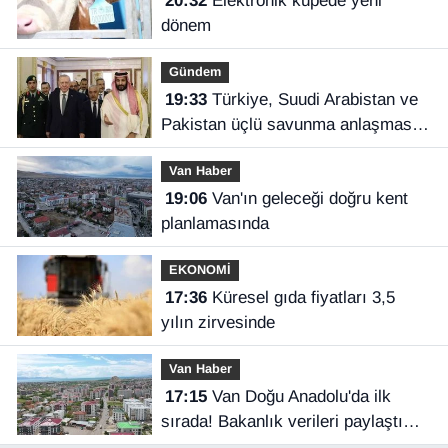
20:32
Elektronik küpede yeni
dönem
Gündem
19:33
Türkiye, Suudi Arabistan ve
Pakistan üçlü savunma anlaşması
imzaladı
Van Haber
19:06
Van'ın geleceği doğru kent
planlamasında
EKONOMİ
17:36
Küresel gıda fiyatları 3,5
yılın zirvesinde
Van Haber
17:15
Van Doğu Anadolu'da ilk
sırada! Bakanlık verileri paylaştı…