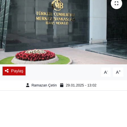
Diğer
DÜNYA
EĞİTİM
EKONOMİ
Eleman
Paylaş
-
+
A
A
Emlak
Ramazan Çetin
29.01.2025 - 13:02
En çok konuşulanlar
GENEL
Güncel