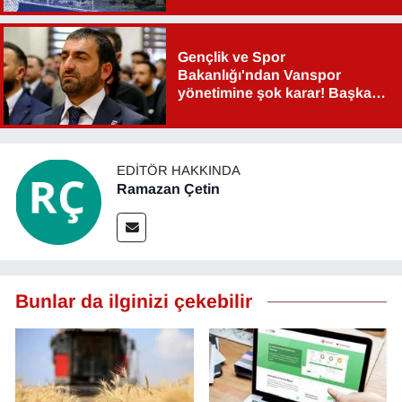
YEREL
Gençlik ve Spor
Bakanlığı'ndan Vanspor
yönetimine şok karar! Başkan
Şahin Aslan görevden alındı!
EDITÖR HAKKINDA
Ramazan Çetin
Bunlar da ilginizi çekebilir