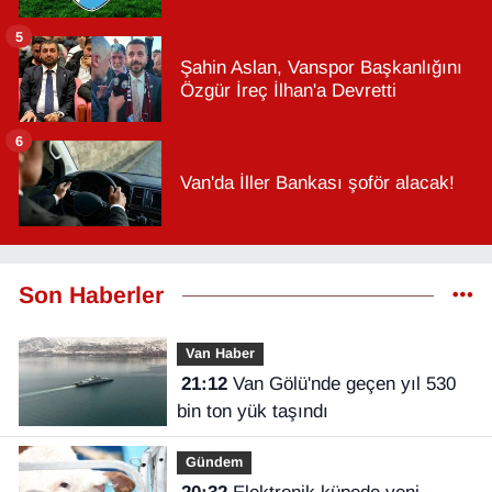
5
Şahin Aslan, Vanspor Başkanlığını
Özgür İreç İlhan'a Devretti
6
Van'da İller Bankası şoför alacak!
Son Haberler
Van Haber
21:12
Van Gölü'nde geçen yıl 530
bin ton yük taşındı
Gündem