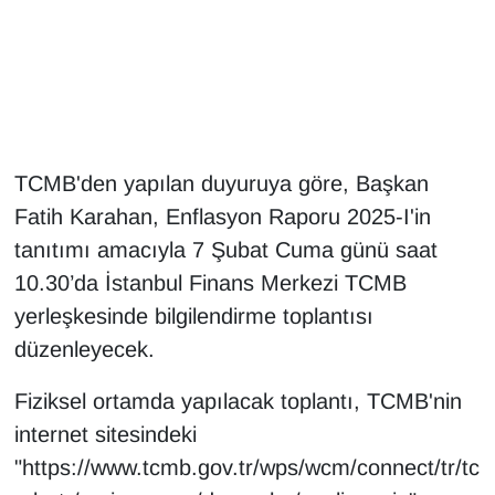
Gündem
Haber
HABERDE İNSAN
TCMB'den yapılan duyuruya göre, Başkan
Fatih Karahan, Enflasyon Raporu 2025-I'in
İngilizce
tanıtımı amacıyla 7 Şubat Cuma günü saat
Kadın
10.30’da İstanbul Finans Merkezi TCMB
yerleşkesinde bilgilendirme toplantısı
Kamu Alımları
düzenleyecek.
Kim Kimdir?
Fiziksel ortamda yapılacak toplantı, TCMB'nin
internet sitesindeki
Kültür & Sanat
"https://www.tcmb.gov.tr/wps/wcm/connect/tr/tc