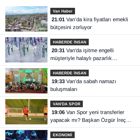
Van Haber
21:01
Van’da kira fiyatları emekli
bütçesini zorluyor
HABERDE İNSAN
20:31
Van'da işitme engelli
müşteriyle halaylı pazarlık
gülümsetti
HABERDE İNSAN
19:33
Van’da sabah namazı
buluşmaları
VAN'DA SPOR
19:06
Van Spor yeni transferler
yapacak mı? Başkan Özgür İreç
İlhan açıkladı
EKONOMİ