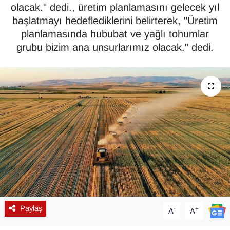
olacak." dedi., üretim planlamasını gelecek yıl
Diğer
başlatmayı hedeflediklerini belirterek, "Üretim
planlamasında hububat ve yağlı tohumlar
DÜNYA
grubu bizim ana unsurlarımız olacak." dedi.
EĞİTİM
EKONOMİ
Eleman
Emlak
En çok konuşulanlar
GENEL
Paylaş
-
+
A
A
Güncel