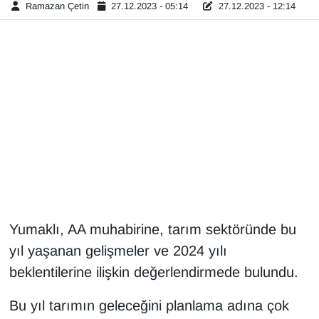
Ramazan Çetin
27.12.2023 - 05:14
27.12.2023 - 12:14
Gündem
Haber
HABERDE İNSAN
İngilizce
Kadın
Kamu Alımları
Yumaklı, AA muhabirine, tarım sektöründe bu
yıl yaşanan gelişmeler ve 2024 yılı
Kim Kimdir?
beklentilerine ilişkin değerlendirmede bulundu.
Kültür & Sanat
Bu yıl tarımın geleceğini planlama adına çok