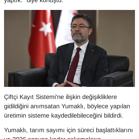
yaptık." diye konuştu.
Sinema - TV
SİYASET
SPOR
TEBRİK
TEKNOLOJİ
Turizm
Çiftçi Kayıt Sistemi'ne ilişkin değişikliklere
VAN'DA SPOR
gidildiğini anımsatan Yumaklı, böylece yapılan
üretimin sisteme kaydedilebileceğini bildirdi.
Vasıta
Yumaklı, tarım sayımı için süreci başlattıklarını
YAŞAM