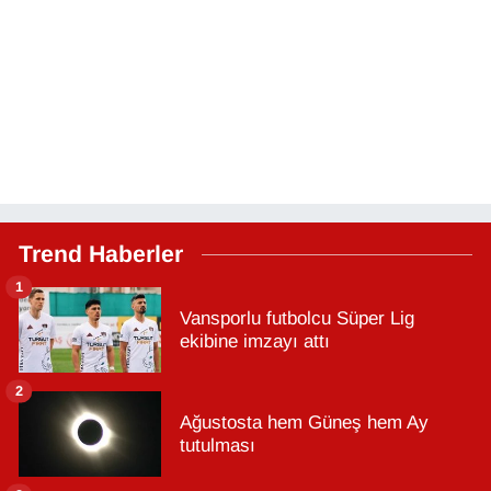
Trend Haberler
1
Vansporlu futbolcu Süper Lig
ekibine imzayı attı
2
Ağustosta hem Güneş hem Ay
tutulması