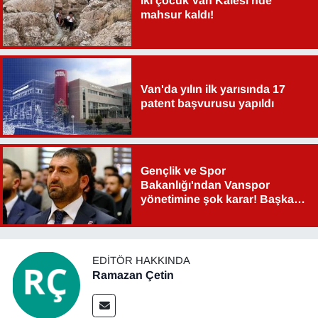
İki çocuk Van Kalesi'nde
mahsur kaldı!
Van'da yılın ilk yarısında 17
patent başvurusu yapıldı
Gençlik ve Spor
Bakanlığı'ndan Vanspor
yönetimine şok karar! Başkan
Şahin Aslan görevden alındı!
EDITÖR HAKKINDA
Ramazan Çetin