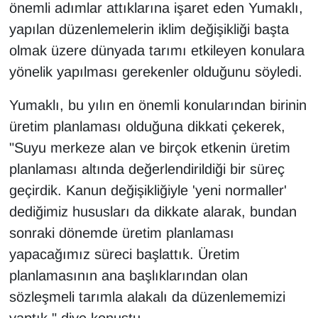
KURDÎ
önemli adımlar attıklarına işaret eden Yumaklı,
yapılan düzenlemelerin iklim değişikliği başta
MAGAZİN
olmak üzere dünyada tarımı etkileyen konulara
yönelik yapılması gerekenler olduğunu söyledi.
MEDYA
Yumaklı, bu yılın en önemli konularından birinin
ONE EKONOMİ
üretim planlaması olduğuna dikkati çekerek,
"Suyu merkeze alan ve birçok etkenin üretim
POLİTİKA
planlaması altında değerlendirildiği bir süreç
Resmi İlanlar
geçirdik. Kanun değişikliğiyle 'yeni normaller'
dediğimiz hususları da dikkate alarak, bundan
RÖPORTAJ
sonraki dönemde üretim planlaması
yapacağımız süreci başlattık. Üretim
SAĞLIK
planlamasının ana başlıklarından olan
Seri İlan
sözleşmeli tarımla alakalı da düzenlememizi