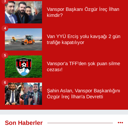
3
Vanspor Başkanı Özgür İreç İlhan
kimdir?
4
Van YYÜ Erciş yolu kavşağı 2 gün
trafiğe kapatılıyor
5
Vanspor'a TFF'den şok puan silme
cezası!
6
Şahin Aslan, Vanspor Başkanlığını
Özgür İreç İlhan'a Devretti
Son Haberler