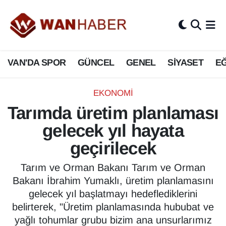
3.SAYFA
Van Nöbetçi Eczaneler
VAN'DA SPOR
GÜNCEL
GENEL
SİYASET
EĞ
ASAYİŞ
Van Hava Durumu
BİLİM VE TEKNOLOJİ
Van Namaz Vakitleri
EKONOMİ
Tarımda üretim planlaması
Biyografi
Van Trafik Yoğunluk Haritası
gelecek yıl hayata
Bölge Haberleri
Süper Lig Puan Durumu ve Fikstür
geçirilecek
ÇEVRE
Tüm Manşetler
Tarım ve Orman Bakanı Tarım ve Orman
Bakanı İbrahim Yumaklı, üretim planlamasını
Deprem
Son Dakika Haberleri
gelecek yıl başlatmayı hedeflediklerini
belirterek, "Üretim planlamasında hububat ve
Dernekler, Odalar
Haber Arşivi
yağlı tohumlar grubu bizim ana unsurlarımız