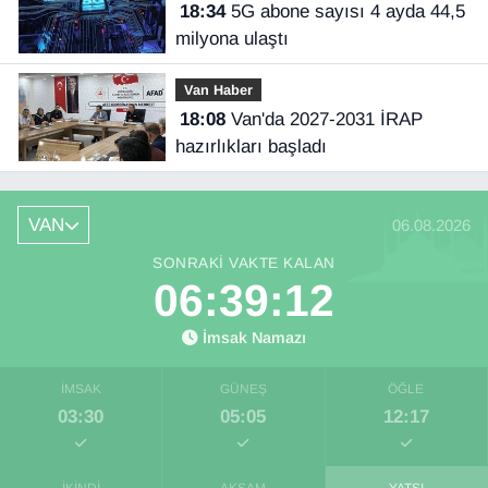
18:34
5G abone sayısı 4 ayda 44,5
milyona ulaştı
Van Haber
18:08
Van'da 2027-2031 İRAP
hazırlıkları başladı
VAN
06.08.2026
SONRAKI VAKTE KALAN
06:39:11
İmsak Namazı
İMSAK
GÜNEŞ
ÖĞLE
03:30
05:05
12:17