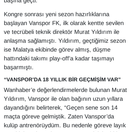
başına geçti.
KURDÎ
Kongre sonrası yeni sezon hazırlıklarına
MAGAZİN
başlayan Vanspor FK, ilk olarak kentte sevilen
ve tecrübeli teknik direktör Murat Yıldırım ile
MEDYA
anlaşma sağlamıştı. Yıldırım, geçtiğimiz sezon
ONE EKONOMİ
ise Malatya ekibinde görev almış, düşme
hattındaki takımı play-off’a kadar taşımayı
POLİTİKA
başarmıştı.
Resmi İlanlar
“VANSPOR’DA 18 YILLIK BİR GEÇMİŞİM VAR”
Wanhaber’e değerlendirmelerde bulunan Murat
RÖPORTAJ
Yıldırım, Vanspor ile olan bağının uzun yıllara
dayandığını belirterek, “Geçen sene son 14
SAĞLIK
maçta göreve gelmiştik. Zaten Vanspor’da
Seri İlan
kulüp antrenörüydüm. Bu nedenle göreve layık