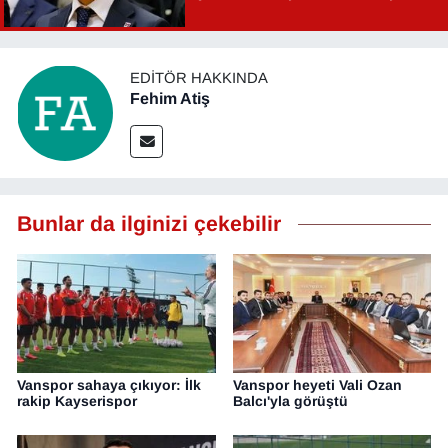
Şahin Aslan görevden alındı!
EDITÖR HAKKINDA
Fehim Atiş
Bunlar da ilginizi çekebilir
Vanspor sahaya çıkıyor: İlk
Vanspor heyeti Vali Ozan
rakip Kayserispor
Balcı'yla görüştü