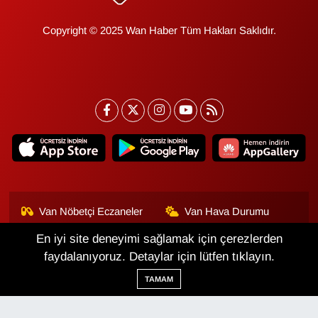
Copyright © 2025 Wan Haber Tüm Hakları Saklıdır.
Van Nöbetçi Eczaneler
Van Hava Durumu
En iyi site deneyimi sağlamak için çerezlerden
Van Namaz Vakitleri
Van Trafik Yoğunluk
Haritası
faydalanıyoruz. Detaylar için lütfen tıklayın.
TAMAM
Puan Durumu ve Fikstür
Tüm Manşetler
Son Dakika Haberleri
Haber Arşivi