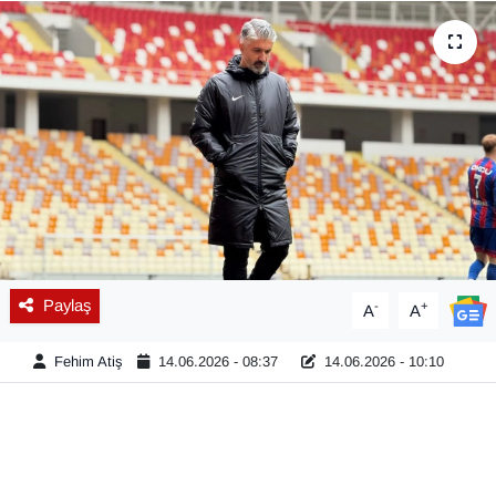
Diğer
DÜNYA
EĞİTİM
EKONOMİ
Eleman
Paylaş
-
+
A
A
Emlak
Fehim Atiş
14.06.2026 - 08:37
14.06.2026 - 10:10
En çok konuşulanlar
GENEL
Güncel