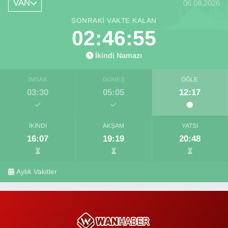
VAN
06.08.2026
SONRAKI VAKTE KALAN
02:46:55
İkindi Namazı
İMSAK
GÜNEŞ
ÖĞLE
03:30
05:05
12:17
İKINDI
AKŞAM
YATSI
16:07
19:19
20:48
Aylık Vakitler