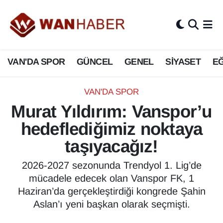
3.SAYFA
Van Nöbetçi Eczaneler
VAN'DA SPOR
GÜNCEL
GENEL
SİYASET
EĞ
ASAYİŞ
Van Hava Durumu
BİLİM VE TEKNOLOJİ
Van Namaz Vakitleri
VAN'DA SPOR
Murat Yıldırım: Vanspor’u
Biyografi
Van Trafik Yoğunluk Haritası
hedeflediğimiz noktaya
Bölge Haberleri
Süper Lig Puan Durumu ve Fikstür
taşıyacağız!
ÇEVRE
Tüm Manşetler
2026-2027 sezonunda Trendyol 1. Lig’de
mücadele edecek olan Vanspor FK, 1
Deprem
Son Dakika Haberleri
Haziran’da gerçekleştirdiği kongrede Şahin
Aslan’ı yeni başkan olarak seçmişti.
Dernekler, Odalar
Haber Arşivi