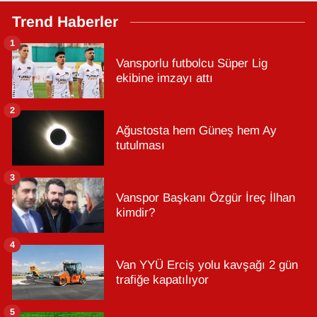
Trend Haberler
1
Vansporlu futbolcu Süper Lig
ekibine imzayı attı
2
Ağustosta hem Güneş hem Ay
tutulması
3
Vanspor Başkanı Özgür İreç İlhan
kimdir?
4
Van YYÜ Erciş yolu kavşağı 2 gün
trafiğe kapatılıyor
5