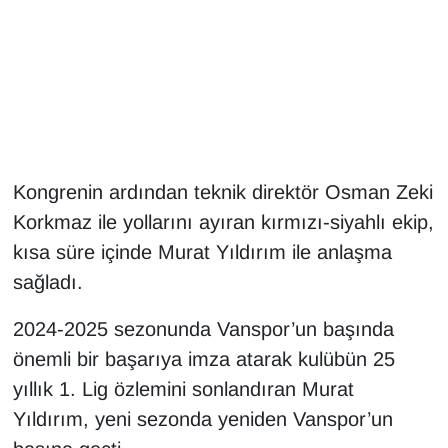
Gündem
Haber
HABERDE İNSAN
Kongrenin ardından teknik direktör Osman Zeki
İngilizce
Korkmaz ile yollarını ayıran kırmızı-siyahlı ekip,
Kadın
kısa süre içinde Murat Yıldırım ile anlaşma
sağladı.
Kamu Alımları
2024-2025 sezonunda Vanspor’un başında
Kim Kimdir?
önemli bir başarıya imza atarak kulübün 25
yıllık 1. Lig özlemini sonlandıran Murat
Kültür & Sanat
Yıldırım, yeni sezonda yeniden Vanspor’un