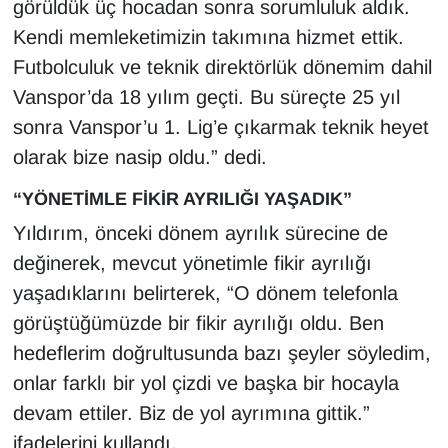
görüldük üç hocadan sonra sorumluluk aldık.
Sinema - TV
Kendi memleketimizin takımına hizmet ettik.
Futbolculuk ve teknik direktörlük dönemim dahil
SİYASET
Vanspor’da 18 yılım geçti. Bu süreçte 25 yıl
SPOR
sonra Vanspor’u 1. Lig’e çıkarmak teknik heyet
olarak bize nasip oldu.” dedi.
TEBRİK
“YÖNETİMLE FİKİR AYRILIĞI YAŞADIK”
TEKNOLOJİ
Yıldırım, önceki dönem ayrılık sürecine de
değinerek, mevcut yönetimle fikir ayrılığı
Turizm
yaşadıklarını belirterek, “O dönem telefonla
görüştüğümüzde bir fikir ayrılığı oldu. Ben
VAN'DA SPOR
hedeflerim doğrultusunda bazı şeyler söyledim,
Vasıta
onlar farklı bir yol çizdi ve başka bir hocayla
devam ettiler. Biz de yol ayrımına gittik.”
YAŞAM
ifadelerini kullandı.