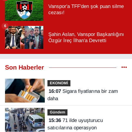
Vanspor'a TFF'den şok puan silme
cezası!
6
Şahin Aslan, Vanspor Başkanlığını
Özgür İreç İlhan'a Devretti
Son Haberler
EKONOMİ
16:07
Sigara fiyatlarına bir zam
daha
Gündem
15:36
71 ilde uyuşturucu
satıcılarına operasyon