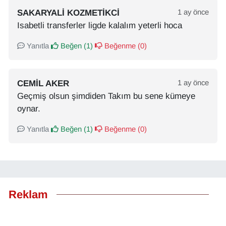
SAKARYALI KOZMETIKCI
1 ay önce
Isabetli transferler ligde kalalım yeterli hoca
Yanıtla
Beğen (
1
)
Beğenme (
0
)
CEMIL AKER
1 ay önce
Geçmiş olsun şimdiden Takım bu sene kümeye
oynar.
Yanıtla
Beğen (
1
)
Beğenme (
0
)
Reklam