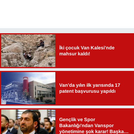
İki çocuk Van Kalesi'nde
mahsur kaldı!
Van'da yılın ilk yarısında 17
patent başvurusu yapıldı
Gençlik ve Spor
Bakanlığı'ndan Vanspor
yönetimine şok karar! Başkan