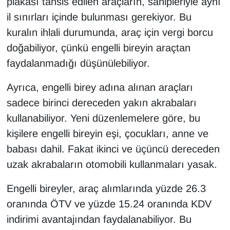
plakası tahsis edilen araçların, sahipleriyle aynı
Sinema - TV
il sınırları içinde bulunması gerekiyor. Bu
kuralın ihlali durumunda, araç için vergi borcu
SİYASET
doğabiliyor, çünkü engelli bireyin araçtan
SPOR
faydalanmadığı düşünülebiliyor.
Ayrıca, engelli birey adına alınan araçları
TEBRİK
sadece birinci dereceden yakın akrabaları
TEKNOLOJİ
kullanabiliyor. Yeni düzenlemelere göre, bu
kişilere engelli bireyin eşi, çocukları, anne ve
Turizm
babası dahil. Fakat ikinci ve üçüncü dereceden
uzak akrabaların otomobili kullanmaları yasak.
VAN'DA SPOR
Engelli bireyler, araç alımlarında yüzde 26.3
Vasıta
oranında ÖTV ve yüzde 15.24 oranında KDV
YAŞAM
indirimi avantajından faydalanabiliyor. Bu