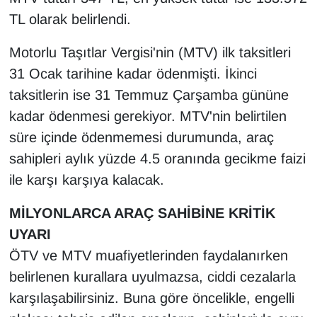
KURDÎ
TL olarak belirlendi.
MAGAZİN
Motorlu Taşıtlar Vergisi'nin (MTV) ilk taksitleri
31 Ocak tarihine kadar ödenmişti. İkinci
MEDYA
taksitlerin ise 31 Temmuz Çarşamba gününe
ONE EKONOMİ
kadar ödenmesi gerekiyor. MTV'nin belirtilen
süre içinde ödenmemesi durumunda, araç
POLİTİKA
sahipleri aylık yüzde 4.5 oranında gecikme faizi
ile karşı karşıya kalacak.
Resmi İlanlar
MİLYONLARCA ARAÇ SAHİBİNE KRİTİK
RÖPORTAJ
UYARI
ÖTV ve MTV muafiyetlerinden faydalanırken
SAĞLIK
belirlenen kurallara uyulmazsa, ciddi cezalarla
Seri İlan
karşılaşabilirsiniz. Buna göre öncelikle, engelli