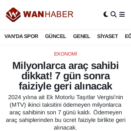
3.SAYFA
Van Nöbetçi Eczaneler
VAN'DA SPOR
GÜNCEL
GENEL
SİYASET
EĞ
ASAYİŞ
Van Hava Durumu
BİLİM VE TEKNOLOJİ
Van Namaz Vakitleri
EKONOMİ
Milyonlarca araç sahibi
Biyografi
Van Trafik Yoğunluk Haritası
dikkat! 7 gün sonra
Bölge Haberleri
Süper Lig Puan Durumu ve Fikstür
faiziyle geri alınacak
ÇEVRE
Tüm Manşetler
2024 yılına ait Ek Motorlu Taşıtlar Vergisi’nin
(MTV) ikinci taksitini ödemeyen milyonlarca
Deprem
Son Dakika Haberleri
araç sahibinin son 7 günü kaldı. Ödemeyen
araç sahiplerinden bu ücret faiziyle birlikte geri
Dernekler, Odalar
Haber Arşivi
alınacak.