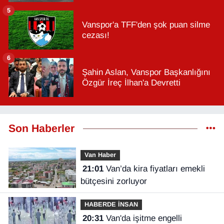
5
Vanspor'a TFF'den şok puan silme
cezası!
6
Şahin Aslan, Vanspor Başkanlığını
Özgür İreç İlhan'a Devretti
Son Haberler
Van Haber
21:01
Van’da kira fiyatları emekli
bütçesini zorluyor
HABERDE İNSAN
20:31
Van'da işitme engelli