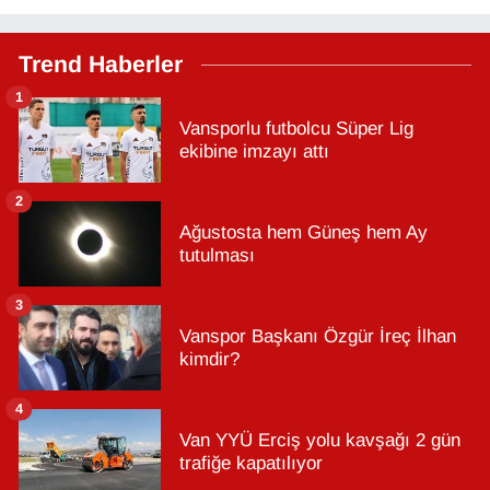
Trend Haberler
1
Vansporlu futbolcu Süper Lig
ekibine imzayı attı
2
Ağustosta hem Güneş hem Ay
tutulması
3
Vanspor Başkanı Özgür İreç İlhan
kimdir?
4
Van YYÜ Erciş yolu kavşağı 2 gün
trafiğe kapatılıyor