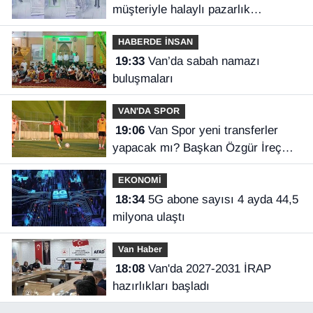
müşteriyle halaylı pazarlık
gülümsetti
HABERDE İNSAN
19:33
Van’da sabah namazı
buluşmaları
VAN'DA SPOR
19:06
Van Spor yeni transferler
yapacak mı? Başkan Özgür İreç
İlhan açıkladı
EKONOMİ
18:34
5G abone sayısı 4 ayda 44,5
milyona ulaştı
Van Haber
18:08
Van'da 2027-2031 İRAP
hazırlıkları başladı