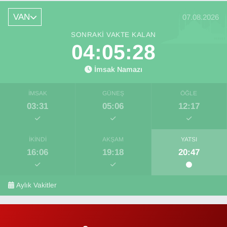
VAN
07.08.2026
SONRAKI VAKTE KALAN
04:05:28
İmsak Namazı
İMSAK
GÜNEŞ
ÖĞLE
03:31
05:06
12:17
İKINDI
AKŞAM
YATSI
16:06
19:18
20:47
Aylık Vakitler