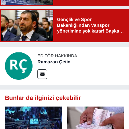
Gençlik ve Spor
Bakanlığı'ndan Vanspor
yönetimine şok karar! Başkan
Şahin Aslan görevden alındı!
EDITÖR HAKKINDA
Ramazan Çetin
Bunlar da ilginizi çekebilir