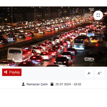
Diğer
DÜNYA
EĞİTİM
EKONOMİ
Eleman
Emlak
Paylaş
-
+
A
A
En çok konuşulanlar
Ramazan Çetin
25.07.2024 - 19:02
GENEL
Güncel