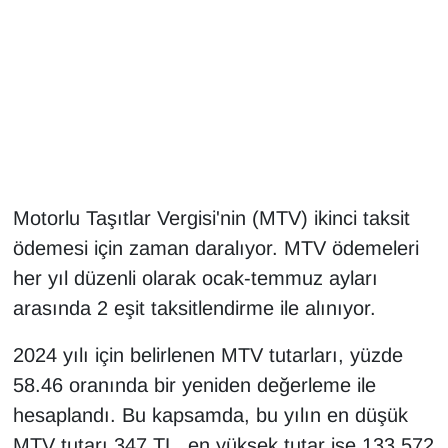
Gündem
Haber
HABERDE İNSAN
İngilizce
Motorlu Taşıtlar Vergisi'nin (MTV) ikinci taksit
ödemesi için zaman daralıyor. MTV ödemeleri
Kadın
her yıl düzenli olarak ocak-temmuz ayları
Kamu Alımları
arasında 2 eşit taksitlendirme ile alınıyor.
Kim Kimdir?
2024 yılı için belirlenen MTV tutarları, yüzde
58.46 oranında bir yeniden değerleme ile
Kültür & Sanat
hesaplandı. Bu kapsamda, bu yılın en düşük
MTV tutarı 347 TL, en yüksek tutar ise 133.572