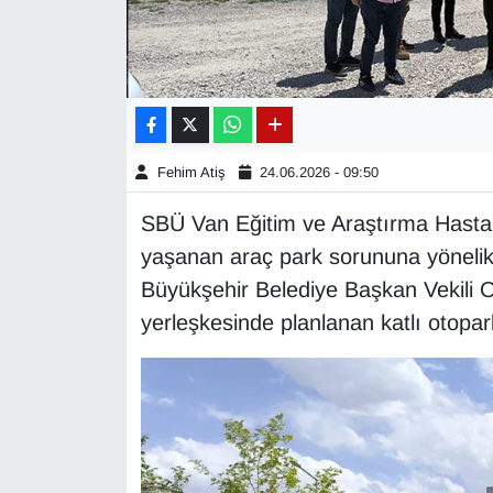
Gündem
Haber
HABERDE İNSAN
Fehim Atiş
24.06.2026 - 09:50
İngilizce
SBÜ Van Eğitim ve Araştırma Hastan
yaşanan araç park sorununa yönelik 
Kadın
Büyükşehir Belediye Başkan Vekili 
yerleşkesinde planlanan katlı otopark 
Kamu Alımları
Kim Kimdir?
Kültür & Sanat