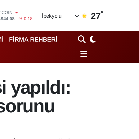
°
OLAR
27
İpekyolu
,7436
%0.18
URO
,2510
%0.32
TERLİN
İ
FİRMA REHBERİ
,4811
%0.38
RAM ALTIN
60.55
%0.03
İST100
.779
%-14
ITCOIN
i yapıldı:
.944,08
%-0.18
 sorunu