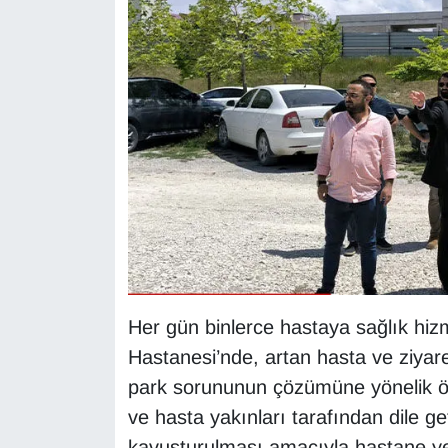
KURDÎ
MAGAZİN
MEDYA
ONE EKONOMİ
POLİTİKA
Resmi İlanlar
RÖPORTAJ
Her gün binlerce hastaya sağlık hi
Hastanesi’nde, artan hasta ve ziyar
SAĞLIK
park sorununun çözümüne yönelik öne
Seri İlan
ve hasta yakınları tarafından dile 
kavuşturulması amacıyla hastane yer