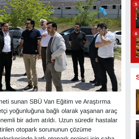
5
6
zmeti sunan SBÜ Van Eğitim ve Araştırma
etçi yoğunluğuna bağlı olarak yaşanan araç
mli bir adım atıldı. Uzun süredir hastalar
getirilen otopark sorununun çözüme
leşkesinde katlı otopark projesi için saha