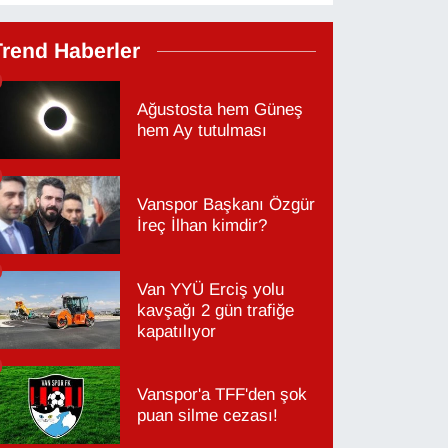
Trend Haberler
Ağustosta hem Güneş
hem Ay tutulması
Vanspor Başkanı Özgür
İreç İlhan kimdir?
Van YYÜ Erciş yolu
kavşağı 2 gün trafiğe
kapatılıyor
Vanspor'a TFF'den şok
puan silme cezası!