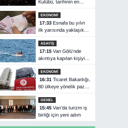
Kulübü, tarihinin en
yüksek kombine
EKONOMİ
satışını yaptı
17:33
Esnafa bu yılın
ilk yarısında yaklaşık
75 milyar lira finansman
ASAYİŞ
17:15
Van Gölü’nde
akıntıya kapılan kişiyi
sahil güvenlik ekipleri
EKONOMİ
kurtardı
16:31
Ticaret Bakanlığı,
80 ülkeye yönelik pazar
araştırması hazırladı
GENEL
15:45
Van’da turizm iş
birliği için yeni adım