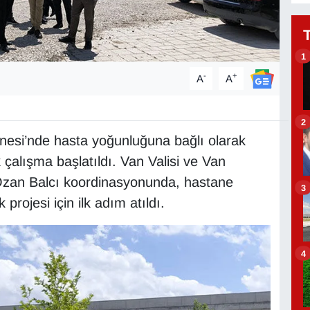
1
-
+
A
A
2
esi’nde hasta yoğunluğuna bağlı olarak
çalışma başlatıldı. Van Valisi ve Van
Ozan Balcı koordinasyonunda, hastane
3
projesi için ilk adım atıldı.
4