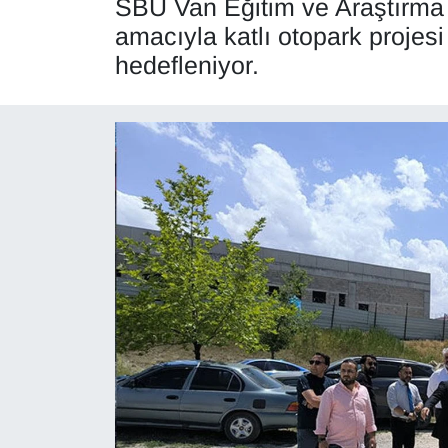
SBÜ Van Eğitim ve Araştırma
amacıyla katlı otopark projesi
Diğer
hedefleniyor.
DÜNYA
EĞİTİM
EKONOMİ
Eleman
Emlak
En çok konuşulanlar
GENEL
Güncel