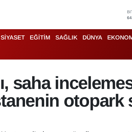
D
47
E
55
S
SİYASET
EĞİTİM
SAĞLIK
DÜNYA
EKONOM
64
G
66
B
13
B
dı, saha incelemes
64
stanenin otopark