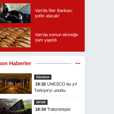
Van'da İller Bankası
şoför alacak!
Van’da somun ekmeğe
zam yapıldı
Son Haberler
Gündem
19:32
UNESCO bu yıl
Türkiye'yi unuttu
SPOR
18:34
Trabzonspor