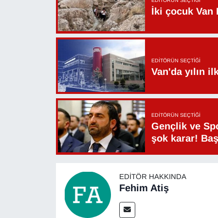
İki çocuk Van 
EDITÖRÜN SEÇTIĞI
Van'da yılın i
EDITÖRÜN SEÇTIĞI
Gençlik ve Sp
şok karar! Ba
EDITÖR HAKKINDA
Fehim Atiş