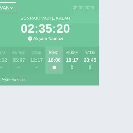
VAN
08.08.2026
SONRAKI VAKTE KALAN
02:35:19
Akşam Namazı
SAK
GÜNEŞ
ÖĞLE
İKINDI
AKŞAM
YATSI
:32
05:07
12:17
16:06
19:17
20:45
Aylık Vakitler