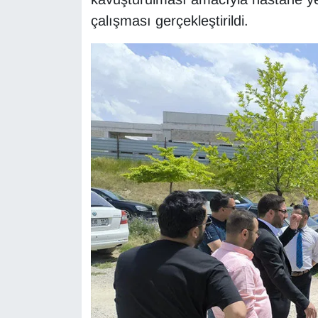
Sinema - TV
çalışması gerçekleştirildi.
SİYASET
SPOR
TEBRİK
TEKNOLOJİ
Turizm
VAN'DA SPOR
Vasıta
YAŞAM