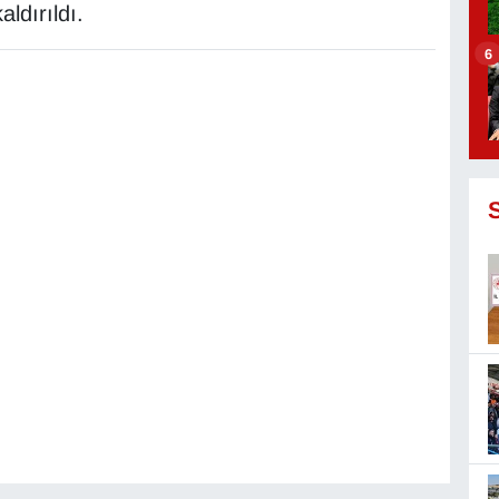
ldırıldı.
6