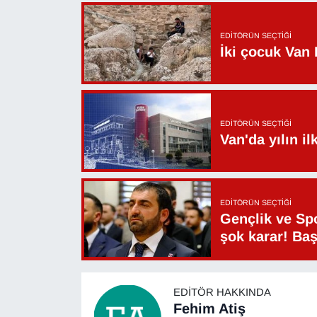
Sinema - TV
EDITÖRÜN SEÇTIĞI
SİYASET
İki çocuk Van 
SPOR
TEBRİK
EDITÖRÜN SEÇTIĞI
Van'da yılın i
TEKNOLOJİ
Turizm
EDITÖRÜN SEÇTIĞI
Gençlik ve Sp
VAN'DA SPOR
şok karar! Ba
Vasıta
EDITÖR HAKKINDA
YAŞAM
Fehim Atiş