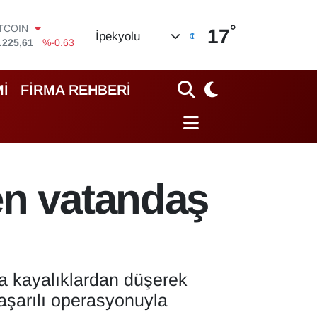
ITCOIN
.225,61
%-0.63
°
17
İpekyolu
OLAR
,7143
%0.16
URO
,0317
%-0.02
İ
FİRMA REHBERİ
TERLİN
,2463
%0.07
RAM ALTIN
10.40
%0.45
İST100
.799
%70
en vatandaş
a kayalıklardan düşerek
aşarılı operasyonuyla