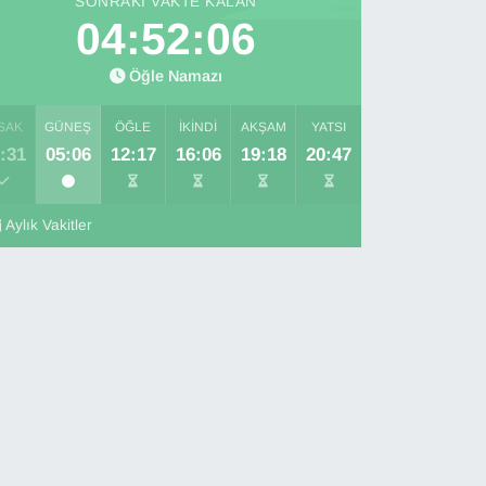
SONRAKI VAKTE KALAN
04:52:05
Öğle Namazı
SAK
GÜNEŞ
ÖĞLE
İKINDI
AKŞAM
YATSI
:31
05:06
12:17
16:06
19:18
20:47
Aylık Vakitler