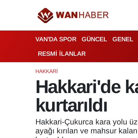
3.SAYFA
Van Nöbetçi Eczaneler
VAN'DA SPOR
GÜNCEL
GENEL
ASAYİŞ
Van Hava Durumu
RESMİ İLANLAR
BİLİM VE TEKNOLOJİ
Van Namaz Vakitleri
Biyografi
Van Trafik Yoğunluk Haritası
HAKKARİ
Hakkari'de k
Bölge Haberleri
Süper Lig Puan Durumu ve Fikstür
kurtarıldı
ÇEVRE
Tüm Manşetler
Deprem
Son Dakika Haberleri
Hakkari-Çukurca kara yolu üz
ayağı kırılan ve mahsur kala
Dernekler, Odalar
Haber Arşivi