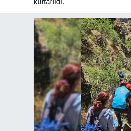
kurtarıldı.
Diğer
DÜNYA
EĞİTİM
EKONOMİ
Eleman
Emlak
En çok konuşulanlar
GENEL
Güncel