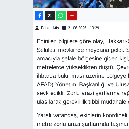
Gündem
Haber
Fehim Atiş
21.06.2026 - 19:29
Edinilen bilgilere göre olay, Hakkar
HABERDE İNSAN
Şelalesi mevkiinde meydana geldi.
İngilizce
amacıyla şelale bölgesine giden ki
metrelerce yükseklikten düştü. Çevr
Kadın
ihbarda bulunması üzerine bölgeye 
AFAD) Yönetimi Başkanlığı ve Ulusa
Kamu Alımları
sevk edildi. Zorlu arazi şartlarına 
ulaşılarak gerekli ilk tıbbi müdahale 
Kim Kimdir?
Yaralı vatandaş, ekiplerin koordinel
Kültür & Sanat
metre zorlu arazi şartlarında taşınara