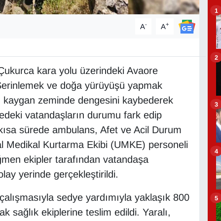
1
-
+
A
A
2
i-Çukurca kara yolu üzerindeki Avaore
 Serinlemek ve doğa yürüyüşü yapmak
şi, kaygan zeminde dengesini kaybederek
3
edeki vatandaşların durumu fark edip
kısa sürede ambulans, Afet ve Acil Durum
l Medikal Kurtarma Ekibi (UMKE) personeli
4
rağmen ekipler tarafından vatandaşa
olay yerinde gerçekleştirildi.
i çalışmasıyla sedye yardımıyla yaklaşık 800
5
k sağlık ekiplerine teslim edildi. Yaralı,