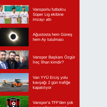
Vansporlu futbolcu
Süper Lig ekibine
imzayı attı
Ağustosta hem Güneş
hem Ay tutulması
Vanspor Başkanı Özgür
İreç İlhan kimdir?
Van YYÜ Erciş yolu
kavşağı 2 gün trafiğe
kapatılıyor
Vanspor'a TFF'den şok