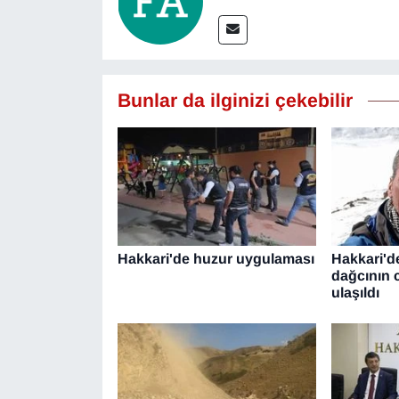
YEREL
Bunlar da ilginizi çekebilir
Hakkari'de huzur uygulaması
Hakkari'd
dağcının 
ulaşıldı