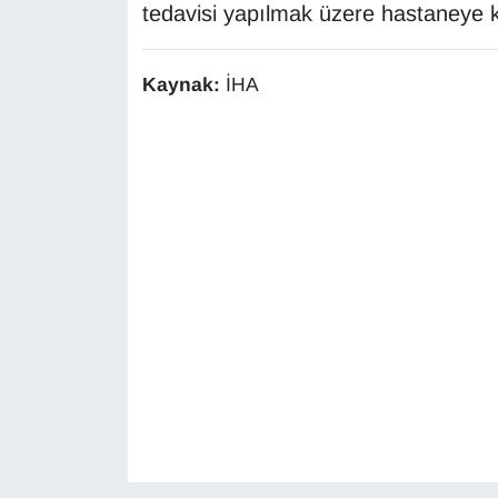
KURDÎ
tedavisi yapılmak üzere hastaneye ka
MAGAZİN
Kaynak:
İHA
MEDYA
ONE EKONOMİ
POLİTİKA
Resmi İlanlar
RÖPORTAJ
SAĞLIK
Seri İlan