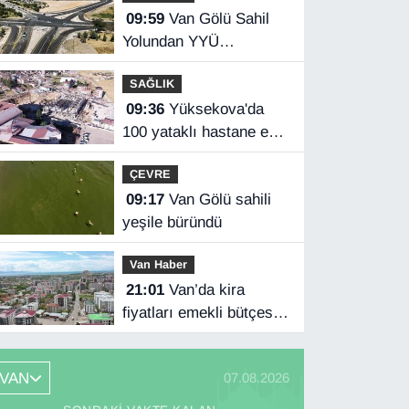
09:59
Van Gölü Sahil
Yolundan YYÜ
kampüsüne ulaşım
SAĞLIK
sağlandı
09:36
Yüksekova'da
100 yataklı hastane ek
binası yükseliyor
ÇEVRE
09:17
Van Gölü sahili
yeşile büründü
Van Haber
21:01
Van’da kira
fiyatları emekli bütçesini
zorluyor
VAN
07.08.2026