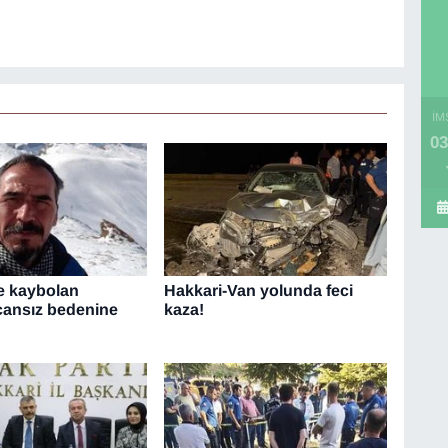
İM
03
e kaybolan
Hakkari-Van yolunda feci
cansız bedenine
kaza!