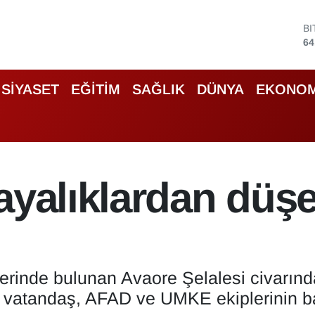
B
64
D
47
E
55
SİYASET
EĞİTİM
SAĞLIK
DÜNYA
EKONOM
S
64
G
65
B
13
ayalıklardan düş
erinde bulunan Avaore Şelalesi civarınd
n vatandaş, AFAD ve UMKE ekiplerinin b