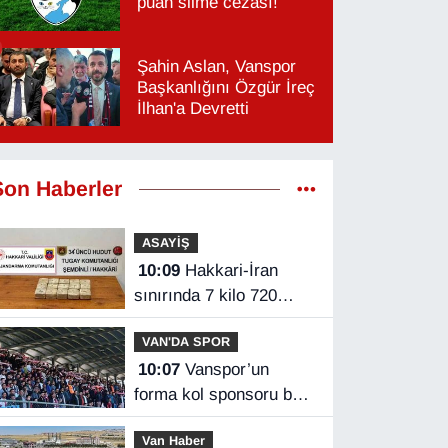
puan silme cezası!
Şahin Aslan, Vanspor
Başkanlığını Özgür İreç
İlhan'a Devretti
Son Haberler
ASAYİŞ
10:09
Hakkari-İran
sınırında 7 kilo 720
gram eroin ele geçirildi
VAN'DA SPOR
10:07
Vanspor’un
forma kol sponsoru belli
oldu
Van Haber