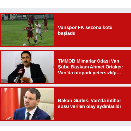
Vanspor FK sezona kötü
başladı!
TMMOB Mimarlar Odası Van
Şube Başkanı Ahmet Ortakçı:
Van’da otopark yetersizliği
ciddi sorun!
Bakan Gürlek: Van'da intihar
süsü verilen olay aydınlatıldı