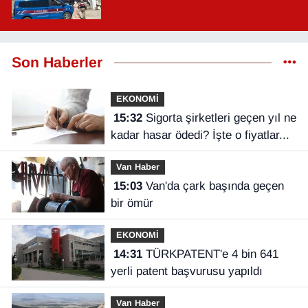
Son Haberler
EKONOMİ
15:32
Sigorta şirketleri geçen yıl ne
kadar hasar ödedi? İşte o fiyatlar...
Van Haber
15:03
Van'da çark başında geçen
bir ömür
EKONOMİ
14:31
TÜRKPATENT'e 4 bin 641
yerli patent başvurusu yapıldı
Van Haber