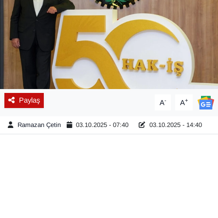
Diğer
DÜNYA
EĞİTİM
EKONOMİ
Paylaş
-
+
A
A
Eleman
Ramazan Çetin
03.10.2025 - 07:40
03.10.2025 - 14:40
Emlak
En çok konuşulanlar
GENEL
Güncel