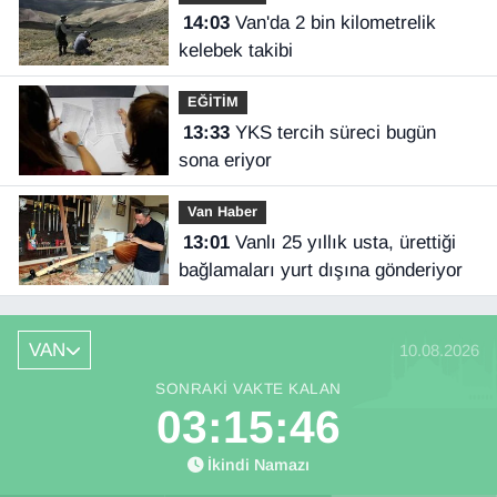
14:03
Van'da 2 bin kilometrelik
kelebek takibi
EĞİTİM
13:33
YKS tercih süreci bugün
sona eriyor
Van Haber
13:01
Vanlı 25 yıllık usta, ürettiği
bağlamaları yurt dışına gönderiyor
VAN
10.08.2026
SONRAKI VAKTE KALAN
03:15:45
İkindi Namazı