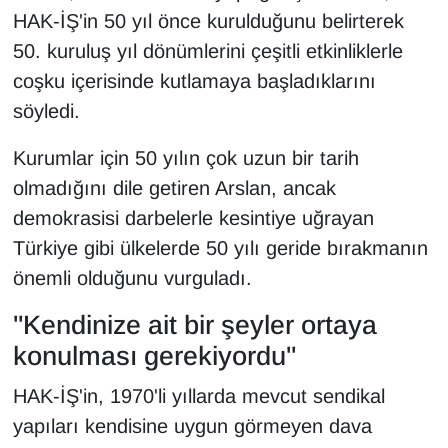
KURDÎ
HAK-İŞ'in 50 yıl önce kurulduğunu belirterek
50. kuruluş yıl dönümlerini çeşitli etkinliklerle
MAGAZİN
coşku içerisinde kutlamaya başladıklarını
MEDYA
söyledi.
Kurumlar için 50 yılın çok uzun bir tarih
ONE EKONOMİ
olmadığını dile getiren Arslan, ancak
POLİTİKA
demokrasisi darbelerle kesintiye uğrayan
Türkiye gibi ülkelerde 50 yılı geride bırakmanın
Resmi İlanlar
önemli olduğunu vurguladı.
RÖPORTAJ
"Kendinize ait bir şeyler ortaya
konulması gerekiyordu"
SAĞLIK
HAK-İŞ'in, 1970'li yıllarda mevcut sendikal
Seri İlan
yapıları kendisine uygun görmeyen dava