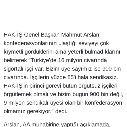
Gündem
Haber
HAK-İŞ Genel Başkan Mahmut Arslan,
HABERDE İNSAN
konfederasyonlarının ulaştığı seviyeyi çok
kıymetli gördüklerini ama yeterli bulmadıklarını
İngilizce
belirterek "Türkiye'de 16 milyon civarında
sigortalı işçi var. Bizim üye sayımız ise 900 bin
Kadın
civarında. İşçilerin yüzde 85'i hala sendikasız.
HAK-İŞ'in birinci görevi bütün örgütsüz işçileri
Kamu Alımları
örgütlemek olmalı ve bizim bugün 900 bin değil,
Kim Kimdir?
9 milyon sendikalı üyesi olan bir konfederasyon
olmamız gerekiyor." dedi.
Kültür & Sanat
Arslan, AA muhabirine yaptığı açıklamada,