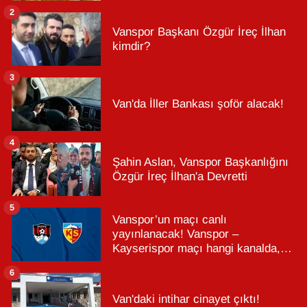
2
Vanspor Başkanı Özgür İreç İlhan
kimdir?
3
Van'da İller Bankası şoför alacak!
4
Şahin Aslan, Vanspor Başkanlığını
Özgür İreç İlhan'a Devretti
5
Vanspor’un maçı canlı
yayınlanacak! Vanspor –
Kayserispor maçı hangi kanalda,
saat kaçta?
6
Van'daki intihar cinayet çıktı!