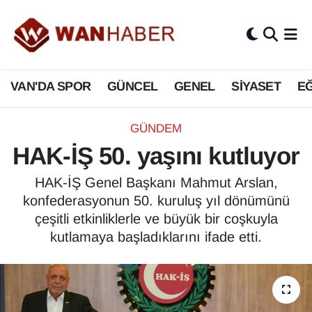
3.SAYFA
Van Nöbetçi Eczaneler
VAN'DA SPOR
GÜNCEL
GENEL
SİYASET
EĞ
ASAYİŞ
Van Hava Durumu
BİLİM VE TEKNOLOJİ
Van Namaz Vakitleri
GÜNDEM
HAK-İŞ 50. yaşını kutluyor
Biyografi
Van Trafik Yoğunluk Haritası
HAK-İŞ Genel Başkanı Mahmut Arslan,
Bölge Haberleri
Süper Lig Puan Durumu ve Fikstür
konfederasyonun 50. kuruluş yıl dönümünü
çeşitli etkinliklerle ve büyük bir coşkuyla
ÇEVRE
Tüm Manşetler
kutlamaya başladıklarını ifade etti.
Deprem
Son Dakika Haberleri
Dernekler, Odalar
Haber Arşivi