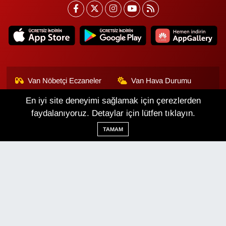
Van Nöbetçi Eczaneler
Van Hava Durumu
En iyi site deneyimi sağlamak için çerezlerden
Van Namaz Vakitleri
Van Trafik Yoğunluk
Haritası
faydalanıyoruz. Detaylar için lütfen tıklayın.
TAMAM
Puan Durumu ve Fikstür
Tüm Manşetler
Son Dakika Haberleri
Haber Arşivi
Van Haber
Çerez Politikası
Gizlilik Politikası
Üyelik Sözleşmesi
Veri Politikası
Künye
İletişim