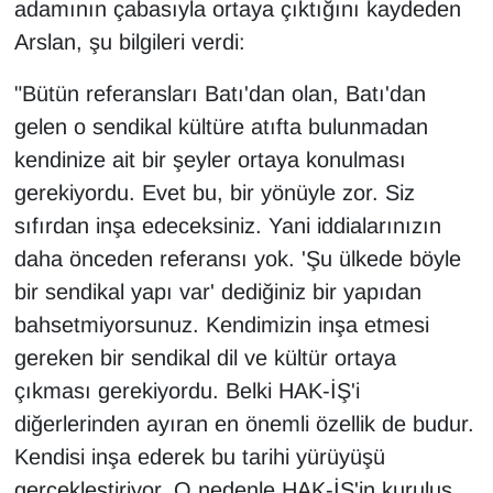
adamının çabasıyla ortaya çıktığını kaydeden
Sinema - TV
Arslan, şu bilgileri verdi:
SİYASET
"Bütün referansları Batı'dan olan, Batı'dan
gelen o sendikal kültüre atıfta bulunmadan
SPOR
kendinize ait bir şeyler ortaya konulması
TEBRİK
gerekiyordu. Evet bu, bir yönüyle zor. Siz
sıfırdan inşa edeceksiniz. Yani iddialarınızın
TEKNOLOJİ
daha önceden referansı yok. 'Şu ülkede böyle
bir sendikal yapı var' dediğiniz bir yapıdan
Turizm
bahsetmiyorsunuz. Kendimizin inşa etmesi
gereken bir sendikal dil ve kültür ortaya
VAN'DA SPOR
çıkması gerekiyordu. Belki HAK-İŞ'i
Vasıta
diğerlerinden ayıran en önemli özellik de budur.
Kendisi inşa ederek bu tarihi yürüyüşü
YAŞAM
gerçekleştiriyor. O nedenle HAK-İŞ'in kuruluş