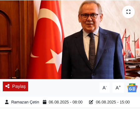
Diğer
DÜNYA
EĞİTİM
EKONOMİ
Eleman
Paylaş
-
+
A
A
Emlak
Ramazan Çetin
06.08.2025 - 08:00
06.08.2025 - 15:00
En çok konuşulanlar
GENEL
Güncel