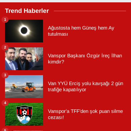
Trend Haberler
1
Ağustosta hem Güneş hem Ay
tutulması
2
Vanspor Başkanı Özgür İreç İlhan
kimdir?
3
Van YYÜ Erciş yolu kavşağı 2 gün
trafiğe kapatılıyor
4
Vanspor'a TFF'den şok puan silme
cezası!
5