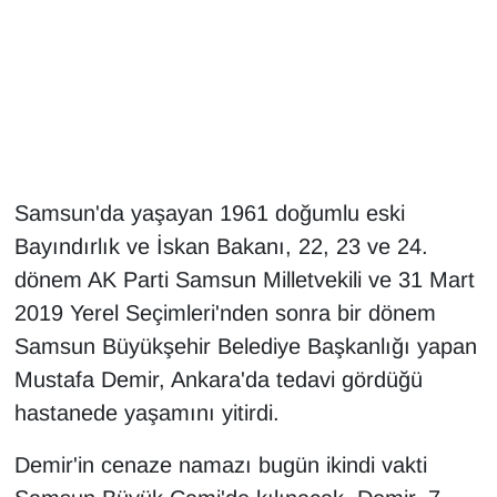
Gündem
Haber
HABERDE İNSAN
Samsun'da yaşayan 1961 doğumlu eski
İngilizce
Bayındırlık ve İskan Bakanı, 22, 23 ve 24.
Kadın
dönem AK Parti Samsun Milletvekili ve 31 Mart
2019 Yerel Seçimleri'nden sonra bir dönem
Kamu Alımları
Samsun Büyükşehir Belediye Başkanlığı yapan
Mustafa Demir, Ankara'da tedavi gördüğü
Kim Kimdir?
hastanede yaşamını yitirdi.
Kültür & Sanat
Demir'in cenaze namazı bugün ikindi vakti