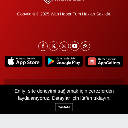
Copyright © 2025 Wan Haber Tüm Hakları Saklıdır.
Van Nöbetçi Eczaneler
Van Hava Durumu
En iyi site deneyimi sağlamak için çerezlerden
faydalanıyoruz. Detaylar için lütfen tıklayın.
Van Namaz Vakitleri
Van Trafik Yoğunluk
Haritası
TAMAM
Puan Durumu ve Fikstür
Tüm Manşetler
Son Dakika Haberleri
Haber Arşivi