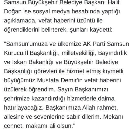
Samsun Büyükşehir Belediye Başkanı Halit
Sinema - TV
Doğan ise sosyal medya hesabında yaptığı
açıklamada, vefat haberini üzüntü ile
SİYASET
öğrendiklerini belirterek, şunları kaydetti:
SPOR
"Samsun'umuza ve ülkemize AK Parti Samsun
TEBRİK
Kurucu İl Başkanlığı, milletvekilliği, Bayındırlık
ve İskan Bakanlığı ve Büyükşehir Belediye
TEKNOLOJİ
Başkanlığı görevleri ile hizmet etmiş kıymetli
büyüğümüz Mustafa Demir'in vefat haberini
Turizm
üzülerek öğrendim. Sayın Başkanımızı
şehrimize kazandırdığı hizmetlerle daima
VAN'DA SPOR
hatırlayacağız. Başkanımıza Allah rahmet,
Vasıta
ailesine ve sevenlerine sabır dilerim. Mekanı
cennet, makamı ali olsun."
YAŞAM