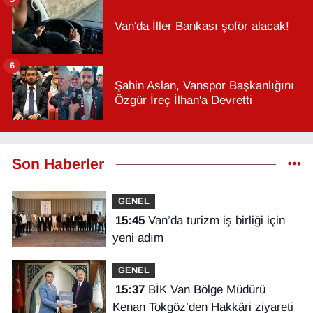
Van'da İller Bankası şoför alacak!
6
Şahin Aslan, Vanspor Başkanlığını
Özgür İreç İlhan'a Devretti
Son Haberler
GENEL
15:45
Van’da turizm iş birliği için
yeni adım
GENEL
15:37
BİK Van Bölge Müdürü
Kenan Tokgöz’den Hakkâri ziyareti