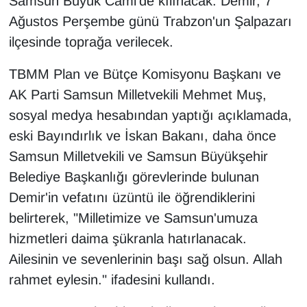
Samsun Büyük Cami'de kılınacak. Demir, 7
KURDÎ
Ağustos Perşembe günü Trabzon'un Şalpazarı
MAGAZİN
ilçesinde toprağa verilecek.
TBMM Plan ve Bütçe Komisyonu Başkanı ve
MEDYA
AK Parti Samsun Milletvekili Mehmet Muş,
ONE EKONOMİ
sosyal medya hesabından yaptığı açıklamada,
eski Bayındırlık ve İskan Bakanı, daha önce
POLİTİKA
Samsun Milletvekili ve Samsun Büyükşehir
Belediye Başkanlığı görevlerinde bulunan
Resmi İlanlar
Demir'in vefatını üzüntü ile öğrendiklerini
RÖPORTAJ
belirterek, "Milletimize ve Samsun'umuza
hizmetleri daima şükranla hatırlanacak.
SAĞLIK
Ailesinin ve sevenlerinin başı sağ olsun. Allah
rahmet eylesin." ifadesini kullandı.
Seri İlan