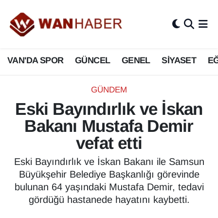
3.SAYFA
Van Nöbetçi Eczaneler
VAN'DA SPOR
GÜNCEL
GENEL
SİYASET
EĞ
ASAYİŞ
Van Hava Durumu
BİLİM VE TEKNOLOJİ
Van Namaz Vakitleri
GÜNDEM
Eski Bayındırlık ve İskan
Biyografi
Van Trafik Yoğunluk Haritası
Bakanı Mustafa Demir
Bölge Haberleri
Süper Lig Puan Durumu ve Fikstür
vefat etti
ÇEVRE
Tüm Manşetler
Eski Bayındırlık ve İskan Bakanı ile Samsun
Büyükşehir Belediye Başkanlığı görevinde
Deprem
Son Dakika Haberleri
bulunan 64 yaşındaki Mustafa Demir, tedavi
gördüğü hastanede hayatını kaybetti.
Dernekler, Odalar
Haber Arşivi