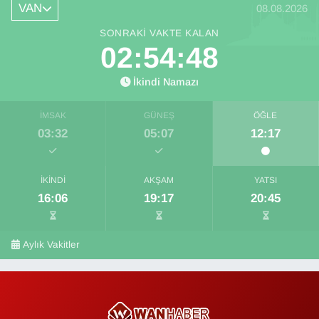
VAN
08.08.2026
SONRAKI VAKTE KALAN
02:54:48
İkindi Namazı
İMSAK
GÜNEŞ
ÖĞLE
03:32
05:07
12:17
İKINDI
AKŞAM
YATSI
16:06
19:17
20:45
Aylık Vakitler