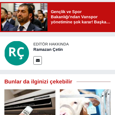
Gençlik ve Spor
Bakanlığı'ndan Vanspor
yönetimine şok karar! Başkan
Şahin Aslan görevden alındı!
EDITÖR HAKKINDA
Ramazan Çetin
Bunlar da ilginizi çekebilir