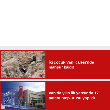
İki çocuk Van Kalesi'nde
mahsur kaldı!
Van'da yılın ilk yarısında 17
patent başvurusu yapıldı