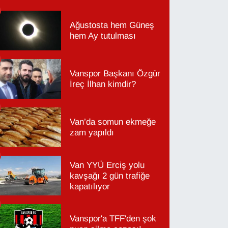
Ağustosta hem Güneş
hem Ay tutulması
Vanspor Başkanı Özgür
İreç İlhan kimdir?
Van’da somun ekmeğe
zam yapıldı
Van YYÜ Erciş yolu
kavşağı 2 gün trafiğe
kapatılıyor
Vanspor'a TFF'den şok