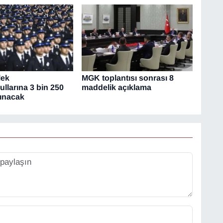
lek
MGK toplantısı sonrası 8
llarına 3 bin 250
maddelik açıklama
lınacak