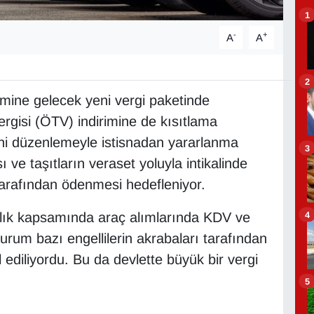
1
-
+
A
A
2
ne gelecek yeni vergi paketinde
rgisi (ÖTV) indirimine de kısıtlama
yeni düzenlemeyle istisnadan yararlanma
3
ı ve taşıtların veraset yoluyla intikalinde
 tarafından ödenmesi hedefleniyor.
4
cılık kapsamında araç alımlarında KDV ve
rum bazı engellilerin akrabaları tarafından
l ediliyordu. Bu da devlette büyük bir vergi
5