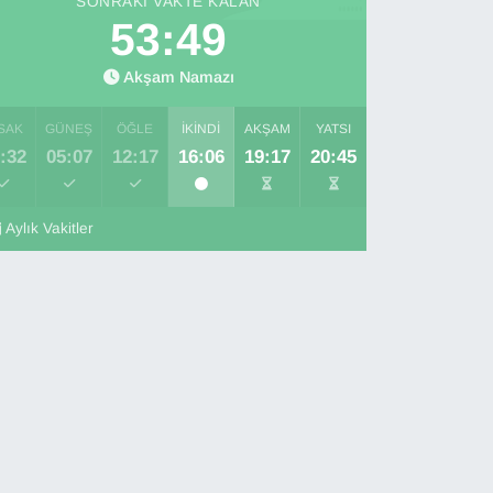
SONRAKI VAKTE KALAN
53:48
Akşam Namazı
SAK
GÜNEŞ
ÖĞLE
İKINDI
AKŞAM
YATSI
:32
05:07
12:17
16:06
19:17
20:45
Aylık Vakitler