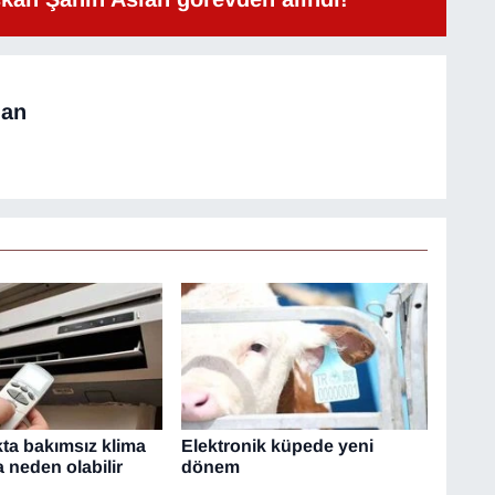
man
kta bakımsız klima
Elektronik küpede yeni
 neden olabilir
dönem