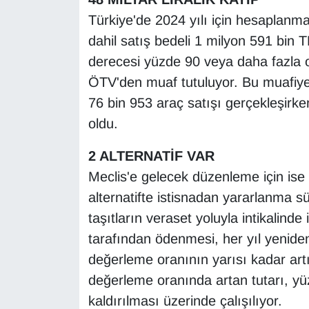
KURDÎ
Türkiye'de 2024 yılı için hesaplanma
MAGAZİN
dahil satış bedeli 1 milyon 591 bin TL
derecesi yüzde 90 veya daha fazla ol
MEDYA
ÖTV'den muaf tutuluyor. Bu muafiyet
76 bin 953 araç satışı gerçekleşirk
ONE EKONOMİ
oldu.
POLİTİKA
2 ALTERNATİF VAR
Meclis'e gelecek düzenleme için ise iki
Resmi İlanlar
alternatifte istisnadan yararlanma sü
RÖPORTAJ
taşıtların veraset yoluyla intikalinde
tarafından ödenmesi, her yıl yenide
SAĞLIK
değerleme oranının yarısı kadar ar
değerleme oranında artan tutarı, yüz
Seri İlan
kaldırılması üzerinde çalışılıyor.