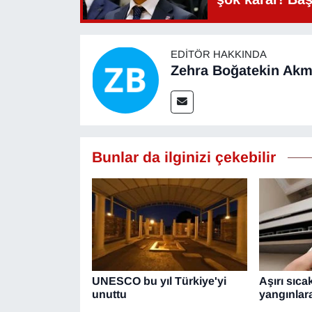
EDITÖR HAKKINDA
Zehra Boğatekin Ak
Bunlar da ilginizi çekebilir
UNESCO bu yıl Türkiye'yi
Aşırı sıca
unuttu
yangınlara