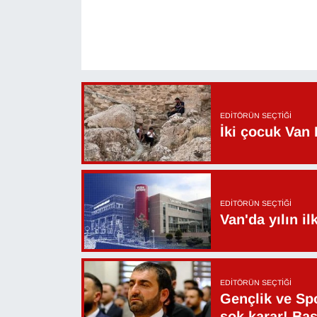
YEREL
EDITÖRÜN SEÇTIĞI
İki çocuk Van 
EDITÖRÜN SEÇTIĞI
Van'da yılın i
EDITÖRÜN SEÇTIĞI
Gençlik ve Sp
şok karar! Ba