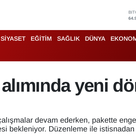
DO
47,
EU
55,
ST
SİYASET
EĞİTİM
SAĞLIK
DÜNYA
EKONOM
64,
GR
666
Bİ
13.
BI
ı alımında yeni 
64.
 çalışmalar devam ederken, pakette enge
mesi bekleniyor. Düzenleme ile istisnadan