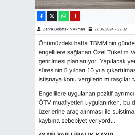
Gündem
Haber
Zehra Boğatekin Akman
22.06.2024 - 22:02
Önümüzdeki hafta TBMM'nin gündemi
HABERDE İNSAN
engellilere sağlanan Özel Tüketim Ve
İngilizce
getirilmesi planlanıyor. Yapılacak 
süresinin 5 yıldan 10 yıla çıkartılmas
Kadın
istisnaya konu vergilerin mirasçılar
Kamu Alımları
Engellilere uygulanan pozitif ayrım
ÖTV muafiyetleri uygulanırken, bu du
Kim Kimdir?
üzerlerine araç alınması ile suistima
kaybına sebebiyet veriyordu.
Kültür & Sanat
48 MİLYAR LİRALIK KAYIP