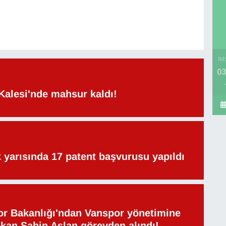
İM
03
Kalesi'nde mahsur kaldı!
lk yarısında 17 patent başvurusu yapıldı
or Bakanlığı'ndan Vanspor yönetimine
şkan Şahin Aslan görevden alındı!