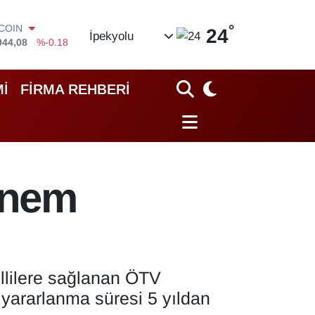
°
LAR
24
İpekyolu
7436
%0.18
RO
2510
%0.32
ERLİN
İ
FİRMA REHBERİ
4811
%0.38
AM ALTIN
0.55
%0.03
ST100
779
%-14
TCOIN
dönem
944,08
%-0.18
llilere sağlanan ÖTV
 yararlanma süresi 5 yıldan