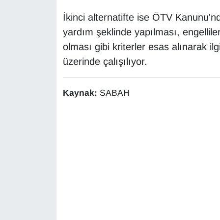
Sinema - TV
İkinci alternatifte ise ÖTV Kanunu'nd
yardım şeklinde yapılması, engellileri
SİYASET
olması gibi kriterler esas alınarak il
SPOR
üzerinde çalışılıyor.
TEBRİK
Kaynak:
SABAH
TEKNOLOJİ
Turizm
VAN'DA SPOR
Vasıta
YAŞAM