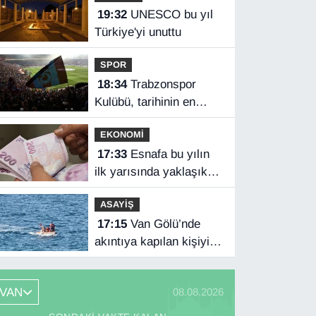
19:32
UNESCO bu yıl
Türkiye'yi unuttu
SPOR
18:34
Trabzonspor
Kulübü, tarihinin en
yüksek kombine
EKONOMİ
satışını yaptı
17:33
Esnafa bu yılın
ilk yarısında yaklaşık
75 milyar lira finansman
ASAYİŞ
17:15
Van Gölü’nde
akıntıya kapılan kişiyi
sahil güvenlik ekipleri
kurtardı
VAN
08.08.2026