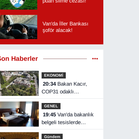
puan silme cezası!
Van'da İller Bankası
şoför alacak!
Son Haberler
EKONOMİ
20:34
Bakan Kacır,
COP31 odaklı
Hızlandırma Desteği
GENEL
çağrısını açıkladı
19:45
Van'da bakanlık
belgeli tesislerde
doluluk oranı açıklandı
Gündem