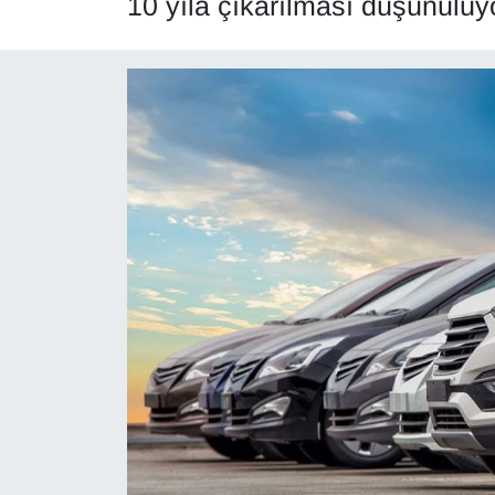
10 yıla çıkarılması düşünülüy
Diğer
DÜNYA
EĞİTİM
EKONOMİ
Eleman
Emlak
En çok konuşulanlar
GENEL
Güncel