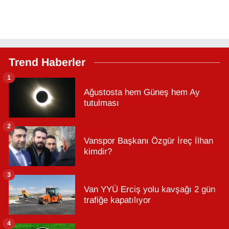
Trend Haberler
1
Ağustosta hem Güneş hem Ay
tutulması
2
Vanspor Başkanı Özgür İreç İlhan
kimdir?
3
Van YYÜ Erciş yolu kavşağı 2 gün
trafiğe kapatılıyor
4