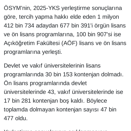
KURDÎ
ÖSYM'nin, 2025-YKS yerleştirme sonuçlarına
göre, tercih yapma hakkı elde eden 1 milyon
MAGAZİN
412 bin 734 adaydan 677 bin 391'i örgün lisans
MEDYA
ve ön lisans programlarına, 100 bin 907'si ise
Açıköğretim Fakültesi (AÖF) lisans ve ön lisans
ONE EKONOMİ
programlarına yerleşti.
POLİTİKA
Devlet ve vakıf üniversitelerinin lisans
programlarında 30 bin 153 kontenjan dolmadı.
Resmi İlanlar
Ön lisans programlarında devlet
RÖPORTAJ
üniversitelerinde 43, vakıf üniversitelerinde ise
17 bin 281 kontenjan boş kaldı. Böylece
SAĞLIK
toplamda dolmayan kontenjan sayısı 47 bin
477 oldu.
Seri İlan