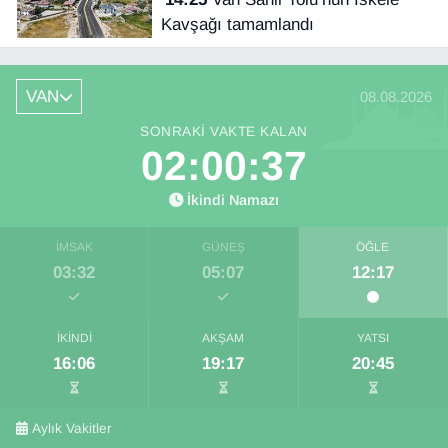
Kavşağı tamamlandı
VAN
08.08.2026
SONRAKI VAKTE KALAN
02:00:36
İkindi Namazı
İMSAK
GÜNEŞ
ÖĞLE
03:32
05:07
12:17
İKINDI
AKŞAM
YATSI
16:06
19:17
20:45
Aylık Vakitler