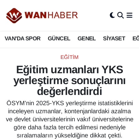
3.SAYFA
Van Nöbetçi Eczaneler
VAN'DA SPOR
GÜNCEL
GENEL
SİYASET
EĞ
ASAYİŞ
Van Hava Durumu
BİLİM VE TEKNOLOJİ
Van Namaz Vakitleri
EĞİTİM
Eğitim uzmanları YKS
Biyografi
Van Trafik Yoğunluk Haritası
yerleştirme sonuçlarını
Bölge Haberleri
Süper Lig Puan Durumu ve Fikstür
değerlendirdi
ÇEVRE
Tüm Manşetler
ÖSYM'nin 2025-YKS yerleştirme istatistiklerini
inceleyen uzmanlar, kontenjanlardaki azalma
Deprem
Son Dakika Haberleri
ve devlet üniversitelerinin vakıf üniversitelerine
göre daha fazla tercih edilmesi nedeniyle
Dernekler, Odalar
Haber Arşivi
sıralamaların yükseldiğine dikkat çekti.