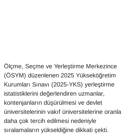
Gündem
Haber
HABERDE İNSAN
İngilizce
Ölçme, Seçme ve Yerleştirme Merkezince
(ÖSYM) düzenlenen 2025 Yükseköğretim
Kadın
Kurumları Sınavı (2025-YKS) yerleştirme
Kamu Alımları
istatistiklerini değerlendiren uzmanlar,
kontenjanların düşürülmesi ve devlet
Kim Kimdir?
üniversitelerinin vakıf üniversitelerine oranla
daha çok tercih edilmesi nedeniyle
Kültür & Sanat
sıralamaların yükseldiğine dikkati çekti.