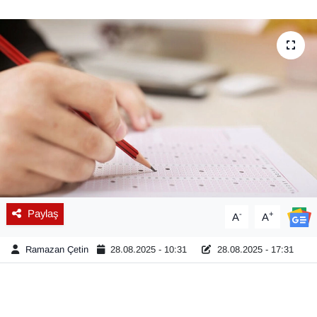
Diğer
DÜNYA
EĞİTİM
EKONOMİ
Eleman
Emlak
Paylaş
-
+
A
A
En çok konuşulanlar
Ramazan Çetin
28.08.2025 - 10:31
28.08.2025 - 17:31
GENEL
Güncel