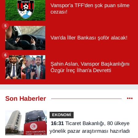
Vanspor'a TFF'den şok puan silme
cezası!
5
Van'da İller Bankası şoför alacak!
6
Şahin Aslan, Vanspor Başkanlığını
Özgür İreç İlhan'a Devretti
Son Haberler
EKONOMİ
16:31
Ticaret Bakanlığı, 80 ülkeye
yönelik pazar araştırması hazırladı