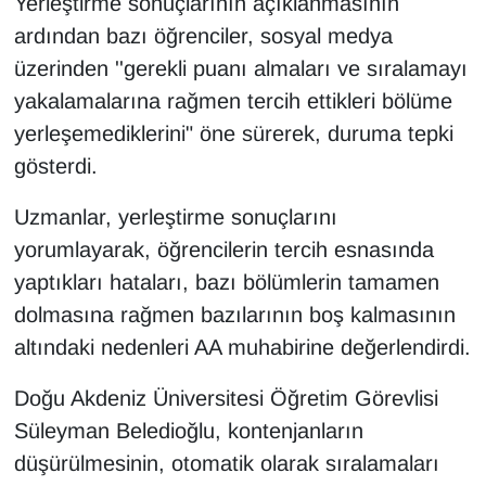
Yerleştirme sonuçlarının açıklanmasının
Sinema - TV
ardından bazı öğrenciler, sosyal medya
üzerinden ''gerekli puanı almaları ve sıralamayı
SİYASET
yakalamalarına rağmen tercih ettikleri bölüme
SPOR
yerleşemediklerini" öne sürerek, duruma tepki
gösterdi.
TEBRİK
Uzmanlar, yerleştirme sonuçlarını
TEKNOLOJİ
yorumlayarak, öğrencilerin tercih esnasında
yaptıkları hataları, bazı bölümlerin tamamen
Turizm
dolmasına rağmen bazılarının boş kalmasının
altındaki nedenleri AA muhabirine değerlendirdi.
VAN'DA SPOR
Doğu Akdeniz Üniversitesi Öğretim Görevlisi
Vasıta
Süleyman Beledioğlu, kontenjanların
YAŞAM
düşürülmesinin, otomatik olarak sıralamaları