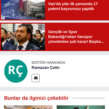
Van'da yılın ilk yarısında 17
patent başvurusu yapıldı
Gençlik ve Spor
Bakanlığı'ndan Vanspor
yönetimine şok karar! Başkan
Şahin Aslan görevden alındı!
EDITÖR HAKKINDA
Ramazan Çetin
Bunlar da ilginizi çekebilir