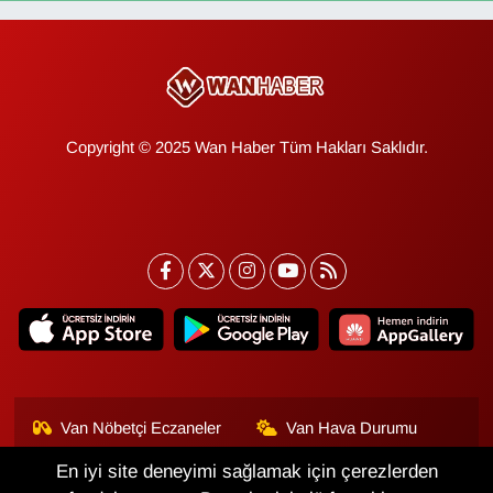
Copyright © 2025 Wan Haber Tüm Hakları Saklıdır.
Van Nöbetçi Eczaneler
Van Hava Durumu
En iyi site deneyimi sağlamak için çerezlerden
Van Namaz Vakitleri
Van Trafik Yoğunluk