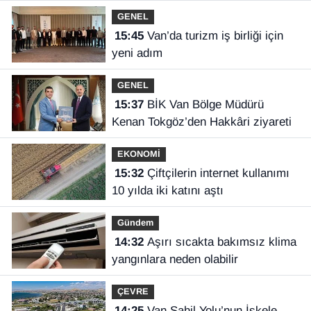
GENEL
15:45
Van’da turizm iş birliği için
yeni adım
GENEL
15:37
BİK Van Bölge Müdürü
Kenan Tokgöz’den Hakkâri ziyareti
EKONOMİ
15:32
Çiftçilerin internet kullanımı
10 yılda iki katını aştı
Gündem
14:32
Aşırı sıcakta bakımsız klima
yangınlara neden olabilir
ÇEVRE
14:25
Van Sahil Yolu’nun İskele