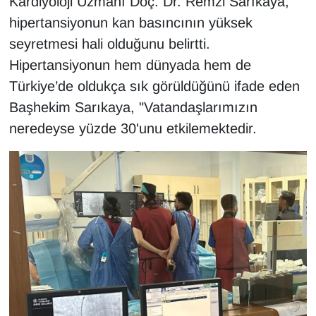
Kardiyoloji Uzmanı Doç. Dr. Remzi Sarıkaya,
Sinema - TV
hipertansiyonun kan basıncının yüksek
seyretmesi hali olduğunu belirtti.
SİYASET
Hipertansiyonun hem dünyada hem de
SPOR
Türkiye’de oldukça sık görüldüğünü ifade eden
Başhekim Sarıkaya, "Vatandaşlarımızın
TEBRİK
neredeyse yüzde 30'unu etkilemektedir.
TEKNOLOJİ
Turizm
VAN'DA SPOR
Vasıta
YAŞAM