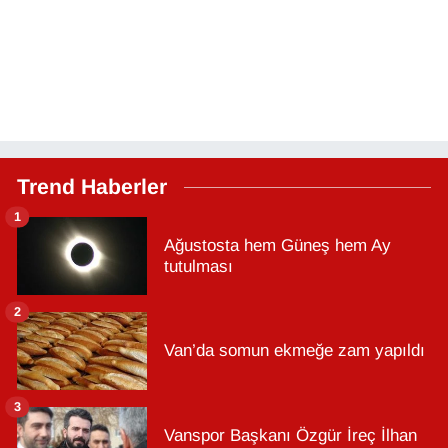
Trend Haberler
1
Ağustosta hem Güneş hem Ay
tutulması
2
Van’da somun ekmeğe zam yapıldı
3
Vanspor Başkanı Özgür İreç İlhan