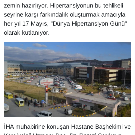
KURDÎ
zemin hazırlıyor. Hipertansiyonun bu tehlikeli
seyrine karşı farkındalık oluşturmak amacıyla
MAGAZİN
her yıl 17 Mayıs, "Dünya Hipertansiyon Günü"
olarak kutlanıyor.
MEDYA
ONE EKONOMİ
POLİTİKA
Resmi İlanlar
RÖPORTAJ
SAĞLIK
Seri İlan
İHA muhabirine konuşan Hastane Başhekimi ve