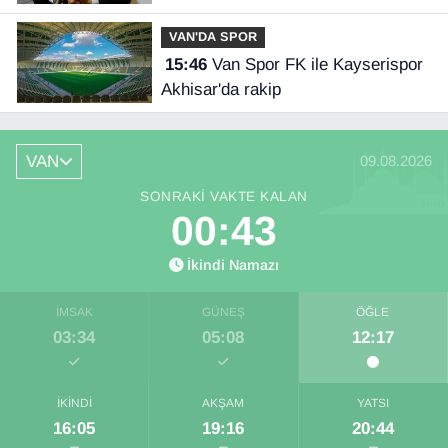
yetersizliği ciddi sorun!
VAN'DA SPOR
15:46
Van Spor FK ile Kayserispor
Akhisar'da rakip
VAN
09.08.2026
SONRAKI VAKTE KALAN
00:42
İkindi Namazı
İMSAK
GÜNEŞ
ÖĞLE
03:34
05:08
12:17
İKINDI
AKŞAM
YATSI
16:05
19:16
20:44