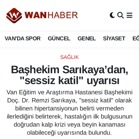
3.SAYFA
Van Nöbetçi Eczaneler
VAN'DA SPOR
GÜNCEL
GENEL
SİYASET
EĞ
ASAYİŞ
Van Hava Durumu
BİLİM VE TEKNOLOJİ
Van Namaz Vakitleri
SAĞLIK
Başhekim Sarıkaya’dan,
Biyografi
Van Trafik Yoğunluk Haritası
"sessiz katil" uyarısı
Bölge Haberleri
Süper Lig Puan Durumu ve Fikstür
Van Eğitim ve Araştırma Hastanesi Başhekimi
Doç. Dr. Remzi Sarıkaya, "sessiz katil" olarak
ÇEVRE
Tüm Manşetler
bilinen hipertansiyonun belirti vermeden
ilerlediğini belirterek, hastalığın ilk bulgusunun
Deprem
Son Dakika Haberleri
doğrudan kalp krizi veya beyin kanaması
olabileceği uyarısında bulundu.
Dernekler, Odalar
Haber Arşivi