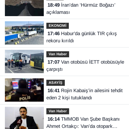
18:49
İran’dan ‘Hürmüz Boğazı’
açıklaması
EKONOMİ
17:46
Habur'da günlük TIR çıkış
rekoru kırıldı
Van Haber
17:07
Van otobüsü İETT otobüsüyle
çarpıştı
ASAYİŞ
16:41
Rojin Kabaiş’in ailesini tehdit
eden 2 kişi tutuklandı
Van Haber
16:14
TMMOB Van Şube Başkanı
Ahmet Ortakçı: Van’da otopark