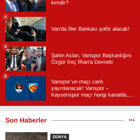
kimdir?
4
Van'da İller Bankası şoför alacak!
5
Şahin Aslan, Vanspor Başkanlığını
Özgür İreç İlhan'a Devretti
6
Vanspor’un maçı canlı
yayınlanacak! Vanspor –
Kayserispor maçı hangi kanalda,
saat kaçta?
Son Haberler
DÜNYA