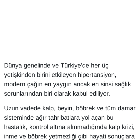
Gündem
Haber
HABERDE İNSAN
İngilizce
Dünya genelinde ve Türkiye’de her üç
yetişkinden birini etkileyen hipertansiyon,
Kadın
modern çağın en yaygın ancak en sinsi sağlık
sorunlarından biri olarak kabul ediliyor.
Kamu Alımları
Uzun vadede kalp, beyin, böbrek ve tüm damar
Kim Kimdir?
sisteminde ağır tahribatlara yol açan bu
Kültür & Sanat
hastalık, kontrol altına alınmadığında kalp krizi,
inme ve böbrek yetmezliği gibi hayati sonuçlara