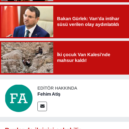
Bakan Gürlek: Van'da intihar
süsü verilen olay aydınlatıldı
İki çocuk Van Kalesi'nde
mahsur kaldı!
EDITÖR HAKKINDA
Fehim Atiş