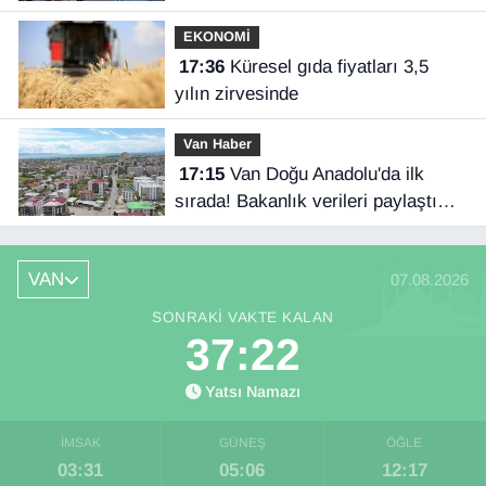
EKONOMİ
17:36
Küresel gıda fiyatları 3,5
yılın zirvesinde
Van Haber
17:15
Van Doğu Anadolu'da ilk
sırada! Bakanlık verileri paylaştı…
VAN
07.08.2026
SONRAKI VAKTE KALAN
37:21
Yatsı Namazı
İMSAK
GÜNEŞ
ÖĞLE
03:31
05:06
12:17