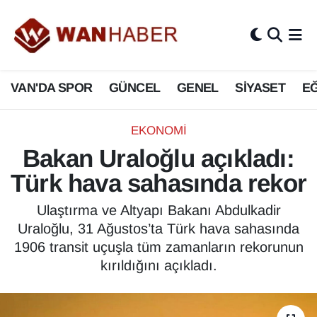
3.SAYFA
Van Nöbetçi Eczaneler
VAN'DA SPOR
GÜNCEL
GENEL
SİYASET
EĞ
ASAYİŞ
Van Hava Durumu
BİLİM VE TEKNOLOJİ
Van Namaz Vakitleri
EKONOMİ
Bakan Uraloğlu açıkladı:
Biyografi
Van Trafik Yoğunluk Haritası
Türk hava sahasında rekor
Bölge Haberleri
Süper Lig Puan Durumu ve Fikstür
Ulaştırma ve Altyapı Bakanı Abdulkadir
Uraloğlu, 31 Ağustos’ta Türk hava sahasında
ÇEVRE
Tüm Manşetler
1906 transit uçuşla tüm zamanların rekorunun
kırıldığını açıkladı.
Deprem
Son Dakika Haberleri
Dernekler, Odalar
Haber Arşivi