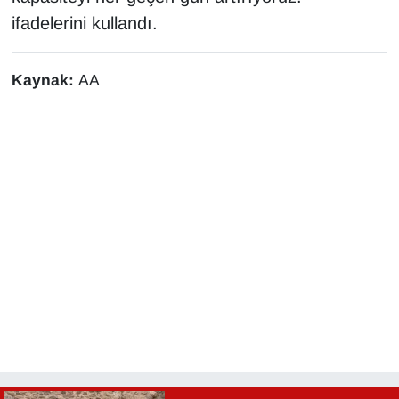
KURDÎ
ifadelerini kullandı.
MAGAZİN
Kaynak:
AA
MEDYA
ONE EKONOMİ
POLİTİKA
Resmi İlanlar
RÖPORTAJ
SAĞLIK
Seri İlan