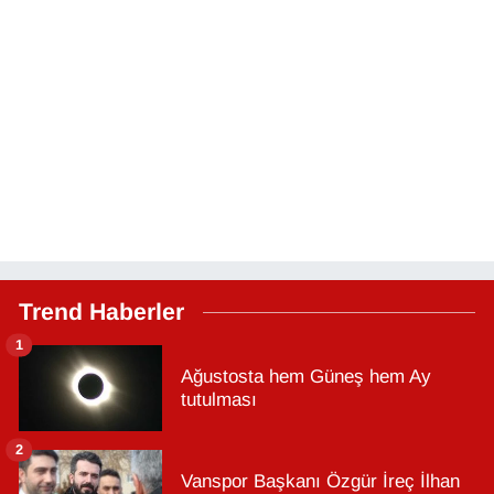
Trend Haberler
1
Ağustosta hem Güneş hem Ay
tutulması
2
Vanspor Başkanı Özgür İreç İlhan