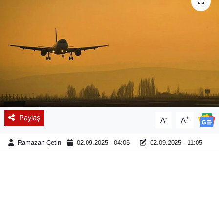
Diğer
DÜNYA
EĞİTİM
EKONOMİ
Eleman
Paylaş
-
+
A
A
Emlak
Ramazan Çetin
02.09.2025 - 04:05
02.09.2025 - 11:05
En çok konuşulanlar
GENEL
Güncel