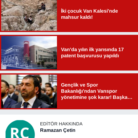
Sinema - TV
İki çocuk Van Kalesi'nde
mahsur kaldı!
SİYASET
SPOR
Van'da yılın ilk yarısında 17
TEBRİK
patent başvurusu yapıldı
TEKNOLOJİ
Turizm
Gençlik ve Spor
Bakanlığı'ndan Vanspor
yönetimine şok karar! Başkan
VAN'DA SPOR
Şahin Aslan görevden alındı!
Vasıta
EDITÖR HAKKINDA
Ramazan Çetin
YAŞAM