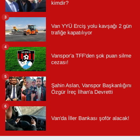
kimdir?
3
Van YYÜ Erciş yolu kavşağı 2 gün
trafiğe kapatılıyor
4
Vanspor'a TFF'den şok puan silme
cezası!
5
Şahin Aslan, Vanspor Başkanlığını
Özgür İreç İlhan'a Devretti
6
Van'da İller Bankası şoför alacak!