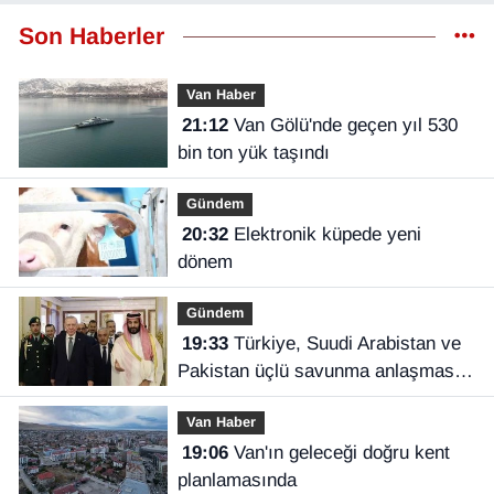
Son Haberler
Van Haber
21:12
Van Gölü'nde geçen yıl 530
bin ton yük taşındı
Gündem
20:32
Elektronik küpede yeni
dönem
Gündem
19:33
Türkiye, Suudi Arabistan ve
Pakistan üçlü savunma anlaşması
imzaladı
Van Haber
19:06
Van'ın geleceği doğru kent
planlamasında