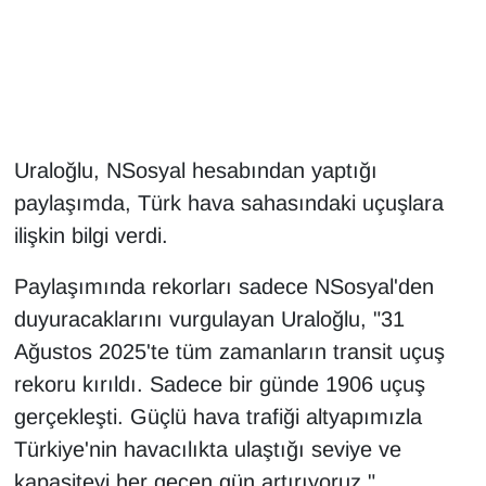
Gündem
Haber
HABERDE İNSAN
Uraloğlu, NSosyal hesabından yaptığı
paylaşımda, Türk hava sahasındaki uçuşlara
İngilizce
ilişkin bilgi verdi.
Kadın
Paylaşımında rekorları sadece NSosyal'den
duyuracaklarını vurgulayan Uraloğlu, "31
Kamu Alımları
Ağustos 2025'te tüm zamanların transit uçuş
Kim Kimdir?
rekoru kırıldı. Sadece bir günde 1906 uçuş
gerçekleşti. Güçlü hava trafiği altyapımızla
Kültür & Sanat
Türkiye'nin havacılıkta ulaştığı seviye ve
kapasiteyi her geçen gün artırıyoruz."