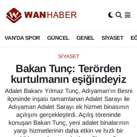
3.SAYFA
Van Nöbetçi Eczaneler
VAN'DA SPOR
GÜNCEL
GENEL
SİYASET
EĞ
ASAYİŞ
Van Hava Durumu
BİLİM VE TEKNOLOJİ
Van Namaz Vakitleri
SİYASET
Bakan Tunç: Terörden
Biyografi
Van Trafik Yoğunluk Haritası
kurtulmanın eşiğindeyiz
Bölge Haberleri
Süper Lig Puan Durumu ve Fikstür
Adalet Bakanı Yılmaz Tunç, Adıyaman’ın Besni
ilçesinde inşası tamamlanan Adalet Sarayı ile
ÇEVRE
Tüm Manşetler
Adıyaman Adalet Sarayı ek hizmet binasının
açılışını gerçekleştirdi. Açılış töreninde
Deprem
Son Dakika Haberleri
konuşan Bakan Tunç, yeni adalet binalarının
yargı hizmetlerinin daha etkin ve hızlı bir
Dernekler, Odalar
Haber Arşivi