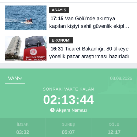
ASAYİŞ
17:15
Van Gölü’nde akıntıya
kapılan kişiyi sahil güvenlik ekipleri
kurtardı
EKONOMİ
16:31
Ticaret Bakanlığı, 80 ülkeye
yönelik pazar araştırması hazırladı
VAN
08.08.2026
SONRAKI VAKTE KALAN
02:13:43
Akşam Namazı
İMSAK
GÜNEŞ
ÖĞLE
03:32
05:07
12:17