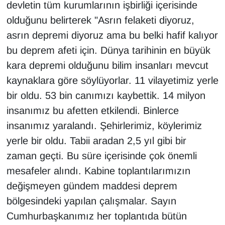
KURDÎ
devletin tüm kurumlarının işbirliği içerisinde
olduğunu belirterek "Asrın felaketi diyoruz,
MAGAZİN
asrın depremi diyoruz ama bu belki hafif kalıyor
bu deprem afeti için. Dünya tarihinin en büyük
MEDYA
kara depremi olduğunu bilim insanları mevcut
kaynaklara göre söylüyorlar. 11 vilayetimiz yerle
ONE EKONOMİ
bir oldu. 53 bin canımızı kaybettik. 14 milyon
POLİTİKA
insanımız bu afetten etkilendi. Binlerce
insanımız yaralandı. Şehirlerimiz, köylerimiz
Resmi İlanlar
yerle bir oldu. Tabii aradan 2,5 yıl gibi bir
zaman geçti. Bu süre içerisinde çok önemli
RÖPORTAJ
mesafeler alındı. Kabine toplantılarımızın
SAĞLIK
değişmeyen gündem maddesi deprem
bölgesindeki yapılan çalışmalar. Sayın
Seri İlan
Cumhurbaşkanımız her toplantıda bütün