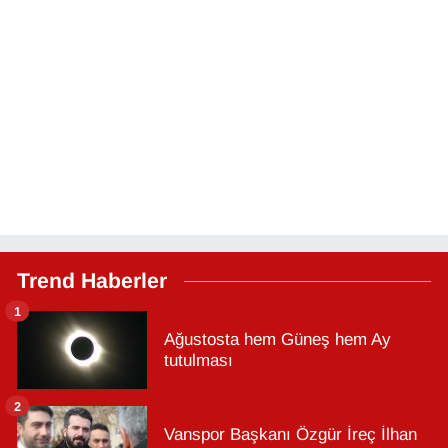
Trend Haberler
1
Ağustosta hem Güneş hem Ay
tutulması
2
Vanspor Başkanı Özgür İreç İlhan