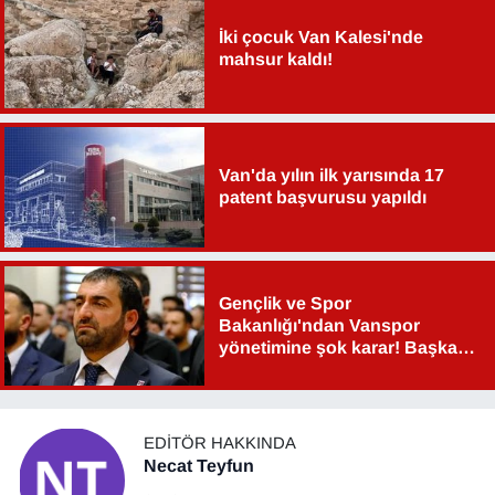
İki çocuk Van Kalesi'nde
mahsur kaldı!
Van'da yılın ilk yarısında 17
patent başvurusu yapıldı
Gençlik ve Spor
Bakanlığı'ndan Vanspor
yönetimine şok karar! Başkan
Şahin Aslan görevden alındı!
EDITÖR HAKKINDA
Necat Teyfun