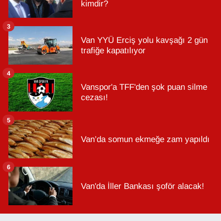
kimdir?
3
Van YYÜ Erciş yolu kavşağı 2 gün
trafiğe kapatılıyor
4
Vanspor'a TFF'den şok puan silme
cezası!
5
Van’da somun ekmeğe zam yapıldı
6
Van'da İller Bankası şoför alacak!