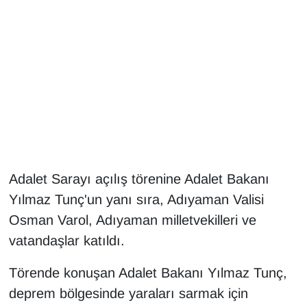
Gündem
Haber
HABERDE İNSAN
İngilizce
Kadın
Adalet Sarayı açılış törenine Adalet Bakanı
Yılmaz Tunç'un yanı sıra, Adıyaman Valisi
Kamu Alımları
Osman Varol, Adıyaman milletvekilleri ve
vatandaşlar katıldı.
Kim Kimdir?
Törende konuşan Adalet Bakanı Yılmaz Tunç,
Kültür & Sanat
deprem bölgesinde yaraları sarmak için