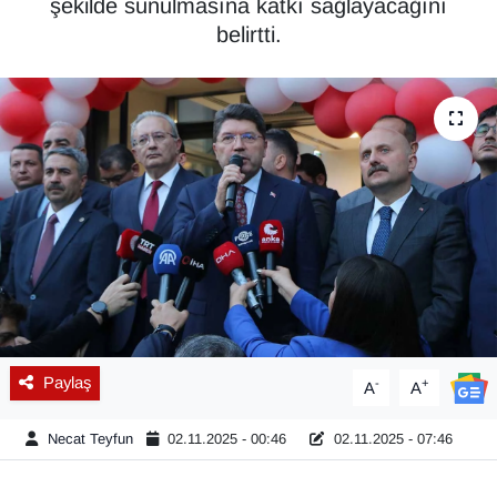
şekilde sunulmasına katkı sağlayacağını
belirtti.
Diğer
DÜNYA
EĞİTİM
EKONOMİ
Eleman
Emlak
En çok konuşulanlar
Paylaş
-
+
A
A
GENEL
Necat Teyfun
02.11.2025 - 00:46
02.11.2025 - 07:46
Güncel