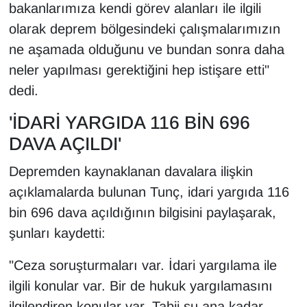
bakanlarımıza kendi görev alanları ile ilgili
Sinema - TV
olarak deprem bölgesindeki çalışmalarımızın
SİYASET
ne aşamada olduğunu ve bundan sonra daha
neler yapılması gerektiğini hep istişare etti"
SPOR
dedi.
TEBRİK
'İDARİ YARGIDA 116 BİN 696
DAVA AÇILDI'
TEKNOLOJİ
Depremden kaynaklanan davalara ilişkin
Turizm
açıklamalarda bulunan Tunç, idari yargıda 116
bin 696 dava açıldığının bilgisini paylaşarak,
VAN'DA SPOR
şunları kaydetti:
Vasıta
"Ceza soruşturmaları var. İdari yargılama ile
ilgili konular var. Bir de hukuk yargılamasını
YAŞAM
ilgilendiren konular var. Tabii şu ana kadar