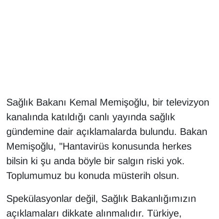
Gündem
Haber
HABERDE İNSAN
İngilizce
Sağlık Bakanı Kemal Memişoğlu, bir televizyon
kanalında katıldığı canlı yayında sağlık
Kadın
gündemine dair açıklamalarda bulundu. Bakan
Memişoğlu, "Hantavirüs konusunda herkes
Kamu Alımları
bilsin ki şu anda böyle bir salgın riski yok.
Kim Kimdir?
Toplumumuz bu konuda müsterih olsun.
Kültür & Sanat
Spekülasyonlar değil, Sağlık Bakanlığımızın
açıklamaları dikkate alınmalıdır. Türkiye,