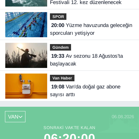
Festivali 12. kez düzenlenecek
SPOR
20:00
Yüzme havuzunda geleceğin
sporcuları yetişiyor
Gündem
19:33
Av sezonu 18 Ağustos'ta
başlayacak
Van Haber
19:08
Van'da doğal gaz abone
sayısı arttı
VAN
06.08.2026
SONRAKI VAKTE KALAN
06:19:58