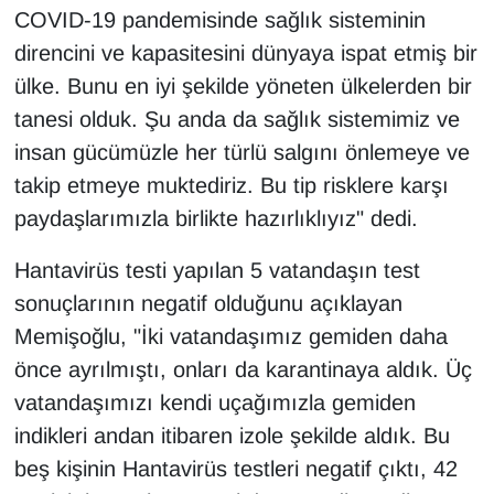
KURDÎ
COVID-19 pandemisinde sağlık sisteminin
direncini ve kapasitesini dünyaya ispat etmiş bir
MAGAZİN
ülke. Bunu en iyi şekilde yöneten ülkelerden bir
tanesi olduk. Şu anda da sağlık sistemimiz ve
MEDYA
insan gücümüzle her türlü salgını önlemeye ve
ONE EKONOMİ
takip etmeye muktediriz. Bu tip risklere karşı
paydaşlarımızla birlikte hazırlıklıyız" dedi.
POLİTİKA
Hantavirüs testi yapılan 5 vatandaşın test
Resmi İlanlar
sonuçlarının negatif olduğunu açıklayan
Memişoğlu, "İki vatandaşımız gemiden daha
RÖPORTAJ
önce ayrılmıştı, onları da karantinaya aldık. Üç
SAĞLIK
vatandaşımızı kendi uçağımızla gemiden
indikleri andan itibaren izole şekilde aldık. Bu
Seri İlan
beş kişinin Hantavirüs testleri negatif çıktı, 42