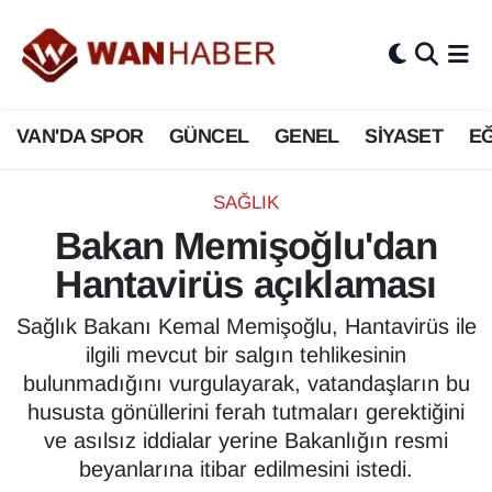
3.SAYFA
Van Nöbetçi Eczaneler
VAN'DA SPOR
GÜNCEL
GENEL
SİYASET
EĞ
ASAYİŞ
Van Hava Durumu
BİLİM VE TEKNOLOJİ
Van Namaz Vakitleri
SAĞLIK
Bakan Memişoğlu'dan
Biyografi
Van Trafik Yoğunluk Haritası
Hantavirüs açıklaması
Bölge Haberleri
Süper Lig Puan Durumu ve Fikstür
Sağlık Bakanı Kemal Memişoğlu, Hantavirüs ile
ilgili mevcut bir salgın tehlikesinin
ÇEVRE
Tüm Manşetler
bulunmadığını vurgulayarak, vatandaşların bu
hususta gönüllerini ferah tutmaları gerektiğini
Deprem
Son Dakika Haberleri
ve asılsız iddialar yerine Bakanlığın resmi
beyanlarına itibar edilmesini istedi.
Dernekler, Odalar
Haber Arşivi