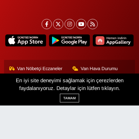
Van Nöbetçi Eczaneler
Van Hava Durumu
En iyi site deneyimi sağlamak için çerezlerden
Van Namaz Vakitleri
Van Trafik Yoğunluk
Haritası
faydalanıyoruz. Detaylar için lütfen tıklayın.
TAMAM
Puan Durumu ve Fikstür
Tüm Manşetler
Son Dakika Haberleri
Haber Arşivi
Van Haber
Çerez Politikası
Gizlilik Politikası