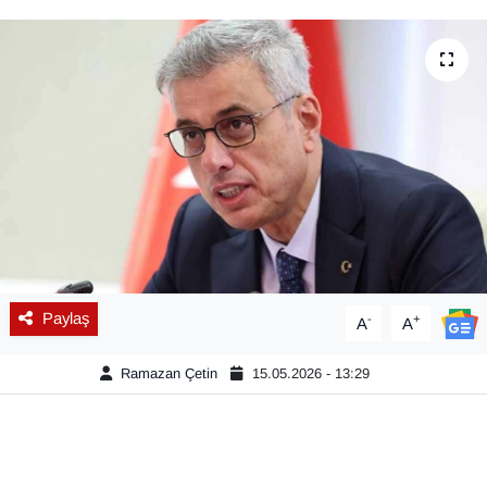
Diğer
DÜNYA
EĞİTİM
EKONOMİ
Eleman
Emlak
Paylaş
-
+
A
A
En çok konuşulanlar
Ramazan Çetin
15.05.2026 - 13:29
GENEL
Güncel