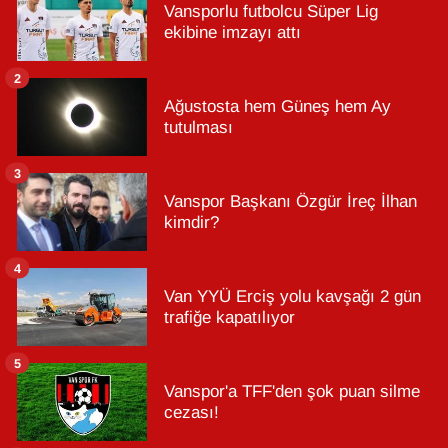
Vansporlu futbolcu Süper Lig
ekibine imzayı attı
2
Ağustosta hem Güneş hem Ay
tutulması
3
Vanspor Başkanı Özgür İreç İlhan
kimdir?
4
Van YYÜ Erciş yolu kavşağı 2 gün
trafiğe kapatılıyor
5
Vanspor'a TFF'den şok puan silme
cezası!