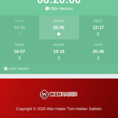
Öğle Namazı
İMSAK
GÜNEŞ
ÖĞLE
03:30
05:05
12:17
İKINDI
AKŞAM
YATSI
16:07
19:19
20:48
Aylık Vakitler
Copyright © 2025 Wan Haber Tüm Hakları Saklıdır.