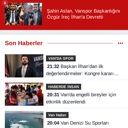
6
Şahin Aslan, Vanspor Başkanlığını
Özgür İreç İlhan'a Devretti
Son Haberler
VAN'DA SPOR
21:32
Başkan İlhan’dan ilk
değerlendirmeler: Kongre kararı
Vanspor’u uçuruma sürükleyebilirdi!
HABERDE İNSAN
20:31
Van'da engelli bireyler için
etkinlik düzenlendi
Van Haber
20:04
Van Denizi Su Sporları