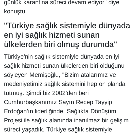
günlük karantina süreci devam ediyor" diye
Sinema - TV
konuştu.
SİYASET
"Türkiye sağlık sistemiyle dünyada
en iyi sağlık hizmeti sunan
SPOR
ülkelerden biri olmuş durumda"
TEBRİK
Türkiye’nin sağlık sistemiyle dünyada en iyi
sağlık hizmeti sunan ülkelerden biri olduğunu
TEKNOLOJİ
söyleyen Memişoğlu, "Bizim atalarımız ve
Turizm
medeniyetimiz sağlık sistemini hep ön planda
tutmuş. Şimdi biz 2002’den beri
VAN'DA SPOR
Cumhurbaşkanımız Sayın Recep Tayyip
Erdoğan’ın liderliğinde, Sağlıkta Dönüşüm
Vasıta
Projesi ile sağlık alanında inanılmaz bir gelişim
süreci yaşadık. Türkiye sağlık sistemiyle
YAŞAM