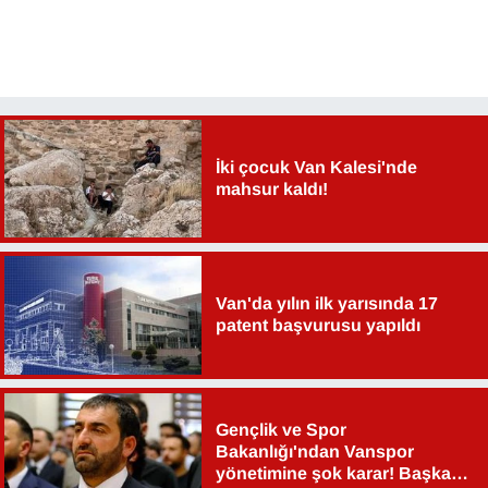
İki çocuk Van Kalesi'nde
mahsur kaldı!
Van'da yılın ilk yarısında 17
patent başvurusu yapıldı
Gençlik ve Spor
Bakanlığı'ndan Vanspor
yönetimine şok karar! Başkan