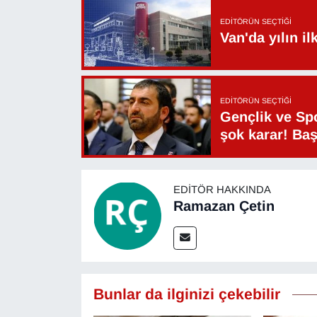
YEREL
EDITÖRÜN SEÇTIĞI
Van'da yılın i
EDITÖRÜN SEÇTIĞI
Gençlik ve Sp
şok karar! Ba
EDITÖR HAKKINDA
Ramazan Çetin
Bunlar da ilginizi çekebilir