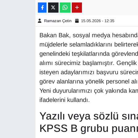
Gündem
Ramazan Çetin
15.05.2026 - 12:35
Haber
Bakan Bak, sosyal medya hesabından
müjdelerle selamladıklarını belirter
HABERDE İNSAN
genelindeki teşkilatlarında görevlen
İngilizce
alımı sürecimiz başlamıştır. Gençli
isteyen adaylarımızı başvuru sürecin
Kadın
görev alanlarına yönelik personel a
Yeni duyurularımızı çok yakında kam
Kamu Alımları
ifadelerini kullandı.
Kim Kimdir?
Yazılı veya sözlü sın
Kültür & Sanat
KPSS B grubu puanı