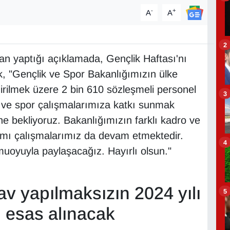
-
+
A
A
2
 yaptığı açıklamada, Gençlik Haftası'nı
ek, "Gençlik ve Spor Bakanlığımızın ülke
dirilmek üzere 2 bin 610 sözleşmeli personel
3
k ve spor çalışmalarımıza katkı sunmak
e bekliyoruz. Bakanlığımızın farklı kadro ve
lımı çalışmalarımız da devam etmektedir.
4
uoyuyla paylaşacağız. Hayırlı olsun."
av yapılmaksızın 2024 yılı
5
 esas alınacak