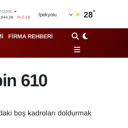
ITCOIN
.944,08
%-0.18
°
28
OLAR
İpekyolu
,7436
%0.18
URO
,2510
%0.32
İ
FİRMA REHBERİ
TERLİN
,4811
%0.38
RAM ALTIN
60.55
%0.03
İST100
.779
%-14
bin 610
daki boş kadroları doldurmak