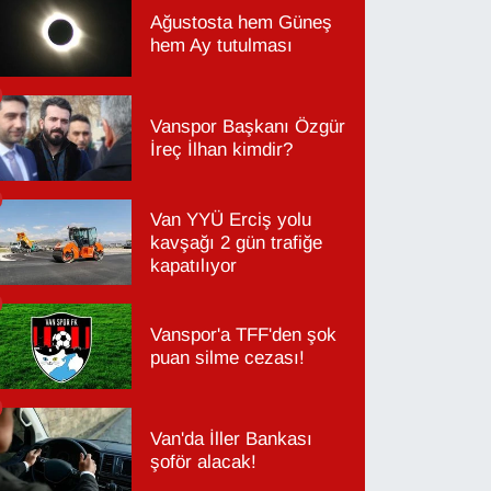
Ağustosta hem Güneş
hem Ay tutulması
Vanspor Başkanı Özgür
İreç İlhan kimdir?
Van YYÜ Erciş yolu
kavşağı 2 gün trafiğe
kapatılıyor
Vanspor'a TFF'den şok
puan silme cezası!
Van'da İller Bankası
şoför alacak!