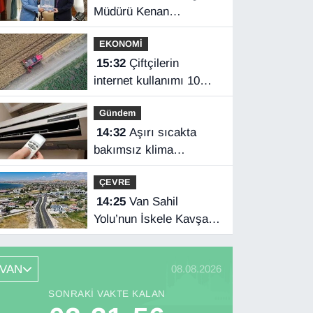
Müdürü Kenan
Tokgöz’den Hakkâri
EKONOMİ
ziyareti
15:32
Çiftçilerin
internet kullanımı 10
yılda iki katını aştı
Gündem
14:32
Aşırı sıcakta
bakımsız klima
yangınlara neden olabilir
ÇEVRE
14:25
Van Sahil
Yolu’nun İskele Kavşağı
tamamlandı
VAN
08.08.2026
SONRAKI VAKTE KALAN