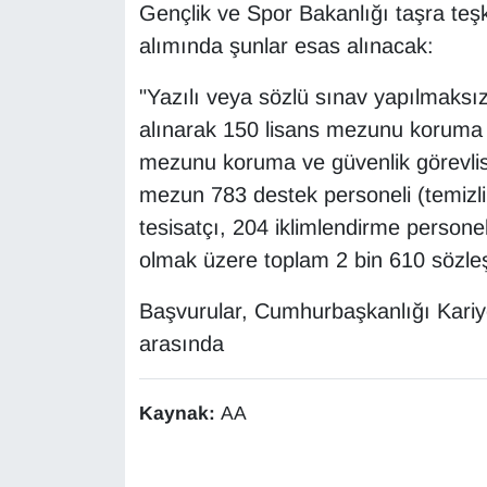
KURDÎ
Gençlik ve Spor Bakanlığı taşra teşk
alımında şunlar esas alınacak:
MAGAZİN
"Yazılı veya sözlü sınav yapılmaksı
MEDYA
alınarak 150 lisans mezunu koruma v
mezunu koruma ve güvenlik görevlisi
ONE EKONOMİ
mezun 783 destek personeli (temizlik)
tesisatçı, 204 iklimlendirme person
POLİTİKA
olmak üzere toplam 2 bin 610 sözleş
Resmi İlanlar
Başvurular, Cumhurbaşkanlığı Kariye
RÖPORTAJ
arasında
SAĞLIK
Kaynak:
AA
Seri İlan