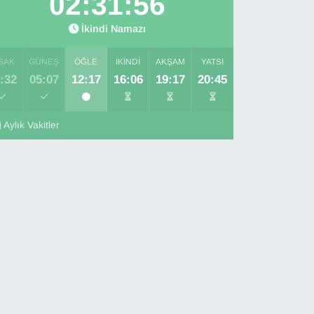
02:31:55
İkindi Namazı
SAK
GÜNEŞ
ÖĞLE
İKINDI
AKŞAM
YATSI
:32
05:07
12:17
16:06
19:17
20:45
Aylık Vakitler