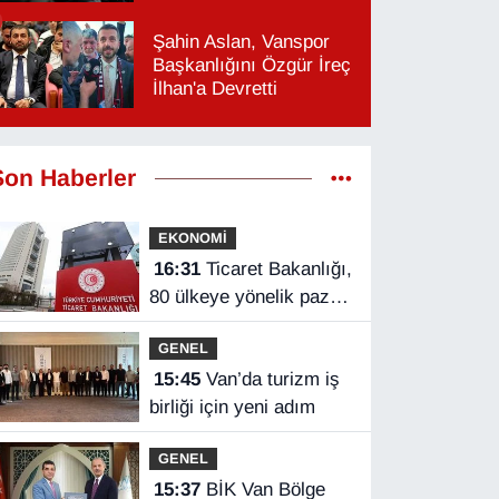
Şahin Aslan, Vanspor
Başkanlığını Özgür İreç
İlhan'a Devretti
Son Haberler
EKONOMİ
16:31
Ticaret Bakanlığı,
80 ülkeye yönelik pazar
araştırması hazırladı
GENEL
15:45
Van’da turizm iş
birliği için yeni adım
GENEL
15:37
BİK Van Bölge