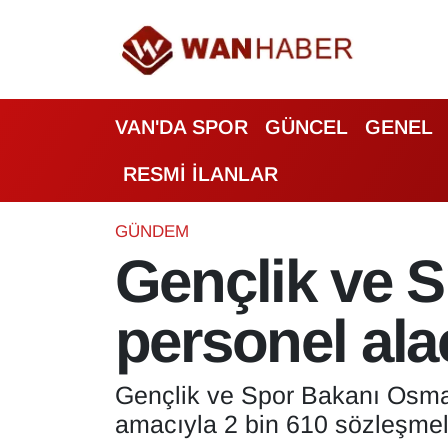
3.SAYFA
Van Nöbetçi Eczaneler
VAN'DA SPOR
GÜNCEL
GENEL
ASAYİŞ
Van Hava Durumu
RESMİ İLANLAR
BİLİM VE TEKNOLOJİ
Van Namaz Vakitleri
Biyografi
Van Trafik Yoğunluk Haritası
GÜNDEM
Gençlik ve S
Bölge Haberleri
Süper Lig Puan Durumu ve Fikstür
personel ala
ÇEVRE
Tüm Manşetler
Deprem
Son Dakika Haberleri
Gençlik ve Spor Bakanı Osman
amacıyla 2 bin 610 sözleşmeli
Dernekler, Odalar
Haber Arşivi