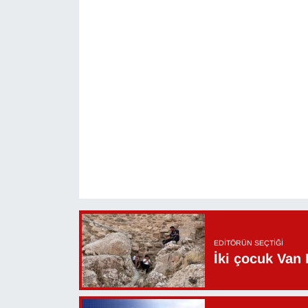
Sinema - TV
SİYASET
SPOR
TEBRİK
TEKNOLOJİ
Turizm
VAN'DA SPOR
EDITÖRÜN SEÇTIĞI
Vasıta
İki çocuk Van 
YAŞAM