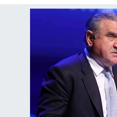
Diğer
DÜNYA
EĞİTİM
EKONOMİ
Eleman
Emlak
En çok konuşulanlar
GENEL
Güncel