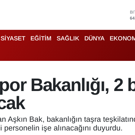
B
64
D
47
E
55
SİYASET
EĞİTİM
SAĞLIK
DÜNYA
EKONOM
S
64
G
66
B
13
por Bakanlığı, 2 
cak
 Aşkın Bak, bakanlığın taşra teşkilatın
 personelin işe alınacağını duyurdu.