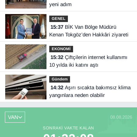
yeni adım
GENEL
15:37
BİK Van Bölge Müdürü
Kenan Tokgöz’den Hakkâri ziyareti
EKONOMİ
15:32
Çiftçilerin internet kullanımı
10 yılda iki katını aştı
Gündem
14:32
Aşırı sıcakta bakımsız klima
yangınlara neden olabilir
VAN
08.08.2026
SONRAKI VAKTE KALAN