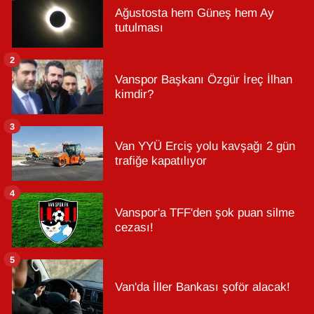
Ağustosta hem Güneş hem Ay
tutulması
2
Vanspor Başkanı Özgür İreç İlhan
kimdir?
3
Van YYÜ Erciş yolu kavşağı 2 gün
trafiğe kapatılıyor
4
Vanspor'a TFF'den şok puan silme
cezası!
5
Van'da İller Bankası şoför alacak!