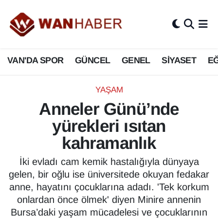
3.SAYFA
Van Nöbetçi Eczaneler
VAN'DA SPOR
GÜNCEL
GENEL
SİYASET
EĞ
ASAYİŞ
Van Hava Durumu
BİLİM VE TEKNOLOJİ
Van Namaz Vakitleri
YAŞAM
Anneler Günü’nde
Biyografi
Van Trafik Yoğunluk Haritası
yürekleri ısıtan
Bölge Haberleri
Süper Lig Puan Durumu ve Fikstür
kahramanlık
ÇEVRE
Tüm Manşetler
İki evladı cam kemik hastalığıyla dünyaya
gelen, bir oğlu ise üniversitede okuyan fedakar
Deprem
Son Dakika Haberleri
anne, hayatını çocuklarına adadı. 'Tek korkum
onlardan önce ölmek' diyen Minire annenin
Dernekler, Odalar
Haber Arşivi
Bursa’daki yaşam mücadelesi ve çocuklarının