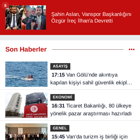
6
Şahin Aslan, Vanspor Başkanlığını
Özgür İreç İlhan'a Devretti
Son Haberler
ASAYİŞ
17:15
Van Gölü’nde akıntıya
kapılan kişiyi sahil güvenlik ekipleri
kurtardı
EKONOMİ
16:31
Ticaret Bakanlığı, 80 ülkeye
yönelik pazar araştırması hazırladı
GENEL
15:45
Van’da turizm iş birliği için