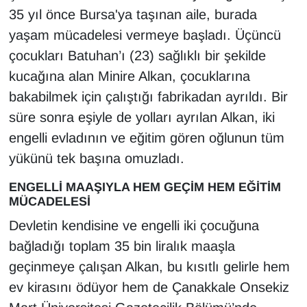
Sinema - TV
35 yıl önce Bursa'ya taşınan aile, burada
yaşam mücadelesi vermeye başladı. Üçüncü
SİYASET
çocukları Batuhan’ı (23) sağlıklı bir şekilde
kucağına alan Minire Alkan, çocuklarına
SPOR
bakabilmek için çalıştığı fabrikadan ayrıldı. Bir
süre sonra eşiyle de yolları ayrılan Alkan, iki
TEBRİK
engelli evladının ve eğitim gören oğlunun tüm
TEKNOLOJİ
yükünü tek başına omuzladı.
Turizm
ENGELLİ MAAŞIYLA HEM GEÇİM HEM EĞİTİM
MÜCADELESİ
VAN'DA SPOR
Devletin kendisine ve engelli iki çocuğuna
bağladığı toplam 35 bin liralık maaşla
Vasıta
geçinmeye çalışan Alkan, bu kısıtlı gelirle hem
ev kirasını ödüyor hem de Çanakkale Onsekiz
YAŞAM