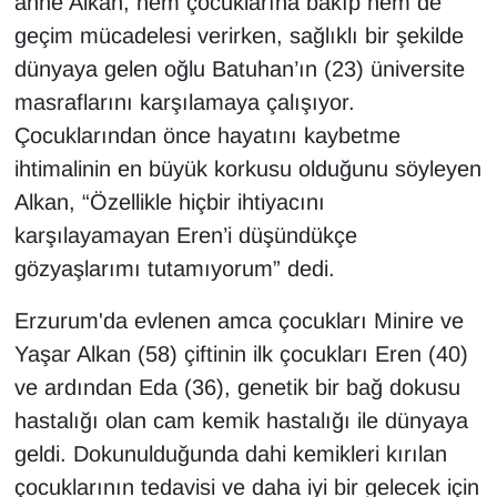
anne Alkan, hem çocuklarına bakıp hem de
KURDÎ
geçim mücadelesi verirken, sağlıklı bir şekilde
MAGAZİN
dünyaya gelen oğlu Batuhan’ın (23) üniversite
masraflarını karşılamaya çalışıyor.
MEDYA
Çocuklarından önce hayatını kaybetme
ihtimalinin en büyük korkusu olduğunu söyleyen
ONE EKONOMİ
Alkan, “Özellikle hiçbir ihtiyacını
POLİTİKA
karşılayamayan Eren’i düşündükçe
gözyaşlarımı tutamıyorum” dedi.
Resmi İlanlar
Erzurum'da evlenen amca çocukları Minire ve
RÖPORTAJ
Yaşar Alkan (58) çiftinin ilk çocukları Eren (40)
ve ardından Eda (36), genetik bir bağ dokusu
SAĞLIK
hastalığı olan cam kemik hastalığı ile dünyaya
geldi. Dokunulduğunda dahi kemikleri kırılan
Seri İlan
çocuklarının tedavisi ve daha iyi bir gelecek için