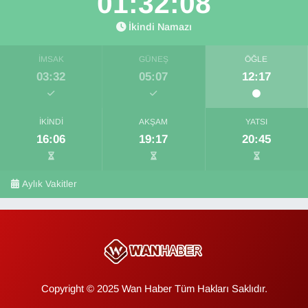
01:32:08
İkindi Namazı
İMSAK
GÜNEŞ
ÖĞLE
03:32
05:07
12:17
İKINDI
AKŞAM
YATSI
16:06
19:17
20:45
Aylık Vakitler
Copyright © 2025 Wan Haber Tüm Hakları Saklıdır.