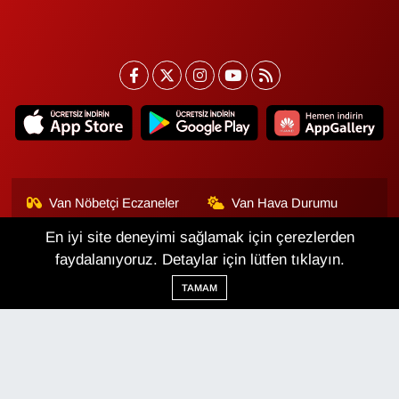
Van Nöbetçi Eczaneler
Van Hava Durumu
En iyi site deneyimi sağlamak için çerezlerden
Van Namaz Vakitleri
Van Trafik Yoğunluk
Haritası
faydalanıyoruz. Detaylar için lütfen tıklayın.
TAMAM
Puan Durumu ve Fikstür
Tüm Manşetler
Son Dakika Haberleri
Haber Arşivi
Van Haber
Çerez Politikası
Gizlilik Politikası