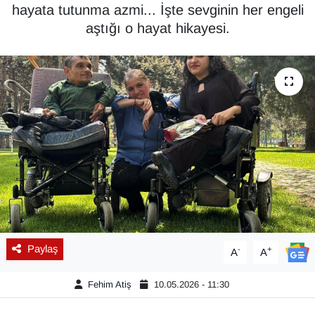
hayata tutunma azmi... İşte sevginin her engeli
Diğer
aştığı o hayat hikayesi.
DÜNYA
EĞİTİM
EKONOMİ
Eleman
Emlak
En çok konuşulanlar
Paylaş
-
+
A
A
GENEL
Fehim Atiş
10.05.2026 - 11:30
Güncel