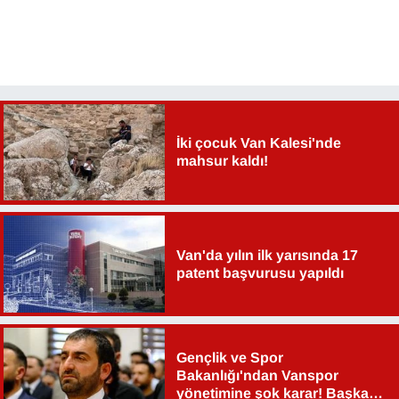
İki çocuk Van Kalesi'nde
mahsur kaldı!
Van'da yılın ilk yarısında 17
patent başvurusu yapıldı
Gençlik ve Spor
Bakanlığı'ndan Vanspor
yönetimine şok karar! Başkan