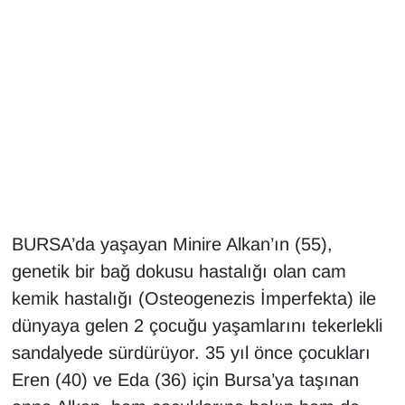
Gündem
Haber
HABERDE İNSAN
İngilizce
Kadın
BURSA’da yaşayan Minire Alkan’ın (55),
genetik bir bağ dokusu hastalığı olan cam
Kamu Alımları
kemik hastalığı (Osteogenezis İmperfekta) ile
Kim Kimdir?
dünyaya gelen 2 çocuğu yaşamlarını tekerlekli
sandalyede sürdürüyor. 35 yıl önce çocukları
Kültür & Sanat
Eren (40) ve Eda (36) için Bursa’ya taşınan